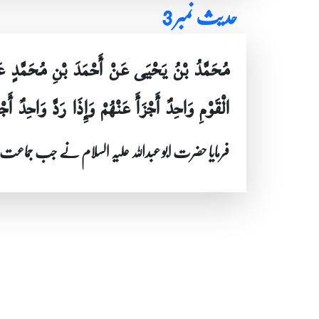
حدیث نمبر 3
مُحَمَّدُ بْنُ يَحْيَى عَنْ أَحْمَدَ بْنِ مُحَمَّدٍ ع
الْقَوْمِ وَاحِدٌ أَجْزَأَ عَنْهُمْ وَإِذَا رَدَّ وَاحِدٌ أَجْ
فرمایا حضرت ابو عبداللہ علیہ السلام نے جب جم