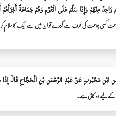
مَ وَاحِدٌ مِنْهُمْ وَإِذَا سَلَّمَ عَلَى الْقَوْمِ وَهُمْ جَمَاعَةٌ أَجْزَأَهُمْ أ
ئی جماعت کسی جماعت کی طرف سے گزرے تو ان میں سے ایک کا سلام کر
ِ ابْنِ مَحْبُوبٍ عَنْ عَبْدِ الرَّحْمَنِ بْنِ الْحَجَّاجِ قَالَ إِذَا سَلّ
 کے لیے وہ کافی ہے۔