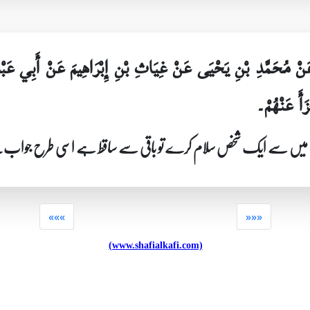
َنْ مُحَمَّدِ بْنِ يَحْيَى عَنْ غِيَاثِ بْنِ إِبْرَاهِيمَ عَنْ أَبِي عَب
زَأَ عَنْهُمْ۔
اعت میں سے ایک شخص سلام کرے تو باقی سے ساقط ہے اسی طرح جواب۔
«««
»»»
(www.shafialkafi.com)