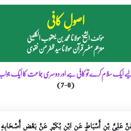
اصولِ کافی
مؤلف الشیخ مولانا محمد بن یعقوب الکلینی
مترجم مفسرِ قرآن مولانا سید ظفر حسن نقوی
ے ایک سلام کرے تو کافی ہے اور دوسری جماعت کا ایک جواب
(7-8)
عَنْ عَلِيِّ بْنِ أَسْبَاطٍ عَنِ ابْنِ بُكَيْرٍ عَنْ بَعْضِ أَصْحَابِ