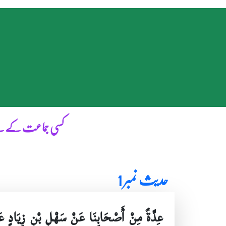
کسی جماعت کے لی
حدیث نمبر 1
عِدَّةٌ مِنْ أَصْحَابِنَا عَنْ سَهْلِ بْنِ زِيَادٍ 