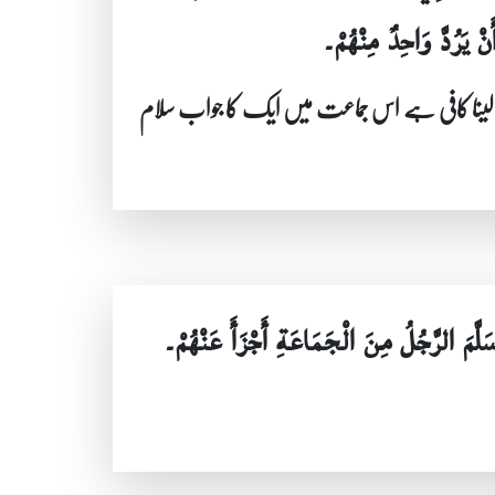
َنْ يَرُدَّ وَاحِدٌ مِنْهُمْ۔
 لینا کافی ہے اس جماعت میں ایک کا جواب سلام
َمَ الرَّجُلُ مِنَ الْجَمَاعَةِ أَجْزَأَ عَنْهُمْ۔