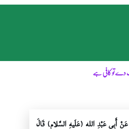
 دے تو کافی ہے
هِ عَنْ أَبِي عَبْدِ الله (عَلَيهِ السَّلام) قَالَ