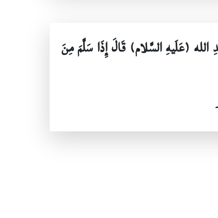
ْدِ الله (عَلَيهِ السَّلام) قَالَ إِذَا سَلَّمَ مِنَ