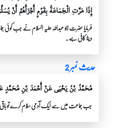
إِذَا مَرَّتِ الْجَمَاعَةُ بِقَوْمٍ أَجْزَأَهُمْ أَنْ يُسَلِّ
فرمایا حضرت ابو عبداللہ علیہ السلام نے جب کو
دینا کافی ہے۔
حدیث نمبر 2
مُحَمَّدُ بْنُ يَحْيَى عَنْ أَحْمَدَ بْنِ مُحَمَّدٍ عَن
جب جماعت میں سے ایک آدمی سلام کرے تو باقی