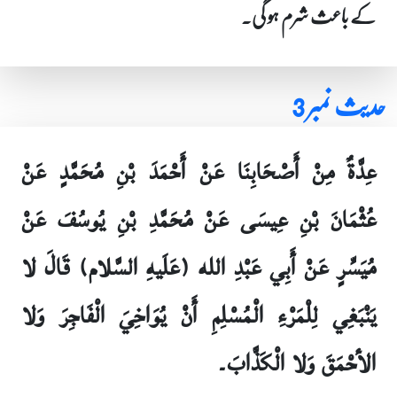
کے باعث شرم ہو گی۔
حدیث نمبر 3
عِدَّةٌ مِنْ أَصْحَابِنَا عَنْ أَحْمَدَ بْنِ مُحَمَّدٍ عَنْ
عُثْمَانَ بْنِ عِيسَى عَنْ مُحَمَّدِ بْنِ يُوسُفَ عَنْ
مُيَسِّرٍ عَنْ أَبِي عَبْدِ الله (عَلَيهِ السَّلام) قَالَ لا
يَنْبَغِي لِلْمَرْءِ الْمُسْلِمِ أَنْ يُوَاخِيَ الْفَاجِرَ وَلا
الأحْمَقَ وَلا الْكَذَّابَ۔