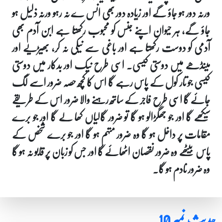
ورنہ دور ہو جاؤ گے اور زیادہ دور بھی انس ے نہ رہو ورنہ ذلیل ہو
جاؤ گے، ہر حیوان اپنے جنس کو محبوب رکھتا ہے ابن آدم بھی
آدمی کو دوست رکھتا ہے اور باغی سے نیکی نہ کر، بھیڑیے اور
مینڈھے میں دوستی کیسی۔ اسی طرح نیک اور بدکار میں دوستی
کیسی جو تار کول کے پاس رہے گا اس کا کچھ حصہ ضرور اسے لگ
جائے گا اسی طرح فاجر کے ساتھ رہنے والا ضرور اس کے طریقے
سیکھے گا اور جو جھگڑالو ہو گا تو ضرور گالیاں کھا لے گا اور جو برے
مقامات پر داخل ہو گا وہ ضرور متہم ہو گا اور جو برے شخص کے
پاس بیٹھے وہ ضرور نقصان اٹھائے گا اور جس کو زبان پر قابو نہ ہو گا
وہ ضرور نادم ہو گا۔
حدیث نمبر 10