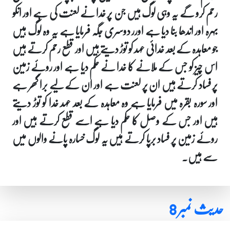
رحم کرو گے یہ وہی لوگ ہیں جن پر خدا نے لعنت کی ہے اور انکو
بہرہ اور اندھا بنا دیا ہے اورر دوسری جگہ فرمایا ہے یہ وہ لوگ ہیں
جو معاہدہ کے بعد خدائی عہد کو توڑ دیتے ہیں اور قطع رحم کرتے ہیں
اس چیز کو جس کے ملانے کا خدا نے حکم دیا ہے اور روئے زمین
پر فساد کرتے ہیں ان پر لعنت ہے اور ان کے لیے برا گھر ہے
اور سورہ بقرہ میں فرمایا ہے وہ معاہدہ کے بعد عہد خدا کو توڑ دیتے
ہیں اور جس کے وصل کا حکم دیا ہے اسے قطع کرتے ہیں اور
روئے زمین پر فساد برپا کرتے ہیں یہ لوگ خسارہ پانے والوں میں
سے ہیں۔
حدیث نمبر 8