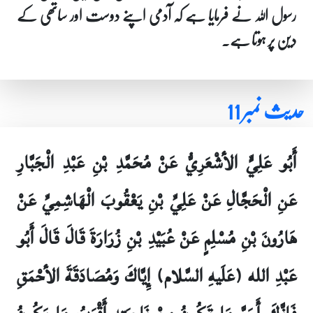
رسول اللہ نے فرمایا ہے کہ آدمی اپنے دوست اور ساتھی کے
دین پر ہوتا ہے۔
حدیث نمبر 11
أَبُو عَلِيٍّ الأشْعَرِيُّ عَنْ مُحَمَّدِ بْنِ عَبْدِ الْجَبَّارِ
عَنِ الْحَجَّالِ عَنْ عَلِيِّ بْنِ يَعْقُوبَ الْهَاشِمِيِّ عَنْ
هَارُونَ بْنِ مُسْلِمٍ عَنْ عُبَيْدِ بْنِ زُرَارَةَ قَالَ قَالَ أَبُو
عَبْدِ الله (عَلَيهِ السَّلام) إِيَّاكَ وَمُصَادَقَةَ الأحْمَقِ