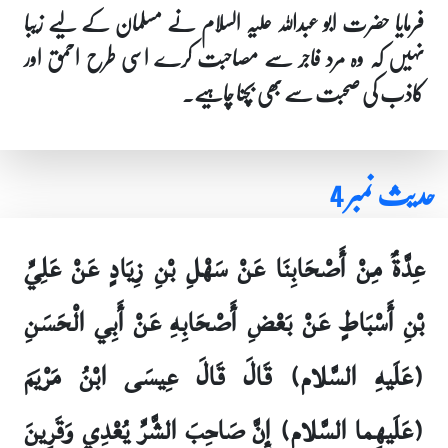
فرمایا حضرت ابو عبداللہ علیہ السلام نے مسلمان کے لیے زیبا
نہیں کہ وہ مرد فاجر سے مصاحبت کرے اسی طرح احمق اور
کاذب کی صحبت سے بھی بچنا چاہیے۔
حدیث نمبر 4
عِدَّةٌ مِنْ أَصْحَابِنَا عَنْ سَهْلِ بْنِ زِيَادٍ عَنْ عَلِيِّ
بْنِ أَسْبَاطٍ عَنْ بَعْضِ أَصْحَابِهِ عَنْ أَبِي الْحَسَنِ
(عَلَيهِ السَّلام) قَالَ قَالَ عِيسَى ابْنُ مَرْيَمَ
(عَلَيهِما السَّلام) إِنَّ صَاحِبَ الشَّرِّ يُعْدِي وَقَرِينَ