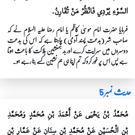
السَّوْءِ يُرْدِي فَانْظُرْ مَنْ تُقَارِنُ۔
فرمایا حضرت امام موسیٰ کاظم یا امام رضا علیہ السلام نے کہ
صاحب شر (بدعت پسند آدمی) چاہتا ہے کہ اس کی بدعت
دوسروں میں سرایت کرے اور بد ہمنشین ہلاکت کا باعث ہوتا
ہے پس اس پر غور کرو کہ تم اپنا ہی ہم نشین کسے بنا رہے ہو۔
حدیث نمبر 5
مُحَمَّدُ بْنُ يَحْيَى عَنْ أَحْمَدَ بْنِ مُحَمَّدٍ وَمُحَمَّدِ
بْنِ الْحُسَيْنِ عَنْ مُحَمَّدِ بْنِ سِنَانٍ عَنْ عَمَّارِ بْنِ