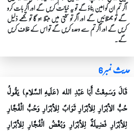
اگر تم ان کو امین بناؤ گے تو یہ خیانت کریں گے اور اگر بات کرو
گے تو جھٹلائیں گے اور اگر تو سختی میں مبتلا ہو گا تو تجھے ذلیل
کریں گے اور اگر تم سے وعدہ کریں گے تو اس کے خلاف کریں
گے۔
حدیث نمبر 6
قَالَ وَسَمِعْتُ أَبَا عَبْدِ الله (عَلَيهِ السَّلام) يَقُولُ
حُبُّ الأبْرَارِ لِلأبْرَارِ ثَوَابٌ لِلأبْرَارِ وَحُبُّ الْفُجَّارِ
لِلأبْرَارِ فَضِيلَةٌ لِلأبْرَارِ وَبُغْضُ الْفُجَّارِ لِلأبْرَارِ