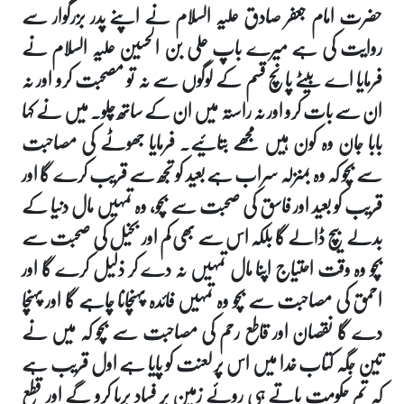
حضرت امام جعفر صادق علیہ السلام نے اپنے پدر بزرگوار سے
روایت کی ہے میرے باپ علی بن الحسین علیہ السلام نے
فرمایا اے بیٹے پانچ قسم کے لوگوں سے نہ تو مصحبت کرو اور نہ
ان سے بات کرو اور نہ راستہ میں ان کے ساتھ چلو۔ میں نے کہا
بابا جان وہ کون ہیں مجھے بتائیے۔ فرمایا جھوٹے کی مصاحبت
سے بچو کہ وہ بمنزلہ سراب ہے بعید کو تجھ سے قریب کرے گا اور
قریب کو بعید اور فاسق کی صحبت سے بچو، وہ تمہیں مال دنیا کے
بدلے بیچ ڈالے گا بلکہ اس سے بھی کم اور بخیل کی صحبت سے
بچو وہ وقت احتیاج اپنا مال تمہیں نہ دے کر ذلیل کرے گا اور
احمق کی مصاحبت سے بچو وہ تمہیں فائدہ پہنچانا چاہے گا اور پہنچا
دے گا نقصان اور قاطع رحم کی مصاحبت سے بچو کہ میں نے
تین جگہ کتاب خدا میں اس پر لعنت کو پایا ہے اول قریب ہے
کہ تم حکومت پاتے ہی روئے زمین پر فساد برپا کرو گے اور قطع