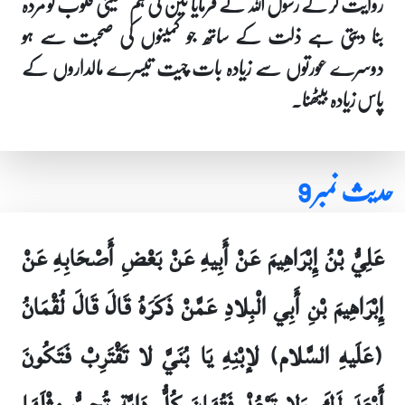
روایت کر کے رسول اللہ نے فرمایا تین کی ہم نشینی قلوب کو مردہ
بنا دیتی ہے ذلت کے ساتھ جو کمینوں کی صحبت سے ہو
دوسرے عورتوں سے زیادہ بات چیت تیسرے مالداروں کے
پاس زیادہ بیٹھنا۔
حدیث نمبر 9
عَلِيُّ بْنُ إِبْرَاهِيمَ عَنْ أَبِيهِ عَنْ بَعْضِ أَصْحَابِهِ عَنْ
إِبْرَاهِيمَ بْنِ أَبِي الْبِلادِ عَمَّنْ ذَكَرَهُ قَالَ قَالَ لُقْمَانُ
(عَلَيهِ السَّلام) لإبْنِهِ يَا بُنَيَّ لا تَقْتَرِبْ فَتَكُونَ