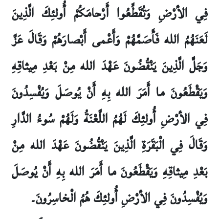
فِي الأرْضِ وَتُقَطِّعُوا أَرْحامَكُمْ أُولئِكَ الَّذِينَ
لَعَنَهُمُ الله فَأَصَمَّهُمْ وَأَعْمى‏ أَبْصارَهُمْ وَقَالَ عَزَّ
وَجَلَّ الَّذِينَ يَنْقُضُونَ عَهْدَ الله مِنْ بَعْدِ مِيثاقِهِ
وَيَقْطَعُونَ ما أَمَرَ الله بِهِ أَنْ يُوصَلَ وَيُفْسِدُونَ
فِي الأرْضِ أُولئِكَ لَهُمُ اللَّعْنَةُ وَلَهُمْ سُوءُ الدَّارِ
وَقَالَ فِي الْبَقَرَةِ الَّذِينَ يَنْقُضُونَ عَهْدَ الله مِنْ
بَعْدِ مِيثاقِهِ وَيَقْطَعُونَ ما أَمَرَ الله بِهِ أَنْ يُوصَلَ
وَيُفْسِدُونَ فِي الأرْضِ أُولئِكَ هُمُ الْخاسِرُونَ۔