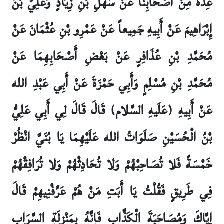
عِدَّةٌ مِنْ أَصْحَابِنَا عَنْ سَهْلِ بْنِ زِيَادٍ وَعَلِيُّ بْنُ
إِبْرَاهِيمَ عَنْ أَبِيهِ جَمِيعاً عَنْ عَمْرِو بْنِ عُثْمَانَ عَنْ
مُحَمَّدِ بْنِ عُذَافِرٍ عَنْ بَعْضِ أَصْحَابِهِمَا عَنْ
مُحَمَّدِ بْنِ مُسْلِمٍ وَأَبِي حَمْزَةَ عَنْ أَبِي عَبْدِ الله
عَنْ أَبِيهِ (عَلَيهِ السَّلام) قَالَ قَالَ لِي أَبِي عَلِيُّ
بْنُ الْحُسَيْنِ صَلَوَاتُ الله عَلَيْهِمَا يَا بُنَيَّ انْظُرْ
خَمْسَةً فَلا تُصَاحِبْهُمْ وَلا تُحَادِثْهُمْ وَلا تُرَافِقْهُمْ
فِي طَرِيقٍ فَقُلْتُ يَا أَبَتِ مَنْ هُمْ عَرِّفْنِيهِمْ قَالَ
إِيَّاكَ وَمُصَاحَبَةَ الْكَذَّابِ فَإِنَّهُ بِمَنْزِلَةِ السَّرَابِ