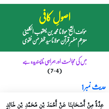
اصولِ کافی
مؤلف الشیخ مولانا محمد بن یعقوب الکلینی
مترجم مفسرِ قرآن مولانا سید ظفر حسن نقوی
جس کی مجالست اور ہمراہی ناپسندیدہ ہے
(7-4)
حدیث نمبر 1
عِدَّةٌ مِنْ أَصْحَابِنَا عَنْ أَحْمَدَ بْنِ مُحَمَّدِ بْنِ خَالِدٍ