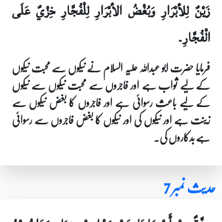
زَيْنٌ لِلأبْرَارِ وَبُغْضُ الأبْرَارِ لِلْفُجَّارِ خِزْيٌ عَلَى
الْفُجَّارِ۔
فرمایا حضرت ابو عبداللہ علیہ السلام نے نیکوں سے محبت نیکوں
کے لیے ثواب ہے اور فاجروں سے محبت نیکوں سے نیکوں
کے لیے باعث رسوائی ہے اور فاجروں کا بغض نیکوں سے
زینت ہے اور نیکوں کی اور نیکوں کا بغض فاجروں سے رسوائی
ہے بدکاروں کی۔
حدیث نمبر 7