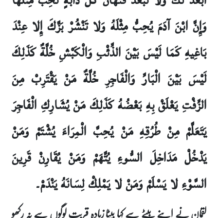
أَبْعَدَ لَكَ وَلا تَبْعُدْ فَتُهَانَ كُلُّ دَابَّةٍ تُحِبُّ مِثْلَهَا
وَإِنَّ ابْنَ آدَمَ يُحِبُّ مِثْلَهُ وَلا تَنْشُرْ بَزَّكَ إِلا عِنْدَ
بَاغِيهِ كَمَا لَيْسَ بَيْنَ الذِّئْبِ وَالْكَبْشِ خُلَّةٌ كَذَلِكَ
لَيْسَ بَيْنَ الْبَارِّ وَالْفَاجِرِ خُلَّةٌ مَنْ يَقْتَرِبْ مِنَ
الزِّفْتِ يَعْلَقْ بِهِ بَعْضُهُ كَذَلِكَ مَنْ يُشَارِكِ الْفَاجِرَ
يَتَعَلَّمْ مِنْ طُرُقِهِ مَنْ يُحِبَّ الْمِرَاءَ يُشْتَمْ وَمَنْ
يَدْخُلْ مَدَاخِلَ السُّوءِ يُتَّهَمْ وَمَنْ يُقَارِنْ قَرِينَ
السَّوْءِ لا يَسْلَمْ وَمَنْ لا يَمْلِكْ لِسَانَهُ يَنْدَمْ۔
لقمان نے اپنے بیٹے سے کہا بیٹا زیادہ قربت لوگوں سے نہ رکھو