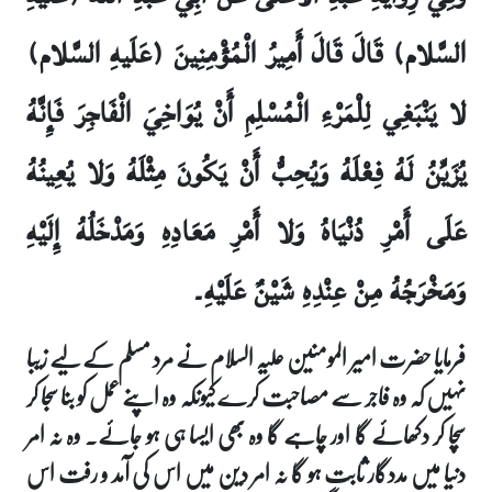
السَّلام) قَالَ قَالَ أَمِيرُ الْمُؤْمِنِينَ (عَلَيهِ السَّلام)
لا يَنْبَغِي لِلْمَرْءِ الْمُسْلِمِ أَنْ يُوَاخِيَ الْفَاجِرَ فَإِنَّهُ
يُزَيِّنُ لَهُ فِعْلَهُ وَيُحِبُّ أَنْ يَكُونَ مِثْلَهُ وَلا يُعِينُهُ
عَلَى أَمْرِ دُنْيَاهُ وَلا أَمْرِ مَعَادِهِ وَمَدْخَلُهُ إِلَيْهِ
وَمَخْرَجُهُ مِنْ عِنْدِهِ شَيْنٌ عَلَيْهِ۔
فرمایا حضرت امیر المومنین علیہ السلام نے مرد مسلم کے لیے زیبا
نہیں کہ وہ فاجر سے مصاحبت کرے کیونکہ وہ اپنے عمل کو بنا سجا کر
سچا کر دکھائے گا اور چاہے گا وہ بھی ایسا ہی ہو جائے۔ وہ نہ امر
دنیا میں مددگار ثابت ہو گا نہ امر دین میں اس کی آمد و رفت اس