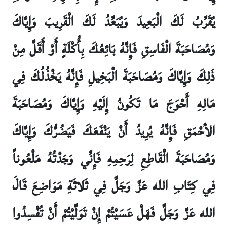
يُقَرِّبُ لَكَ الْبَعِيدَ وَيُبَعِّدُ لَكَ الْقَرِيبَ وَإِيَّاكَ
وَمُصَاحَبَةَ الْفَاسِقِ فَإِنَّهُ بَائِعُكَ بِأُكْلَةٍ أَوْ أَقَلَّ مِنْ
ذَلِكَ وَإِيَّاكَ وَمُصَاحَبَةَ الْبَخِيلِ فَإِنَّهُ يَخْذُلُكَ فِي
مَالِهِ أَحْوَجَ مَا تَكُونُ إِلَيْهِ وَإِيَّاكَ وَمُصَاحَبَةَ
الأحْمَقِ فَإِنَّهُ يُرِيدُ أَنْ يَنْفَعَكَ فَيَضُرُّكَ وَإِيَّاكَ
وَمُصَاحَبَةَ الْقَاطِعِ لِرَحِمِهِ فَإِنِّي وَجَدْتُهُ مَلْعُوناً
فِي كِتَابِ الله عَزَّ وَجَلَّ فِي ثَلاثَةِ مَوَاضِعَ قَالَ
الله عَزَّ وَجَلَّ فَهَلْ عَسَيْتُمْ إِنْ تَوَلَّيْتُمْ أَنْ تُفْسِدُوا