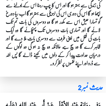
کی زندگی سے بہتر ہو گا اور اس کا چپ رہنا اس کے بولنے سے
اچھا ہو گا اس کی دوری اس کی نزدیکی سے بہتر ہو گا اب رہا دورغ
گو تمہارا عیش اس سے مکدر ہو گا وہ دوسروں کی بات تم تک
لائے گا اور تمہاری بات دوسروں تک پہنچائے گا وہ ایک
بات کی نقل میں اپنی طرف سے دوسری بات ملا دے گا اور
ظاہر کرے گا وہ سچ ہے حالانکہ وہ سچ نہ ہو گی وہ لوگوں کے
درمیان عداوت پیدا کر کے دلوں میں کینے ڈالے گا پس اللہ
سے ڈرو اور اپنے نفسوں پر نظر کرو۔
حدیث نمبر 2
وَفِي رِوَايَةِ عَبْدِ الأعْلَى عَنْ أَبِي عَبْدِ الله (عَلَيهِ