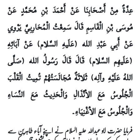
عِدَّةٌ مِنْ أَصْحَابِنَا عَنْ أَحْمَدَ بْنِ مُحَمَّدٍ عَنْ
مُوسَى بْنِ الْقَاسِمِ قَالَ سَمِعْتُ الْمُحَارِبِيَّ يَرْوِي
عَنْ أَبِي عَبْدِ الله (عَلَيهِ السَّلام) عَنْ آبَائِهِ
(عَلَيهِم السَّلام) قَالَ قَالَ رَسُولُ الله (صَلَّى
اللهُ عَلَيْهِ وآلِه) ثَلاثَةٌ مُجَالَسَتُهُمْ تُمِيتُ الْقَلْبَ
الْجُلُوسُ مَعَ الأنْذَالِ وَالْحَدِيثُ مَعَ النِّسَاءِ
وَالْجُلُوسُ مَعَ الأغْنِيَاءِ۔
فرمایا حضرت ابو عبداللہ علیہ السلام نے اپنے آباء طاہرین سے