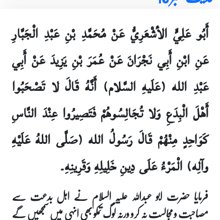
أَبُو عَلِيٍّ الأشْعَرِيُّ عَنْ مُحَمَّدِ بْنِ عَبْدِ الْجَبَّارِ
عَنِ ابْنِ أَبِي نَجْرَانَ عَنْ عُمَرَ بْنِ يَزِيدَ عَنْ أَبِي
عَبْدِ الله (عَلَيهِ السَّلام) أَنَّهُ قَالَ لا تَصْحَبُوا
أَهْلَ الْبِدَعِ وَلا تُجَالِسُوهُمْ فَتَصِيرُوا عِنْدَ النَّاسِ
كَوَاحِدٍ مِنْهُمْ قَالَ رَسُولُ الله (صَلَّى اللهُ عَلَيْهِ
وآلِه) الْمَرْءُ عَلَى دِينِ خَلِيلِهِ وَقَرِينِهِ۔
فرمایا حضرت ابو عبداللہ علیہ السلام نے اہل بدعت سے
مصاحبت و مجالست نہ کرو ورنہ لوگ تمکو بھی انہی میں سمجھیں گے