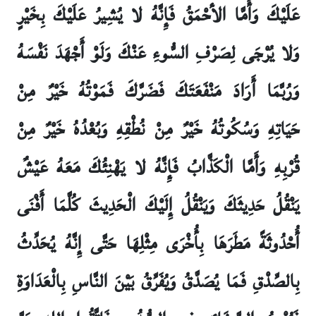
عَلَيْكَ وَأَمَّا الأحْمَقُ فَإِنَّهُ لا يُشِيرُ عَلَيْكَ بِخَيْرٍ
وَلا يُرْجَى لِصَرْفِ السُّوءِ عَنْكَ وَلَوْ أَجْهَدَ نَفْسَهُ
وَرُبَّمَا أَرَادَ مَنْفَعَتَكَ فَضَرَّكَ فَمَوْتُهُ خَيْرٌ مِنْ
حَيَاتِهِ وَسُكُوتُهُ خَيْرٌ مِنْ نُطْقِهِ وَبُعْدُهُ خَيْرٌ مِنْ
قُرْبِهِ وَأَمَّا الْكَذَّابُ فَإِنَّهُ لا يَهْنِئُكَ مَعَهُ عَيْشٌ
يَنْقُلُ حَدِيثَكَ وَيَنْقُلُ إِلَيْكَ الْحَدِيثَ كُلَّمَا أَفْنَى
أُحْدُوثَةً مَطَرَهَا بِأُخْرَى مِثْلِهَا حَتَّى إِنَّهُ يُحَدِّثُ
بِالصِّدْقِ فَمَا يُصَدَّقُ وَيُفَرِّقُ بَيْنَ النَّاسِ بِالْعَدَاوَةِ