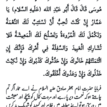
مُوسَى قَالَ قَالَ أَبُو عَبْدِ الله (عَلَيهِ السَّلام) يَا
عَمَّارُ إِنْ كُنْتَ تُحِبُّ أَنْ تَسْتَتِبَّ لَكَ النِّعْمَةُ
وَتَكْمُلَ لَكَ الْمُرُوءَةُ وَتَصْلُحَ لَكَ الْمَعِيشَةُ فَلا
تُشَارِكِ الْعَبِيدَ وَالسَّفِلَةَ فِي أَمْرِكَ فَإِنَّكَ إِنِ
ائْتَمَنْتَهُمْ خَانُوكَ وَإِنْ حَدَّثُوكَ كَذَبُوكَ وَإِنْ نُكِبْتَ
خَذَلُوكَ وَإِنْ وَعَدُوكَ أَخْلَفُوكَ۔
فرمایا حضرت امام جعفر صادق علیہ السلام نے اے عمار اگر تم
چاہتے ہو کہ نعمت دیر پا رہے اور مروت کمال کو پہنچے اور معیشت
میں درستی ہو تو اپنے معاملہ میں غلام اور کمینہ کو شریک نہ کریں