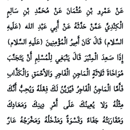
عَنْ عَمْرِو بْنِ عُثْمَانَ عَنْ مُحَمَّدِ بْنِ سَالِمٍ
الْكِنْدِيِّ عَمَّنْ حَدَّثَهُ عَنْ أَبِي عَبْدِ الله (عَلَيهِ
السَّلام) قَالَ كَانَ أَمِيرُ الْمُؤْمِنِينَ (عَلَيهِ السَّلام)
إِذَا صَعِدَ الْمِنْبَرَ قَالَ يَنْبَغِي لِلْمُسْلِمِ أَنْ يَتَجَنَّبَ
مُوَاخَاةَ ثَلاثَةٍ الْمَاجِنِ الْفَاجِرِ وَالأحْمَقِ وَالْكَذَّابِ
فَأَمَّا الْمَاجِنُ الْفَاجِرُ فَيُزَيِّنُ لَكَ فِعْلَهُ وَيُحِبُّ أَنَّكَ
مِثْلُهُ وَلا يُعِينُكَ عَلَى أَمْرِ دِينِكَ وَمَعَادِكَ
وَمُقَارَبَتُهُ جَفَاءٌ وَقَسْوَةٌ وَمَدْخَلُهُ وَمَخْرَجُهُ عَارٌ