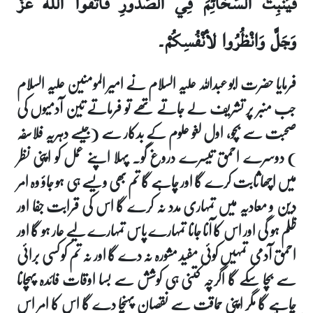
فَيُنْبِتُ السَّخَائِمَ فِي الصُّدُورِ فَاتَّقُوا الله عَزَّ
وَجَلَّ وَانْظُرُوا لأنْفُسِكُمْ۔
فرمایا حضرت ابو عبداللہ علیہ السلام نے امیر المومنین علیہ السلام
جب منبر پر تشریف لے جاتے تھے تو فرماتے تین آدمیوں کی
صحبت سے بچو، اول لغو علوم کے بدکار سے (جیسے دہریہ فلاسفہ
) دوسرے احمق تیسرے دروغ گو۔ پہلا اپنے عمل کو اپنی نظر
میں اچھا ثابت کرے گا اور چاہے گا تم بھی ویسے ہی ہو جاؤ وہ امر
دین و معادیہ میں تمہاری مدد نہ کرے گا اس کی قرابت جفا اور
ظلم ہو گی اور اس کا آنا جانا تمہارے پاس تمہارے لیے عار ہو گا اور
احمق آدمی تمہیں کوئی مفید مشورہ نہ دے گا اور نہ تم کو کسی برائی
سے بچا سکے گا اگرچہ کتنی ہی کوشش سے بسا اوقات فائدہ پہچانا
چاہے گا مگر اپنی حماقت سے نقصان پہنچا دے گا اس کا امر اس