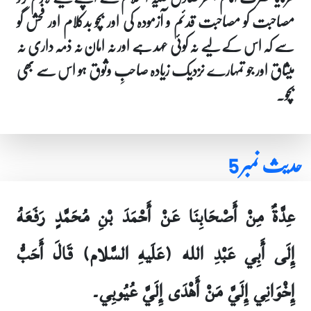
مصاحبت کو مصاحبت قدئم و آزمودہ کی اور بچو بدکلام اور فحش گو
سے کہ اس کے لیے نہ کوئی عہد ہے اور نہ امان نہ ذمہ داری نہ
میثاق اور جو تمہارے نزدیک زیادہ صاحبِ وثوق ہو اس سے بھی
بچو۔
حدیث نمبر 5
عِدَّةٌ مِنْ أَصْحَابِنَا عَنْ أَحْمَدَ بْنِ مُحَمَّدٍ رَفَعَهُ
إِلَى أَبِي عَبْدِ الله (عَلَيهِ السَّلام) قَالَ أَحَبُّ
إِخْوَانِي إِلَيَّ مَنْ أَهْدَى إِلَيَّ عُيُوبِي۔