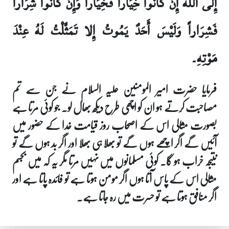
إِلَى الله إِنْ كَانُوا خِيَاراً فَخِيَاراً وَإِنْ كَانُوا شِرَاراً
فَشِرَاراً وَلَيْسَ أَحَدٌ يَمُوتُ إِلا تَمَثَّلْتُ لَهُ عِنْدَ
مَوْتِهِ۔
فرمایا حضرت امیر المومنین علیہ السلام نے جن سے تم
مصاحبت کرتے ہو ان کو اچھی طرح دیکھ بھال لو۔ جو کوئی مرتا ہے
بصورت مثالی اس کے اصحاب روز قیامت خدا کے حضور میں
آئیں گے اگر اچھے ہوں گے تو بھلا ہی بھلا اور اگر بد ہوں گے تو
نتیجہ خراب ہو گا۔ کوئی مسلمانوں میں نہیں مرتا مگر یہ کہ میں بجسم
مثالی اس کے پاس آتا ہوں اگر مومن ہوتا ہے تو فائدہ پاتا ہے اور
اگر منافق ہوتا ہے تو حسرت میں رہ جاتا ہے۔