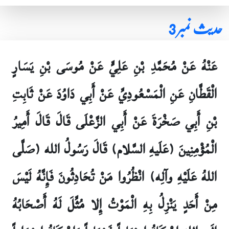
حدیث نمبر 3
عَنْهُ عَنْ مُحَمَّدِ بْنِ عَلِيٍّ عَنْ مُوسَى بْنِ يَسَارٍ
الْقَطَّانِ عَنِ الْمَسْعُودِيِّ عَنْ أَبِي دَاوُدَ عَنْ ثَابِتِ
بْنِ أَبِي صَخْرَةَ عَنْ أَبِي الزَّعْلَى قَالَ قَالَ أَمِيرُ
الْمُؤْمِنِينَ (عَلَيهِ السَّلام) قَالَ رَسُولُ الله (صَلَّى
اللهُ عَلَيْهِ وآلِه) انْظُرُوا مَنْ تُحَادِثُونَ فَإِنَّهُ لَيْسَ
مِنْ أَحَدٍ يَنْزِلُ بِهِ الْمَوْتُ إِلا مُثِّلَ لَهُ أَصْحَابُهُ