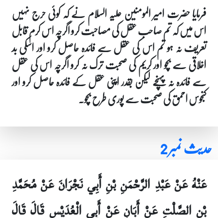
فرمایا حضرت امیر المومنین علیہ السلام نے کہ کوئی حرج نہیں
اس میں کہ تم صاحب عقل کی مصاحبت کرو اگرچہ اس کرم قابل
تعریف نہ ہو تم اس کی عقل سے فائدہ حاصل کرو اور اسکی بد
اخلاقی سے بچو اور کریم کی صحبت ترک نہ کرو اگرچہ اس کی عقل
سے فائدہ نہ پہنچے لیکن بقدر اپنی عقل کے فائدہ حاصل کرو اور
کنجوس احمق کی صحبت سے پوری طرح بچو۔
حدیث نمبر 2
عَنْهُ عَنْ عَبْدِ الرَّحْمَنِ بْنِ أَبِي نَجْرَانَ عَنْ مُحَمَّدِ
بْنِ الصَّلْتِ عَنْ أَبَانٍ عَنْ أَبِي الْعُدَيْسِ قَالَ قَالَ