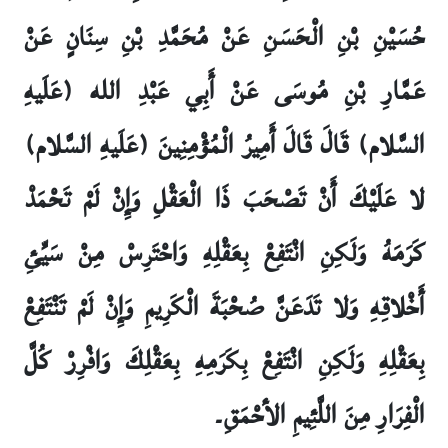
حُسَيْنِ بْنِ الْحَسَنِ عَنْ مُحَمَّدِ بْنِ سِنَانٍ عَنْ
عَمَّارِ بْنِ مُوسَى عَنْ أَبِي عَبْدِ الله (عَلَيهِ
السَّلام) قَالَ قَالَ أَمِيرُ الْمُؤْمِنِينَ (عَلَيهِ السَّلام)
لا عَلَيْكَ أَنْ تَصْحَبَ ذَا الْعَقْلِ وَإِنْ لَمْ تَحْمَدْ
كَرَمَهُ وَلَكِنِ انْتَفِعْ بِعَقْلِهِ وَاحْتَرِسْ مِنْ سَيِّئِ
أَخْلاقِهِ وَلا تَدَعَنَّ صُحْبَةَ الْكَرِيمِ وَإِنْ لَمْ تَنْتَفِعْ
بِعَقْلِهِ وَلَكِنِ انْتَفِعْ بِكَرَمِهِ بِعَقْلِكَ وَافْرِرْ كُلَّ
الْفِرَارِ مِنَ اللَّئِيمِ الأحْمَقِ۔