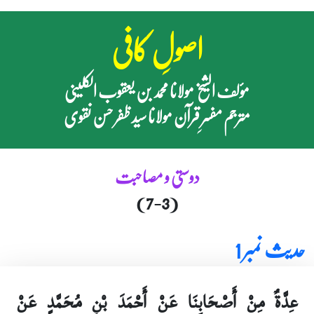
اصولِ کافی
مؤلف الشیخ مولانا محمد بن یعقوب الکلینی
مترجم مفسرِ قرآن مولانا سید ظفر حسن نقوی
دوستی و مصاحبت
(7-3)
حدیث نمبر 1
عِدَّةٌ مِنْ أَصْحَابِنَا عَنْ أَحْمَدَ بْنِ مُحَمَّدٍ عَنْ