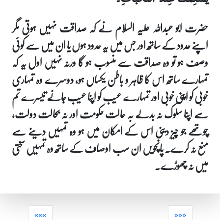
حضرت ابو عبداللہ علیہ السلام نے کہ صداقت نہیں ہوتی مگر
اپنے حدود کے ساتھ اور جس میں یہ حدود ہوں یا ان میں سے کوئی
وصف ہو تو وہ صداقت سے منسوب ہو گا ورنہ نہیں اول یہ کہ
تمہارے ساتھ اس کا ظاہر و باطن یکساں ہو، دوسرے وہ تمہاری
خوبی کو اپنی خوبی اور تمہارے عیب کو اپنا عیب جانے تیسرے تم
سے اپنا سلوک نہ بدلے بہ حالت حکومت اور نہ بحالت دولت،
چوتھے جو چیز دینی اس کے امکان میں ہو وہ تمہیں دینے سے
منع نہ کرے۔ پانچویں ان سب اوصاف کے ساتھ وہ تمہیں سختی
میں نہ چھوڑے۔
«««
»»»