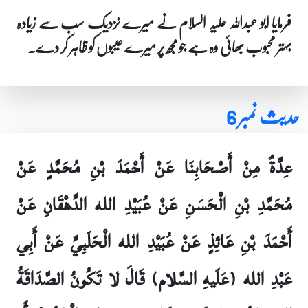
فرمایا ابو عبداللہ علیہ السلام نے میرے نزدیک سب سے زیادہ
بہتر محبوب بھائی وہ ہے جو مجھ پر میرے عیبوں کو ظاہر کر دے۔
حدیث نمبر 6
عِدَّةٌ مِنْ أَصْحَابِنَا عَنْ أَحْمَدَ بْنِ مُحَمَّدٍ عَنْ
مُحَمَّدِ بْنِ الْحَسَنِ عَنْ عُبَيْدِ الله الدِّهْقَانِ عَنْ
أَحْمَدَ بْنِ عَائِذٍ عَنْ عُبَيْدِ الله الْحَلَبِيِّ عَنْ أَبِي
عَبْدِ الله (عَلَيهِ السَّلام) قَالَ لا تَكُونُ الصَّدَاقَةُ