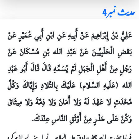
حدیث نمبر 4
عَلِيُّ بْنُ إِبْرَاهِيمَ عَنْ أَبِيهِ عَنِ ابْنِ أَبِي عُمَيْرٍ عَنْ
بَعْضِ الْحَلَبِيِّينَ عَنْ عَبْدِ الله بْنِ مُسْكَانَ عَنْ
رَجُلٍ مِنْ أَهْلِ الْجَبَلِ لَمْ يُسَمِّهِ قَالَ قَالَ أَبُو عَبْدِ
الله (عَلَيهِ السَّلام) عَلَيْكَ بِالتِّلادِ وَإِيَّاكَ وَكُلَّ
مُحْدَثٍ لا عَهْدَ لَهُ وَلا أَمَانَ وَلا ذِمَّةَ وَلا مِيثَاقَ
وَكُنْ عَلَى حَذَرٍ مِنْ أَوْثَقِ النَّاسِ عِنْدَكَ۔
فرمایا حضرت امام جعفر صادق علیہ السلام نے اپنے لیے لازم کرو