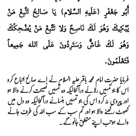
أَبُو جَعْفَرٍ (عَلَيهِ السَّلام) يَا صَالِحُ اتَّبِعْ مَنْ
يُبْكِيكَ وَهُوَ لَكَ نَاصِحٌ وَلا تَتَّبِعْ مَنْ يُضْحِكُكَ
وَهُوَ لَكَ غَاشٌّ وَسَتَرِدُونَ عَلَى الله جَمِيعاً
فَتَعْلَمُونَ۔
فرمایا حضرت امام محمد باقر علیہ السلام نے اے صالح اتباع کرو
اس کا جو تمہیں رلائے درآنحالیکہ وہ تمہیں نصیحت کرنے والا ہو
اور پیروی نہ کرو اس کی جو تمہیں ہنسائے درآنحالیکہ وہ دل میں
کھوٹ رکھنے والا ہو اور تم سب کے سب اللہ کی طرف جانے
والے ہو تب اپنے متعلق جانو گے۔