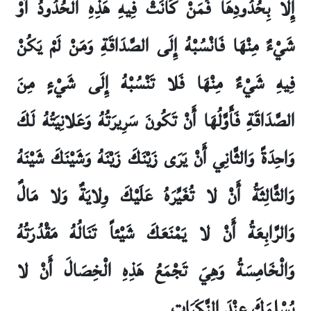
إِلا بِحُدُودِهَا فَمَنْ كَانَتْ فِيهِ هَذِهِ الْحُدُودُ أَوْ
شَيْ‏ءٌ مِنْهَا فَانْسُبْهُ إِلَى الصَّدَاقَةِ وَمَنْ لَمْ يَكُنْ
فِيهِ شَيْ‏ءٌ مِنْهَا فَلا تَنْسُبْهُ إِلَى شَيْ‏ءٍ مِنَ
الصَّدَاقَةِ فَأَوَّلُهَا أَنْ تَكُونَ سَرِيرَتُهُ وَعَلانِيَتُهُ لَكَ
وَاحِدَةً وَالثَّانِي أَنْ يَرَى زَيْنَكَ زَيْنَهُ وَشَيْنَكَ شَيْنَهُ
وَالثَّالِثَةُ أَنْ لا تُغَيِّرَهُ عَلَيْكَ وِلايَةٌ وَلا مَالٌ
وَالرَّابِعَةُ أَنْ لا يَمْنَعَكَ شَيْئاً تَنَالُهُ مَقْدُرَتُهُ
وَالْخَامِسَةُ وَهِيَ تَجْمَعُ هَذِهِ الْخِصَالَ أَنْ لا
يُسْلِمَكَ عِنْدَ النَّكَبَاتِ۔