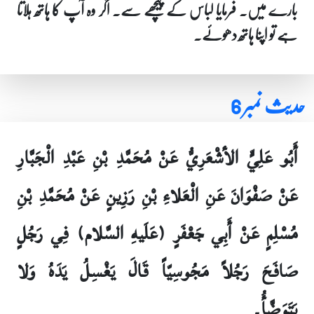
بارے میں۔ فرمایا لباس کے پیچھے سے۔ اگر وہ آپ کا ہاتھ ہلاتا
ہے تو اپنا ہاتھ دھوئے۔
حدیث نمبر 6
أَبُو عَلِيٍّ الأشْعَرِيُّ عَنْ مُحَمَّدِ بْنِ عَبْدِ الْجَبَّارِ
عَنْ صَفْوَانَ عَنِ الْعَلاءِ بْنِ رَزِينٍ عَنْ مُحَمَّدِ بْنِ
مُسْلِمٍ عَنْ أَبِي جَعْفَرٍ (عَلَيهِ السَّلام) فِي رَجُلٍ
صَافَحَ رَجُلاً مَجُوسِيّاً قَالَ يَغْسِلُ يَدَهُ وَلا
يَتَوَضَّأُ۔