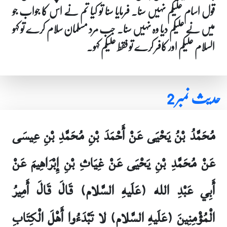
قول اسام علیکم نہیں سنا۔ فرمایا سنا تو کیا تم نے اس کا جواب جو
میں نے علیکم دیا وہ نہیں سنا۔ جب مرد مسلمان سلام کرے تو کہو
السلام علیکم اور کافر کرے تو فقط علیکم کہو۔
حدیث نمبر 2
مُحَمَّدُ بْنُ يَحْيَى عَنْ أَحْمَدَ بْنِ مُحَمَّدِ بْنِ عِيسَى
عَنْ مُحَمَّدِ بْنِ يَحْيَى عَنْ غِيَاثِ بْنِ إِبْرَاهِيمَ عَنْ
أَبِي عَبْدِ الله (عَلَيهِ السَّلام) قَالَ قَالَ أَمِيرُ
الْمُؤْمِنِينَ (عَلَيهِ السَّلام) لا تَبْدَءُوا أَهْلَ الْكِتَابِ