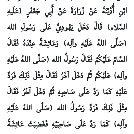
ابْنِ أُذَيْنَةَ عَنْ زُرَارَةَ عَنْ أَبِي جَعْفَرٍ (عَلَيهِ
السَّلام) قَالَ دَخَلَ يَهُودِيٌّ عَلَى رَسُولِ الله
(صَلَّى اللهُ عَلَيْهِ وآلِه) وَعَائِشَةُ عِنْدَهُ فَقَالَ
السَّامُ عَلَيْكُمْ فَقَالَ رَسُولُ الله (صَلَّى اللهُ عَلَيْهِ
وآلِه) عَلَيْكُمْ ثُمَّ دَخَلَ آخَرُ فَقَالَ مِثْلَ ذَلِكَ فَرَدَّ
عَلَيْهِ كَمَا رَدَّ عَلَى صَاحِبِهِ ثُمَّ دَخَلَ آخَرُ فَقَالَ
مِثْلَ ذَلِكَ فَرَدَّ رَسُولُ الله (صَلَّى اللهُ عَلَيْهِ
وآلِه) كَمَا رَدَّ عَلَى صَاحِبَيْهِ فَغَضِبَتْ عَائِشَةُ