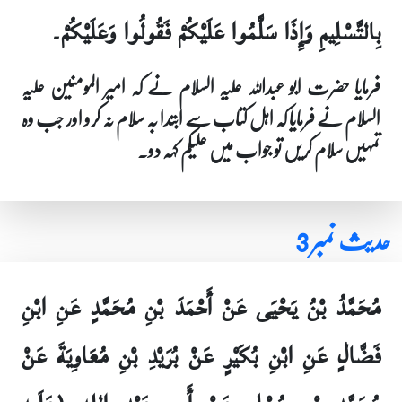
بِالتَّسْلِيمِ وَإِذَا سَلَّمُوا عَلَيْكُمْ فَقُولُوا وَعَلَيْكُمْ۔
فرمایا حضرت ابو عبداللہ علیہ السلام نے کہ امیر المومنین علیہ
السلام نے فرمایا کہ اہل کتاب سے ابتدا بہ سلام نہ کرو اور جب وہ
تمہیں سلام کریں تو جواب میں علیکم کہہ دو۔
حدیث نمبر 3
مُحَمَّدُ بْنُ يَحْيَى عَنْ أَحْمَدَ بْنِ مُحَمَّدٍ عَنِ ابْنِ
فَضَّالٍ عَنِ ابْنِ بُكَيْرٍ عَنْ بُرَيْدِ بْنِ مُعَاوِيَةَ عَنْ