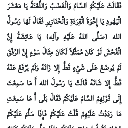
فَقَالَتْ عَلَيْكُمُ السَّامُ وَالْغَضَبُ وَاللَّعْنَةُ يَا مَعْشَرَ
الْيَهُودِ يَا إِخْوَةَ الْقِرَدَةِ وَالْخَنَازِيرِ فَقَالَ لَهَا رَسُولُ
الله (صَلَّى اللهُ عَلَيْهِ وآلِه) يَا عَائِشَةُ إِنَّ
الْفُحْشَ لَوْ كَانَ مُمَثَّلاً لَكَانَ مِثَالَ سَوْءٍ إِنَّ الرِّفْقَ
لَمْ يُوضَعْ عَلَى شَيْ‏ءٍ قَطُّ إِلا زَانَهُ وَلَمْ يُرْفَعْ عَنْهُ
قَطُّ إِلا شَانَهُ قَالَتْ يَا رَسُولَ الله أَ مَا سَمِعْتَ
إِلَى قَوْلِهِمْ السَّامُ عَلَيْكُمْ فَقَالَ بَلَى أَ مَا سَمِعْتِ
مَا رَدَدْتُ عَلَيْهِمْ قُلْتُ عَلَيْكُمْ فَإِذَا سَلَّمَ عَلَيْكُمْ