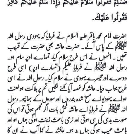
مُسْلِمٌ فَقُولُوا سَلامٌ عَلَيْكُمْ وَإِذَا سَلَّمَ عَلَيْكُمْ كَافِرٌ
فَقُولُوا عَلَيْكَ۔
حضرت امام محمد باقر علیہ السلام نے فرمایا کہ یہودی رسول اللہ
ﷺ کے پاس آئے۔ حضرت عائشہ بھی حضرت کے قریب
تھیں۔ انھوں نے اس طرح سلام کیا، تمہارے اوپر سام ہو۔
رسول اللہ ﷺ نے فرمایا علیکم (تمہارے اوپر) اسی طرح
دوسرے اور تیسرے یہودی نے سلام کیا۔ رسول اللہ نے اسی
طرح جواب دیا۔ عائشہ کو غصہ آیا کہنے لگیں تم پر ہلاکت ہو لعنت
ہو اے یہودیو اے مسخ شدہ بندروں اور سوروں کے بھائیو۔ رسول
اللہ ﷺ نے فرمایا اے عائشہ فحش بات اگر مجسم ہوتی تو اس کی
صورت بدی کی سی ہوتی اور نرمی باعث زینت ہو گی جہاں ہو اور
باعث عیب ہو گی جہاں نہ ہو۔ عائشہ نے کہا آپ نے ان کا