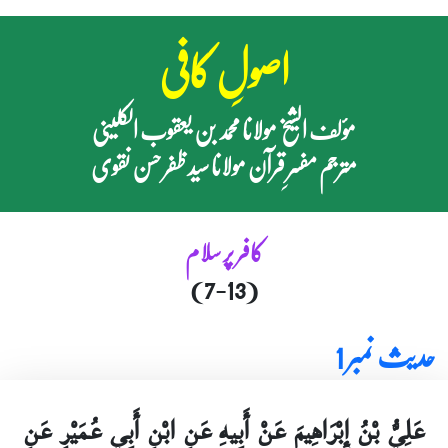
اصولِ کافی
مؤلف الشیخ مولانا محمد بن یعقوب الکلینی
مترجم مفسرِ قرآن مولانا سید ظفر حسن نقوی
کافر پر سلام
(7-13)
حدیث نمبر 1
عَلِيُّ بْنُ إِبْرَاهِيمَ عَنْ أَبِيهِ عَنِ ابْنِ أَبِي عُمَيْرٍ عَنِ