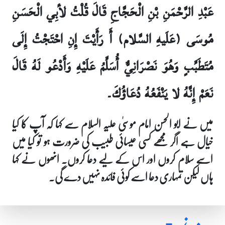
عَبْدِ الرَّحْمَنِ بْنِ الْحَجَّاجِ قَالَ قُلْتُ لأبِي الْحَسَنِ
مُوسَى (عَلَيهِ السَّلام) أَ رَأَيْتَ إِنِ احْتَجْتُ إِلَى
مُتَطَبِّبٍ وَهُوَ نَصْرَانِيٌّ أُسَلِّمُ عَلَيْهِ وَأَدْعُو لَهُ قَالَ
نَعَمْ إِنَّهُ لا يَنْفَعُهُ دُعَاؤُكَ۔
میں نے ابو الحسن امام موسیٰ علیہ السلام سے کہا کہ آپ کا کیا
خیال ہے اگر مجھے کسی عیسائی طبیب کی ضرورت ہو تو کیا میں
اسے سلام کروں اور اس کے لیے دعا کروں۔ انھوں نے کہا
ہاں لیکن تمہاری دعا اسے کوئی فائدہ نہیں دے گی۔