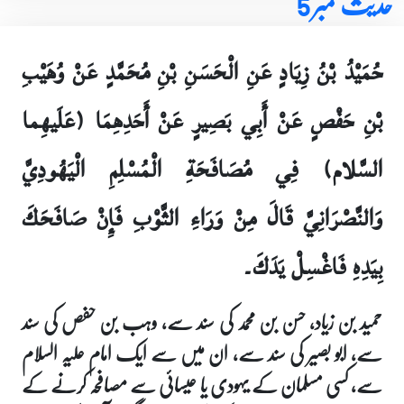
حدیث نمبر 5
حُمَيْدُ بْنُ زِيَادٍ عَنِ الْحَسَنِ بْنِ مُحَمَّدٍ عَنْ وُهَيْبِ
بْنِ حَفْصٍ عَنْ أَبِي بَصِيرٍ عَنْ أَحَدِهِمَا (عَلَيهِما
السَّلام) فِي مُصَافَحَةِ الْمُسْلِمِ الْيَهُودِيَّ
وَالنَّصْرَانِيَّ قَالَ مِنْ وَرَاءِ الثَّوْبِ فَإِنْ صَافَحَكَ
بِيَدِهِ فَاغْسِلْ يَدَكَ۔
حمید بن زیاد، حسن بن محمد کی سند سے، وہب بن حفص کی سند
سے، ابو بصیر کی سند سے، ان میں سے ایک امام علیہ السلام
سے، کسی مسلمان کے یہودی یا عیسائی سے مصافحہ کرنے کے