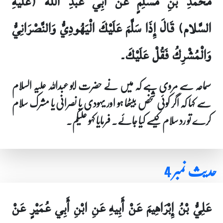
مُحَمَّدِ بْنِ مُسْلِمٍ عَنْ أَبِي عَبْدِ الله (عَلَيهِ
السَّلام) قَالَ إِذَا سَلَّمَ عَلَيْكَ الْيَهُودِيُّ وَالنَّصْرَانِيُّ
وَالْمُشْرِكُ فَقُلْ عَلَيْكَ۔
سماعہ سے مروی ہے کہ میں نے حضرت ابو عبداللہ علیہ السلام
سے کہا کہ اگر کوئی شخص بیٹھا ہو اور یہودی یا نصرانی یا مشرک سلام
کرے تو رد سلام کیسے کیا جائے۔ فرمایا کہو علیکم۔
حدیث نمبر 4
عَلِيُّ بْنُ إِبْرَاهِيمَ عَنْ أَبِيهِ عَنِ ابْنِ أَبِي عُمَيْرٍ عَنْ