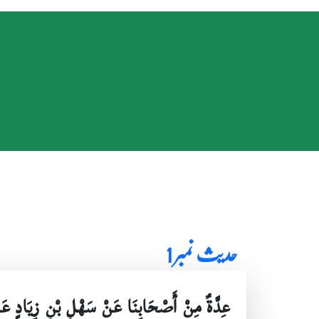
حدیث نمبر 1
عِدَّةٌ مِنْ أَصْحَابِنَا عَنْ سَهْلِ بْنِ زِيَادٍ ع