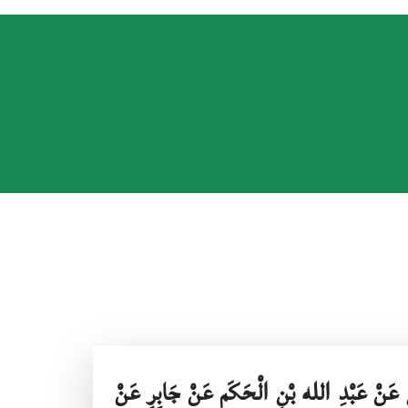
ِ عَنْ عَبْدِ الله بْنِ الْحَكَمِ عَنْ جَابِرٍ عَنْ