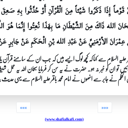
َوْماً إِذَا ذَكَرُوا شَيْئاً مِنَ الْقُرْآنِ أَوْ حُدِّثُوا بِهِ صَعِقَ أ
ْحَانَ الله ذَاكَ مِنَ الشَّيْطَانِ مَا بِهَذَا نُعِتُوا إِنَّمَا هُوَ اللِّين
 عِمْرَانَ الأرْمَنِيِّ عَنْ عَبْدِ الله بْنِ الْحَكَمِ عَنْ جَابِرٍ عَن
یہ السلام سے کہا کہ کچھ لوگ ایسے ہیں کہ جب ان کے سامنے قرآن یا ثوا
یں تو ان کو خبر نہ ہو۔ حضرت نے یہ سن کر فرمایا سبحان اللہ یہ 
الحکم نے جابر سے انھوں نے امام محمد باقر علیہ السلام سے یہی حدیث
«««
»»»
(www.shafialkafi.com)