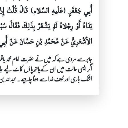
أَبِي جَعْفَرٍ (عَلَيهِ السَّلام) قَالَ قُلْتُ إِنَّ ق
يَدَاهُ أَوْ رِجْلاهُ لَمْ يَشْعُرْ بِذَلِكَ فَقَالَ سُب
الأشْعَرِيُّ عَنْ مُحَمَّدِ بْنِ حَسَّانَ عَنْ أَبِي
جابر سے مروی ہے کہ میں نے حضرت امام محمد باقر عل
اگر ایسی حالت میں ان کےہاتھ پاؤں کاٹ لیے جائ
اشک باری اور خوف خدا سے ہونا چاہیے۔ عبداللہ بن 