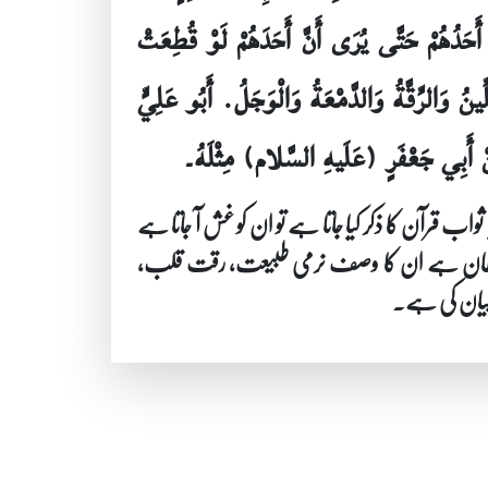
َحَدُهُمْ حَتَّى يُرَى أَنَّ أَحَدَهُمْ لَوْ قُطِعَتْ
ُ وَالرِّقَّةُ وَالدَّمْعَةُ وَالْوَجَلُ. أَبُو عَلِيٍّ
ْ أَبِي جَعْفَرٍ (عَلَيهِ السَّلام) مِثْلَهُ۔
ب قرآن کا ذکر کیا جاتا ہے تو ان کو غش آ جاتا ہے
عمل شیطان ہے ان کا وصف نرمی طبیعت، رقت قلب،
 بیان کی ہے۔