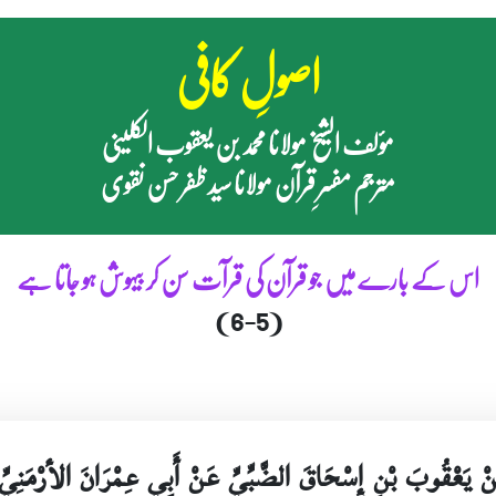
اصولِ کافی
مؤلف الشیخ مولانا محمد بن یعقوب الکلینی
مترجم مفسرِ قرآن مولانا سید ظفر حسن نقوی
اس کے بارے میں جو قرآن کی قرآت سن کر بیہوش ہو جاتا ہے
(6-5)
َنْ يَعْقُوبَ بْنِ إِسْحَاقَ الضَّبِّيِّ عَنْ أَبِي عِمْرَانَ الأرْمَنِيّ