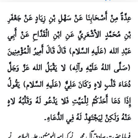
عِدَّةٌ مِنْ أَصْحَابِنَا عَنْ سَهْلِ بْنِ زِيَادٍ عَنْ جَعْفَرِ
بْنِ مُحَمَّدٍ الأشْعَرِيِّ عَنِ ابْنِ الْقَدَّاحِ عَنْ أَبِي
عَبْدِ الله (عَلَيهِ السَّلام) قَالَ قَالَ أَمِيرُ الْمُؤْمِنِينَ
(صَلَّى اللهُ عَلَيْهِ وآلِه) لا يَقْبَلُ الله عَزَّ وَجَلَّ
دُعَاءَ قَلْبٍ لاهٍ وَكَانَ عَلِيٌّ (عَلَيهِ السَّلام) يَقُولُ
إِذَا دَعَا أَحَدُكُمْ لِلْمَيِّتِ فَلا يَدْعُو لَهُ وَقَلْبُهُ لاهٍ
عَنْهُ وَلَكِنْ لِيَجْتَهِدْ لَهُ فِي الدُّعَاءِ۔
فرمایا حضرت صادق آل محمد نے کہ امیر المومنین علیہ السلام نے