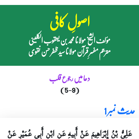
اصولِ کافی
مؤلف الشیخ مولانا محمد بن یعقوب الکلینی
مترجم مفسرِ قرآن مولانا سید ظفر حسن نقوی
دعا میں رجوع قلب
(5-9)
حدیث نمبر 1
عَلِيُّ بْنُ إِبْرَاهِيمَ عَنْ أَبِيهِ عَنِ ابْنِ أَبِي عُمَيْرٍ عَنْ