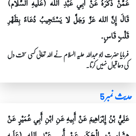
عَمَّنْ ذَكَرَهُ عَنْ أَبِي عَبْدِ الله (عَلَيهِ السَّلام)
قَالَ إِنَّ الله عَزَّ وَجَلَّ لا يَسْتَجِيبُ دُعَاءً بِظَهْرِ
قَلْبٍ قَاسٍ۔
فرمایا حضرت ابو عبداللہ علیہ السلام نے اللہ تعالیٰ کسی سخت دل
کی دعا قبول نہیں کرتا۔
حدیث نمبر 5
عَلِيُّ بْنُ إِبْرَاهِيمَ عَنْ أَبِيهِ عَنِ ابْنِ أَبِي عُمَيْرٍ عَنْ
هِشَامِ بْنِ الْحَكَمِ عَنْ أَبِي عَبْدِ الله (عَلَيهِ