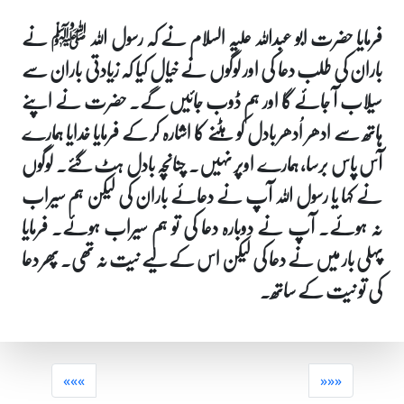
فرمایا حضرت ابو عبداللہ علیہ السلام نے کہ رسول اللہ ﷺ نے
باران کی طلب دعا کی اور لوگوں نے خیال کیا کہ زیادتی باران سے
سیلاب آ جائے گا اور ہم ڈوب جائیں گے۔ حضرت نے اپنے
ہاتھ سے ادھر اُدھر بادل کو ہٹنے کا اشارہ کر کے فرمایا خدایا ہمارے
آس پاس برسا، ہمارے اوپر نہیں۔ چنانچہ بادل ہٹ گئے۔ لوگوں
نے کہا یا رسول اللہ آپ نے دعائے باران کی لیکن ہم سیراب
نہ ہوئے۔ آپ نے دوبارہ دعا کی تو ہم سیراب ہوئے۔ فرمایا
پہلی بار میں نے دعا کی لیکن اس کے لیے نیت نہ تھی۔ پھر دعا
کی تو نیت کے ساتھ۔
«««
»»»