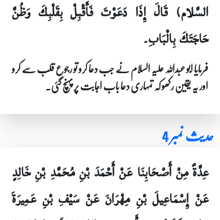
السَّلام) قَالَ إِذَا دَعَوْتَ فَأَقْبِلْ بِقَلْبِكَ وَظُنَّ
حَاجَتَكَ بِالْبَابِ۔
فرمایا ابو عبداللہ علیہ السلام نے جب دعا کرو تو رجوع قلب سے کرو
اور یہ یقین رکھو کہ تمہاری دعا باب اجابت پر پہنچ گئی۔
حدیث نمبر 4
عِدَّةٌ مِنْ أَصْحَابِنَا عَنْ أَحْمَدَ بْنِ مُحَمَّدِ بْنِ خَالِدٍ
عَنْ إِسْمَاعِيلَ بْنِ مِهْرَانَ عَنْ سَيْفِ بْنِ عَمِيرَةَ