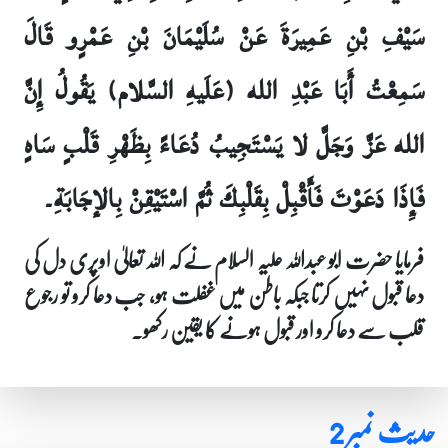
سَيْفِ بْنِ عَمِيرَةَ عَنْ سُلَيْمَانَ بْنِ عَمْرٍو قَالَ
سَمِعْتُ أَبَا عَبْدِ الله (عَلَيهِ السَّلام) يَقُولُ إِنَّ
الله عَزَّ وَجَلَّ لا يَسْتَجِيبُ دُعَاءً بِظَهْرِ قَلْبٍ سَاهٍ
فَإِذَا دَعَوْتَ فَأَقْبِلْ بِقَلْبِكَ ثُمَّ اسْتَيْقِنْ بِالإجَابَةِ۔
فرمایا حضرت ابو عبداللہ علیہ السلام نے کہ اللہ تعالیٰ اوپری دل کی
دعا قبول نہیں کرتا جبکہ باطن میں غفلت ہو، جب دعا کرو تو رجوع
قلب سے دعا کرو اور قبول ہونے کا یقین رکھو۔
حدیث نمبر 2