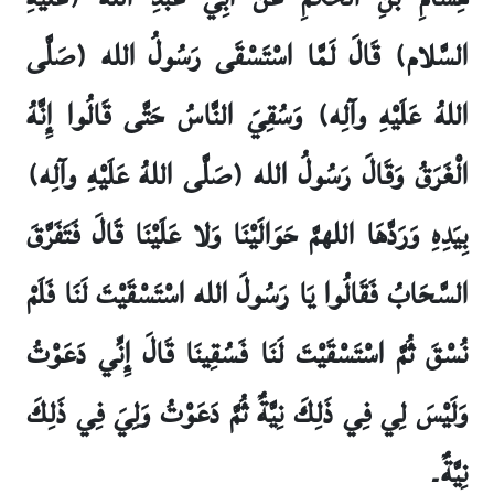
السَّلام) قَالَ لَمَّا اسْتَسْقَى رَسُولُ الله (صَلَّى
اللهُ عَلَيْهِ وآلِه) وَسُقِيَ النَّاسُ حَتَّى قَالُوا إِنَّهُ
الْغَرَقُ وَقَالَ رَسُولُ الله (صَلَّى اللهُ عَلَيْهِ وآلِه)
بِيَدِهِ وَرَدَّهَا اللهمَّ حَوَالَيْنَا وَلا عَلَيْنَا قَالَ فَتَفَرَّقَ
السَّحَابُ فَقَالُوا يَا رَسُولَ الله اسْتَسْقَيْتَ لَنَا فَلَمْ
نُسْقَ ثُمَّ اسْتَسْقَيْتَ لَنَا فَسُقِينَا قَالَ إِنِّي دَعَوْتُ
وَلَيْسَ لِي فِي ذَلِكَ نِيَّةٌ ثُمَّ دَعَوْتُ وَلِيَ فِي ذَلِكَ
نِيَّةٌ۔