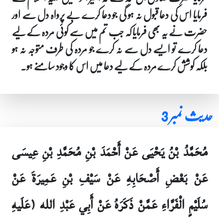
فرمایا اس کی دعا قبول نہ ہو گی جو دعا کرے بے پرواہ دل سے اور
حضرت نے یہ بھی فرمایا کہ جب تم میں سے کوئی مردہ کے لیے
دعا کرے تو ایسے دل سے نہ کرے جو مردہ کی طرف متوجہ نہ ہو
بلکہ کوشش کرے مردہ کے لیے دعا میں اس کا وجود سامنے ہو۔
حدیث نمبر 3
مُحَمَّدُ بْنُ يَحْيَى عَنْ أَحْمَدَ بْنِ مُحَمَّدِ بْنِ عِيسَى
عَنْ بَعْضِ أَصْحَابِهِ عَنْ سَيْفِ بْنِ عَمِيرَةَ عَنْ
سُلَيْمٍ الْفَرَّاءِ عَمَّنْ ذَكَرَهُ عَنْ أَبِي عَبْدِ الله (عَلَيهِ