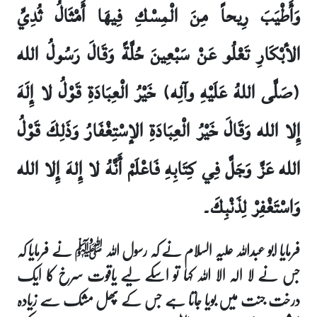
وَأَطْيَبَ رِيحاً مِنَ الْمِسْكِ فِيهَا أَمْثَالُ ثُدِيِّ
الأبْكَارِ تَعْلُو عَنْ سَبْعِينَ حُلَّةً وَقَالَ رَسُولُ الله
(صَلَّى اللهُ عَلَيْهِ وآلِه) خَيْرُ الْعِبَادَةِ قَوْلُ لا إِلَهَ
إِلا الله وَقَالَ خَيْرُ الْعِبَادَةِ الإسْتِغْفَارُ وَذَلِكَ قَوْلُ
الله عَزَّ وَجَلَّ فِي كِتَابِهِ فَاعْلَمْ أَنَّهُ لا إِلهَ إِلا الله
وَاسْتَغْفِرْ لِذَنْبِكَ۔
فرمایا ابو عبداللہ علیہ السلام نے کہ رسول اللہ ﷺ نے فرمایا کہ
جس نے لا الہ الا اللہ کہا تو اسکے لیے یاقوت سرخ کا ایک
درخت جنت میں بویا جاتا ہے جس کے پھل مشک سے زیادہ