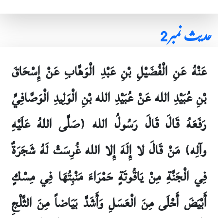
حدیث نمبر 2
عَنْهُ عَنِ الْفُضَيْلِ بْنِ عَبْدِ الْوَهَّابِ عَنْ إِسْحَاقَ
بْنِ عُبَيْدِ الله عَنْ عُبَيْدِ الله بْنِ الْوَلِيدِ الْوَصَّافِيِّ
رَفَعَهُ قَالَ قَالَ رَسُولُ الله (صَلَّى اللهُ عَلَيْهِ
وآلِه) مَنْ قَالَ لا إِلَهَ إِلا الله غُرِسَتْ لَهُ شَجَرَةٌ
فِي الْجَنَّةِ مِنْ يَاقُوتَةٍ حَمْرَاءَ مَنْبِتُهَا فِي مِسْكٍ
أَبْيَضَ أَحْلَى مِنَ الْعَسَلِ وَأَشَدَّ بَيَاضاً مِنَ الثَّلْجِ