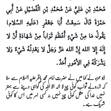
مُحَمَّدِ بْنِ عَلِيٍّ عَنْ مُحَمَّدِ بْنِ الْفُضَيْلِ عَنْ أَبِي
حَمْزَةَ قَالَ سَمِعْتُ أَبَا جَعْفَرٍ (عَلَيهِ السَّلام)
يَقُولُ مَا مِنْ شَيْ‏ءٍ أَعْظَمَ ثَوَاباً مِنْ شَهَادَةِ أَنْ لا
إِلَهَ إِلا الله إِنَّ الله عَزَّ وَجَلَّ لا يَعْدِلُهُ شَيْ‏ءٌ وَلا
يَشْرَكُهُ فِي الأمُورِ أَحَدٌ۔
ابو حمزہ نے کہا میں نے حضرت امام محمد باقر علیہ السلام سے سنا
کہ ازروئے ثواب کوئی چیز لا الہ الا اللہ کی گواہی دینے سے بہتر
نہیں خدا کی مثل کوئی چیز نہیں نہ کسی امر میں اس کا کوئی
شریک ہے۔