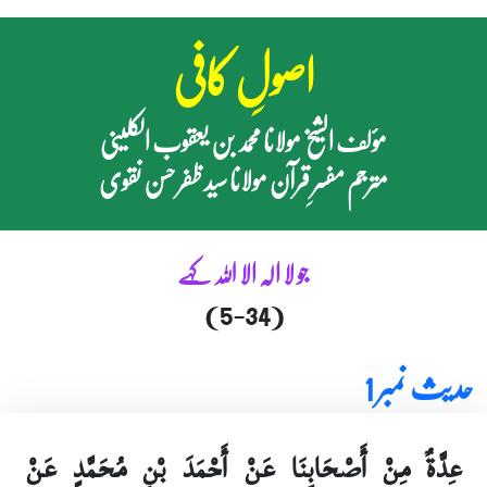
اصولِ کافی
مؤلف الشیخ مولانا محمد بن یعقوب الکلینی
مترجم مفسرِ قرآن مولانا سید ظفر حسن نقوی
جو لا الہ الا اللہ کہے
(5-34)
حدیث نمبر 1
عِدَّةٌ مِنْ أَصْحَابِنَا عَنْ أَحْمَدَ بْنِ مُحَمَّدٍ عَنْ