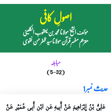
اصولِ کافی
مؤلف الشیخ مولانا محمد بن یعقوب الکلینی
مترجم مفسرِ قرآن مولانا سید ظفر حسن نقوی
مباہلہ
(5-32)
حدیث نمبر 1
عَلِيُّ بْنُ إِبْرَاهِيمَ عَنْ أَبِيهِ عَنِ ابْنِ أَبِي عُمَيْرٍ عَنْ