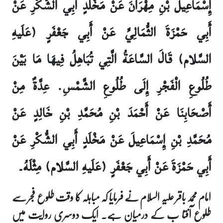
إِسْمَاعِيلَ بْنِ مِهْرَانَ عَنْ مَخْلَدٍ أَبِي الشُّكْرِ عَنْ
أَبِي حَمْزَةَ الثُّمَالِيِّ عَنْ أَبِي جَعْفَرٍ (عَلَيهِ
السَّلام) قَالَ السَّاعَةُ الَّتِي تُبَاهِلُ فِيهَا مَا بَيْنَ
طُلُوعِ الْفَجْرِ إِلَى طُلُوعِ الشَّمْسِ. عِدَّةٌ مِنْ
أَصْحَابِنَا عَنْ أَحْمَدَ بْنِ مُحَمَّدِ بْنِ خَالِدٍ عَنْ
مُحَمَّدِ بْنِ إِسْمَاعِيلَ عَنْ مَخْلَدٍ أَبِي الشُّكْرِ عَنْ
أَبِي حَمْزَةَ عَنْ أَبِي جَعْفَرٍ (عَلَيهِ السَّلام) مِثْلَهُ۔
امام محمد باقر علیہ السلام نے فرمایا کہ مباہلہ کا وقت طلوع فجر سے
طلوع آفتا ب کے درمیان ہے۔ ایک دوسری روایت میں