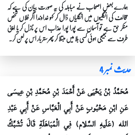
ہمارے بعض اصحاب نے مباہلہ کی یہ صورت بیان کی ہے کہ
مخالف کی انگلیوں میں انگلیاں ڈال کر کہو خداوندا اگر فلاں شخص
منکر حق ہے تو آسمان سے پورا پورا عذاب اس پر نازل کر یا اپنی
طرف سے بھیجی ہوئی کسی بلا میں مبتلا کر پھر ستر بار اس پر لعن کر۔
حدیث نمبر 4
مُحَمَّدُ بْنُ يَحْيَى عَنْ أَحْمَدَ بْنِ مُحَمَّدِ بْنِ عِيسَى
عَنِ ابْنِ مَحْبُوبٍ عَنْ أَبِي الْعَبَّاسِ عَنْ أَبِي عَبْدِ
الله (عَلَيهِ السَّلام) فِي الْمُبَاهَلَةِ قَالَ تُشَبِّكُ