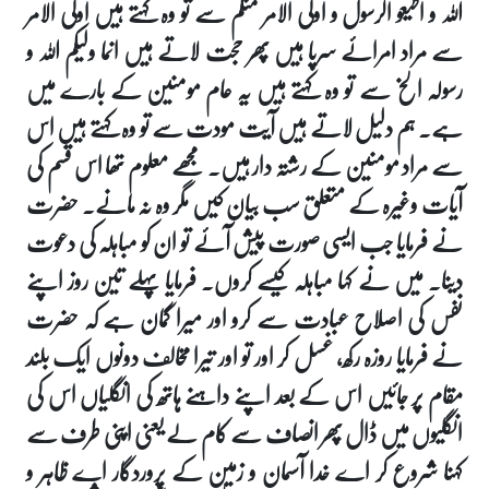
اللہ و اطیعو الرسول و اولی الامر منکم سے تو وہ کہتے ہیں اولی الامر
سے مراد امرائے سرپا ہیں پھر حجت لاتے ہیں انما ولیکم اللہ و
رسولہ الخ سے تو وہ کہتے ہیں یہ عام مومنین کے بارے میں
ہے۔ ہم دلیل لاتے ہیں آیت مودت سے تو وہ کہتے ہیں اس
سے مراد مومنین کے رشتہ دار ہیں۔ مجھے معلوم تھا اس قسم کی
آیات وغیرہ کے متعلق سب بیان کیں مگر وہ نہ مانے۔ حضرت
نے فرمایا جب ایسی صورت پیش آئے تو ان کو مباہلہ کی دعوت
دینا۔ میں نے کہا مباہلہ کیسے کروں۔ فرمایا پہلے تین روز اپنے
نفس کی اصلاح عبادت سے کرو اور میرا گمان ہے کہ حضرت
نے فرمایا روزہ رکھ، غسل کر اور تو اور تیرا مخالف دونوں ایک بلند
مقام پر جائیں اس کے بعد اپنے داہنے ہاتھ کی انگلیاں اس کی
انگلیوں میں ڈال پھر انصاف سے کام لے یعنی اپنی طرف سے
کہنا شروع کر اے خدا آسمان و زمین کے پروردگار اے ظاہر و