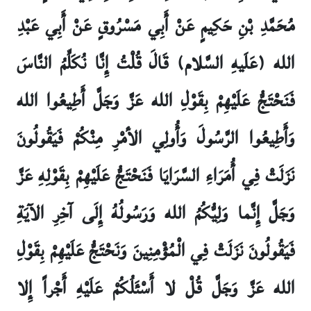
مُحَمَّدِ بْنِ حَكِيمٍ عَنْ أَبِي مَسْرُوقٍ عَنْ أَبِي عَبْدِ
الله (عَلَيهِ السَّلام) قَالَ قُلْتُ إِنَّا نُكَلِّمُ النَّاسَ
فَنَحْتَجُّ عَلَيْهِمْ بِقَوْلِ الله عَزَّ وَجَلَّ أَطِيعُوا الله
وَأَطِيعُوا الرَّسُولَ وَأُولِي الأمْرِ مِنْكُمْ فَيَقُولُونَ
نَزَلَتْ فِي أُمَرَاءِ السَّرَايَا فَنَحْتَجُّ عَلَيْهِمْ بِقَوْلِهِ عَزَّ
وَجَلَّ إِنَّما وَلِيُّكُمُ الله وَرَسُولُهُ إِلَى آخِرِ الآيَةِ
فَيَقُولُونَ نَزَلَتْ فِي الْمُؤْمِنِينَ وَنَحْتَجُّ عَلَيْهِمْ بِقَوْلِ
الله عَزَّ وَجَلَّ قُلْ لا أَسْئَلُكُمْ عَلَيْهِ أَجْراً إِلا