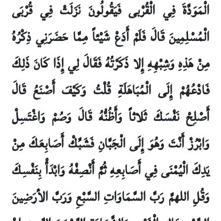
الْمَوَدَّةَ فِي الْقُرْبى‏ فَيَقُولُونَ نَزَلَتْ فِي قُرْبَى
الْمُسْلِمِينَ قَالَ فَلَمْ أَدَعْ شَيْئاً مِمَّا حَضَرَنِي ذِكْرُهُ
مِنْ هَذِهِ وَشِبْهِهِ إِلا ذَكَرْتُهُ فَقَالَ لِي إِذَا كَانَ ذَلِكَ
فَادْعُهُمْ إِلَى الْمُبَاهَلَةِ قُلْتُ وَكَيْفَ أَصْنَعُ قَالَ
أَصْلِحْ نَفْسَكَ ثَلاثاً وَأَظُنُّهُ قَالَ وَصُمْ وَاغْتَسِلْ
وَابْرُزْ أَنْتَ وَهُوَ إِلَى الْجَبَّانِ فَشَبِّكْ أَصَابِعَكَ مِنْ
يَدِكَ الْيُمْنَى فِي أَصَابِعِهِ ثُمَّ أَنْصِفْهُ وَابْدَأْ بِنَفْسِكَ
وَقُلِ اللهمَّ رَبَّ السَّمَاوَاتِ السَّبْعِ وَرَبَّ الأرَضِينَ