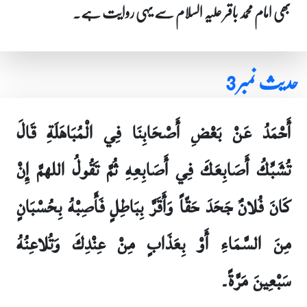
بھی امام محمد باقر علیہ السلام سے یہی روایت ہے۔
حدیث نمبر 3
أَحْمَدُ عَنْ بَعْضِ أَصْحَابِنَا فِي الْمُبَاهَلَةِ قَالَ
تُشَبِّكُ أَصَابِعَكَ فِي أَصَابِعِهِ ثُمَّ تَقُولُ اللهمَّ إِنْ
كَانَ فُلانٌ جَحَدَ حَقّاً وَأَقَرَّ بِبَاطِلٍ فَأَصِبْهُ بِحُسْبَانٍ
مِنَ السَّمَاءِ أَوْ بِعَذَابٍ مِنْ عِنْدِكَ وَتُلاعِنُهُ
سَبْعِينَ مَرَّةً۔