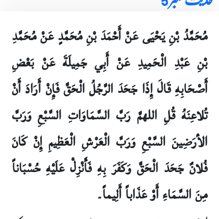
مُحَمَّدُ بْنِ يَحْيَى عَنْ أَحْمَدَ بْنِ مُحَمَّدٍ عَنْ مُحَمَّدِ
بْنِ عَبْدِ الْحَمِيدِ عَنْ أَبِي جَمِيلَةَ عَنْ بَعْضِ
أَصْحَابِهِ قَالَ إِذَا جَحَدَ الرَّجُلُ الْحَقَّ فَإِنْ أَرَادَ أَنْ
تُلاعِنَهُ قُلِ اللهمَّ رَبَّ السَّمَاوَاتِ السَّبْعِ وَرَبَّ
الأرَضِينَ السَّبْعِ وَرَبَّ الْعَرْشِ الْعَظِيمِ إِنْ كَانَ
فُلانٌ جَحَدَ الْحَقَّ وَكَفَرَ بِهِ فَأَنْزِلْ عَلَيْهِ حُسْبَاناً
مِنَ السَّمَاءِ أَوْ عَذَاباً أَلِيماً۔