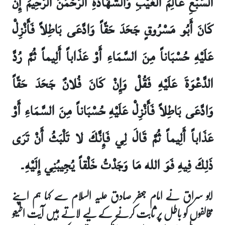
السَّبْعِ عَالِمَ الْغَيْبِ وَالشَّهَادَةِ الرَّحْمَنَ الرَّحِيمَ إِنْ
كَانَ أَبُو مَسْرُوقٍ جَحَدَ حَقّاً وَادَّعَى بَاطِلاً فَأَنْزِلْ
عَلَيْهِ حُسْبَاناً مِنَ السَّمَاءِ أَوْ عَذَاباً أَلِيماً ثُمَّ رُدَّ
الدَّعْوَةَ عَلَيْهِ فَقُلْ وَإِنْ كَانَ فُلانٌ جَحَدَ حَقّاً
وَادَّعَى بَاطِلاً فَأَنْزِلْ عَلَيْهِ حُسْبَاناً مِنَ السَّمَاءِ أَوْ
عَذَاباً أَلِيماً ثُمَّ قَالَ لِي فَإِنَّكَ لا تَلْبَثُ أَنْ تَرَى
ذَلِكَ فِيهِ فَوَ الله مَا وَجَدْتُ خَلْقاً يُجِيبُنِي إِلَيْهِ۔
ابو سراق نے امام جعفر صادق علیہ السلام سے کہا ہم اپنے
مخالفوں کو باطل پر ثابت کرنے کے لیے لاتے ہیں آیت اطیعو