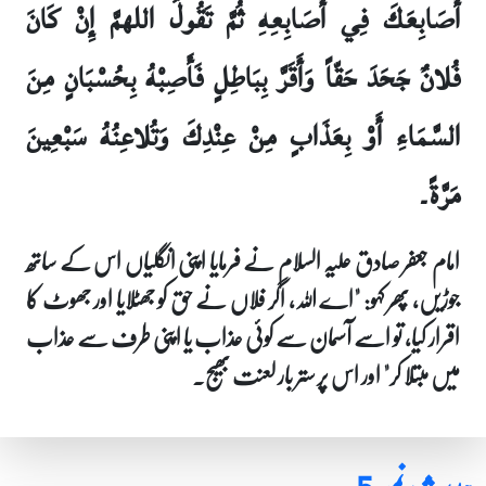
أَصَابِعَكَ فِي أَصَابِعِهِ ثُمَّ تَقُولُ اللهمَّ إِنْ كَانَ
فُلانٌ جَحَدَ حَقّاً وَأَقَرَّ بِبَاطِلٍ فَأَصِبْهُ بِحُسْبَانٍ مِنَ
السَّمَاءِ أَوْ بِعَذَابٍ مِنْ عِنْدِكَ وَتُلاعِنُهُ سَبْعِينَ
مَرَّةً۔
امام جعفر صادق علیہ السلام نے فرمایا اپنی انگلیاں اس کے ساتھ
جوڑیں، پھر کہو: "اے اللہ، اگر فلاں نے حق کو جھٹلایا اور جھوٹ کا
اقرار کیا، تو اسے آسمان سے کوئی عذاب یا اپنی طرف سے عذاب
میں مبتلا کر" اور اس پر ستر بار لعنت بھیج۔
حدیث نمبر 5