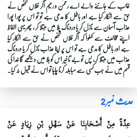
غائب کے جاننے والے اے رحمٰن و رحیم اگر فلاں شخص نے
حق سے انکار کیا ہے اور باطل کا مدعی ہے تو تو اس پر پورا پورا
عذاب آسمان سے نازل کر یا دردناک بلا میں مبتلا کر ، پھر یہی الفاظ
اپنے مخالف سے کہلوا کہ اگر فلاں شخص نے حق سے انکار کیا
ہے اور باطل کا مدعی ہے تو اس پر اپنا عذاب نازل کر یا دردناک
عذاب میں مبتلا کر، پس تو بے تاخیر اس کو بلا میں دیکھے گا خدا کی
قسم میں نے جب کسی سے مباہلہ کرنا چاہا تو اس نے قبول نہ کیا۔
حدیث نمبر 2
عِدَّةٌ مِنْ أَصْحَابِنَا عَنْ سَهْلِ بْنِ زِيَادٍ عَنْ