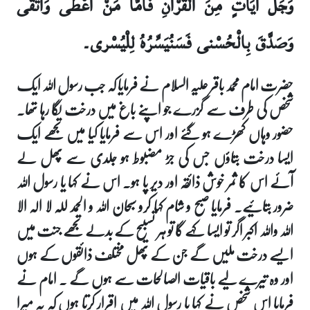
وَجَلَّ آيَاتٍ مِنَ الْقُرْآنِ فَأَمَّا مَنْ أَعْطى‏ وَاتَّقى‏
وَصَدَّقَ بِالْحُسْنى‏ فَسَنُيَسِّرُهُ لِلْيُسْرى‏۔
حضرت امام محمد باقر علیہ السلام نے فرمایا کہ جب رسول اللہ ایک
شخص کی طرف سے گزرے جو اپنے باغ میں درخت لگا رہا تھا۔
حضور وہاں کھڑے ہو گئے اور اس سے فرمایا کیا میں تجھے ایک
ایسا درخت بتاؤں جس کی جڑ مضبوط ہو جلدی سے پھل لے
آئے اس کا ثمر خوش ذائقہ اور دیر پا ہو۔ اس نے کہا یا رسول اللہ
ضرور بتائیے۔ فرمایا صبح و شام کہا کرو سبحان اللہ و الحمد للہ لا الہ الا
اللہ واللہ اکبر اگر تو ایسا کہے گا تو ہر تسبیح کے بدلے تجھے جنت میں
ایسے درخت ملیں گے جن کے پھل مختلف ذائقوں کے ہوں
اور وہ تیرے لیے باقیات الصالحات سے ہوں گے ۔ امام نے
فرمایا اس شخص نے کہا یا رسول اللہ میں اقرار کرتا ہوں کہ یہ میرا