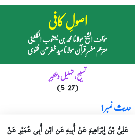
اصولِ کافی
مؤلف الشیخ مولانا محمد بن یعقوب الکلینی
مترجم مفسرِ قرآن مولانا سید ظفر حسن نقوی
تسبیح ، تہلیل و تکبیر
(5-27)
حدیث نمبر 1
عَلِيُّ بْنُ إِبْرَاهِيمَ عَنْ أَبِيهِ عَنِ ابْنِ أَبِي عُمَيْرٍ عَنْ