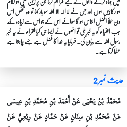
میں جہاد کرنے والوں کے لیے فراہم کرنا جن پر زین کسی ہو لگام
ہو رکابیں ہوں اور جس نے لا الہ الا اللہ سو بار کہا تو وہ شخص اس
دن عملاً افضل الناس ہو گا سوائے اس کے جو اس سے زیادہ کہے
جب اغنیاء کو یہ خبر ملی تو انھوں نے ایسا ہی کیا فقراء نے یہ خبر
رسول اللہ سے بیان کی۔ فرمایا یہ خدا کا فضل ہے جسے چاہتا ہے
عطا کرتا ہے۔
حدیث نمبر 2
مُحَمَّدُ بْنُ يَحْيَى عَنْ أَحْمَدَ بْنِ مُحَمَّدِ بْنِ عِيسَى
عَنْ مُحَمَّدِ بْنِ سِنَانٍ عَنْ حَمَّادٍ عَنْ رِبْعِيٍّ عَنْ