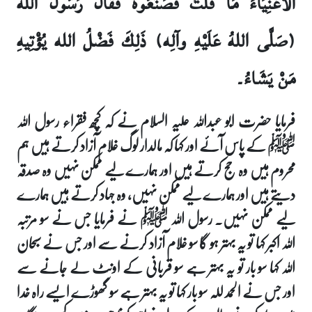
الأغْنِيَاءَ مَا قُلْتَ فَصَنَعُوهُ فَقَالَ رَسُولُ الله
(صَلَّى اللهُ عَلَيْهِ وآلِه) ذَلِكَ فَضْلُ الله يُؤْتِيهِ
مَنْ يَشَاءُ۔
فرمایا حضرت ابو عبداللہ علیہ السلام نے کہ کچھ فقراء رسول اللہ
ﷺ کے پاس آئے اور کہا کہ مالدار لوگ غلام آزاد کرتے ہیں ہم
محروم ہیں وہ حج کرتے ہیں اور ہمارے لیے ممکن نہیں وہ صدقہ
دیتے ہیں اور ہمارے لیے ممکن نہیں، وہ جہاد کرتے ہیں ہمارے
لیے ممکن نہیں۔ رسول اللہ ﷺ نے فرمایا جس نے سو مرتبہ
اللہ اکبر کہا تو یہ بہتر ہو گا سو غلام آزاد کرنے سے اور جس نے سبحان
اللہ کہا سو بار تو یہ بہتر ہے سو قربانی کے اونٹ لے جانے سے
اور جس نے الحمد للہ سو بار کہا تو یہ بہتر ہے سو گھوڑے ایسے راہ خدا