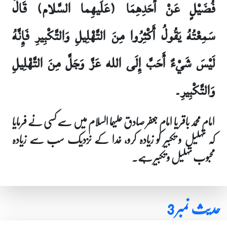
فُضَيْلٍ عَنْ أَحَدِهِمَا (عَلَيهِما السَّلام) قَالَ
سَمِعْتُهُ يَقُولُ أَكْثِرُوا مِنَ التَّهْلِيلِ وَالتَّكْبِيرِ فَإِنَّهُ
لَيْسَ شَيْ‏ءٌ أَحَبَّ إِلَى الله عَزَّ وَجَلَّ مِنَ التَّهْلِيلِ
وَالتَّكْبِيرِ۔
امام محمد باقر یا امام جعفر صادق علیہما السلام میں سے کسی نے فرمایا
کہ تہلیل و تکبیر کو زیادہ کرو، خدا کے نزدیک سب سے زیادہ
محبوب تہلیل و تکبیر ہے۔
حدیث نمبر 3