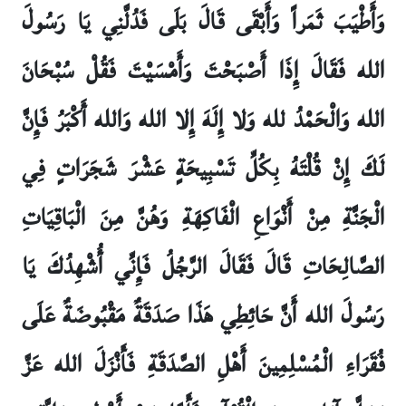
وَأَطْيَبَ ثَمَراً وَأَبْقَى قَالَ بَلَى فَدُلَّنِي يَا رَسُولَ
الله فَقَالَ إِذَا أَصْبَحْتَ وَأَمْسَيْتَ فَقُلْ سُبْحَانَ
الله وَالْحَمْدُ لله وَلا إِلَهَ إِلا الله وَالله أَكْبَرُ فَإِنَّ
لَكَ إِنْ قُلْتَهُ بِكُلِّ تَسْبِيحَةٍ عَشْرَ شَجَرَاتٍ فِي
الْجَنَّةِ مِنْ أَنْوَاعِ الْفَاكِهَةِ وَهُنَّ مِنَ الْبَاقِيَاتِ
الصَّالِحَاتِ قَالَ فَقَالَ الرَّجُلُ فَإِنِّي أُشْهِدُكَ يَا
رَسُولَ الله أَنَّ حَائِطِي هَذَا صَدَقَةٌ مَقْبُوضَةٌ عَلَى
فُقَرَاءِ الْمُسْلِمِينَ أَهْلِ الصَّدَقَةِ فَأَنْزَلَ الله عَزَّ