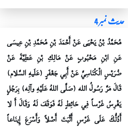
حدیث نمبر 4
مُحَمَّدُ بْنُ يَحْيَى عَنْ أَحْمَدَ بْنِ مُحَمَّدِ بْنِ عِيسَى
عَنِ ابْنِ مَحْبُوبٍ عَنْ مَالِكِ بْنِ عَطِيَّةَ عَنْ
ضُرَيْسٍ الْكُنَاسِيِّ عَنْ أَبِي جَعْفَرٍ (عَلَيهِ السَّلام)
قَالَ مَرَّ رَسُولُ الله (صَلَّى اللهُ عَلَيْهِ وآلِه) بِرَجُلٍ
يَغْرِسُ غَرْساً فِي حَائِطٍ لَهُ فَوَقَفَ لَهُ وَقَالَ أَ لا
أَدُلُّكَ عَلَى غَرْسٍ أَثْبَتَ أَصْلاً وَأَسْرَعَ إِينَاعاً