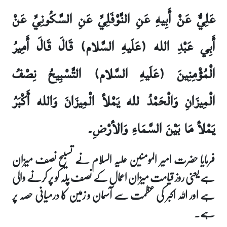
عَلِيٌّ عَنْ أَبِيهِ عَنِ النَّوْفَلِيِّ عَنِ السَّكُونِيِّ عَنْ
أَبِي عَبْدِ الله (عَلَيهِ السَّلام) قَالَ قَالَ أَمِيرُ
الْمُؤْمِنِينَ (عَلَيهِ السَّلام) التَّسْبِيحُ نِصْفُ
الْمِيزَانِ وَالْحَمْدُ لله يَمْلأ الْمِيزَانَ وَالله أَكْبَرُ
يَمْلأ مَا بَيْنَ السَّمَاءِ وَالأرْضِ۔
فرمایا حضرت امیر المومنین علیہ السلام نے تسبیح نصف میزان
ہے یعنی روز قیامت میزان اعمال کے نصف پلہ کو پر کرنے والی
ہے اور اللہ اکبر کی عظمت سے آسمان و زمین کا درمیانی حصہ پر
ہے۔