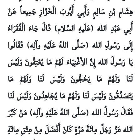
هِشَامِ بْنِ سَالِمٍ وَأَبِي أَيُّوبَ الْخَزَّازِ جَمِيعاً عَنْ
أَبِي عَبْدِ الله (عَلَيهِ السَّلام) قَالَ جَاءَ الْفُقَرَاءُ
إِلَى رَسُولِ الله (صَلَّى اللهُ عَلَيْهِ وآلِه) فَقَالُوا
يَا رَسُولَ الله إِنَّ الأغْنِيَاءَ لَهُمْ مَا يُعْتِقُونَ وَلَيْسَ
لَنَا وَلَهُمْ مَا يَحُجُّونَ وَلَيْسَ لَنَا وَلَهُمْ مَا
يَتَصَدَّقُونَ وَلَيْسَ لَنَا وَلَهُمْ مَا يُجَاهِدُونَ وَلَيْسَ لَنَا
فَقَالَ رَسُولُ الله (صَلَّى اللهُ عَلَيْهِ وآلِه) مَنْ كَبَّرَ
الله عَزَّ وَجَلَّ مِائَةَ مَرَّةٍ كَانَ أَفْضَلَ مِنْ عِتْقِ مِائَةِ