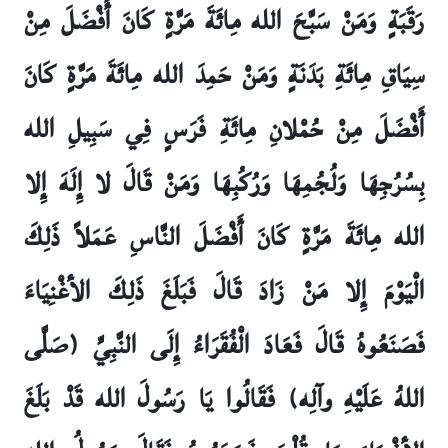
رَقَبَةٍ وَمَنْ سَبَّحَ الله مِائَةَ مَرَّةٍ كَانَ أَفْضَلَ مِنْ
سِيَاقِ مِائَةِ بَدَنَةٍ وَمَنْ حَمِدَ الله مِائَةَ مَرَّةٍ كَانَ
أَفْضَلَ مِنْ حُمْلانِ مِائَةِ فَرَسٍ فِي سَبِيلِ الله
بِسُرُجِهَا وَلُجُمِهَا وَرُكُبِهَا وَمَنْ قَالَ لا إِلَهَ إِلا
الله مِائَةَ مَرَّةٍ كَانَ أَفْضَلَ النَّاسِ عَمَلاً ذَلِكَ
الْيَوْمَ إِلا مَنْ زَادَ قَالَ فَبَلَغَ ذَلِكَ الأغْنِيَاءَ
فَصَنَعُوهُ قَالَ فَعَادَ الْفُقَرَاءُ إِلَى النَّبِيِّ (صَلَّى
اللهُ عَلَيْهِ وآلِه) فَقَالُوا يَا رَسُولَ الله قَدْ بَلَغَ