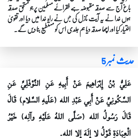
باغ آج سے صدقہ مقبوضہ ہے فقرائے مسلمین پر جو مستحق صدقہ
ہوں خدا نے یہ آیت نازل کی جس نے راہ خدا میں دیا اور تقویٰ
اختیار کیا اور اچھا صدقہ دیا ہم جلدی اس کو مستطیع بنا دیں گے۔
حدیث نمبر 5
عَلِيُّ بْنُ إِبْرَاهِيمَ عَنْ أَبِيهِ عَنِ النَّوْفَلِيِّ عَنِ
السَّكُونِيِّ عَنْ أَبِي عَبْدِ الله (عَلَيهِ السَّلام) قَالَ
قَالَ رَسُولُ الله (صَلَّى اللهُ عَلَيْهِ وآلِه) خَيْرُ
الْعِبَادَةِ قَوْلُ لا إِلَهَ إِلا الله۔