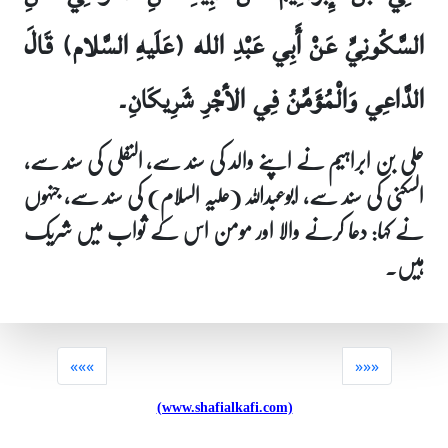
السَّكُونِيِّ عَنْ أَبِي عَبْدِ الله (عَلَيهِ السَّلام) قَالَ
الدَّاعِي وَالْمُؤَمِّنُ فِي الأجْرِ شَرِيكَانِ۔
علی بن ابراہیم نے اپنے والد کی سند سے، النفلی کی سند سے،
السکنی کی سند سے، ابوعبداللہ (علیہ السلام) کی سند سے، جنہوں
نے کہا: دعا کرنے والا اور مومن اس کے ثواب میں شریک
ہیں۔
«««
»»»
(www.shafialkafi.com)