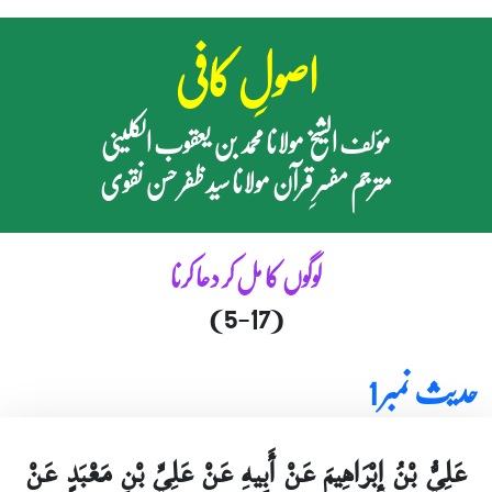
اصولِ کافی
مؤلف الشیخ مولانا محمد بن یعقوب الکلینی
مترجم مفسرِ قرآن مولانا سید ظفر حسن نقوی
لوگوں کا مل کر دعا کرنا
(5-17)
حدیث نمبر 1
عَلِيُّ بْنُ إِبْرَاهِيمَ عَنْ أَبِيهِ عَنْ عَلِيِّ بْنِ مَعْبَدٍ عَنْ