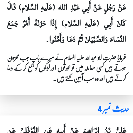
عَنْ رَجُلٍ عَنْ أَبِي عَبْدِ الله (عَلَيهِ السَّلام) قَالَ
كَانَ أَبِي (عَلَيهِ السَّلام) إِذَا حَزَنَهُ أَمْرٌ جَمَعَ
النِّسَاءَ وَالصِّبْيَانَ ثُمَّ دَعَا وَأَمَّنُوا۔
فرمایا حضرت ابو عبداللہ علیہ السلام نے میرے باپ جب محزون
ہوتے ہیں کسی معاملہ میں تو عورتوں اور لڑکوں کو جمع کر کے دعا
کرتے ہیں اور وہ سب آمین کہتے ہیں۔
حدیث نمبر 4
عَلِيُّ بْنُ إِبْرَاهِيمَ عَنْ أَبِيهِ عَنِ النَّوْفَلِيِّ عَنِ