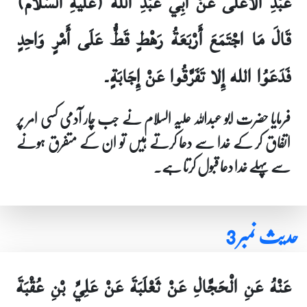
عَبْدِ الأعْلَى عَنْ أَبِي عَبْدِ الله (عَلَيهِ السَّلام)
قَالَ مَا اجْتَمَعَ أَرْبَعَةُ رَهْطٍ قَطُّ عَلَى أَمْرٍ وَاحِدٍ
فَدَعَوُا الله إِلا تَفَرَّقُوا عَنْ إِجَابَةٍ۔
فرمایا حضرت ابو عبداللہ علیہ السلام نے جب چار آدمی کسی امر پر
اتفاق کر کے خدا سے دعا کرتے ہیں تو ان کے متفرق ہونے
سے پہلے خدا دعا قبول کرتا ہے۔
حدیث نمبر 3
عَنْهُ عَنِ الْحَجَّالِ عَنْ ثَعْلَبَةَ عَنْ عَلِيِّ بْنِ عُقْبَةَ