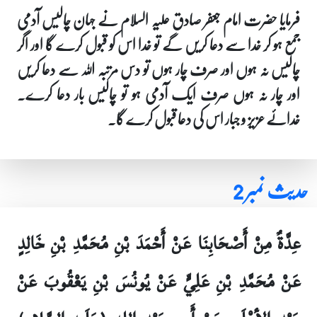
فرمایا حضرت امام جعفر صادق علیہ السلام نے جہان چالیس آدمی
جمع ہو کر خدا سے دعا کریں گے تو خدا اس کو قبول کرے گا اور اگر
چالیس نہ ہوں اور صرف چار ہوں تو دس مرتبہ اللہ سے دعا کریں
اور چار نہ ہوں صرف ایک آدمی ہو تو چالیس بار دعا کرے۔
خدائے عزیز و جبار اس کی دعا قبول کرے گا۔
حدیث نمبر 2
عِدَّةٌ مِنْ أَصْحَابِنَا عَنْ أَحْمَدَ بْنِ مُحَمَّدِ بْنِ خَالِدٍ
عَنْ مُحَمَّدِ بْنِ عَلِيٍّ عَنْ يُونُسَ بْنِ يَعْقُوبَ عَنْ