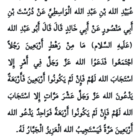
عُبَيْدِ الله بْنِ عَبْدِ الله الْوَاسِطِيِّ عَنْ دُرُسْتَ بْنِ
أَبِي مَنْصُورٍ عَنْ أَبِي خَالِدٍ قَالَ قَالَ أَبُو عَبْدِ الله
(عَلَيهِ السَّلام) مَا مِنْ رَهْطٍ أَرْبَعِينَ رَجُلاً
اجْتَمَعُوا فَدَعَوُا الله عَزَّ وَجَلَّ فِي أَمْرٍ إِلا
اسْتَجَابَ الله لَهُمْ فَإِنْ لَمْ يَكُونُوا أَرْبَعِينَ فَأَرْبَعَةٌ
يَدْعُونَ الله عَزَّ وَجَلَّ عَشْرَ مَرَّاتٍ إِلا اسْتَجَابَ
الله لَهُمْ فَإِنْ لَمْ يَكُونُوا أَرْبَعَةً فَوَاحِدٌ يَدْعُو الله
أَرْبَعِينَ مَرَّةً فَيَسْتَجِيبُ الله الْعَزِيزُ الْجَبَّارُ لَهُ۔