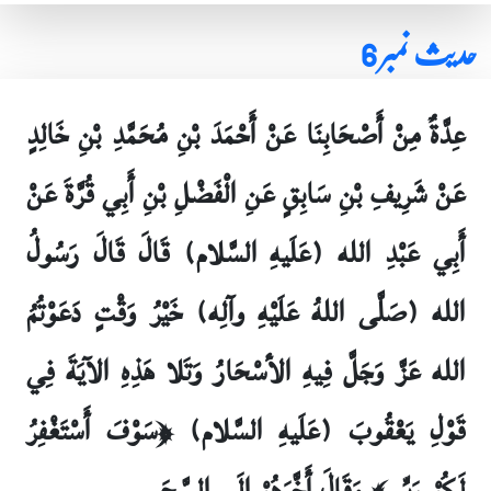
حدیث نمبر 6
عِدَّةٌ مِنْ أَصْحَابِنَا عَنْ أَحْمَدَ بْنِ مُحَمَّدِ بْنِ خَالِدٍ
عَنْ شَرِيفِ بْنِ سَابِقٍ عَنِ الْفَضْلِ بْنِ أَبِي قُرَّةَ عَنْ
أَبِي عَبْدِ الله (عَلَيهِ السَّلام) قَالَ قَالَ رَسُولُ
الله (صَلَّى اللهُ عَلَيْهِ وآلِه) خَيْرُ وَقْتٍ دَعَوْتُمُ
الله عَزَّ وَجَلَّ فِيهِ الأسْحَارُ وَتَلا هَذِهِ الآيَةَ فِي
قَوْلِ يَعْقُوبَ (عَلَيهِ السَّلام) ﴿سَوْفَ أَسْتَغْفِرُ
لَكُمْ رَبِّي﴾ وَقَالَ أَخَّرَهُمْ إِلَى السَّحَرِ۔