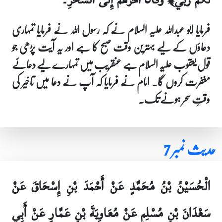
فرمایا ابو عبداللہ علیہ السلام نے کہ رسول اللہ نے فرمایا تمہاری
دعاؤں کے لیے بہترین وقت صبح کا ہے اور یہ آیت پڑھی جو
قول یعقوب علیہ السلام ہے عنقریب میں تمہارے لیے دعائے
مغفرت کروں گا۔ امام نے فرمایا کہ آپ نے دعا میں تاخیر کی
وقتِ سحر ہونے تک۔
حدیث نمبر 7
الْحُسَيْنُ بْنُ مُحَمَّدٍ عَنْ أَحْمَدَ بْنِ إِسْحَاقَ عَنْ
سَعْدَانَ بْنِ مُسْلِمٍ عَنْ مُعَاوِيَةَ بْنِ عَمَّارٍ عَنْ أَبِي