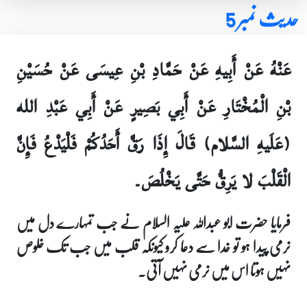
حدیث نمبر 5
عَنْهُ عَنْ أَبِيهِ عَنْ حَمَّادِ بْنِ عِيسَى عَنْ حُسَيْنِ
بْنِ الْمُخْتَارِ عَنْ أَبِي بَصِيرٍ عَنْ أَبِي عَبْدِ الله
(عَلَيهِ السَّلام) قَالَ إِذَا رَقَّ أَحَدُكُمْ فَلْيَدْعُ فَإِنَّ
الْقَلْبَ لا يَرِقُّ حَتَّى يَخْلُصَ۔
فرمایا حضرت ابو عبداللہ علیہ السلام نے جب تمہارے دل میں
نرمی پیدا ہو تو خدا سے دعا کرو کیونکہ قلب میں جب تک خلوص
نہیں ہوتا اس میں نرمی نہیں آتی۔