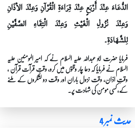
الدُّعَاءَ عِنْدَ أَرْبَعٍ عِنْدَ قِرَاءَةِ الْقُرْآنِ وَعِنْدَ الأذَانِ
وَعِنْدَ نُزُولِ الْغَيْثِ وَعِنْدَ الْتِقَاءِ الصَّفَّيْنِ
لِلشَّهَادَةِ۔
فرمایا حضرت ابو عبداللہ علیہ السلام نے کہ امیر المومنین علیہ
السلام نے فرمایا کہ دعا چار وقتوں میں کرو، وقتِ قرآت قرآن ،
وقتِ اذان، وقت نزول باران اور وقت دو لشکروں کے ملنے
کے، کسی مومن کی شہادت پر۔
حدیث نمبر 4