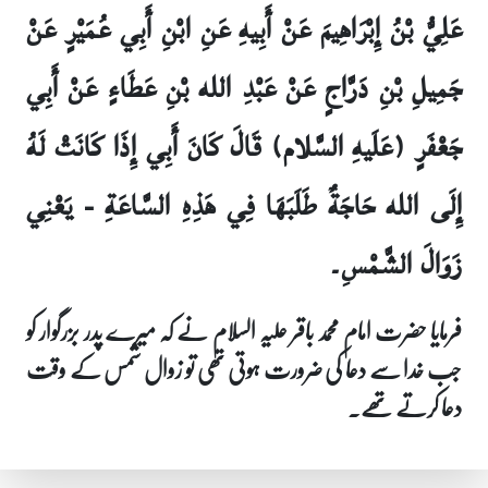
عَلِيُّ بْنُ إِبْرَاهِيمَ عَنْ أَبِيهِ عَنِ ابْنِ أَبِي عُمَيْرٍ عَنْ
جَمِيلِ بْنِ دَرَّاجٍ عَنْ عَبْدِ الله بْنِ عَطَاءٍ عَنْ أَبِي
جَعْفَرٍ (عَلَيهِ السَّلام) قَالَ كَانَ أَبِي إِذَا كَانَتْ لَهُ
إِلَى الله حَاجَةٌ طَلَبَهَا فِي هَذِهِ السَّاعَةِ - يَعْنِي
زَوَالَ الشَّمْسِ۔
فرمایا حضرت امام محمد باقر علیہ السلام نے کہ میرے پدر بزرگوار کو
جب خدا سے دعا کی ضرورت ہوتی تھی تو زوال شمس کے وقت
دعا کرتے تھے۔