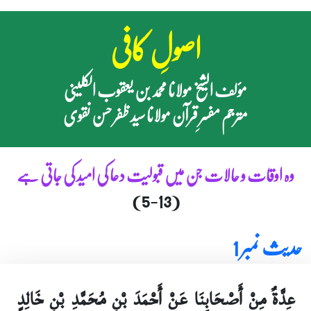
اصولِ کافی
مؤلف الشیخ مولانا محمد بن یعقوب الکلینی
مترجم مفسرِ قرآن مولانا سید ظفر حسن نقوی
وہ اوقات و حالات جن میں قبولیت دعا کی امید کی جاتی ہے
(5-13)
حدیث نمبر 1
عِدَّةٌ مِنْ أَصْحَابِنَا عَنْ أَحْمَدَ بْنِ مُحَمَّدِ بْنِ خَالِدٍ