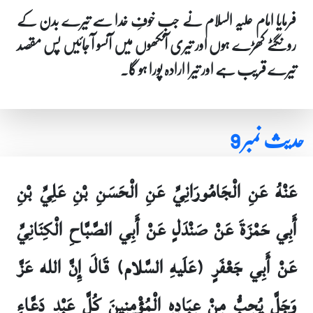
فرمایا امام علیہ السلام نے جب خوفِ خدا سے تیرے بدن کے
رونگٹے کھڑے ہوں اور تیری آنکھوں میں آنسو آ جائیں پس مقصد
تیرے قریب ہے اور تیرا ارادہ پورا ہو گا۔
حدیث نمبر 9
عَنْهُ عَنِ الْجَامُورَانِيِّ عَنِ الْحَسَنِ بْنِ عَلِيِّ بْنِ
أَبِي حَمْزَةَ عَنْ صَنْدَلٍ عَنْ أَبِي الصَّبَّاحِ الْكِنَانِيِّ
عَنْ أَبِي جَعْفَرٍ (عَلَيهِ السَّلام) قَالَ إِنَّ الله عَزَّ
وَجَلَّ يُحِبُّ مِنْ عِبَادِهِ الْمُؤْمِنِينَ كُلَّ عَبْدٍ دَعَّاءٍ