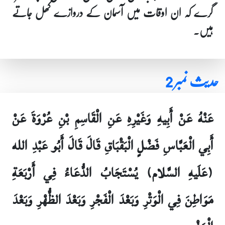
گرے کہ ان اوقات میں آسمان کے دروازے کھل جاتے
ہیں۔
حدیث نمبر 2
عَنْهُ عَنْ أَبِيهِ وَغَيْرِهِ عَنِ الْقَاسِمِ بْنِ عُرْوَةَ عَنْ
أَبِي الْعَبَّاسِ فَضْلٍ الْبَقْبَاقِ قَالَ قَالَ أَبُو عَبْدِ الله
(عَلَيهِ السَّلام) يُسْتَجَابُ الدُّعَاءُ فِي أَرْبَعَةِ
مَوَاطِنَ فِي الْوَتْرِ وَبَعْدَ الْفَجْرِ وَبَعْدَ الظُّهْرِ وَبَعْدَ