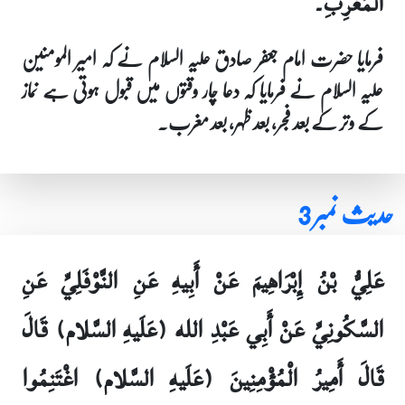
الْمَغْرِبِ۔
فرمایا حضرت امام جعفر صادق علیہ السلام نے کہ امیر المومنین
علیہ السلام نے فرمایا کہ دعا چار وقتوں میں قبول ہوتی ہے نماز
کے وتر کے بعد فجر، بعد ظہر، بعد مغرب۔
حدیث نمبر 3
عَلِيُّ بْنُ إِبْرَاهِيمَ عَنْ أَبِيهِ عَنِ النَّوْفَلِيِّ عَنِ
السَّكُونِيِّ عَنْ أَبِي عَبْدِ الله (عَلَيهِ السَّلام) قَالَ
قَالَ أَمِيرُ الْمُؤْمِنِينَ (عَلَيهِ السَّلام) اغْتَنِمُوا