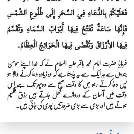
فَعَلَيْكُمْ بِالدُّعَاءِ فِي السَّحَرِ إِلَى طُلُوعِ الشَّمْسِ
فَإِنَّهَا سَاعَةٌ تُفَتَّحُ فِيهَا أَبْوَابُ السَّمَاءِ وَتُقَسَّمُ
فِيهَا الأرْزَاقُ وَتُقْضَى فِيهَا الْحَوَائِجُ الْعِظَامُ۔
فرمایا حضرت امام محمد باقر علیہ السلام نے کہ خدا اپنے مومن
بندوں سےہر ایک سے یہ چاہتا ہے کہ وہ زیادہ دعا کرنے والا ہو
پس دعا کرتے رہو جس کا وقت صبح سے دوپہر تک ہے اس
وقت میں آسمان کے دروازے کھل جاتے ہیں رزق تقسیم
ہوتے ہیں اور بڑی سے بڑی ضرورتیں پوری کی جاتی ہیں۔