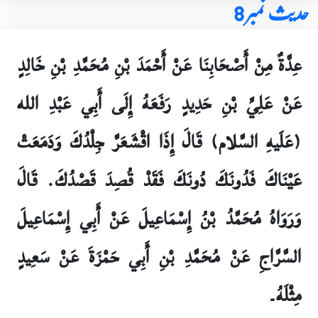
حدیث نمبر 8
عِدَّةٌ مِنْ أَصْحَابِنَا عَنْ أَحْمَدَ بْنِ مُحَمَّدِ بْنِ خَالِدٍ
عَنْ عَلِيِّ بْنِ حَدِيدٍ رَفَعَهُ إِلَى أَبِي عَبْدِ الله
(عَلَيهِ السَّلام) قَالَ إِذَا اقْشَعَرَّ جِلْدُكَ وَدَمَعَتْ
عَيْنَاكَ فَدُونَكَ دُونَكَ فَقَدْ قُصِدَ قَصْدُكَ‏. قَالَ
وَرَوَاهُ مُحَمَّدُ بْنُ إِسْمَاعِيلَ عَنْ أَبِي إِسْمَاعِيلَ
السَّرَّاجِ عَنْ مُحَمَّدِ بْنِ أَبِي حَمْزَةَ عَنْ سَعِيدٍ
مِثْلَهُ۔