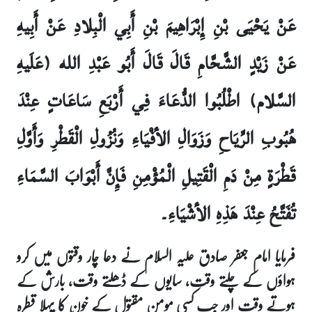
عَنْ يَحْيَى بْنِ إِبْرَاهِيمَ بْنِ أَبِي الْبِلادِ عَنْ أَبِيهِ
عَنْ زَيْدٍ الشَّحَّامِ قَالَ قَالَ أَبُو عَبْدِ الله (عَلَيهِ
السَّلام) اطْلُبُوا الدُّعَاءَ فِي أَرْبَعِ سَاعَاتٍ عِنْدَ
هُبُوبِ الرِّيَاحِ وَزَوَالِ الأفْيَاءِ وَنُزُولِ الْقَطْرِ وَأَوَّلِ
قَطْرَةٍ مِنْ دَمِ الْقَتِيلِ الْمُؤْمِنِ فَإِنَّ أَبْوَابَ السَّمَاءِ
تُفَتَّحُ عِنْدَ هَذِهِ الأشْيَاءِ۔
فرمایا امام جعفر صادق علیہ السلام نے دعا چار وقتوں میں کرو
ہواؤں کے چلتے وقت، سایوں کے ڈھلتے وقت، بارش کے
ہوتے وقت اور جب کسی مومن مقتول کے خون کا پہلا قطرہ