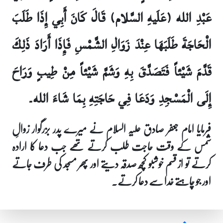
عَبْدِ الله (عَلَيهِ السَّلام) قَالَ كَانَ أَبِي إِذَا طَلَبَ
الْحَاجَةَ طَلَبَهَا عِنْدَ زَوَالِ الشَّمْسِ فَإِذَا أَرَادَ ذَلِكَ
قَدَّمَ شَيْئاً فَتَصَدَّقَ بِهِ وَشَمَّ شَيْئاً مِنْ طِيبٍ وَرَاحَ
إِلَى الْمَسْجِدِ وَدَعَا فِي حَاجَتِهِ بِمَا شَاءَ الله۔
فرمایا امام جعفر صادق علیہ السلام نے میرے پدر بزرگوار زوالِ
شمس کے وقت حاجت طلب کرتے تھے جب دعا کا ارادہ
کرتے تو از قسم خوشبو کچھ صدقہ دیتے اور پھر مسجد کی طرف جاتے
اور جو چاہتے خدا سے دعا کرتے۔