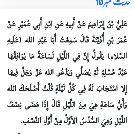
حدیث نمبر 10
عَلِيُّ بْنُ إِبْرَاهِيمَ عَنْ أَبِيهِ عَنِ ابْنِ أَبِي عُمَيْرٍ عَنْ
عُمَرَ بْنِ أُذَيْنَةَ قَالَ سَمِعْتُ أَبَا عَبْدِ الله (عَلَيهِ
السَّلام) يَقُولُ إِنَّ فِي اللَّيْلِ لَسَاعَةً مَا يُوَافِقُهَا
عَبْدٌ مُسْلِمٌ ثُمَّ يُصَلِّي وَيَدْعُو الله عَزَّ وَجَلَّ فِيهَا
إِلا اسْتَجَابَ لَهُ فِي كُلِّ لَيْلَةٍ قُلْتُ أَصْلَحَكَ الله
وَأَيُّ سَاعَةِ هِيَ مِنَ اللَّيْلِ قَالَ إِذَا مَضَى نِصْفُ
اللَّيْلِ وَهِيَ السُّدُسُ الأوَّلُ مِنْ أَوَّلِ النِّصْفِ۔