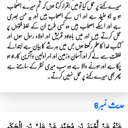
میرے کہنے پر عمل کیا تو میں اقرار کرتا ہوں کہ تم میرے اصحاب
ہو یہ ابو حنیفہ ہے اور اس کے اصحاب ہیں اور یہ حسن بصری
ہے اور اسکے اصحاب ہیں وہ کسی طرح ان کے غلط فتووں پر
عمل کرتے ہیں اور میں باوجود قریش اور اولاد رسول ہوں اور
کتاب خدا کا علم رکھتا ہوں جس میں ہر شے کا بیان ہے ابتدائے
خلقت سے لے کر اور آسمان و زمین اور امر اولین و آخرین کار جو ہو
چکا ہے اور ہونے والا ہے وہ سب میری نظر کے سامنے ہے
پھر بھی میرے کہنے پر عمل نہیں کرتے۔
حدیث نمبر 6
عَنْهُ عَنْ أَحْمَدَ بْنِ مُحَمَّدٍ عَنْ عَلِيِّ بْنِ الْحَكَمِ