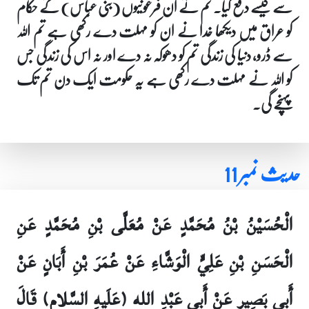
سے کیسے دفع کیا۔ تم نے ان فرعونیوں (بنی عباس) کے حکام
کو عراق میں دیکھا خدا نے ان کو مہلت دے رکھی ہے تم اللہ
سے ڈرو، دنیا کی زندگی تم کو دھوکہ نہ دے اور نہ اس کی زندگی جس
کو اللہ نے مہلت دے رکھی ہے یہ حکومت ایک دن تم تک
پہنچے گی۔
حدیث نمبر 11
الْحُسَيْنُ بْنُ مُحَمَّدٍ عَنْ مُعَلَّى بْنِ مُحَمَّدٍ عَنِ
الْحَسَنِ بْنِ عَلِيٍّ الْوَشَّاءِ عَنْ عُمَرَ بْنِ أَبَانٍ عَنْ
أَبِي بَصِيرٍ عَنْ أَبِي عَبْدِ الله (عَلَيهِ السَّلام) قَالَ