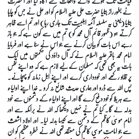
قیامت تک ہونے والے واقعات سے آگاہ کیا اور آنحضرت
نے بطور راز بتایا حضرت علی علیہ السلام کو اور علی نے جس کو چاہا
بتایا (یعنی یہ سلسلہ آئمہ اہلبیت تک جاری رہا) اور تم اسے ظاہر
کرتے ہو (ظہور قائم آل محمد کو) تم میں سے کون ہے کہ جو باز
رہے اس بات کو بیان کرنے سے جو اس نے سنا ہے اور فرمایا
امام محمد باقر علیہ السلام نے کہ آل داؤد کی حکمتوں میں ایک
بات یہ بھی تھی کہ مسلمان کے لیے لازم ہے کہ وہ اپنے نفس
پر قابو رکھے اور خودداری کرے اور اپنے اہل زمانہ کو پہچانے۔
پس اللہ سے ڈرو اور ہماری حدیث شائع نہ کرو ۔ خدا اپنے اولیاء
سے ہر بلا کو خود دفع کرے گا اور اپنے اولیاء کے دشمنوں سے خود
بدلہ لے گا۔ کیا تم نے نہیں دیکھا کہ اللہ نے برامکہ سے اور
امام موسیٰ کاظم کے دشمن سے کیسا بدلہ لیا۔ اور اولاد اشعث
سے جو امامت موسی کاظم کی معتقد تھی اللہ نے خطرہ عظیم کو ان