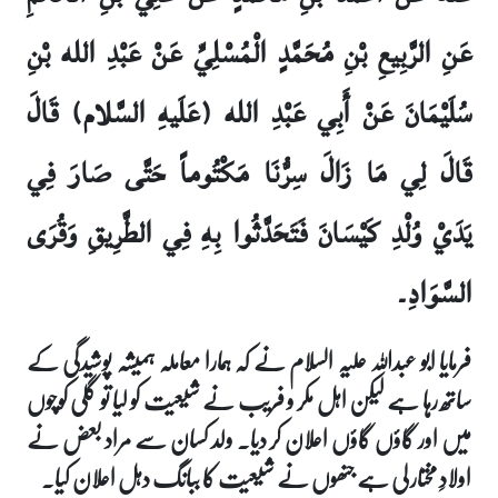
عَنِ الرَّبِيعِ بْنِ مُحَمَّدٍ الْمُسْلِيِّ عَنْ عَبْدِ الله بْنِ
سُلَيْمَانَ عَنْ أَبِي عَبْدِ الله (عَلَيهِ السَّلام) قَالَ
قَالَ لِي مَا زَالَ سِرُّنَا مَكْتُوماً حَتَّى صَارَ فِي
يَدَيْ وُلْدِ كَيْسَانَ فَتَحَدَّثُوا بِهِ فِي الطَّرِيقِ وَقُرَى
السَّوَادِ۔
فرمایا ابو عبداللہ علیہ السلام نے کہ ہمارا معاملہ ہمیشہ پوشیدگی کے
ساتھ رہا ہے لیکن اہل مکر و فریب نے شیعیت کو لیا تو گلی کوچوں
میں اور گاؤں گاؤں اعلان کر دیا۔ ولد کسان سے مراد بعض نے
اولادِ مختار لی ہے جنھوں نے شیعیت کا ببانگ دہل اعلان کیا۔