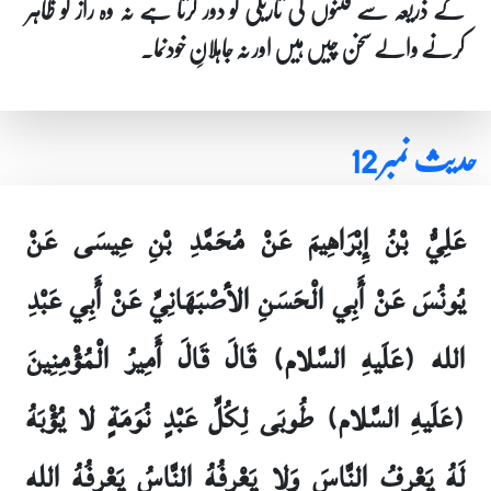
کے ذریعہ سے فتنوں کی تاریکی کو دور کرتا ہے نہ وہ راز کو ظاہر
کرنے والے سخن چیں ہیں اور نہ جاہلانِ خودنما۔
حدیث نمبر 12
عَلِيُّ بْنُ إِبْرَاهِيمَ عَنْ مُحَمَّدِ بْنِ عِيسَى عَنْ
يُونُسَ عَنْ أَبِي الْحَسَنِ الأصْبَهَانِيِّ عَنْ أَبِي عَبْدِ
الله (عَلَيهِ السَّلام) قَالَ قَالَ أَمِيرُ الْمُؤْمِنِينَ
(عَلَيهِ السَّلام) طُوبَى لِكُلِّ عَبْدٍ نُوَمَةٍ لا يُؤْبَهُ
لَهُ يَعْرِفُ النَّاسَ وَلا يَعْرِفُهُ النَّاسُ يَعْرِفُهُ الله