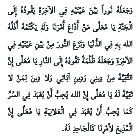
وَجَعَلَهُ نُوراً بَيْنَ عَيْنَيْهِ فِي الآخِرَةِ يَقُودُهُ إِلَى
الْجَنَّةِ يَا مُعَلَّى مَنْ أَذَاعَ أَمْرَنَا وَلَمْ يَكْتُمْهُ أَذَلَّهُ
الله بِهِ فِي الدُّنْيَا وَنَزَعَ النُّورَ مِنْ بَيْنِ عَيْنَيْهِ فِي
الآخِرَةِ وَجَعَلَهُ ظُلْمَةً تَقُودُهُ إِلَى النَّارِ يَا مُعَلَّى إِنَّ
التَّقِيَّةَ مِنْ دِينِي وَدِينِ آبَائِي وَلا دِينَ لِمَنْ لا
تَقِيَّةَ لَهُ يَا مُعَلَّى إِنَّ الله يُحِبُّ أَنْ يُعْبَدَ فِي السِّرِّ
كَمَا يُحِبُّ أَنْ يُعْبَدَ فِي الْعَلانِيَةِ يَا مُعَلَّى إِنَّ
الْمُذِيعَ لأمْرِنَا كَالْجَاحِدِ لَهُ۔