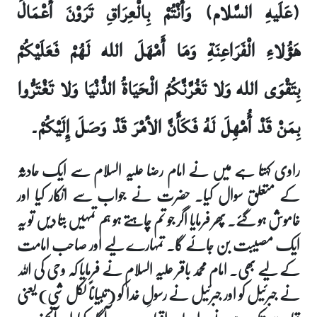
(عَلَيهِ السَّلام) وَأَنْتُمْ بِالْعِرَاقِ تَرَوْنَ أَعْمَالَ
هَؤُلاءِ الْفَرَاعِنَةِ وَمَا أَمْهَلَ الله لَهُمْ فَعَلَيْكُمْ
بِتَقْوَى الله وَلا تَغُرَّنَّكُمُ الْحَيَاةُ الدُّنْيَا وَلا تَغْتَرُّوا
بِمَنْ قَدْ أُمْهِلَ لَهُ فَكَأَنَّ الأمْرَ قَدْ وَصَلَ إِلَيْكُمْ۔
راوی کہتا ہے میں نے امام رضا علیہ السلام سے ایک حادثہ
کے متعلق سوال کیا۔ حضرت نے جواب سے انکار کیا اور
خاموش ہو گئے۔ پھر فرمایا اگر جو تم چاہتے ہو ہم تمہیں بتا دیں تو یہ
ایک مصیبت بن جائے گا۔ تمہارے لیے اور صاحب امامت
کے لیے بھی۔ امام محمد باقر علیہ السلام نے فرمایا کہ وحی کی اللہ
نے جبرئیل کو اور جبرئیل نے رسولِ خدا کو (تبیاناً لکل شی) یعنی