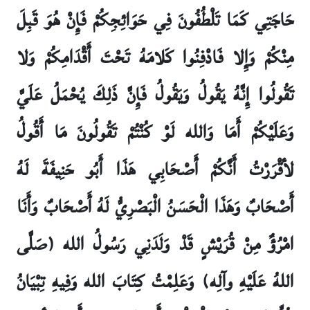
حَاجَتِي كَمَا تَلْطُفُونَ فِي حَوَائِجِكُمْ فَإِنْ هُوَ قَبِلَ
مِنْكُمْ وَإِلا فَادْفِنُوا كَلامَهُ تَحْتَ أَقْدَامِكُمْ وَلا
تَقُولُوا إِنَّهُ يَقُولُ وَيَقُولُ فَإِنَّ ذَلِكَ يُحْمَلُ عَلَيَّ
وَعَلَيْكُمْ أَمَا وَالله لَوْ كُنْتُمْ تَقُولُونَ مَا أَقُولُ
لأقْرَرْتُ أَنَّكُمْ أَصْحَابِي هَذَا أَبُو حَنِيفَةَ لَهُ
أَصْحَابٌ وَهَذَا الْحَسَنُ الْبَصْرِيُّ لَهُ أَصْحَابٌ وَأَنَا
امْرُؤٌ مِنْ قُرَيْشٍ قَدْ وَلَدَنِي رَسُولُ الله (صَلَّى
اللهُ عَلَيْهِ وآلِه) وَعَلِمْتُ كِتَابَ الله وَفِيهِ تِبْيَانُ