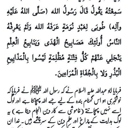
سَمِعْتُهُ يَقُولُ قَالَ رَسُولُ الله (صَلَّى اللهُ عَلَيْهِ
وآلِه) طُوبَى لِعَبْدٍ نُوَمَةٍ عَرَفَهُ الله وَلَمْ يَعْرِفْهُ
النَّاسُ أُولَئِكَ مَصَابِيحُ الْهُدَى وَيَنَابِيعُ الْعِلْمِ
يَنْجَلِي عَنْهُمْ كُلُّ فِتْنَةٍ مُظْلِمَةٍ لَيْسُوا بِالْمَذَايِيعِ
الْبُذُرِ وَلا بِالْجُفَاةِ الْمُرَاءِينَ۔
فرمایا ابو عبداللہ علیہ السلام نے کہ رسول اللہ ﷺ نے فرمایا کہ
خوشخبری ہو اس گمنام بندہ کے لیے جسے اللہ پہچانتا ہے اور لوگ
اسے نہیں پہچانتے (خاموشی سے کار دین انجام دیتا ہے) یہ
لوگ ہدایت کے چراغ اور علم دین کے سرچشمے ہیں۔ خدا ان