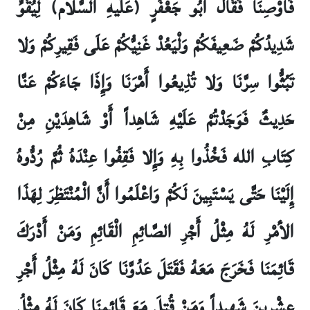
فَأَوْصِنَا فَقَالَ أَبُو جَعْفَرٍ (عَلَيهِ السَّلام) لِيُقَوِّ
شَدِيدُكُمْ ضَعِيفَكُمْ وَلْيَعُدْ غَنِيُّكُمْ عَلَى فَقِيرِكُمْ وَلا
تَبُثُّوا سِرَّنَا وَلا تُذِيعُوا أَمْرَنَا وَإِذَا جَاءَكُمْ عَنَّا
حَدِيثٌ فَوَجَدْتُمْ عَلَيْهِ شَاهِداً أَوْ شَاهِدَيْنِ مِنْ
كِتَابِ الله فَخُذُوا بِهِ وَإِلا فَقِفُوا عِنْدَهُ ثُمَّ رُدُّوهُ
إِلَيْنَا حَتَّى يَسْتَبِينَ لَكُمْ وَاعْلَمُوا أَنَّ الْمُنْتَظِرَ لِهَذَا
الأمْرِ لَهُ مِثْلُ أَجْرِ الصَّائِمِ الْقَائِمِ وَمَنْ أَدْرَكَ
قَائِمَنَا فَخَرَجَ مَعَهُ فَقَتَلَ عَدُوَّنَا كَانَ لَهُ مِثْلُ أَجْرِ
عِشْرِينَ شَهِيداً وَمَنْ قُتِلَ مَعَ قَائِمِنَا كَانَ لَهُ مِثْلُ