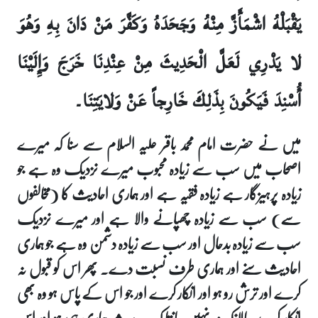
يَقْبَلْهُ اشْمَأَزَّ مِنْهُ وَجَحَدَهُ وَكَفَّرَ مَنْ دَانَ بِهِ وَهُوَ
لا يَدْرِي لَعَلَّ الْحَدِيثَ مِنْ عِنْدِنَا خَرَجَ وَإِلَيْنَا
أُسْنِدَ فَيَكُونَ بِذَلِكَ خَارِجاً عَنْ وَلايَتِنَا۔
میں نے حضرت امام محمد باقر علیہ السلام سے سنا کہ میرے
اصحاب میں سب سے زیادہ محبوب میرے نزدیک وہ ہے جو
زیادہ پرہیزگار ہے زیادہ فقیہ ہے اور ہماری احادیث کا (مخالفوں
سے) سب سے زیادہ چھپانے والا ہے اور میرے نزدیک
سب سے زیادہ بدحال اور سب سے زیادہ دشمن وہ ہے جو ہماری
احادیث سنے اور ہماری طرف نسبت دے۔ پھر اس کو قبول نہ
کرے اور ترش رو ہو اور انکار کرے اور جو اس کے پاس ہو وہ بھی
انکار کرے حالانکہ وہ نہیں جانتا کہ یہ حدیث ہماری ہی ہو اور اس