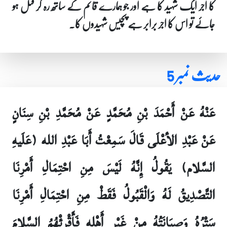
کا اجر ایک شہید کا ہے اور جو ہمارے قائم کے ساتھ رہ کر قتل ہو
جائے تو اس کا اجر برابر ہے پچیس شہیدوں کا۔
حدیث نمبر 5
عَنْهُ عَنْ أَحْمَدَ بْنِ مُحَمَّدٍ عَنْ مُحَمَّدِ بْنِ سِنَانٍ
عَنْ عَبْدِ الأعْلَى قَالَ سَمِعْتُ أَبَا عَبْدِ الله (عَلَيهِ
السَّلام) يَقُولُ إِنَّهُ لَيْسَ مِنِ احْتِمَالِ أَمْرِنَا
التَّصْدِيقُ لَهُ وَالْقَبُولُ فَقَطْ مِنِ احْتِمَالِ أَمْرِنَا
سَتْرُهُ وَصِيَانَتُهُ مِنْ غَيْرِ أَهْلِهِ فَأَقْرِئْهُمُ السَّلامَ