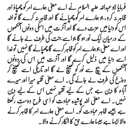
فرمایا ابو عبداللہ علیہ السلام نے اے معلیٰ ہمارے امر کو چھپاؤ اور
ظاہر نہ کرو ، جو ہمارے امر کو چھپائے گا اور ظاہر نہ کرے گا تو اللہ
اس کو دنیا میں عزت دے گا اور آخرت میں اسکی دونوں آنکھوں
کے درمیان ایک نور ہو گا جو اسے جنت کی طرف لے جائے گا
اور اے معلیٰ جو ہمارے امر کو ظاہر کرے گا چھپائے گا نہیں تو خدا
اسے دنیا میں ذلیل کرے گا اور آخرت میں اس کی دونوں
آنکھوں کے بیچ سے نور کو کھینچ لے گا اور تاریکی اسے کھینچ کر
دوزخ کی طرف لے جائے گی۔ اے معلیٰ تقیہ میرا اور میرے
آباء کا دین ہے جس کے لیے تقیہ نہیں اس کے لیے دین
نہیں۔ اے معلیٰ اللہ پوشیدہ عبادت کو اسی طرح دوست رکھتا
ہے جیسے ظاہر عبادت کو۔ اے معلیٰ ہمارے امر کا ظاہر کرنے
والا ایسا ہے جیسا ہمارے حق کا انکار کرنے والا۔