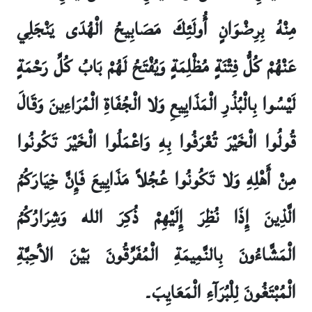
مِنْهُ بِرِضْوَانٍ أُولَئِكَ مَصَابِيحُ الْهُدَى يَنْجَلِي
عَنْهُمْ كُلُّ فِتْنَةٍ مُظْلِمَةٍ وَيُفْتَحُ لَهُمْ بَابُ كُلِّ رَحْمَةٍ
لَيْسُوا بِالْبُذُرِ الْمَذَايِيعِ وَلا الْجُفَاةِ الْمُرَاءِينَ وَقَالَ
قُولُوا الْخَيْرَ تُعْرَفُوا بِهِ وَاعْمَلُوا الْخَيْرَ تَكُونُوا
مِنْ أَهْلِهِ وَلا تَكُونُوا عُجُلاً مَذَايِيعَ فَإِنَّ خِيَارَكُمُ
الَّذِينَ إِذَا نُظِرَ إِلَيْهِمْ ذُكِرَ الله وَشِرَارُكُمُ
الْمَشَّاءُونَ بِالنَّمِيمَةِ الْمُفَرِّقُونَ بَيْنَ الأحِبَّةِ
الْمُبْتَغُونَ لِلْبُرَآءِ الْمَعَايِبَ۔