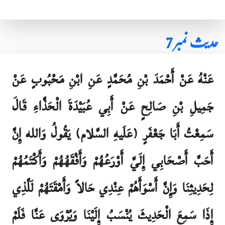
حدیث نمبر 7
عَنْهُ عَنْ أَحْمَدَ بْنِ مُحَمَّدٍ عَنِ ابْنِ مَحْبُوبٍ عَنْ
جَمِيلِ بْنِ صَالِحٍ عَنْ أَبِي عُبَيْدَةَ الْحَذَّاءِ قَالَ
سَمِعْتُ أَبَا جَعْفَرٍ (عَلَيهِ السَّلام) يَقُولُ وَالله إِنَّ
أَحَبَّ أَصْحَابِي إِلَيَّ أَوْرَعُهُمْ وَأَفْقَهُهُمْ وَأَكْتَمُهُمْ
لِحَدِيثِنَا وَإِنَّ أَسْوَأَهُمْ عِنْدِي حَالاً وَأَمْقَتَهُمْ لَلَّذِي
إِذَا سَمِعَ الْحَدِيثَ يُنْسَبُ إِلَيْنَا وَيُرْوَى عَنَّا فَلَمْ