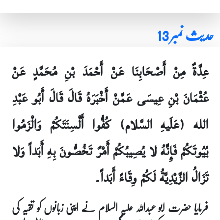
حدیث نمبر 13
عِدَّةٌ مِنْ أَصْحَابِنَا عَنْ أَحْمَدَ بْنِ مُحَمَّدٍ عَنْ
عُثْمَانَ بْنِ عِيسَى عَمَّنْ أَخْبَرَهُ قَالَ قَالَ أَبُو عَبْدِ
الله (عَلَيهِ السَّلام) كُفُّوا أَلْسِنَتَكُمْ وَالْزَمُوا
بُيُوتَكُمْ فَإِنَّهُ لا يُصِيبُكُمْ أَمْرٌ تَخُصُّونَ بِهِ أَبَداً وَلا
تَزَالُ الزَّيْدِيَّةُ لَكُمْ وِقَاءً أَبَداً۔
فرمایا حضرت ابو عبداللہ علیہ السلام نے اپنی زبانوں کو تقیہ کی