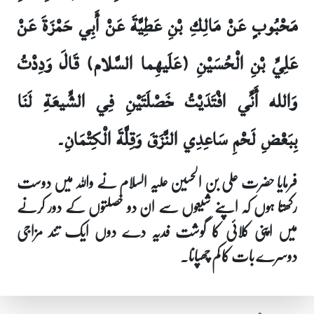
مَحْبُوبٍ عَنْ مَالِكِ بْنِ عَطِيَّةَ عَنْ أَبِي حَمْزَةَ عَنْ
عَلِيِّ بْنِ الْحُسَيْنِ (عَلَيهِما السَّلام) قَالَ وَدِدْتُ
وَالله أَنِّي افْتَدَيْتُ خَصْلَتَيْنِ فِي الشِّيعَةِ لَنَا
بِبَعْضِ لَحْمِ سَاعِدِي النَّزَقَ وَقِلَّةَ الْكِتْمَانِ۔
فرمایا حضرت علی بن الحسین علیہ السلام نے واللہ میں دوست
رکھتا ہوں کہ اپنے شیعوں سے ان دو خصلتوں کے دور کرنے
میں اپنی کلائی کا گوشت فدیہ دے دوں ایک تند مزاجی
دوسرے بات کا کم چھپانا۔