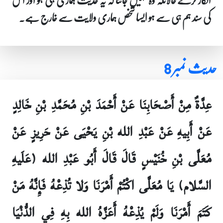
کی سند ہم ہی سے ہو ایسا شخص ہماری ولایت سے خارج ہے۔
حدیث نمبر 8
عِدَّةٌ مِنْ أَصْحَابِنَا عَنْ أَحْمَدَ بْنِ مُحَمَّدِ بْنِ خَالِدٍ
عَنْ أَبِيهِ عَنْ عَبْدِ الله بْنِ يَحْيَى عَنْ حَرِيزٍ عَنْ
مُعَلَّى بْنِ خُنَيْسٍ قَالَ قَالَ أَبُو عَبْدِ الله (عَلَيهِ
السَّلام) يَا مُعَلَّى اكْتُمْ أَمْرَنَا وَلا تُذِعْهُ فَإِنَّهُ مَنْ
كَتَمَ أَمْرَنَا وَلَمْ يُذِعْهُ أَعَزَّهُ الله بِهِ فِي الدُّنْيَا