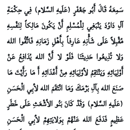
سَمِعَهُ قَالَ أَبُو جَعْفَرٍ (عَلَيهِ السَّلام) فِي حِكْمَةِ
آلِ دَاوُدَ يَنْبَغِي لِلْمُسْلِمِ أَنْ يَكُونَ مَالِكاً لِنَفْسِهِ
مُقْبِلاً عَلَى شَأْنِهِ عَارِفاً بِأَهْلِ زَمَانِهِ فَاتَّقُوا الله
وَلا تُذِيعُوا حَدِيثَنَا فَلَوْ لا أَنَّ الله يُدَافِعُ عَنْ
أَوْلِيَائِهِ وَيَنْتَقِمُ لأوْلِيَائِهِ مِنْ أَعْدَائِهِ أَ مَا رَأَيْتَ مَا
صَنَعَ الله بِ‏آلِ بَرْمَكَ وَمَا انْتَقَمَ الله لأبِي الْحَسَنِ
(عَلَيهِ السَّلام) وَقَدْ كَانَ بَنُو الأشْعَثِ عَلَى خَطَرٍ
عَظِيمٍ فَدَفَعَ الله عَنْهُمْ بِوَلايَتِهِمْ لأبِي الْحَسَنِ