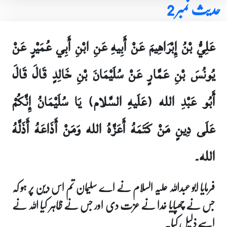
حدیث نمبر 2
عَلِيُّ بْنُ إِبْرَاهِيمَ عَنْ أَبِيهِ عَنِ ابْنِ أَبِي عُمَيْرٍ عَنْ
يُونُسَ بْنِ عَمَّارٍ عَنْ سُلَيْمَانَ بْنِ خَالِدٍ قَالَ قَالَ
أَبُو عَبْدِ الله (عَلَيهِ السَّلام) يَا سُلَيْمَانُ إِنَّكُمْ
عَلَى دِينٍ مَنْ كَتَمَهُ أَعَزَّهُ الله وَمَنْ أَذَاعَهُ أَذَلَّهُ
الله۔
فرمایا ابو عبداللہ علیہ السلام نے اے سلیمان تم اس دین پر ہو کہ
جس نے چھپایا خدا نے عزت دی اور جس نے ظاہر کیا اللہ نے
اسے ذلیل کیا۔