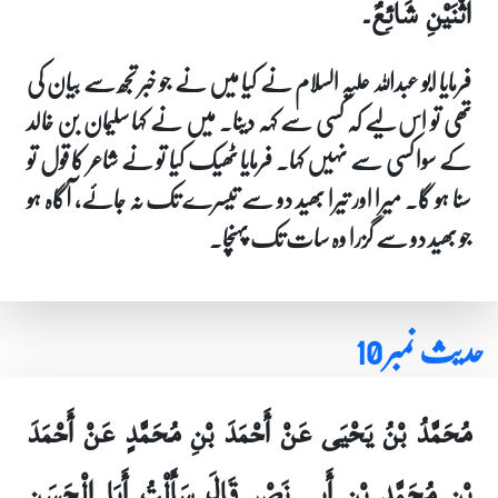
اثْنَيْنِ شَائِعٌ‏۔
فرمایا ابو عبداللہ علیہ السلام نے کیا میں نے جو خبر تجھ سے بیان کی
تھی تو اس لیے کہ کسی سے کہہ دینا۔ میں نے کہا سلیمان بن خالد
کے سوا کسی سے نہیں کہا۔ فرمایا ٹھیک کیا تو نے شاعر کا قول تو
سنا ہو گا۔ میرا اور تیرا بھید دو سے تیسرے تک نہ جائے، آگاہ ہو
جو بھید دو سے گزرا وہ سات تک پہنچا۔
حدیث نمبر 10
مُحَمَّدُ بْنُ يَحْيَى عَنْ أَحْمَدَ بْنِ مُحَمَّدٍ عَنْ أَحْمَدَ
بْنِ مُحَمَّدِ بْنِ أَبِي نَصْرٍ قَالَ سَأَلْتُ أَبَا الْحَسَنِ