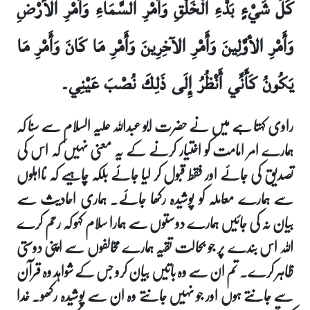
كُلِّ شَيْ‏ءٍ بَدْءِ الْخَلْقِ وَأَمْرِ السَّمَاءِ وَأَمْرِ الأرْضِ
وَأَمْرِ الأوَّلِينَ وَأَمْرِ الآخِرِينَ وَأَمْرِ مَا كَانَ وَأَمْرِ مَا
يَكُونُ كَأَنِّي أَنْظُرُ إِلَى ذَلِكَ نُصْبَ عَيْنِي۔
راوی کہتا ہے میں نے حضرت ابو عبداللہ علیہ السلام سے سنا کہ
ہمارے امر امامت کو اختیار کرنے کے یہ معنی نہیں کہ اس کی
تصدیق کی جائے اور فقط قبول کر لیا جائے بلکہ چاہیے کہ نااہلوں
سے ہمارے معاملہ کو پوشیدہ رکھا جائے۔ ہماری احادیث سے
بیان نہ کی جائیں ہمارے دوستوں سے ہمارا سلام کہو کہ رحم کرے
اللہ اس بندے پر جو بحالت تقیہ ہمارے مخالفوں سے اپنی دوستی
ظاہر کرے۔ تم ان سے وہ باتیں بیان کرو جس کے شواہد وہ قرآن
سے جانتے ہوں اور جو نہیں جانتے وہ ان سے پوشیدہ رکھو۔ خدا