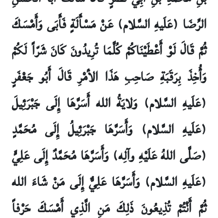
الرِّضَا (عَلَيهِ السَّلام) عَنْ مَسْأَلَةٍ فَأَبَى وَأَمْسَكَ
ثُمَّ قَالَ لَوْ أَعْطَيْنَاكُمْ كُلَّمَا تُرِيدُونَ كَانَ شَرّاً لَكُمْ
وَأُخِذَ بِرَقَبَةِ صَاحِبِ هَذَا الأمْرِ قَالَ أَبُو جَعْفَرٍ
(عَلَيهِ السَّلام) وَلايَةُ الله أَسَرَّهَا إِلَى جَبْرَئِيلَ
(عَلَيهِ السَّلام) وَأَسَرَّهَا جَبْرَئِيلُ إِلَى مُحَمَّدٍ
(صَلَّى اللهُ عَلَيْهِ وآلِه) وَأَسَرَّهَا مُحَمَّدٌ إِلَى عَلِيٍّ
(عَلَيهِ السَّلام) وَأَسَرَّهَا عَلِيٌّ إِلَى مَنْ شَاءَ الله
ثُمَّ أَنْتُمْ تُذِيعُونَ ذَلِكَ مَنِ الَّذِي أَمْسَكَ حَرْفاً