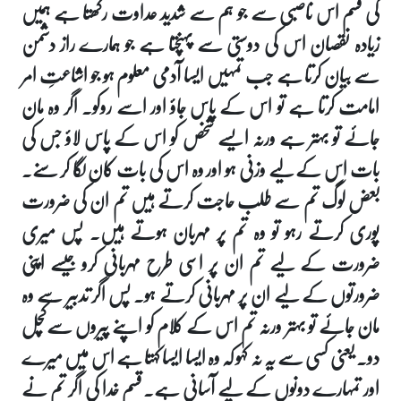
کی قسم اس ناصبی سے جو ہم سے شدید عداوت رکھتا ہے ہمیں
زیادہ نقصان اس کی دوستی سے پہنچتا ہے جو ہمارے راز دشمن
سے بیان کرتا ہے جب تمہیں ایسا آدمی معلوم ہو جو اشاعتِ امر
امامت کرتا ہے تو اس کے پاس جاؤ اور اسے روکو۔ اگر وہ مان
جائے تو بہتر ہے ورنہ ایسے شخص کو اس کے پاس لاؤ جس کی
بات اس کے لیے وزنی ہو اور وہ اس کی بات کان لگا کر سنے۔
بعض لوگ تم سے طلب حاجت کرتے ہیں تم ان کی ضرورت
پوری کرتے رہو تو وہ تم پر مہربان ہوتے ہیں۔ پس میری
ضرورت کے لیے تم ان پر اسی طرح مہربانی کرو جیسے اپنی
ضرورتوں کے لیے ان پر مہربانی کرتے ہو۔ پس اگر تدبیر سے وہ
مان جائے تو بہتر ورنہ تم اس کے کلام کو اپنے پیروں سےکچل
دو۔ یعنی کسی سے یہ نہ کہو کہ وہ ایسا ایسا کہتا ہے اس میں میرے
اور تمہارے دونوں کے لیے آسانی ہے۔ قسم خدا کی اگر تم نے