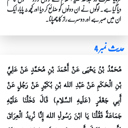
دیا گیا ہے۔ لوگوں نے ان دونوں کو ضائع کر دیا اور کچھ نہ پایا، ایک
ان میں صبر ہے اور دوسرے راز کا چھپانا۔
حدیث نمبر 4
مُحَمَّدُ بْنُ يَحْيَى عَنْ أَحْمَدَ بْنِ مُحَمَّدٍ عَنْ عَلِيِّ
بْنِ الْحَكَمِ عَنْ عَبْدِ الله بْنِ بُكَيْرٍ عَنْ رَجُلٍ عَنْ
أَبِي جَعْفَرٍ (عَلَيهِ السَّلام) قَالَ دَخَلْنَا عَلَيْهِ
جَمَاعَةً فَقُلْنَا يَا ابْنَ رَسُولِ الله إِنَّا نُرِيدُ الْعِرَاقَ