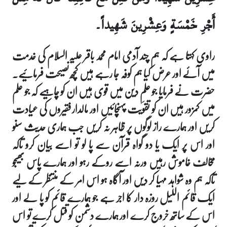
أَجْرِ خَمْسَةٍ وَعِشْرِينَ شَهِيداً۔
راوی کہتا ہے کہ ہم چند آدمی امام محمد باقر علیہ السلام کی خدمت
میں آئے اور عرض کیا ہم کوفہ جا رہے ہیں کچھ نصیحت فرمائیے۔
حضرت نے فرمایا جو علمِ دین میں قوی ہیں ان کو چاہیے کہ جو علم
میں کمزور ہیں ان کو تقویت پہنچائیں اور مالدار فقیروں کی عیادت
کریں اور ہمارے راز لوگوں پر ظاہر نہ کریں جب ہماری حدیث سنو
اور اس پر ایک یا دو گواہ قرآن سے پا لو تو اسے بیان کرو تاکہ
مخالف خاموش رہیں ورنہ اسے روکے رہو اور ہمارے پاس بھیجو
تاکہ ہم وہ شواہد مہیا کر دیں اور آگاہ ہو اس امر کے منتظر کے لیے
ایک قائم اللیل روزہ دار کا اجر ہے جو ہمارے قائم کو پا لے اور
اس کے ساتھ خروج کرے اور ہمارے دشمن کو قتل کرے تو اس