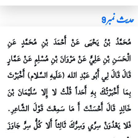
حدیث نمبر 9
مُحَمَّدُ بْنُ يَحْيَى عَنْ أَحْمَدَ بْنِ مُحَمَّدٍ عَنِ
الْحَسَنِ بْنِ عَلِيٍّ عَنْ مَرْوَانَ بْنِ مُسْلِمٍ عَنْ عَمَّارٍ
قَالَ قَالَ لِي أَبُو عَبْدِ الله (عَلَيهِ السَّلام) أَخْبَرْتَ
بِمَا أَخْبَرْتُكَ بِهِ أَحَداً قُلْتُ لا إِلا سُلَيْمَانَ بْنَ
خَالِدٍ قَالَ أَحْسَنْتَ أَ مَا سَمِعْتَ قَوْلَ الشَّاعِرِ.
فَلا يَعْدُوَنْ سِرِّي وَسِرُّكَ ثَالِثاً أَلا كُلُّ سِرٍّ جَاوَزَ