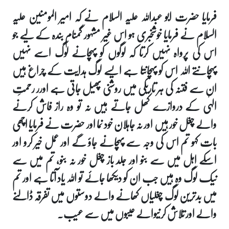
فرمایا حضرت ابو عبداللہ علیہ السلام نے کہ امیر المومنین علیہ
السلام نے فرمایا خوشخبری ہو اس غیر مشہور گمنام بندہ کے لیے جو
اس کی پرواہ نہیں کرتا کہ لوگوں کو پہچانے لوگ اسے نہیں
پہچانتے اللہ اس کو پہچانتا ہے ایسے لوگ ہدایت کے چراغ ہیں
ان سے فتنہ کی ہر تاریکی میں روشنی پھیل جاتی ہے اورر رحمتِ
الہٰی کے دروازے کھل جاتے ہیں نہ تو وہ راز فاش کرنے
والے چغل خور ہیں اور نہ جاہلان خود نما اور حضرت نے فرمایا اچھی
بات کہو تم اس کی وجہ سے پہچانے جاؤ گے اور عمل خیر کرو اور
اسکے اہل میں سے بنو اور جلد باز چغل خور نہ بنو، تم میں سے
نیک لوگ وہ ہیں جب ان کو دیکھا جائے تو اللہ یاد آتا ہے اور تم
میں بدترین لوگ چغلیاں کھانے والے دوستوں میں تفرقہ ڈالنے
والے اور تلاش کرنیوالے عیبوں میں سے عیب۔