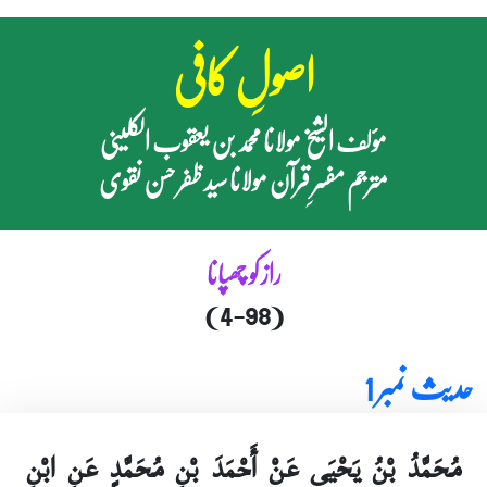
اصولِ کافی
مؤلف الشیخ مولانا محمد بن یعقوب الکلینی
مترجم مفسرِ قرآن مولانا سید ظفر حسن نقوی
راز کو چھپانا
(4-98)
حدیث نمبر 1
مُحَمَّدُ بْنُ يَحْيَى عَنْ أَحْمَدَ بْنِ مُحَمَّدٍ عَنِ ابْنِ