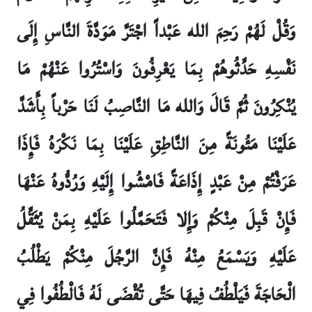
وَقُلْ لَهُمْ رَحِمَ الله عَبْداً اجْتَرَّ مَوَدَّةَ النَّاسِ إِلَى
نَفْسِهِ حَدِّثُوهُمْ بِمَا يَعْرِفُونَ وَاسْتُرُوا عَنْهُمْ مَا
يُنْكِرُونَ ثُمَّ قَالَ وَالله مَا النَّاصِبُ لَنَا حَرْباً بِأَشَدَّ
عَلَيْنَا مَئُونَةً مِنَ النَّاطِقِ عَلَيْنَا بِمَا نَكْرَهُ فَإِذَا
عَرَفْتُمْ مِنْ عَبْدٍ إِذَاعَةً فَامْشُوا إِلَيْهِ وَرُدُّوهُ عَنْهَا
فَإِنْ قَبِلَ مِنْكُمْ وَإِلا فَتَحَمَّلُوا عَلَيْهِ بِمَنْ يُثَقِّلُ
عَلَيْهِ وَيَسْمَعُ مِنْهُ فَإِنَّ الرَّجُلَ مِنْكُمْ يَطْلُبُ
الْحَاجَةَ فَيَلْطُفُ فِيهَا حَتَّى تُقْضَى لَهُ فَالْطُفُوا فِي