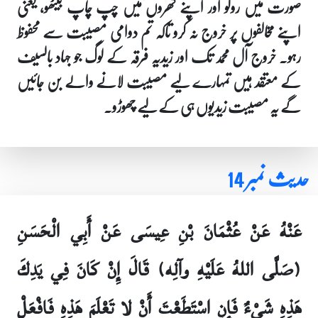
صورت میں روکو اور اپنے گھروں میں چپ چاپ بیٹھو، یعنی
اپنے مخالفوں پر خروج نہ کرو تاکہ تم دوامی مصیبت سے محفوظ
رہو۔ خروج آل محمد تک اور زیدیہ فرقہ کے لوگ جو جہاد بالسیف
کے معتقد ہیں تمہارے لیے مصیبت لانے والے بن جائیں
گے یہ مصیبت زیدیوں ہی کے لیے چھوڑو۔
حدیث نمبر 14
عَنْهُ عَنْ عُثْمَانَ بْنِ عِيسَى عَنْ أَبِي الْحَسَنِ
(صَلَّى اللهُ عَلَيْهِ وآلِه) قَالَ إِنْ كَانَ فِي يَدِكَ
هَذِهِ شَيْ‏ءٌ فَإِنِ اسْتَطَعْتَ أَنْ لا تَعْلَمَ هَذِهِ فَافْعَلْ