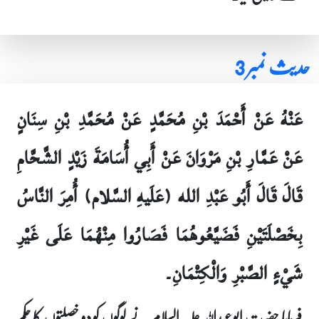
حدیث نمبر 3
عَنْهُ عَنْ أَحْمَدَ بْنِ مُحَمَّدٍ عَنْ مُحَمَّدِ بْنِ سِنَانٍ
عَنْ عَمَّارِ بْنِ مَرْوَانَ عَنْ أَبِي أُسَامَةَ زَيْدٍ الشَّحَّامِ
قَالَ قَالَ أَبُو عَبْدِ الله (عَلَيهِ السَّلام) أُمِرَ النَّاسُ
بِخَصْلَتَيْنِ فَضَيَّعُوهُمَا فَصَارُوا مِنْهُمَا عَلَى غَيْرِ
شَيْ‏ءٍ الصَّبْرِ وَالْكِتْمَانِ۔
فرمایا حضرت ابو عبداللہ علیہ السلام نے لوگوں کو دو خصلتوں کا حکم