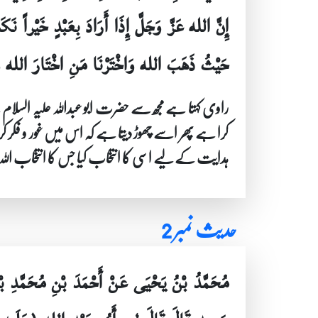
إِنَّ الله عَزَّ وَجَلَّ إِذَا أَرَادَ بِعَبْدٍ خَيْراً نَكَت
حَيْثُ ذَهَبَ الله وَاخْتَرْنَا مَنِ اخْتَارَ الله وَا
راوی کہتا ہے مجھ سے حضرت ابو عبداللہ علیہ السلام ن
کرا ہے پھر اسے چھوڑ دیتا ہے کہ اس میں غور و فکر ک
ہدایت کے لیے اسی کا انتخاب کیا جس کا انتخاب اللہ 
حدیث نمبر 2
مُحَمَّدُ بْنُ يَحْيَى عَنْ أَحْمَدَ بْنِ مُحَمَّدِ