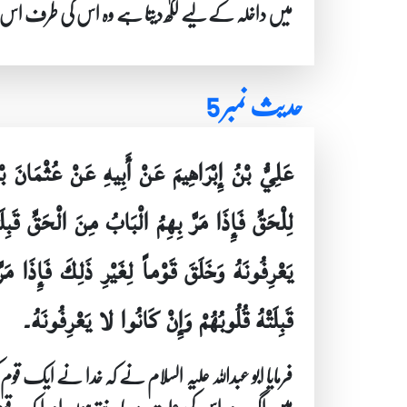
میں داخلہ کے لیے لکھ دیتا ہے وہ اس کی طرف اس سے
حدیث نمبر 5
عَلِيُّ بْنُ إِبْرَاهِيمَ عَنْ أَبِيهِ عَنْ عُثْمَان
لِلْحَقِّ فَإِذَا مَرَّ بِهِمُ الْبَابُ مِنَ الْحَقِّ قَبِل
يَعْرِفُونَهُ وَخَلَقَ قَوْماً لِغَيْرِ ذَلِكَ فَإِذَا مَ
قَبِلَتْهُ قُلُوبُهُمْ وَإِنْ كَانُوا لا يَعْرِفُونَهُ۔
فرمایا ابو عبداللہ علیہ السلام نے کہ خدا نے ایک