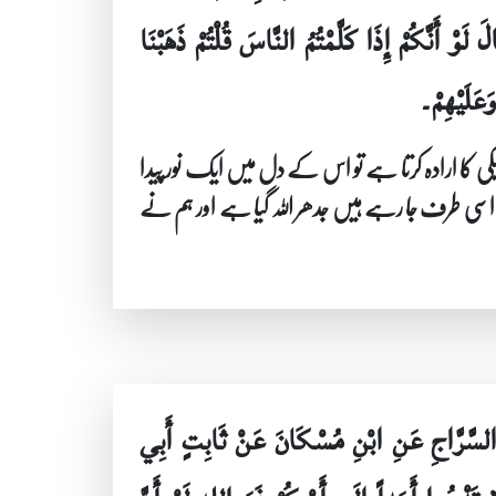
لَوْ أَنَّكُمْ إِذَا كَلَّمْتُمُ النَّاسَ قُلْتُمْ ذَهَبْنَا
عَلَيْهِمْ۔
یکی کا ارادہ کرتا ہے تو اس کے دل میں ایک نور پیدا
ہم اسی طرف جا رہے ہیں جدھر اللہ گیا ہے اور ہم نے
لسَّرَّاجِ عَنِ ابْنِ مُسْكَانَ عَنْ ثَابِتٍ أَبِي