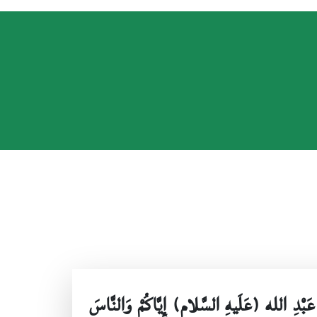
و عَبْدِ الله (عَلَيهِ السَّلام) إِيَّاكُمْ وَالنَّاسَ