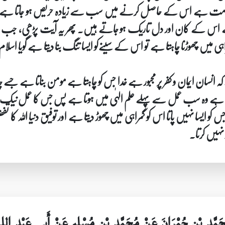
 امامت ہے اس کے حاصل کرنے میں سب سے زیادہ حریص ہو جاتا ہے۔ خ
ے اس کے کان اور دل تاریک ہو جاتے ہیں۔ پھر یہ آیت پڑھی، جب خدا
اہی میں چھوڑنا چاہتا ہے تو اس کے سینےکو ایسا تنگ بنا دیتا ہے گویا اسل
انسان ایمان و کفر پر مجبور ہے خدا جس کو چاہتا ہے مومن بناتا ہے جسے 
وتا ہے وہ سب عمل سے پہلے علم الہٰی میں ہوتا ہے پس جس کا عمل نی
کو ایسا نہیں پاتا اس کو گمراہی میں چھوڑ دیتا ہے اور توفیق دنیا اللہ ک
ر نہیں کرتا۔
حَمَّدِ بْنِ حُمْرَانَ عَنْ مُحَمَّدِ بْنِ مُسْلِمٍ عَنْ أَبِي عَبْدِ ال