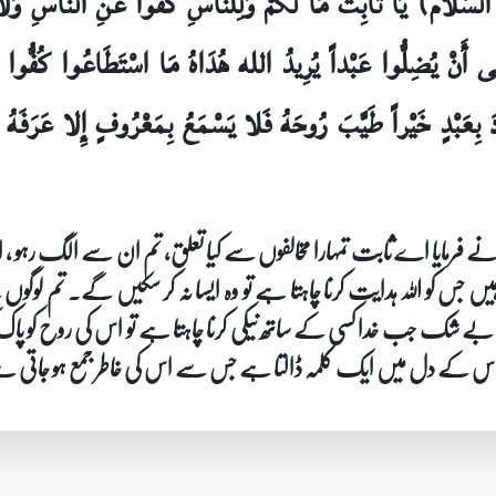
سَّلام) يَا ثَابِتُ مَا لَكُمْ وَلِلنَّاسِ كُفُّوا عَنِ النَّاسِ وَلا تَ
 أَنْ يُضِلُّوا عَبْداً يُرِيدُ الله هُدَاهُ مَا اسْتَطَاعُوا كُفُّوا 
َ بِعَبْدٍ خَيْراً طَيَّبَ رُوحَهُ فَلا يَسْمَعُ بِمَعْرُوفٍ إِلا عَرَفَهُ و
 نے فرمایا اے ثابت تمہارا مخالفوں سے کیا تعلق، تم ان سے الگ رہو ، ا
اہیں جس کو اللہ ہدایت کرنا چاہتا ہے تو وہ ایسا نہ کر سکیں گے۔ تم لوگوں 
ے شک جب خدا کسی کے ساتھ نیکی کرنا چاہتا ہے تو اس کی روح کو پاک 
الیٰ اس کے دل میں ایک کلمہ ڈالتا ہے جس سے اس کی خاطر جمع ہو جاتی