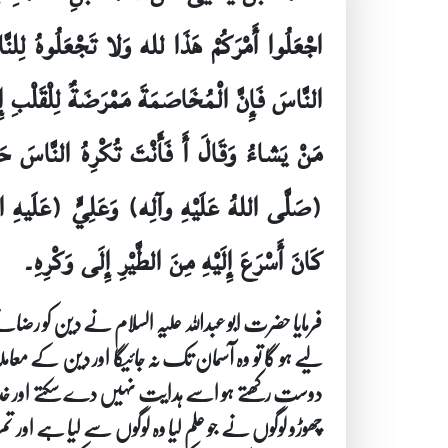
اجْعَلُوا أَمْرَكُمْ هَذَا لله وَلا تَجْعَلُوهُ لِلن
النَّاسَ فَإِنَّ الْمُخَاصَمَةَ مَمْرَضَةٌ لِلْقَلْبِ 
مَنْ يَشاءُ وَقَالَ أَ فَأَنْتَ تُكْرِهُ النَّاسَ حَ
(صَلَّى اللهُ عَلَيْهِ وآلِه) وَعَلِيٍّ (عَلَيهِ ال
كَانَ أَسْرَعَ إِلَيْهِ مِنَ الطَّيْرِ إِلَى وَكْرِهِ۔
فرمایا حضرت ابو عبداللہ علیہ السلام نے دین کو رضائے
لیے ہو گا تو وہ آسمان تک نہ جائیگا اور دین کے معا
دوست رکھتے ہو اسے ہدایت نہیں دے سکتے اور خدا جسے
چھوڑو لوگوں نے جو علم لیا وہ لوگوں سے لیا ہے او