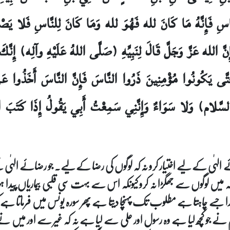
َّاسِ فَإِنَّهُ مَا كَانَ لله فَهُوَ لله وَمَا كَانَ لِلنَّاسِ فَلا يَص
إِنَّ الله عَزَّ وَجَلَّ قَالَ لِنَبِيِّهِ (صَلَّى اللهُ عَلَيْهِ وآلِه) إِن
تَّى يَكُونُوا مُؤْمِنِينَ ذَرُوا النَّاسَ فَإِنَّ النَّاسَ أَخَذُوا عَن
سَّلام) وَلا سَوَاءٌ وَإِنَّنِي سَمِعْتُ أَبِي يَقُولُ إِذَا كَتَبَ ا
 الہٰی کے لیے اختیار کرو نہ کہ لوگوں کی رضا کے لیے۔ جو رضائے الہٰی کے
ملہ میں لوگوں سے جھگڑا نہ کرو کیونکہ اس سے بہت سی قلبی بیماریاں پی
 چاہتا ہے مطلوب تک پہنچا دیتا ہے پھر سورہ یونس میں فرماتا ہے کیا 
ر تم نے جو کچھ لیا ہے وہ رسول اور علی سے لیا ہے نہ کہ غیر سے اور 