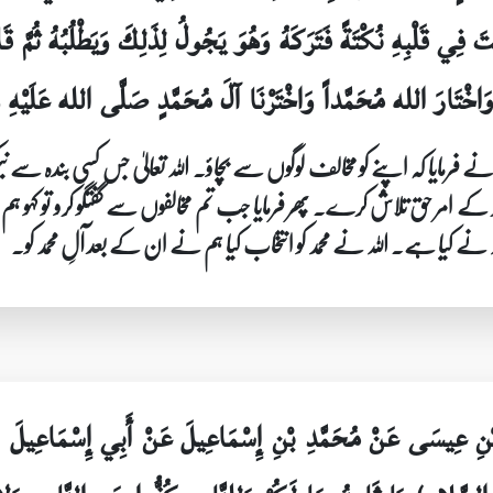
َ فِي قَلْبِهِ نُكْتَةً فَتَرَكَهُ وَهُوَ يَجُولُ لِذَلِكَ وَيَطْلُبُهُ ثُمَّ قَالَ 
خْتَارَ الله مُحَمَّداً وَاخْتَرْنَا آلَ مُحَمَّدٍ صَلَّى الله عَلَيْهِ وَ
ے فرمایا کہ اپنے کو مخالف لوگوں سے بچاؤ۔ اللہ تعالیٰ جس کسی بندہ سے ن
ر کے امر حق تلاش کرے۔ پھر فرمایا جب تم مخالفوں سے گفتگو کرو تو کہو 
نے کیا ہے۔ اللہ نے محمد کو انتخاب کیا ہم نے ان کے بعد آلِ محمد کو۔
 بْنِ عِيسَى عَنْ مُحَمَّدِ بْنِ إِسْمَاعِيلَ عَنْ أَبِي إِسْمَاعِيلَ ا