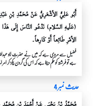
أَبُو عَلِيٍّ الأشْعَرِيُّ عَنْ مُحَمَّدِ بْنِ عَبْ
(عَلَيهِ السَّلام) نَدْعُو النَّاسَ إِلَى هَذَا الأمْر
الأمْرِ طَائِعاً أَوْ كَارِهاً۔
فضیل سے مروی ہے کہ میں نے حضرت ابو عبداللہ عل
ہے تو فرشتہ کو حکم دیتا ہے کہ اس کی گردن پکڑ کر امر
حدیث نمبر 4
مُحَمَّدُ بْنُ يَحْيَى عَنْ أَحْمَدَ بْنِ مُحَمَّدِ