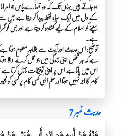
ہو جاتے ہیں یہاں تک کہ وہ تمہارے پاس جو امر
کے دل میں ایک سیاہ نقطہ پیدا کر دیتا ہے جس س
سینے کو اسلام کے لیے کشادہ کر دیتا ہے اور جس کو گمر
ہے۔
توضیح: اس حدیث اور آیت سے بظاہر معلوم ہوتا ہے کہ 
ہے کہ ہر شخص اپنی زندگی میں جو عمل کرنے والا ہ
اس میں پاتا ہے اس پر اپنی توفیقات نازل کرتا ہے جس 
کام کا اجر نہیں ہوتا اور علم الہٰی کسی کام پر کسی کو مجبو
حدیث نمبر 7
عَنْهُ عَنْ أَبِيهِ عَنِ ابْنِ أَبِي عُمَيْرٍ عَنْ مُ