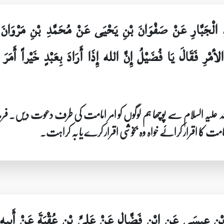
دِ الْجَبَّارِ عَنْ صَفْوَانَ بْنِ يَحْيَى عَنْ مُحَمَّدِ بْنِ مَرْوَا
ِ فَقَالَ يَا فُضَيْلُ إِنَّ الله إِذَا أَرَادَ بِعَبْدٍ خَيْراً أَمَرَ مَ
یہ السلام سے پوچھا ہم لوگوں کو امر امامت کی طرف دعوت دیں۔ فرمای
 امامت کا اقرار کرائے خواہ وہ بخوشی اقرار کرے یا بہ کراہت۔
 بْنِ عِيسَى عَنِ ابْنِ فَضَّالٍ عَنْ عَلِيِّ بْنِ عُقْبَةَ عَنْ أَبِيه