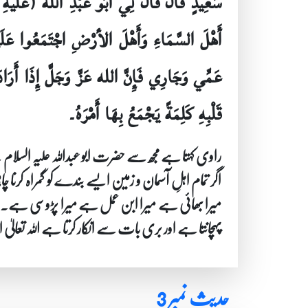
سَعِيدٍ قَالَ قَالَ لِي أَبُو عَبْدِ الله (عَلَيهِ ال
أَهْلَ السَّمَاءِ وَأَهْلَ الأرْضِ اجْتَمَعُوا عَلَى
عَمِّي وَجَارِي فَإِنَّ الله عَزَّ وَجَلَّ إِذَا أَرَاد
قَلْبِهِ كَلِمَةً يَجْمَعُ بِهَا أَمْرَهُ۔
راوی کہتا ہے مجھ سے حضرت ابو عبداللہ علیہ السلام
اگر تمام اہلِ آسمان و زمین ایسے بندے کو گمراہ کرنا چ
میرا بھائی ہے میرا ابن عمل ہے میرا پڑوسی ہے۔ ب
پہچانتا ہے اور بری بات سے انکار کرتا ہے اللہ تع
حدیث نمبر 3