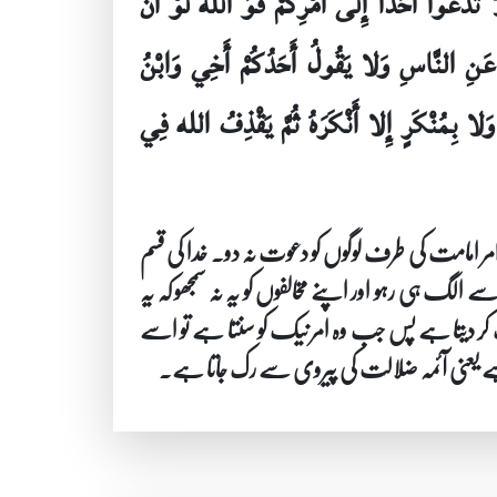
دْعُوا أَحَداً إِلَى أَمْرِكُمْ فَوَ الله لَوْ أَنَّ
عَنِ النَّاسِ وَلا يَقُولُ أَحَدُكُمْ أَخِي وَابْنُ
َلا بِمُنْكَرٍ إِلا أَنْكَرَهُ ثُمَّ يَقْذِفُ الله فِي
مر امامت کی طرف لوگوں کو دعوت نہ دو۔ خدا کی قسم
سے الگ ہی رہو اور اپنے مخالفوں کو یہ نہ سمجھو کہ یہ
کر دیتا ہے پس جب وہ امر نیک کو سنتا ہے تو اسے
 ہے یعنی آئمہ ضلالت کی پیروی سے رک جاتا ہے۔