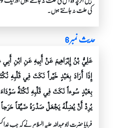
ہیں اگرچہ وہ اس کی علت نہ جانتے ہوں اور ایک قو
کی علت نہ جانتے ہوں۔
حدیث نمبر 6
عَلِيُّ بْنُ إِبْرَاهِيمَ عَنْ أَبِيهِ عَنِ ابْنِ أَبِ
إِذَا أَرَادَ بِعَبْدٍ خَيْراً نَكَتَ فِي قَلْبِهِ نُك
بِعَبْدٍ سُوءاً نَكَتَ فِي قَلْبِهِ نُكْتَةً سَوْدَاءَ ف
يُرِدْ أَنْ يُضِلَّهُ يَجْعَلْ صَدْرَهُ ضَيِّقاً حَرَجا
فرمایا حضرت ابو عبداللہ علیہ السلام نے کہ جب خد