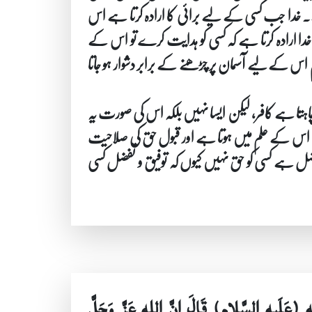
دا جب کسی کے لیے برائی کا ارادہ کرتا ہے اس
 ارادہ کرتا ہے کہ کسی کو ہدایت کرے تو اس کے
ام اس کے لیے آسمان پر چڑھنے کے برابر دشوار ہو جاتا
چاہتا ہے کافر، لیکن ایسا نہیں بلکہ اس کی صورت یہ
ک اس کے علم میں ہوتا ہے اور قبول حق کی صلاحیت
ا تفضل ہے کسی کو حق نہیں کیوں کہ توفیق و تفضل کسی
له (عَلَيهِ السَّلام) قَالَ إِنَّ الله عَزَّ وَجَلَّ