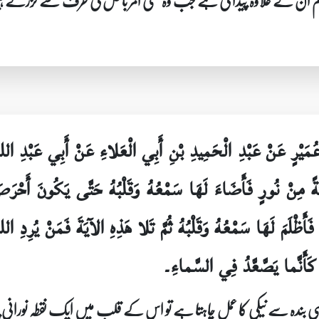
م ان کے علاوہ پیدا کی ہے جب وہ کسی امر باطل کی طرف سے گزرتے ہی
ي عُمَيْرٍ عَنْ عَبْدِ الْحَمِيدِ بْنِ أَبِي الْعَلاءِ عَنْ أَبِي عَبْدِ ا
ْتَةً مِنْ نُورٍ فَأَضَاءَ لَهَا سَمْعُهُ وَقَلْبُهُ حَتَّى يَكُونَ أَحْرَ
َأَظْلَمَ لَهَا سَمْعُهُ وَقَلْبُهُ ثُمَّ تَلا هَذِهِ الآيَةَ فَمَنْ يُرِدِ ا
ً كَأَنَّما يَصَّعَّدُ فِي السَّماءِ۔
ا کسی بندہ سے نیکی کا عمل چاہتا ہے تو اس کے قلب میں ایک نقطہ نورا