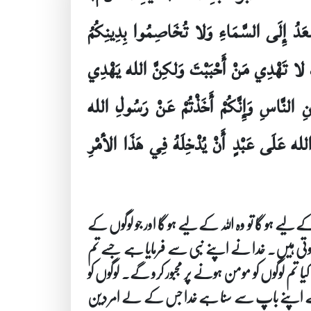
ْعَدُ إِلَى السَّمَاءِ وَلا تُخَاصِمُوا بِدِينِكُمُ
َّكَ لا تَهْدِي مَنْ أَحْبَبْتَ وَلكِنَّ الله يَهْدِي
ِ النَّاسِ وَإِنَّكُمْ أَخَذْتُمْ عَنْ رَسُولِ الله
لله عَلَى عَبْدٍ أَنْ يُدْخِلَهُ فِي هَذَا الأمْرِ
 لیے ہو گا تو وہ اللہ کے لیے ہو گا اور جو لوگوں کے
دا ہوتی ہیں۔ خدا نے اپنے نبی سے فرمایا ہے جسے تم
تم لوگوں کو مومن ہونے پر مجبور کرو گے۔ لوگوں کو
میں نے اپنے باپ سے سنا ہے خدا جس کے لے امر دین