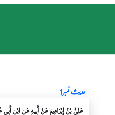
حدیث نمبر 1
عَلِيُّ بْنُ إِبْرَاهِيمَ عَنْ أَبِيهِ عَنِ ابْنِ أَبِي