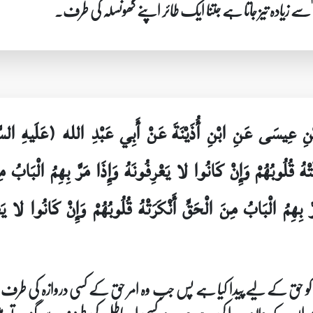
 زیادہ تیز جاتا ہے جتنا ایک طائر اپنے گھونسلہ کی طرف۔
َ بْنِ عِيسَى عَنِ ابْنِ أُذَيْنَةَ عَنْ أَبِي عَبْدِ الله (عَلَيهِ السّ
َتْهُ قُلُوبُهُمْ وَإِنْ كَانُوا لا يَعْرِفُونَهُ وَإِذَا مَرَّ بِهِمُ الْبَابُ 
رَّ بِهِمُ الْبَابُ مِنَ الْحَقِّ أَنْكَرَتْهُ قُلُوبُهُمْ وَإِنْ كَانُوا لا يَع
 قوم کو حق کے لیے پیدا کیا ہے پس جب وہ امر حق کے کسی دروازہ کی ط