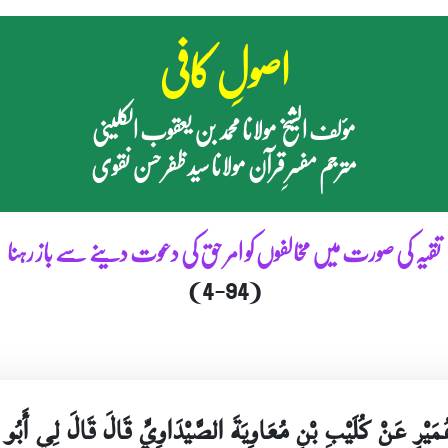
اصولِ کافی
مؤلف الشیخ مولانا محمد بن یعقوب الکلینی
مترجم مفسرِ قرآن مولانا سید ظفر حسن نقوی
تقیہ کی صورت میں مخالفوں کو امر حق کی دعوت دینے سے باز رہنا
(4-94)
 عُمَيْرٍ عَنْ كُلَيْبِ بْنِ مُعَاوِيَةَ الصَّيْدَاوِيِّ قَالَ قَالَ لِي أَبُ