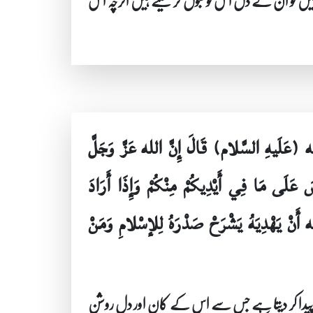
ں تو ان کے دل اس کو قبول کر لیتے ہیں اگرچہ اس
لله (عَلَيهِ السَّلام) قَالَ إِنَّ الله عَزَّ وَجَلَّ
صَ عَلَى مَا فِي أَيْدِيكُمْ مِنْكُمْ وَإِذَا أَرَادَ
لله أَنْ يَهْدِيَهُ يَشْرَحْ صَدْرَهُ لِلإسْلامِ وَمَنْ
نی پیدا کر دیتا ہے جس سے اس کے کان اور دل روشن