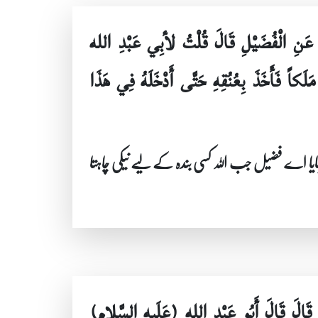
نَ عَنِ الْفُضَيْلِ قَالَ قُلْتُ لأبِي عَبْدِ الله
لَكاً فَأَخَذَ بِعُنُقِهِ حَتَّى أَدْخَلَهُ فِي هَذَا
ا اے فضیل جب اللہ کسی بندہ کے لیے نیکی چاہتا
ِ قَالَ قَالَ أَبُو عَبْدِ الله (عَلَيهِ السَّلام)