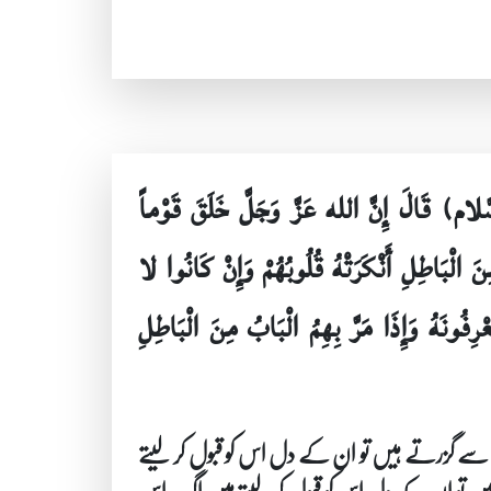
َلام) قَالَ إِنَّ الله عَزَّ وَجَلَّ خَلَقَ قَوْماً
مِنَ الْبَاطِلِ أَنْكَرَتْهُ قُلُوبُهُمْ وَإِنْ كَانُوا لا
ْرِفُونَهُ وَإِذَا مَرَّ بِهِمُ الْبَابُ مِنَ الْبَاطِلِ
رف سے گزرتے ہیں تو ان کے دل اس کو قبول کر لیتے