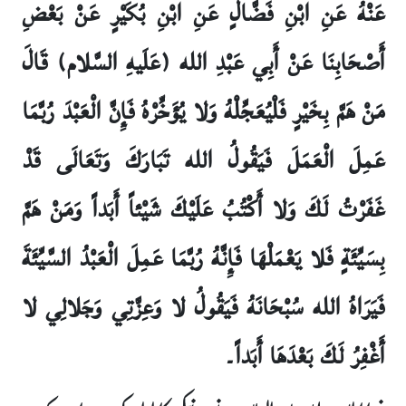
عَنْهُ عَنِ ابْنِ فَضَّالٍ عَنِ ابْنِ بُكَيْرٍ عَنْ بَعْضِ
أَصْحَابِنَا عَنْ أَبِي عَبْدِ الله (عَلَيهِ السَّلام) قَالَ
مَنْ هَمَّ بِخَيْرٍ فَلْيُعَجِّلْهُ وَلا يُؤَخِّرْهُ فَإِنَّ الْعَبْدَ رُبَّمَا
عَمِلَ الْعَمَلَ فَيَقُولُ الله تَبَارَكَ وَتَعَالَى قَدْ
غَفَرْتُ لَكَ وَلا أَكْتُبُ عَلَيْكَ شَيْئاً أَبَداً وَمَنْ هَمَّ
بِسَيِّئَةٍ فَلا يَعْمَلْهَا فَإِنَّهُ رُبَّمَا عَمِلَ الْعَبْدُ السَّيِّئَةَ
فَيَرَاهُ الله سُبْحَانَهُ فَيَقُولُ لا وَعِزَّتِي وَجَلالِي لا
أَغْفِرُ لَكَ بَعْدَهَا أَبَداً۔