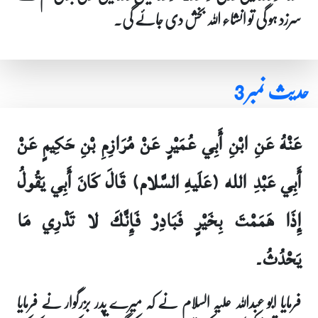
سرزد ہو گی تو انشاء اللہ بخش دی جائے گی۔
حدیث نمبر 3
عَنْهُ عَنِ ابْنِ أَبِي عُمَيْرٍ عَنْ مُرَازِمِ بْنِ حَكِيمٍ عَنْ
أَبِي عَبْدِ الله (عَلَيهِ السَّلام) قَالَ كَانَ أَبِي يَقُولُ
إِذَا هَمَمْتَ بِخَيْرٍ فَبَادِرْ فَإِنَّكَ لا تَدْرِي مَا
يَحْدُثُ۔
فرمایا ابو عبداللہ علیہ السلام نے کہ میرے پدر بزرگوار نے فرمایا