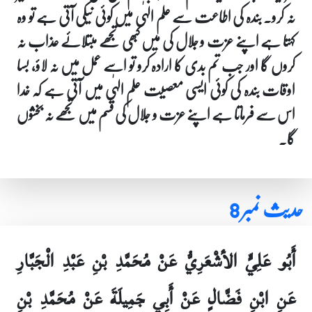
نہ کرو۔ بندہ کی اطاعت سے علم الہٰی میں کوئی نیکی آتی ہے تو وہ
کہتا ہے اپنے عزت و جلال کی میں کبھی تجھے مبتلائے عذاب نہ
کروں گا اور جب تم بدی کا ارادہ کرو تو اسے عمل میں نہ لاؤ، بسا
اوقات بندہ کی کوئی ایسی معصیت علم الہٰی میں آتی ہے کہ خدا
اس سے فرماتا ہے اپنے عزت و جلال کی قسم میں تجھے نہ بخشوں
گا۔
حدیث نمبر 8
أَبُو عَلِيٍّ الأشْعَرِيُّ عَنْ مُحَمَّدِ بْنِ عَبْدِ الْجَبَّارِ
عَنِ ابْنِ فَضَّالٍ عَنْ أَبِي جَمِيلَةَ عَنْ مُحَمَّدِ بْنِ