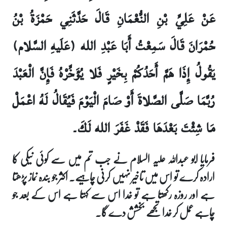
عَنْ عَلِيِّ بْنِ النُّعْمَانِ قَالَ حَدَّثَنِي حَمْزَةُ بْنُ
حُمْرَانَ قَالَ سَمِعْتُ أَبَا عَبْدِ الله (عَلَيهِ السَّلام)
يَقُولُ إِذَا هَمَّ أَحَدُكُمْ بِخَيْرٍ فَلا يُؤَخِّرْهُ فَإِنَّ الْعَبْدَ
رُبَّمَا صَلَّى الصَّلاةَ أَوْ صَامَ الْيَوْمَ فَيُقَالُ لَهُ اعْمَلْ
مَا شِئْتَ بَعْدَهَا فَقَدْ غَفَرَ الله لَكَ۔
فرمایا ابو عبداللہ علیہ السلام نے جب تم میں سے کوئی نیکی کا
ارادہ کرے تو اس میں تاخیر نہیں کرنی چاہیے۔ اکثر جو بندہ نماز پڑھتا
ہے اور روزہ رکھتا ہے تو خدا اس سے کہتا ہے اس کے بعد جو
چاہے عمل کر خدا تجھے بخشش دے گا۔