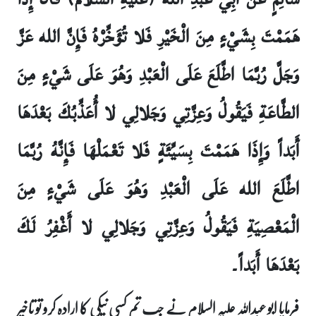
هَمَمْتَ بِشَيْ‏ءٍ مِنَ الْخَيْرِ فَلا تُؤَخِّرْهُ فَإِنَّ الله عَزَّ
وَجَلَّ رُبَّمَا اطَّلَعَ عَلَى الْعَبْدِ وَهُوَ عَلَى شَيْ‏ءٍ مِنَ
الطَّاعَةِ فَيَقُولُ وَعِزَّتِي وَجَلالِي لا أُعَذِّبُكَ بَعْدَهَا
أَبَداً وَإِذَا هَمَمْتَ بِسَيِّئَةٍ فَلا تَعْمَلْهَا فَإِنَّهُ رُبَّمَا
اطَّلَعَ الله عَلَى الْعَبْدِ وَهُوَ عَلَى شَيْ‏ءٍ مِنَ
الْمَعْصِيَةِ فَيَقُولُ وَعِزَّتِي وَجَلالِي لا أَغْفِرُ لَكَ
بَعْدَهَا أَبَداً۔
فرمایا ابو عبداللہ علیہ السلام نے جب تم کسی نیکی کا ارادہ کرو تو تاخیر