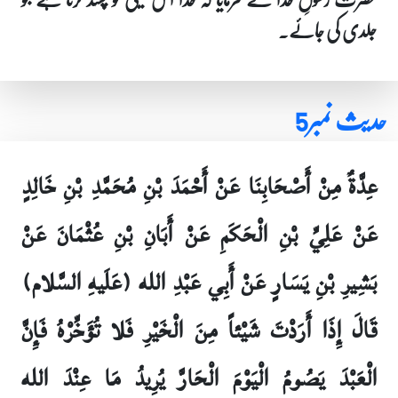
جلدی کی جائے۔
حدیث نمبر5
عِدَّةٌ مِنْ أَصْحَابِنَا عَنْ أَحْمَدَ بْنِ مُحَمَّدِ بْنِ خَالِدٍ
عَنْ عَلِيِّ بْنِ الْحَكَمِ عَنْ أَبَانِ بْنِ عُثْمَانَ عَنْ
بَشِيرِ بْنِ يَسَارٍ عَنْ أَبِي عَبْدِ الله (عَلَيهِ السَّلام)
قَالَ إِذَا أَرَدْتَ شَيْئاً مِنَ الْخَيْرِ فَلا تُؤَخِّرْهُ فَإِنَّ
الْعَبْدَ يَصُومُ الْيَوْمَ الْحَارَّ يُرِيدُ مَا عِنْدَ الله