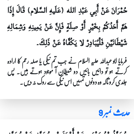
حُمْرَانَ عَنْ أَبِي عَبْدِ الله (عَلَيهِ السَّلام) قَالَ إِذَا
هَمَّ أَحَدُكُمْ بِخَيْرٍ أَوْ صِلَةٍ فَإِنَّ عَنْ يَمِينِهِ وَشِمَالِهِ
شَيْطَانَيْنِ فَلْيُبَادِرْ لا يَكُفَّاهُ عَنْ ذَلِكَ۔
فرمایا ابو عبداللہ علیہ السلام نے جب تم نیکی یا صلہ رحم کا ارادہ
کرتے ہو تو دائیں بائیں دو شیطان آ موجود ہوتے ہیں۔ پس
جلدی کرو تاکہ وہ دونوں تمہیں اس نیکی سے روک نہ دیں۔
حدیث نمبر 9