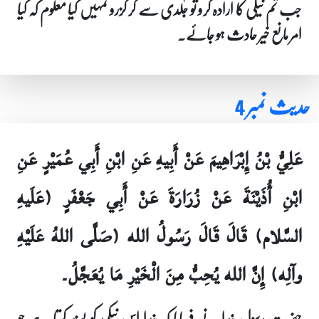
جب تم نیکی کا ارادہ کرو تو جلدی سے کر گزرو تمہیں کیا معلوم کہ کیا
امر مانع خیر حادث ہو جائے۔
حدیث نمبر 4
عَلِيُّ بْنُ إِبْرَاهِيمَ عَنْ أَبِيهِ عَنِ ابْنِ أَبِي عُمَيْرٍ عَنِ
ابْنِ أُذَيْنَةَ عَنْ زُرَارَةَ عَنْ أَبِي جَعْفَرٍ (عَلَيهِ
السَّلام) قَالَ قَالَ رَسُولُ الله (صَلَّى اللهُ عَلَيْهِ
وآلِه) إِنَّ الله يُحِبُّ مِنَ الْخَيْرِ مَا يُعَجَّلُ۔
حضرت رسولِ خدا نے فرمایا کہ خدا اس نیکی کو پسند کرتا ہے جو