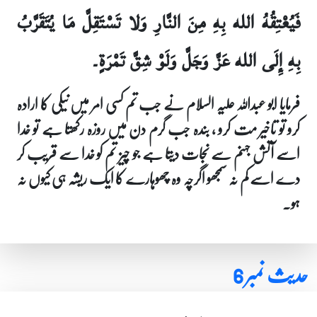
فَيُعْتِقُهُ الله بِهِ مِنَ النَّارِ وَلا تَسْتَقِلَّ مَا يُتَقَرَّبُ
بِهِ إِلَى الله عَزَّ وَجَلَّ وَلَوْ شِقَّ تَمْرَةٍ۔
فرمایا ابو عبداللہ علیہ السلام نے جب تم کسی امر میں نیکی کا ارادہ
کرو تو تاخیر مت کرو ، بندہ جب گرم دن میں روزہ رکھتا ہے تو خدا
اسے آتش جہنم سے نجات دیتا ہے جو چیز تم کو خدا سے قریب کر
دے اسے کم نہ سمجھو اگرچہ وہ چھوہارے کا ایک ریشہ ہی کیوں نہ
ہو۔
حدیث نمبر 6