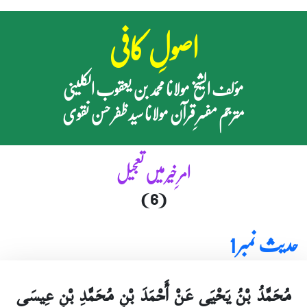
اصولِ کافی
مؤلف الشیخ مولانا محمد بن یعقوب الکلینی
مترجم مفسرِ قرآن مولانا سید ظفر حسن نقوی
امرِ خیر میں تعجیل
(6)
حدیث نمبر 1
مُحَمَّدُ بْنُ يَحْيَى عَنْ أَحْمَدَ بْنِ مُحَمَّدِ بْنِ عِيسَى