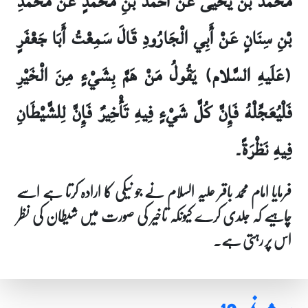
مُحَمَّدُ بْنُ يَحْيَى عَنْ أَحْمَدَ بْنِ مُحَمَّدٍ عَنْ مُحَمَّدِ
بْنِ سِنَانٍ عَنْ أَبِي الْجَارُودِ قَالَ سَمِعْتُ أَبَا جَعْفَرٍ
(عَلَيهِ السَّلام) يَقُولُ مَنْ هَمَّ بِشَيْ‏ءٍ مِنَ الْخَيْرِ
فَلْيُعَجِّلْهُ فَإِنَّ كُلَّ شَيْ‏ءٍ فِيهِ تَأْخِيرٌ فَإِنَّ لِلشَّيْطَانِ
فِيهِ نَظْرَةً۔
فرمایا امام محمد باقر علیہ السلام نے جو نیکی کا ارادہ کرتا ہے اسے
چاہیے کہ جلدی کرے کیونکہ تاخیر کی صورت میں شیطان کی نظر
اس پر رہتی ہے۔