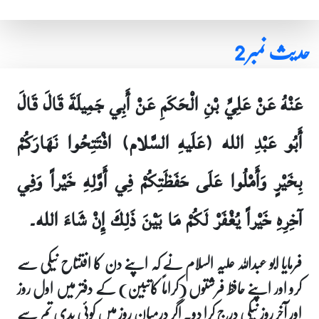
حدیث نمبر 2
عَنْهُ عَنْ عَلِيِّ بْنِ الْحَكَمِ عَنْ أَبِي جَمِيلَةَ قَالَ قَالَ
أَبُو عَبْدِ الله (عَلَيهِ السَّلام) افْتَتِحُوا نَهَارَكُمْ
بِخَيْرٍ وَأَمْلُوا عَلَى حَفَظَتِكُمْ فِي أَوَّلِهِ خَيْراً وَفِي
آخِرِهِ خَيْراً يُغْفَرْ لَكُمْ مَا بَيْنَ ذَلِكَ إِنْ شَاءَ الله۔
فرمایا ابو عبداللہ علیہ السلام نے کہ اپنے دن کا افتتاح نیکی سے
کرو اور اپنے حافظ فرشتوں (کراماً کاتبین) کے دفتر میں اول روز
اور آخر روز نیکی درج کرا دو۔ اگر درمیان روز میں کوئی بدی تم سے