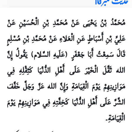
حدیث نمبر 10
مُحَمَّدُ بْنُ يَحْيَى عَنْ مُحَمَّدِ بْنِ الْحُسَيْنِ عَنْ
عَلِيِّ بْنِ أَسْبَاطٍ عَنِ الْعَلاءِ عَنْ مُحَمَّدِ بْنِ مُسْلِمٍ
قَالَ سَمِعْتُ أَبَا جَعْفَرٍ (عَلَيهِ السَّلام) يَقُولُ إِنَّ
الله ثَقَّلَ الْخَيْرَ عَلَى أَهْلِ الدُّنْيَا كَثِقْلِهِ فِي
مَوَازِينِهِمْ يَوْمَ الْقِيَامَةِ وَإِنَّ الله عَزَّ وَجَلَّ خَفَّفَ
الشَّرَّ عَلَى أَهْلِ الدُّنْيَا كَخِفَّتِهِ فِي مَوَازِينِهِمْ يَوْمَ
الْقِيَامَةِ۔