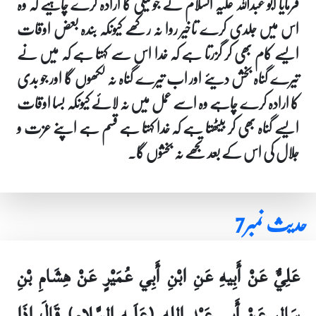
فرمایا ابو عبداللہ علیہ السلام نے جو نیکی کا ارادہ کرے چاہیے کہ وہ
اس میں جلدی کرے تاخیر روا نہ رکھے کیونکہ بندہ بعض اوقات
ایسے کام بھی کر گزرتا ہے کہ خدا اس سے کہتا ہے کہ میں نے
تیرے گناہ بخش دیئے اور اب تیرے گناہ نہ لکھوں گا اور جو بدی
کا ارادہ کرے چاہے وہ اسے عمل میں نہ لائے کیونکہ بسا اوقات
ایسے گناہ بھی کر بیٹھتا ہے کہ خدا کہتا ہے قسم ہے اپنے عزت و
جلال کی اس کے بعد تجھے نہ بخشوں گا۔
حدیث نمبر7
عَلِيٌّ عَنْ أَبِيهِ عَنِ ابْنِ أَبِي عُمَيْرٍ عَنْ هِشَامِ بْنِ
سَالِمٍ عَنْ أَبِي عَبْدِ الله (عَلَيهِ السَّلام) قَالَ إِذَا