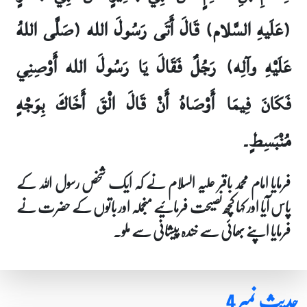
(عَلَيهِ السَّلام) قَالَ أَتَى رَسُولَ الله (صَلَّى اللهُ
عَلَيْهِ وآلِه) رَجُلٌ فَقَالَ يَا رَسُولَ الله أَوْصِنِي
فَكَانَ فِيمَا أَوْصَاهُ أَنْ قَالَ الْقَ أَخَاكَ بِوَجْهٍ
مُنْبَسِطٍ۔
فرمایا امام محمد باقر علیہ السلام نے کہ ایک شخص رسول اللہ کے
پاس آیا اور کہا کچھ نصیحت فرمائیے منجملہ اور باتوں کے حضرت نے
فرمایا اپنے بھائی سے خندہ پیشانی سے ملو۔
حدیث نمبر 4