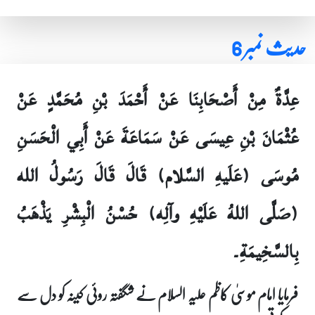
حدیث نمبر 6
عِدَّةٌ مِنْ أَصْحَابِنَا عَنْ أَحْمَدَ بْنِ مُحَمَّدٍ عَنْ
عُثْمَانَ بْنِ عِيسَى عَنْ سَمَاعَةَ عَنْ أَبِي الْحَسَنِ
مُوسَى (عَلَيهِ السَّلام) قَالَ قَالَ رَسُولُ الله
(صَلَّى اللهُ عَلَيْهِ وآلِه) حُسْنُ الْبِشْرِ يَذْهَبُ
بِالسَّخِيمَةِ۔
فرمایا امام موسیٰ کاظم علیہ السلام نے شگفتہ روئی کینہ کو دل سے