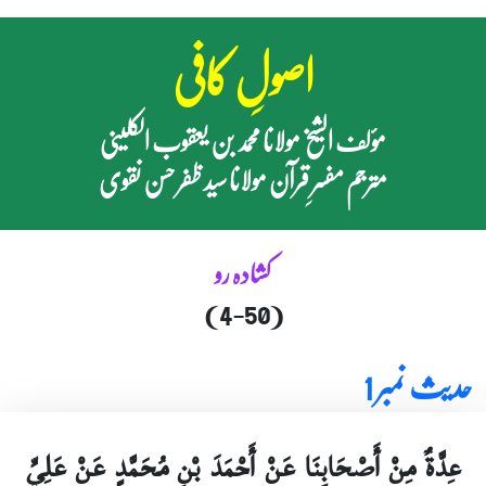
اصولِ کافی
مؤلف الشیخ مولانا محمد بن یعقوب الکلینی
مترجم مفسرِ قرآن مولانا سید ظفر حسن نقوی
کشادہ رو
(4-50)
حدیث نمبر 1
عِدَّةٌ مِنْ أَصْحَابِنَا عَنْ أَحْمَدَ بْنِ مُحَمَّدٍ عَنْ عَلِيِّ