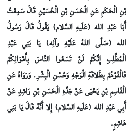
بْنِ الْحَكَمِ عَنِ الْحَسَنِ بْنِ الْحُسَيْنِ قَالَ سَمِعْتُ
أَبَا عَبْدِ الله (عَلَيهِ السَّلام) يَقُولُ قَالَ رَسُولُ
الله (صَلَّى اللهُ عَلَيْهِ وآلِه) يَا بَنِي عَبْدِ
الْمُطَّلِبِ إِنَّكُمْ لَنْ تَسَعُوا النَّاسَ بِأَمْوَالِكُمْ
فَالْقَوْهُمْ بِطَلاقَةِ الْوَجْهِ وَحُسْنِ الْبِشْرِ. وَرَوَاهُ عَنِ
الْقَاسِمِ بْنِ يَحْيَى عَنْ جَدِّهِ الْحَسَنِ بْنِ رَاشِدٍ عَنْ
أَبِي عَبْدِ الله (عَلَيهِ السَّلام) إِلا أَنَّهُ قَالَ يَا بَنِي
هَاشِمٍ۔