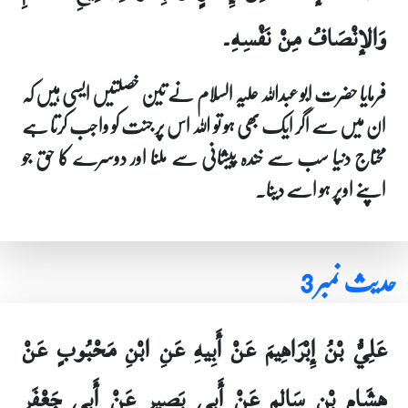
وَالإنْصَافُ مِنْ نَفْسِهِ۔
فرمایا حضرت ابو عبداللہ علیہ السلام نے تین خصلتیں ایسی ہیں کہ
ان میں سے اگر ایک بھی ہو تو اللہ اس پر جنت کو واجب کرتا ہے
محتاج دنیا سب سے خندہ پیشانی سے ملنا اور دوسرے کا حق جو
اپنے اوپر ہو اسے دینا۔
حدیث نمبر 3
عَلِيُّ بْنُ إِبْرَاهِيمَ عَنْ أَبِيهِ عَنِ ابْنِ مَحْبُوبٍ عَنْ
هِشَامِ بْنِ سَالِمٍ عَنْ أَبِي بَصِيرٍ عَنْ أَبِي جَعْفَرٍ