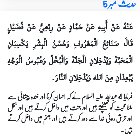
حدیث نمبر 5
عَنْهُ عَنْ أَبِيهِ عَنْ حَمَّادٍ عَنْ رِبْعِيٍّ عَنْ فُضَيْلٍ
قَالَ صَنَائِعُ الْمَعْرُوفِ وَحُسْنُ الْبِشْرِ يَكْسِبَانِ
الْمَحَبَّةَ وَيُدْخِلانِ الْجَنَّةَ وَالْبُخْلُ وَعُبُوسُ الْوَجْهِ
يُبْعِدَانِ مِنَ الله وَيُدْخِلانِ النَّارَ۔
فرمایا ابو عبداللہ علیہ السلام نے کہ احسان کرنا اور خندہ پیشانی سے
ملنا محبت کو کھینچتے ہیں اور جنت میں داخل کرتے ہیں اور بخل
اور ترش روئی خدا سے دور کرتے ہیں اور جہنم میں داخل کرتے
ہیں۔