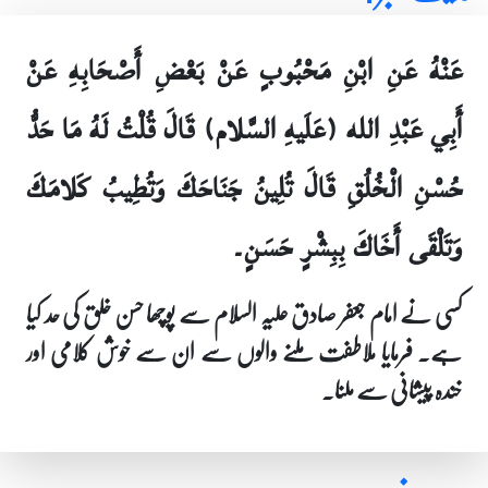
عَنْهُ عَنِ ابْنِ مَحْبُوبٍ عَنْ بَعْضِ أَصْحَابِهِ عَنْ
أَبِي عَبْدِ الله (عَلَيهِ السَّلام) قَالَ قُلْتُ لَهُ مَا حَدُّ
حُسْنِ الْخُلُقِ قَالَ تُلِينُ جَنَاحَكَ وَتُطِيبُ كَلامَكَ
وَتَلْقَى أَخَاكَ بِبِشْرٍ حَسَنٍ۔
کسی نے امام جعفر صادق علیہ السلام سے پوچھا حسن خلق کی حد کیا
ہے۔ فرمایا ملاطفت ملنے والوں سے ان سے خوش کلامی اور
خندہ پیشانی سے ملنا۔