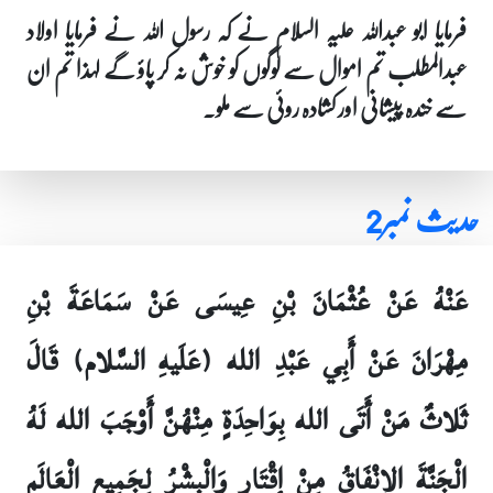
فرمایا ابو عبداللہ علیہ السلام نے کہ رسول اللہ نے فرمایا اولاد
عبدالمطلب تم اموال سے لوگوں کو خوش نہ کر پاؤ گے لہذا تم ان
سے خندہ پیشانی اور کشادہ روئی سے ملو۔
حدیث نمبر2
عَنْهُ عَنْ عُثْمَانَ بْنِ عِيسَى عَنْ سَمَاعَةَ بْنِ
مِهْرَانَ عَنْ أَبِي عَبْدِ الله (عَلَيهِ السَّلام) قَالَ
ثَلاثٌ مَنْ أَتَى الله بِوَاحِدَةٍ مِنْهُنَّ أَوْجَبَ الله لَهُ
الْجَنَّةَ الإنْفَاقُ مِنْ إِقْتَارٍ وَالْبِشْرُ لِجَمِيعِ الْعَالَمِ