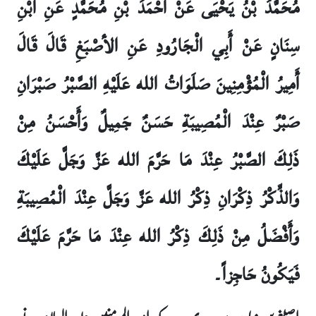
مُحَمَّدُ بْنُ يَحْيَى عَنْ أَحْمَدَ بْنِ مُحَمَّدٍ عَنِ ابْنِ
سِنَانٍ عَنْ أَبِي الْجَارُودِ عَنِ الأصْبَغِ قَالَ قَالَ
أَمِيرُ الْمُؤْمِنِينَ صَلَوَاتُ الله عَلَيْهِ الصَّبْرُ صَبْرَانِ
صَبْرٌ عِنْدَ الْمُصِيبَةِ حَسَنٌ جَمِيلٌ وَأَحْسَنُ مِنْ
ذَلِكَ الصَّبْرُ عِنْدَ مَا حَرَّمَ الله عَزَّ وَجَلَّ عَلَيْكَ
وَالذِّكْرُ ذِكْرَانِ ذِكْرُ الله عَزَّ وَجَلَّ عِنْدَ الْمُصِيبَةِ
وَأَفْضَلُ مِنْ ذَلِكَ ذِكْرُ الله عِنْدَ مَا حَرَّمَ عَلَيْكَ
فَيَكُونُ حَاجِزاً۔