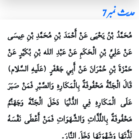
حدیث نمبر 7
مُحَمَّدُ بْنُ يَحْيَى عَنْ أَحْمَدَ بْنِ مُحَمَّدِ بْنِ عِيسَى
عَنْ عَلِيِّ بْنِ الْحَكَمِ عَنْ عَبْدِ الله بْنِ بُكَيْرٍ عَنْ
حَمْزَةَ بْنِ حُمْرَانَ عَنْ أَبِي جَعْفَرٍ (عَلَيهِ السَّلام)
قَالَ الْجَنَّةُ مَحْفُوفَةٌ بِالْمَكَارِهِ وَالصَّبْرِ فَمَنْ صَبَرَ
عَلَى الْمَكَارِهِ فِي الدُّنْيَا دَخَلَ الْجَنَّةَ وَجَهَنَّمُ
مَحْفُوفَةٌ بِاللَّذَّاتِ وَالشَّهَوَاتِ فَمَنْ أَعْطَى نَفْسَهُ
لَذَّتَهَا وَشَهْوَتَهَا دَخَلَ النَّارَ۔