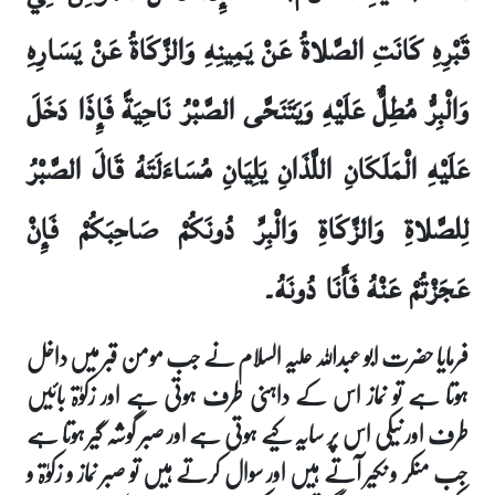
قَبْرِهِ كَانَتِ الصَّلاةُ عَنْ يَمِينِهِ وَالزَّكَاةُ عَنْ يَسَارِهِ
وَالْبِرُّ مُطِلٌّ عَلَيْهِ وَيَتَنَحَّى الصَّبْرُ نَاحِيَةً فَإِذَا دَخَلَ
عَلَيْهِ الْمَلَكَانِ اللَّذَانِ يَلِيَانِ مُسَاءَلَتَهُ قَالَ الصَّبْرُ
لِلصَّلاةِ وَالزَّكَاةِ وَالْبِرِّ دُونَكُمْ صَاحِبَكُمْ فَإِنْ
عَجَزْتُمْ عَنْهُ فَأَنَا دُونَهُ۔
فرمایا حضرت ابو عبداللہ علیہ السلام نے جب مومن قبر میں داخل
ہوتا ہے تو نماز اس کے داہنی طرف ہوتی ہے اور زکوٰۃ بائیں
طرف اور نیکی اس پر سایہ کیے ہوتی ہے اور صبر گوشہ گیر ہوتا ہے
جب منکر و نکیر آتے ہیں اور سوال کرتے ہیں تو صبر نماز و زکوٰۃ و