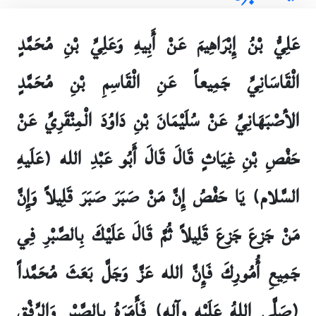
عَلِيُّ بْنُ إِبْرَاهِيمَ عَنْ أَبِيهِ وَعَلِيِّ بْنِ مُحَمَّدٍ
الْقَاسَانِيِّ جَمِيعاً عَنِ الْقَاسِمِ بْنِ مُحَمَّدٍ
الأصْبَهَانِيِّ عَنْ سُلَيْمَانَ بْنِ دَاوُدَ الْمِنْقَرِيِّ عَنْ
حَفْصِ بْنِ غِيَاثٍ قَالَ قَالَ أَبُو عَبْدِ الله (عَلَيهِ
السَّلام) يَا حَفْصُ إِنَّ مَنْ صَبَرَ صَبَرَ قَلِيلاً وَإِنَّ
مَنْ جَزِعَ جَزِعَ قَلِيلاً ثُمَّ قَالَ عَلَيْكَ بِالصَّبْرِ فِي
جَمِيعِ أُمُورِكَ فَإِنَّ الله عَزَّ وَجَلَّ بَعَثَ مُحَمَّداً
(صَلَّى اللهُ عَلَيْهِ وآلِه) فَأَمَرَهُ بِالصَّبْرِ وَالرِّفْقِ