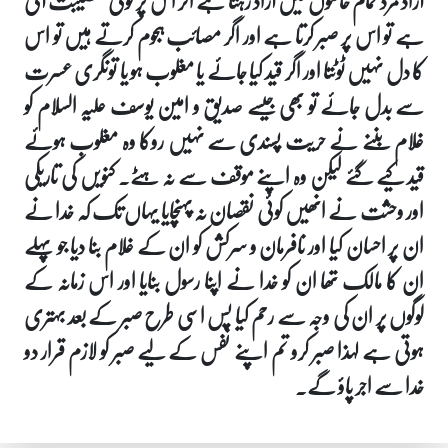
آزاد مرد تمام حالتوں میں آزاد رہتا ہے اگر اس پر کوئی مصیبت آتی
ہے تو اس پر صبر کرتا ہے اور اگر مصائب ہجوم کرتے ہیں تو اس
کا دل نہیں ٹوٹتا اور اگر قید کیا جائے یا مغلوب ہو یا تونگری عسرت
سے بدل جائے تو بھی جیسے صدیق و امین یوسف علیہ السلام کو
غلام بننے نے حریت پسندی سے نہیں روکا وہ مغلوب ہوئے
قید کیے گئے لیکن وہ اپنے موقف سے نہ ہٹے۔ کنویں کی تاریکی
اور وحشت نے انھیں کوئی نقصان نہ پہنچایا یہاں تک کہ خدا نے
ان پر احسان کیا اور نافرمان و سرکش کو ان کے غلام بنا دیا جو پہلے
ان کا مالک تھا ان کو خدا نے اپنا رسول بنایا اور اس زمانہ کے
لوگوں پر ان کی وجہ سے رحم کیا پس اسی طرح صبر کے بعد بہتری
ہوتی ہے لہذا صبر کرو تم اپنے نفس کے لیے صبر کو لازم قرار دو
خدا سے اجر پاؤ گے۔