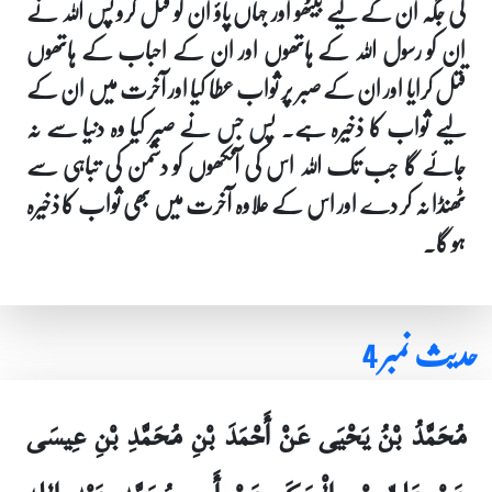
کی جگہ ان کے لیے بیٹھو اور جہاں پاؤ ان کو قتل کرو پس اللہ نے
ان کو رسول اللہ کے ہاتھوں اور ان کے احباب کے ہاتھوں
قتل کرایا اور ان کے صبر پر ثواب عطا کیا اور آخرت میں ان کے
لیے ثواب کا ذخیرہ ہے۔ پس جس نے صبر کیا وہ دنیا سے نہ
جائے گا جب تک اللہ اس کی آنکھوں کو دشمن کی تباہی سے
ٹھنڈا نہ کر دے اور اس کے علاوہ آخرت میں بھی ثواب کا ذخیرہ
ہو گا۔
حدیث نمبر 4
مُحَمَّدُ بْنُ يَحْيَى عَنْ أَحْمَدَ بْنِ مُحَمَّدِ بْنِ عِيسَى