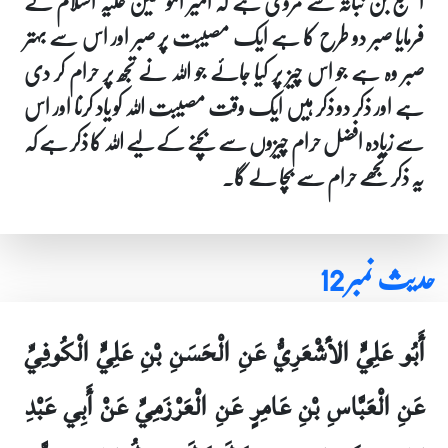
اصبغ بن نباتہ سے مروی ہے کہ امیر المومنین علیہ السلام نے
فرمایا صبر دو طرح کا ہے ایک مصیبت پر صبر اور اس سے بہتر
صبر وہ ہے جو اس چیز پر کیا جائے جو اللہ نے تجھ پر حرام کر دی
ہے اور ذکر دو ذکر ہیں ایک وقت مصیبت اللہ کو یاد کرنا اور اس
سے زیادہ افضل حرام چیزوں سے بچنے کے لیے اللہ کا ذکر ہے کہ
یہ ذکر تجھے حرام سے بچا لے گا۔
حدیث نمبر 12
أَبُو عَلِيٍّ الأشْعَرِيُّ عَنِ الْحَسَنِ بْنِ عَلِيٍّ الْكُوفِيِّ
عَنِ الْعَبَّاسِ بْنِ عَامِرٍ عَنِ الْعَرْزَمِيِّ عَنْ أَبِي عَبْدِ