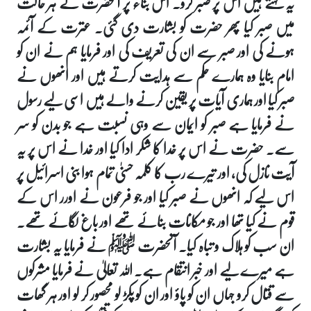
یہ کہتے ہیں اس پر صبر کرو۔ اس بناء پر آنحضرت نے ہر حالت
میں صبر کیا پھر حضرت کو بشارت دی گئی۔ عترت کے آئمہ
ہونے کی اور صبر سے ان کی تعریف کی اور فرمایا ہم نے ان کو
امام بنایا وہ ہمارے حکم سے ہدایت کرتے ہیں اور انھوں نے
صبر کیا اور ہماری آیات پر یقین کرنے والے ہیں اسی لیے رسول
نے فرمایا ہے صبر کو ایمان سے وہی نسبت ہے جو بدن کو سر
سے۔ حضرت نے اس پر خدا کا شکر ادا کیا اور خدا نے اس پر یہ
آیت نازل کی، اور تیرے رب کا کلمہ حسنیٰ تمام ہوا بنی اسرائیل پر
اس لیے کہ انھوں نے صبر کیا اور جو فرعون نے اورر اس کے
قوم نے کیا تھا اور جو مکانات بنائے تھے اور باغ لگائے تھے۔
ان سب کو ہلاک و تباہ کیا۔ آنحضرت ﷺ نے فرمایا یہ بشارت
ہے میرے لیے اور خبر انتقام ہے۔ اللہ تعالیٰ نے فرمایا مشرکوں
سے قتال کرو جہاں ان کو پاؤ اور ان کو پکڑ لو محصور کر لو اور ہر گھات