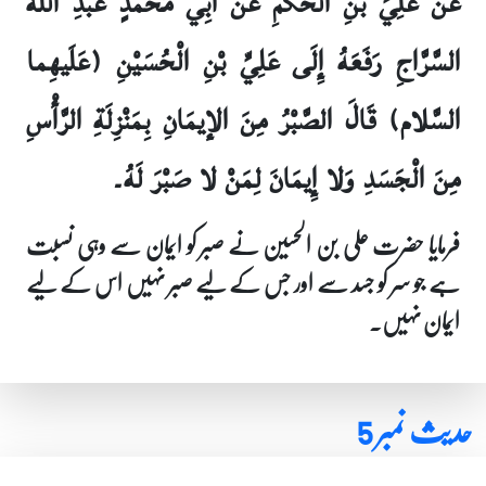
عَنْ عَلِيِّ بْنِ الْحَكَمِ عَنْ أَبِي مُحَمَّدٍ عَبْدِ الله
السَّرَّاجِ رَفَعَهُ إِلَى عَلِيِّ بْنِ الْحُسَيْنِ (عَلَيهِما
السَّلام) قَالَ الصَّبْرُ مِنَ الإيمَانِ بِمَنْزِلَةِ الرَّأْسِ
مِنَ الْجَسَدِ وَلا إِيمَانَ لِمَنْ لا صَبْرَ لَهُ۔
فرمایا حضرت علی بن الحسین نے صبر کو ایمان سے وہی نسبت
ہے جو سر کو جسد سے اور جس کے لیے صبر نہیں اس کے لیے
ایمان نہیں۔
حدیث نمبر 5