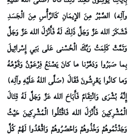
وآلِه) الصَّبْرُ مِنَ الإيمَانِ كَالرَّأْسِ مِنَ الْجَسَدِ
فَشَكَرَ الله عَزَّ وَجَلَّ ذَلِكَ لَهُ فَأَنْزَلَ الله عَزَّ وَجَلَّ
وَتَمَّتْ كَلِمَتُ رَبِّكَ الْحُسْنى‏ عَلى‏ بَنِي إِسْرائِيلَ
بِما صَبَرُوا وَدَمَّرْنا ما كانَ يَصْنَعُ فِرْعَوْنُ وَقَوْمُهُ
وَما كانُوا يَعْرِشُونَ فَقَالَ (صَلَّى اللهُ عَلَيْهِ وآلِه)
إِنَّهُ بُشْرَى وَانْتِقَامٌ فَأَبَاحَ الله عَزَّ وَجَلَّ لَهُ قِتَالَ
الْمُشْرِكِينَ فَأَنْزَلَ الله فَاقْتُلُوا الْمُشْرِكِينَ حَيْثُ
وَجَدْتُمُوهُمْ وَخُذُوهُمْ وَاحْصُرُوهُمْ وَاقْعُدُوا لَهُمْ كُلَّ