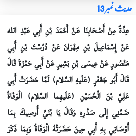
حدیث نمبر 13
عِدَّةٌ مِنْ أَصْحَابِنَا عَنْ أَحْمَدَ بْنِ أَبِي عَبْدِ الله
عَنْ إِسْمَاعِيلَ بْنِ مِهْرَانَ عَنْ دُرُسْتَ بْنِ أَبِي
مَنْصُورٍ عَنْ عِيسَى بْنِ بَشِيرٍ عَنْ أَبِي حَمْزَةَ قَالَ
قَالَ أَبُو جَعْفَرٍ (عَلَيهِ السَّلام) لَمَّا حَضَرَتْ أَبِي
عَلِيَّ بْنَ الْحُسَيْنِ (عَلَيهِما السَّلام) الْوَفَاةُ
ضَمَّنِي إِلَى صَدْرِهِ وَقَالَ يَا بُنَيَّ أُوصِيكَ بِمَا
أَوْصَانِي بِهِ أَبِي حِينَ حَضَرَتْهُ الْوَفَاةُ وَبِمَا ذَكَرَ