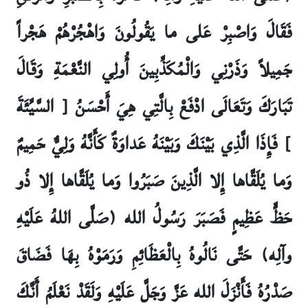
فَقَالَ وَاصْبِرْ عَلى‏ ما يَقُولُونَ وَاهْجُرْهُمْ هَجْراً
جَمِيلاً وَذَرْنِي وَالْمُكَذِّبِينَ أُولِي النَّعْمَةِ وَقَالَ
تَبَارَكَ وَتَعَالَى ادْفَعْ بِالَّتِي هِيَ أَحْسَنُ [ السَّيِّئَةَ
] فَإِذَا الَّذِي بَيْنَكَ وَبَيْنَهُ عَداوَةٌ كَأَنَّهُ وَلِيٌّ حَمِيمٌ
وَما يُلَقَّاها إِلا الَّذِينَ صَبَرُوا وَما يُلَقَّاها إِلا ذُو
حَظٍّ عَظِيمٍ فَصَبَرَ رَسُولُ الله (صَلَّى اللهُ عَلَيْهِ
وآلِه) حَتَّى نَالُوهُ بِالْعَظَائِمِ وَرَمَوْهُ بِهَا فَضَاقَ
صَدْرُهُ فَأَنْزَلَ الله عَزَّ وَجَلَّ عَلَيْهِ وَلَقَدْ نَعْلَمُ أَنَّكَ