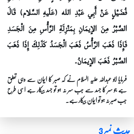
فُضَيْلٍ عَنْ أَبِي عَبْدِ الله (عَلَيهِ السَّلام) قَالَ
الصَّبْرُ مِنَ الإيمَانِ بِمَنْزِلَةِ الرَّأْسِ مِنَ الْجَسَدِ
فَإِذَا ذَهَبَ الرَّأْسُ ذَهَبَ الْجَسَدُ كَذَلِكَ إِذَا ذَهَبَ
الصَّبْرُ ذَهَبَ الإيمَانُ۔
فرمایا ابو عبداللہ علیہ السلام نے کہ صبر کا ایمان سے وہی تعلق
ہے جو سر کا جسد سے جب سر نہ ہو تو جسد بیکار ہے اسی طرح
جب صبر نہ ہو تو ایمان بیکار ہے۔
حدیث نمبر 3