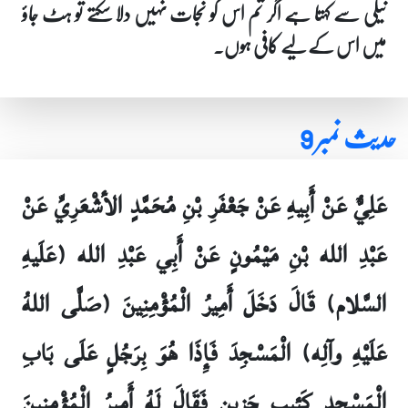
نیکی سے کہتا ہے اگر تم اس کو نجات نہیں دلا سکتے تو ہٹ جاؤ
میں اس کے لیے کافی ہوں۔
حدیث نمبر 9
عَلِيٌّ عَنْ أَبِيهِ عَنْ جَعْفَرِ بْنِ مُحَمَّدٍ الأشْعَرِيِّ عَنْ
عَبْدِ الله بْنِ مَيْمُونٍ عَنْ أَبِي عَبْدِ الله (عَلَيهِ
السَّلام) قَالَ دَخَلَ أَمِيرُ الْمُؤْمِنِينَ (صَلَّى اللهُ
عَلَيْهِ وآلِه) الْمَسْجِدَ فَإِذَا هُوَ بِرَجُلٍ عَلَى بَابِ
الْمَسْجِدِ كَئِيبٍ حَزِينٍ فَقَالَ لَهُ أَمِيرُ الْمُؤْمِنِينَ