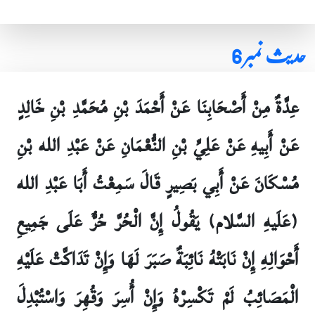
حدیث نمبر 6
عِدَّةٌ مِنْ أَصْحَابِنَا عَنْ أَحْمَدَ بْنِ مُحَمَّدِ بْنِ خَالِدٍ
عَنْ أَبِيهِ عَنْ عَلِيِّ بْنِ النُّعْمَانِ عَنْ عَبْدِ الله بْنِ
مُسْكَانَ عَنْ أَبِي بَصِيرٍ قَالَ سَمِعْتُ أَبَا عَبْدِ الله
(عَلَيهِ السَّلام) يَقُولُ إِنَّ الْحُرَّ حُرٌّ عَلَى جَمِيعِ
أَحْوَالِهِ إِنْ نَابَتْهُ نَائِبَةٌ صَبَرَ لَهَا وَإِنْ تَدَاكَّتْ عَلَيْهِ
الْمَصَائِبُ لَمْ تَكْسِرْهُ وَإِنْ أُسِرَ وَقُهِرَ وَاسْتُبْدِلَ