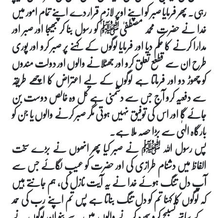
رہی۔ پھر فرمایا صبر کو اپنے اوپر لازم قرار دے اپنے تمام امور میں
خدا نے حضرت محمد مصطفیٰﷺ کو رسول بنا کر بھیجا اور صبر اور
مدارا کرنے کا حکم دیا اور فرمایا لوگوں کے کہنے پر صبر کرو اور پوری
طرح ان سے قطعع تعلق کرو اور جھٹلانے والوں اور دولت مندوں
کو چھوڑ دو اور فرماتا ہے لوگوں کے لیے اعتراض کا اچھے طریقہ
سے دفعیہ کرو آج جس سے دشمنی ہے کل وہ خالص دوست بن
جائے گا اور اس کی توفیق نہیں ہوتی مگر صبر کرنے والوں یا جن کو
بارگاہ الہٰی سے بڑا حصہ ملا ہے۔
پس رسول اللہ ﷺ نے صبر کیا پھر انھوں نے بڑے سخت
الفاظ میں دشنام طرازی کی اور حضرت کو عیب لگائے جس سے
آپ دل تنگ ہوئے خدا نے یہ آیت نازل کی، ہم جانتے ہیں
کہ لوگوں کا کہنا تم کو دل تنگ بناتا ہے پس تم اپنے رب کی حمد
کے ساتھ تسبیح کرو سجدہ کرنے والوں میں سے بنو ان لوگوں نے