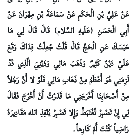
عَنْ عَلِيِّ بْنِ الْحَكَمِ عَنْ سَمَاعَةَ بْنِ مِهْرَانَ عَنْ
أَبِي الْحَسَنِ (عَلَيهِ السَّلام) قَالَ قَالَ لِي مَا
حَبَسَكَ عَنِ الْحَجِّ قَالَ قُلْتُ جُعِلْتُ فِدَاكَ وَقَعَ
عَلَيَّ دَيْنٌ كَثِيرٌ وَذَهَبَ مَالِي وَدَيْنِيَ الَّذِي قَدْ
لَزِمَنِي هُوَ أَعْظَمُ مِنْ ذَهَابِ مَالِي فَلَوْ لا أَنَّ رَجُلاً
مِنْ أَصْحَابِنَا أَخْرَجَنِي مَا قَدَرْتُ أَنْ أَخْرُجَ فَقَالَ
لِي إِنْ تَصْبِرْ تُغْتَبَطْ وَإِلا تَصْبِرْ يُنْفِذِ الله مَقَادِيرَهُ
رَاضِياً كُنْتَ أَمْ كَارِهاً۔