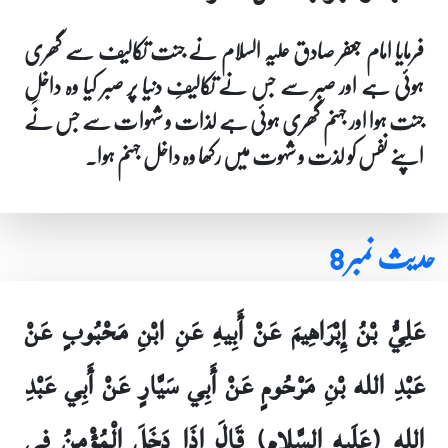
فرمایا امام جعفر صادق علیہ السلام نے جنت تکالیف سے گھری
ہوئی ہے اور صبر سے جس نے تکالیفِ دنیا پر صبر کیا وہ داخلِ
جنت ہوا اور جہنم گھری ہوئی ہے لذات و شہوات سے جس نے
اپنے نفس کو لذت و شہوت میں رکھا وہ داخل جہنم ہوا۔
حدیث نمبر 8
عَلِيُّ بْنُ إِبْرَاهِيمَ عَنْ أَبِيهِ عَنِ ابْنِ مَحْبُوبٍ عَنْ
عَبْدِ الله بْنِ مَرْحُومٍ عَنْ أَبِي سَيَّارٍ عَنْ أَبِي عَبْدِ
الله (عَلَيهِ السَّلام) قَالَ إِذَا دَخَلَ الْمُؤْمِنُ فِي