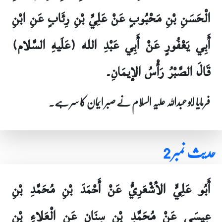
الْحَسَنِ بْنِ مَحْبُوبٍ عَنْ عَلِيِّ بْنِ رِئَابٍ عَنِ ابْنِ
أَبِي يَعْفُورٍ عَنْ أَبِي عَبْدِ الله (عَلَيهِ السَّلام)
قَالَ الصَّبْرُ رَأْسُ الإيمَانِ۔
فرمایا ابو عبداللہ علیہ السلام نے صبر ایمان کا سر ہے۔
حدیث نمبر 2
أَبُو عَلِيٍّ الأشْعَرِيُّ عَنْ أَحْمَدَ بْنِ مُحَمَّدِ بْنِ
عِيسَى عَنْ مُحَمَّدِ بْنِ سِنَانٍ عَنِ الْعَلاءِ بْنِ