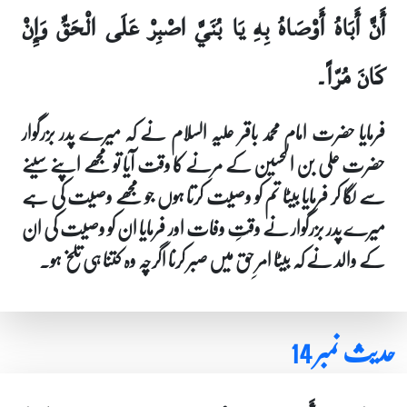
أَنَّ أَبَاهُ أَوْصَاهُ بِهِ يَا بُنَيَّ اصْبِرْ عَلَى الْحَقِّ وَإِنْ
كَانَ مُرّاً۔
فرمایا حضرت امام محمد باقر علیہ السلام نے کہ میرے پدر بزرگوار
حضرت علی بن الحسین کے مرنے کا وقت آیا تو مجھے اپنے سینے
سے لگا کر فرمایا بیٹا تم کو وصیت کرتا ہوں جو مجھے وصیت کی ہے
میرے پدر بزرگوار نے وقتِ وفات اور فرمایا ان کو وصیت کی ان
کے والد نے کہ بیٹا امرِ حق میں صبر کرنا اگرچہ وہ کتنا ہی تلخ ہو۔
حدیث نمبر 14