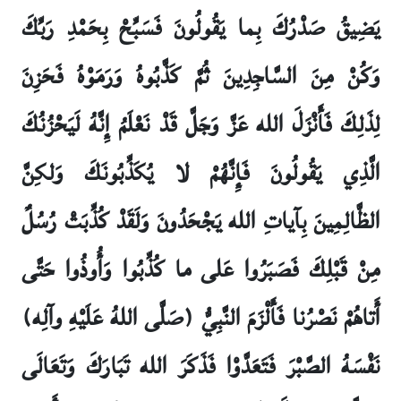
يَضِيقُ صَدْرُكَ بِما يَقُولُونَ فَسَبِّحْ بِحَمْدِ رَبِّكَ
وَكُنْ مِنَ السَّاجِدِينَ ثُمَّ كَذَّبُوهُ وَرَمَوْهُ فَحَزِنَ
لِذَلِكَ فَأَنْزَلَ الله عَزَّ وَجَلَّ قَدْ نَعْلَمُ إِنَّهُ لَيَحْزُنُكَ
الَّذِي يَقُولُونَ فَإِنَّهُمْ لا يُكَذِّبُونَكَ وَلكِنَّ
الظَّالِمِينَ بِ‏آياتِ الله يَجْحَدُونَ وَلَقَدْ كُذِّبَتْ رُسُلٌ
مِنْ قَبْلِكَ فَصَبَرُوا عَلى‏ ما كُذِّبُوا وَأُوذُوا حَتَّى
أَتاهُمْ نَصْرُنا فَأَلْزَمَ النَّبِيُّ (صَلَّى اللهُ عَلَيْهِ وآلِه)
نَفْسَهُ الصَّبْرَ فَتَعَدَّوْا فَذَكَرَ الله تَبَارَكَ وَتَعَالَى