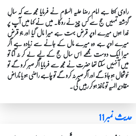
راوی کہتا ہے امام رضا علیہ السلام نے فرمایا مجھ سے کہ سالِ
گزشتہ تمہیں حج سے کس چیز نے روکا۔ میں نے کہا میں آپ پر
فدا ہوں میرے اوپر قرض بہت ہے میرا مال گیا اور جو قرض
میرے اوپر ہے وہ میرے مال کے جانے سے زیادہ ہے اگر
میرا ایک دوست مجھے اس سال حج کے لیے لے کر نہ آتا تو
میں آ نہیں سکتا تھا حضرت نے مجھ سے فرمایا اگر صبر کرو گے تو
خوشحال ہو جاؤ گے اور اگر صبر نہ کرو گے تو چاہے راضی ہو یا ناراض
مقادیرِ الہٰیہ تو نافذ ہو کر رہیں گی۔
حدیث نمبر 11