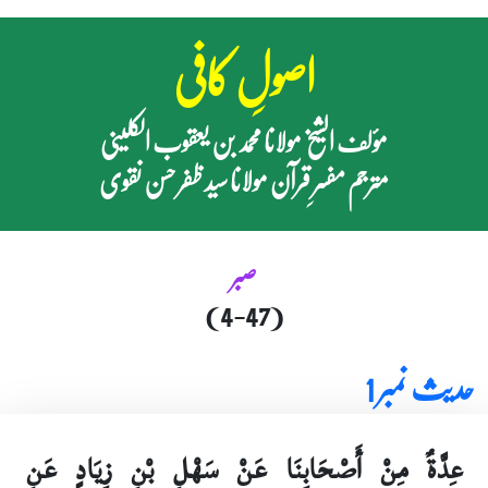
اصولِ کافی
مؤلف الشیخ مولانا محمد بن یعقوب الکلینی
مترجم مفسرِ قرآن مولانا سید ظفر حسن نقوی
صبر
(4-47)
حدیث نمبر 1
عِدَّةٌ مِنْ أَصْحَابِنَا عَنْ سَهْلِ بْنِ زِيَادٍ عَنِ