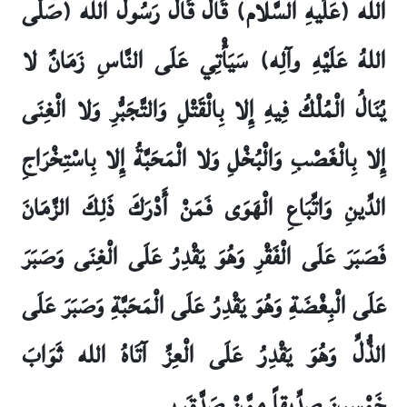
الله (عَلَيهِ السَّلام) قَالَ قَالَ رَسُولُ الله (صَلَّى
اللهُ عَلَيْهِ وآلِه) سَيَأْتِي عَلَى النَّاسِ زَمَانٌ لا
يُنَالُ الْمُلْكُ فِيهِ إِلا بِالْقَتْلِ وَالتَّجَبُّرِ وَلا الْغِنَى
إِلا بِالْغَصْبِ وَالْبُخْلِ وَلا الْمَحَبَّةُ إِلا بِاسْتِخْرَاجِ
الدِّينِ وَاتِّبَاعِ الْهَوَى فَمَنْ أَدْرَكَ ذَلِكَ الزَّمَانَ
فَصَبَرَ عَلَى الْفَقْرِ وَهُوَ يَقْدِرُ عَلَى الْغِنَى وَصَبَرَ
عَلَى الْبِغْضَةِ وَهُوَ يَقْدِرُ عَلَى الْمَحَبَّةِ وَصَبَرَ عَلَى
الذُّلِّ وَهُوَ يَقْدِرُ عَلَى الْعِزِّ آتَاهُ الله ثَوَابَ
خَمْسِينَ صِدِّيقاً مِمَّنْ صَدَّقَ بِي۔