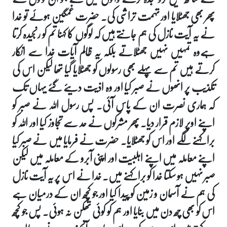
پھر بھی جھٹلایا اور تہمت تراشی کی۔ حضرت غمگین ہوئے تو خدا
نے یہ آیت نازل کی ہم جانتے ہیں کہ لوگوں کا کہنا تم کو رنجیدہ کرتا
ہےوہ تمہیں نہیں جھٹلاتے بلکہ یہ ظالم آیات خدا سے انکار
کرتے ہیں تم سے پہلے بھی رسولوں کو جھٹلایا گیا تھا لیکن اس کی
تکذیب پر انھوں نے صبر کیا اور وہ اذیت دیئے گئے یہاں تک
کہ ہماری نصرت ان کے پاس آئی۔ پس رسول اللہ نے صبر کو
اپنے اوپر لازم قرار دیا۔ پھر مشرکوں نے حد سے تجاوز کیا اور اللہ کو
برا کہنے لگے اور اس کو جھٹلایا۔ حضرت نے فرمایا میں نے صبر کیا
اپنے معاملہ میں اپنے اہلبیت اور اپنی آبرو کے معاملہ میں لیکن
صبر نہیں ہو سکتا خدا کو برا کہنے میں۔ خدا نے اس پر یہ آیت نازل
کی ہم نے آسمان و زمین کو پیدا کیا اور جو کچھ ان کے درمیان ہے
اس کو بھی چھ دن میں بنایا اور ہم کو کوئی تھکن نہ ہوئی۔ پس جو کچھ