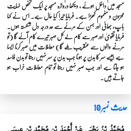
مسجد میں داخل ہوئے ، دیکھا دروازہ مسجد پر ایک شخص نہایت
محزون و مغموم کھڑا ہے۔ فرمایا تیرا کیا حال ہے۔ اس نے کہا
باپ، بھائی اور بہن کے مرنے سے حد درجہ دل شکستہ ہوں۔
فرمایا تقویٰ اور صبر سے کام لے کل صبر تیرے کام آئے گا (تو
مرنے والوں سے عنقریب ملے گا) معاملات میں صبر کرنا ایسا
ہے جیسے سر کا بدن پر ہونا جب بدن پر سر نہیں رہتا تو بدن فاسد
ہو جاتا ہے اور جب صبر نہیں رہتا تو تمام معاملات خراب ہو
جاتے ہیں۔
حدیث نمبر 10
مُحَمَّدُ بْنُ يَحْيَى عَنْ أَحْمَدَ بْنِ مُحَمَّدِ بْنِ عِيسَى