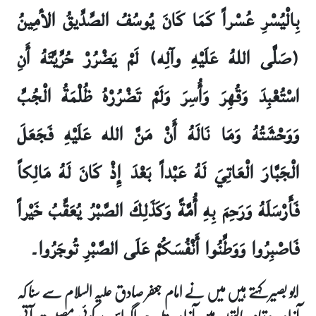
بِالْيُسْرِ عُسْراً كَمَا كَانَ يُوسُفُ الصِّدِّيقُ الأمِينُ
(صَلَّى اللهُ عَلَيْهِ وآلِه) لَمْ يَضْرُرْ حُرِّيَّتَهُ أَنِ
اسْتُعْبِدَ وَقُهِرَ وَأُسِرَ وَلَمْ تَضْرُرْهُ ظُلْمَةُ الْجُبِّ
وَوَحْشَتُهُ وَمَا نَالَهُ أَنْ مَنَّ الله عَلَيْهِ فَجَعَلَ
الْجَبَّارَ الْعَاتِيَ لَهُ عَبْداً بَعْدَ إِذْ كَانَ لَهُ مَالِكاً
فَأَرْسَلَهُ وَرَحِمَ بِهِ أُمَّةً وَكَذَلِكَ الصَّبْرُ يُعَقِّبُ خَيْراً
فَاصْبِرُوا وَوَطِّنُوا أَنْفُسَكُمْ عَلَى الصَّبْرِ تُوجَرُوا۔
ابو بصیر کہتے ہیں میں نے امام جعفر صادق علیہ السلام سے سنا کہ