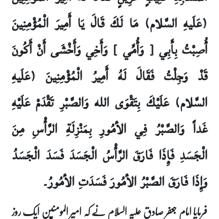
(عَلَيهِ السَّلام) مَا لَكَ قَالَ يَا أَمِيرَ الْمُؤْمِنِينَ
أُصِبْتُ بِأَبِي [ وَأُمِّي ] وَأَخِي وَأَخْشَى أَنْ أَكُونَ
قَدْ وَجِلْتُ فَقَالَ لَهُ أَمِيرُ الْمُؤْمِنِينَ (عَلَيهِ
السَّلام) عَلَيْكَ بِتَقْوَى الله وَالصَّبْرِ تَقْدَمْ عَلَيْهِ
غَداً وَالصَّبْرُ فِي الأمُورِ بِمَنْزِلَةِ الرَّأْسِ مِنَ
الْجَسَدِ فَإِذَا فَارَقَ الرَّأْسُ الْجَسَدَ فَسَدَ الْجَسَدُ
وَإِذَا فَارَقَ الصَّبْرُ الأمُورَ فَسَدَتِ الأمُورُ۔
فرمایا امام جعفر صادق علیہ السلام نے کہ امیر المومنین ایک روز