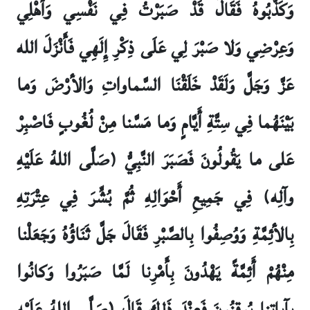
وَكَذَّبُوهُ فَقَالَ قَدْ صَبَرْتُ فِي نَفْسِي وَأَهْلِي
وَعِرْضِي وَلا صَبْرَ لِي عَلَى ذِكْرِ إِلَهِي فَأَنْزَلَ الله
عَزَّ وَجَلَّ وَلَقَدْ خَلَقْنَا السَّماواتِ وَالأرْضَ وَما
بَيْنَهُما فِي سِتَّةِ أَيَّامٍ وَما مَسَّنا مِنْ لُغُوبٍ فَاصْبِرْ
عَلى‏ ما يَقُولُونَ فَصَبَرَ النَّبِيُّ (صَلَّى اللهُ عَلَيْهِ
وآلِه) فِي جَمِيعِ أَحْوَالِهِ ثُمَّ بُشِّرَ فِي عِتْرَتِهِ
بِالأئِمَّةِ وَوُصِفُوا بِالصَّبْرِ فَقَالَ جَلَّ ثَنَاؤُهُ وَجَعَلْنا
مِنْهُمْ أَئِمَّةً يَهْدُونَ بِأَمْرِنا لَمَّا صَبَرُوا وَكانُوا
بِ‏آياتِنا يُوقِنُونَ فَعِنْدَ ذَلِكَ قَالَ (صَلَّى اللهُ عَلَيْهِ