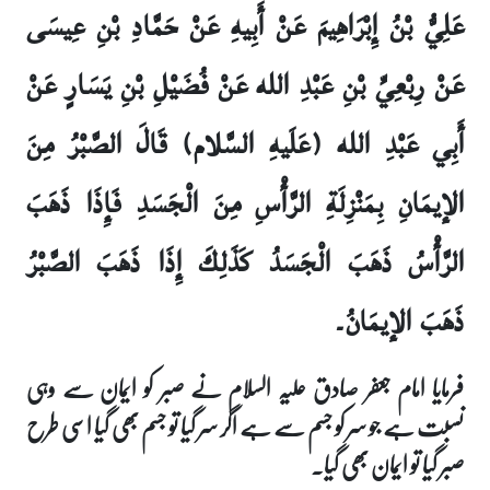
عَلِيُّ بْنُ إِبْرَاهِيمَ عَنْ أَبِيهِ عَنْ حَمَّادِ بْنِ عِيسَى
عَنْ رِبْعِيِّ بْنِ عَبْدِ الله عَنْ فُضَيْلِ بْنِ يَسَارٍ عَنْ
أَبِي عَبْدِ الله (عَلَيهِ السَّلام) قَالَ الصَّبْرُ مِنَ
الإيمَانِ بِمَنْزِلَةِ الرَّأْسِ مِنَ الْجَسَدِ فَإِذَا ذَهَبَ
الرَّأْسُ ذَهَبَ الْجَسَدُ كَذَلِكَ إِذَا ذَهَبَ الصَّبْرُ
ذَهَبَ الإيمَانُ۔
فرمایا امام جعفر صادق علیہ السلام نے صبر کو ایمان سے وہی
نسبت ہے جو سر کو جسم سے ہے اگر سر گیا تو جسم بھی گیا اسی طرح
صبر گیا تو ایمان بھی گیا۔