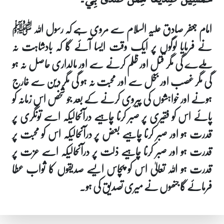
امام جعفر صادق علیہ السلام سے مروی ہے کہ رسول اللہ ﷺ
نے فرمایا لوگوں پر ایک وقت ایسا آئے گا کہ بادشاہت نہ
ملےے گی مگر قتل اور ظلم کرنے سے اور مالداری حاصل نہ ہو
گی مگر غصب اور بخل سے اور محبت نہ ہو گی مگر دین سے خارج
ہونے اور خواہشوں کی پیروی کرنے کے بعد جو شخص اس زمانہ کو
پائے اس کو فقیری پر صبر کرنا چاہیے درآنحالیکہ اسے تونگری پر
قدرت ہو اور صبر کرنا چاہیے بعض پر درآنحالیکہ اس کو محبت پر
قدرت ہو اور صبر کرنا چاہیے ذلت پر درآنحالیکہ اسے عزت پر
قدرت ہو اللہ تعالیٰ اس کو پچاس ایسے صدیقوں کا ثواب عطا
فرمائے گا جنھوں نے میری تصدیق کی ہو۔