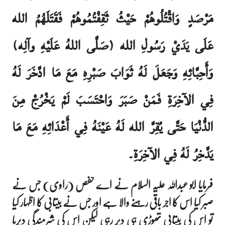
مَرْصَدٍ وَاقْتُلُوهُمْ حَيْثُ ثَقِفْتُمُوهُمْ فَقَتَلَهُمُ الله
عَلَى يَدَيْ رَسُولِ الله (صَلَّى اللهُ عَلَيْهِ وآلِه)
وَأَحِبَّائِهِ وَجَعَلَ لَهُ ثَوَابَ صَبْرِهِ مَعَ مَا ادَّخَرَ لَهُ
فِي الآخِرَةِ فَمَنْ صَبَرَ وَاحْتَسَبَ لَمْ يَخْرُجْ مِنَ
الدُّنْيَا حَتَّى يُقِرَّ الله لَهُ عَيْنَهُ فِي أَعْدَائِهِ مَعَ مَا
يَدَّخِرُ لَهُ فِي الآخِرَةِ۔
فرمایا ابو عبداللہ علیہ السلام نے اے حفص (راوی) جس نے
صبر کیا اس کا اجر باقی رہنے والا ہے اور جس نے بیتابی کا اظہار کیا
تو اس کی بیتابی تھوڑی ہی دیر رہی لیکن اس کی شرمندگی دیرپا