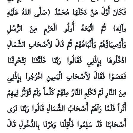
فَكَانَ أَوَّلَ مَنْ دَخَلَهَا مُحَمَّدٌ (صَلَّى اللهُ عَلَيْهِ
وآلِه) ثُمَّ اتَّبَعَهُ أُولُو الْعَزْمِ مِنَ الرُّسُلِ
وَأَوْصِيَاؤُهُمْ وَأَتْبَاعُهُمْ ثُمَّ قَالَ لأصْحَابِ الشِّمَالِ
ادْخُلُوهَا بِإِذْنِي فَقَالُوا رَبَّنَا خَلَقْتَنَا لِتُحْرِقَنَا
فَعَصَوْا فَقَالَ لأصْحَابِ الْيَمِينِ اخْرُجُوا بِإِذْنِي
مِنَ النَّارِ لَمْ تَكْلِمِ النَّارُ مِنْهُمْ كَلْماً وَلَمْ تُؤَثِّرْ فِيهِمْ
أَثَراً فَلَمَّا رَآهُمْ أَصْحَابُ الشِّمَالِ قَالُوا رَبَّنَا نَرَى
أَصْحَابَنَا قَدْ سَلِمُوا فَأَقِلْنَا وَمُرْنَا بِالدُّخُولِ قَالَ