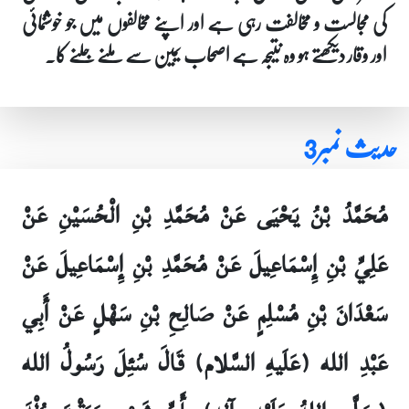
کی مجالست و مخالفت رہی ہے اور اپنے مخالفوں میں جو خوشنمائی
اور وقار دیکھتے ہو وہ نتیجہ ہے اصحاب یمین سے ملنے جلنے کا۔
حدیث نمبر3
مُحَمَّدُ بْنُ يَحْيَى عَنْ مُحَمَّدِ بْنِ الْحُسَيْنِ عَنْ
عَلِيِّ بْنِ إِسْمَاعِيلَ عَنْ مُحَمَّدِ بْنِ إِسْمَاعِيلَ عَنْ
سَعْدَانَ بْنِ مُسْلِمٍ عَنْ صَالِحِ بْنِ سَهْلٍ عَنْ أَبِي
عَبْدِ الله (عَلَيهِ السَّلام) قَالَ سُئِلَ رَسُولُ الله