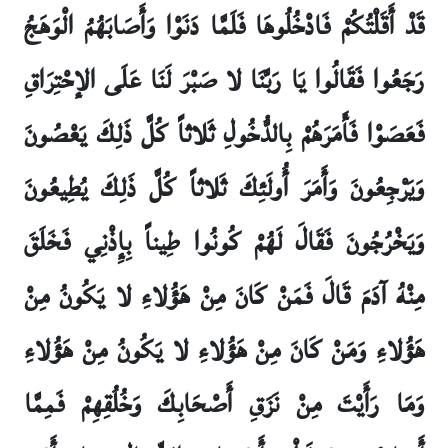
قَدْ أَقَلْتُكُمْ فَادْخُلُوهَا فَلَمَّا دَنَوْا وَأَصَابَهُمُ الْوَهَجُ
رَجَعُوا فَقَالُوا يَا رَبَّنَا لا صَبْرَ لَنَا عَلَى الإحْتِرَاقِ
فَعَصَوْا فَأَمَرَهُمْ بِالدُّخُولِ ثَلاثاً كُلَّ ذَلِكَ يَعْصُونَ
وَيَرْجِعُونَ وَأَمَرَ أُولَئِكَ ثَلاثاً كُلَّ ذَلِكَ يُطِيعُونَ
وَيَخْرُجُونَ فَقَالَ لَهُمْ كُونُوا طِيناً بِإِذْنِي فَخَلَقَ
مِنْهُ آدَمَ قَالَ فَمَنْ كَانَ مِنْ هَؤُلاءِ لا يَكُونُ مِنْ
هَؤُلاءِ وَمَنْ كَانَ مِنْ هَؤُلاءِ لا يَكُونُ مِنْ هَؤُلاءِ
وَمَا رَأَيْتَ مِنْ نَزَقِ أَصْحَابِكَ وَخُلُقِهِمْ فَمِمَّا