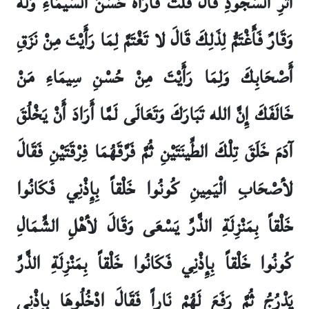
أَثَرِ السُّجُودِ قَالَ قُلْتُ فَأَرَاهُ حَسَنَ السِّيمَاءِ وَلَهُ
وَقَارٌ فَأَغْتَمُّ لِذَلِكَ قَالَ لا تَغْتَمَّ لِمَا رَأَيْتَ مِنْ نَزَقِ
أَصْحَابِكَ وَلِمَا رَأَيْتَ مِنْ حُسْنِ سِيمَاءِ مَنْ
خَالَفَكَ إِنَّ الله تَبَارَكَ وَتَعَالَى لَمَّا أَرَادَ أَنْ يَخْلُقَ
آدَمَ خَلَقَ تِلْكَ الطِّينَتَيْنِ ثُمَّ فَرَّقَهُمَا فِرْقَتَيْنِ فَقَالَ
لأصْحَابِ الْيَمِينِ كُونُوا خَلْقاً بِإِذْنِي فَكَانُوا
خَلْقاً بِمَنْزِلَةِ الذَّرِّ يَسْعَى وَقَالَ لأهْلِ الشِّمَالِ
كُونُوا خَلْقاً بِإِذْنِي فَكَانُوا خَلْقاً بِمَنْزِلَةِ الذَّرِّ
يَدْرُجُ ثُمَّ رَفَعَ لَهُمْ نَاراً فَقَالَ ادْخُلُوهَا بِإِذْنِي