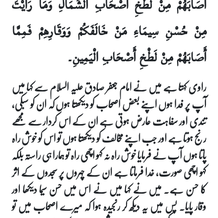
أَصَابَهُمْ مِنْ لَطْخِ أَصْحَابِ الشِّمَالِ وَمَا رَأَيْتَ
مِنْ حُسْنِ سِيمَاءِ مَنْ خَالَفَكُمْ وَوَقَارِهِمْ فَمِمَّا
أَصَابَهُمْ مِنْ لَطْخِ أَصْحَابِ الْيَمِينِ۔
راوی کہتا ہے میں نے امام جعفر صادق علیہ السلام سے کہا میں
آپ پر فدا ہوں اپنے بعض اصحاب کو دیکھتا ہوں کہ ان کو سبکی،
تندی اور سفاہت عارض ہوتی ہے ان کے اس کردار سے مجھے
رنج ہوتا ہے اور جب اپنے مخالف کو دیکھتا ہوں تو اس کو خوش راہ
پاتا ہوں آپ نے فرمایا خوش راہ نہ کہو اچھی راہ تو ہمارا ہی راستہ بلکہ
کہو اچھی صورت، خدا فرماتا ہے ان کے چہروں پر سجدوں کے اثر
کا حسن ہے۔ میں نے کہا میں نے اس میں حسن سیما دیکھا اور
وقار پایا۔ پس میں یہ دیکھ کر رنجیدہ ہوا کہ میرے اصحاب میں تو