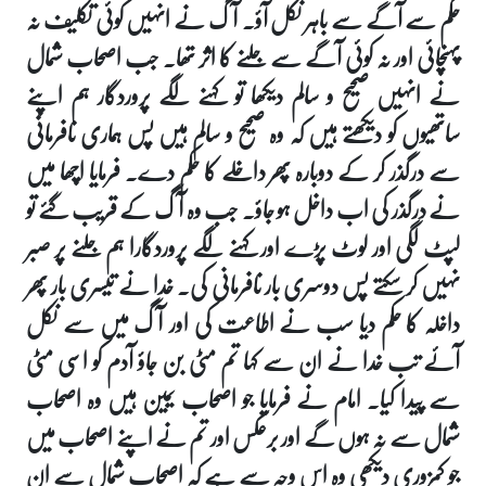
حکم سے آگے سے باہر نکل آؤ۔ آگ نے انہیں کوئی تکلیف نہ
پہنچائی اور نہ کوئی آگے سے جلنے کا اثر تھا۔ جب اصحاب شمال
نے انہیں صحیح و سالم دیکھا تو کہنے لگے پروردگار ہم اپنے
ساتھیوں کو دیکھتے ہیں کہ وہ صحیح و سالم ہیں پس ہماری نافرمانی
سے درگذر کر کے دوبارہ پھر داخلے کا حکم دے۔ فرمایا اچھا میں
نے درگذر کی اب داخل ہو جاؤ۔ جب وہ آگ کے قریب گئے تو
لپٹ لگی اور لوٹ پڑے اور کہنے لگے پروردگارا ہم جلنے پر صبر
نہیں کر سکتے پس دوسری بار نافرمانی کی۔ خدا نے تیسری بار پھر
داخلہ کا حکم دیا سب نے اطاعت کی اور آگ میں سے نکل
آئے تب خدا نے ان سے کہا تم مٹی بن جاؤ آدم کو اسی مٹی
سے پیدا کیا۔ امام نے فرمایا جو اصحاب یمین ہیں وہ اصحاب
شمال سے نہ ہوں گے اور برعکس اور تم نے اپنے اصحاب میں
جو کمزوری دیکھی وہ اس وجہ سے ہے کہ اصحاب شمال سے ان