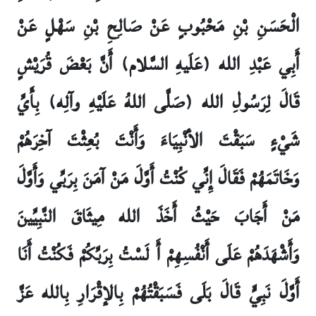
الْحَسَنِ بْنِ مَحْبُوبٍ عَنْ صَالِحِ بْنِ سَهْلٍ عَنْ
أَبِي عَبْدِ الله (عَلَيهِ السَّلام) أَنَّ بَعْضَ قُرَيْشٍ
قَالَ لِرَسُولِ الله (صَلَّى اللهُ عَلَيْهِ وآلِه) بِأَيِّ
شَيْ‏ءٍ سَبَقْتَ الأنْبِيَاءَ وَأَنْتَ بُعِثْتَ آخِرَهُمْ
وَخَاتَمَهُمْ فَقَالَ إِنِّي كُنْتُ أَوَّلَ مَنْ آمَنَ بِرَبِّي وَأَوَّلَ
مَنْ أَجَابَ حَيْثُ أَخَذَ الله مِيثَاقَ النَّبِيِّينَ
وَأَشْهَدَهُمْ عَلَى أَنْفُسِهِمْ أَ لَسْتُ بِرَبِّكُمْ فَكُنْتُ أَنَا
أَوَّلَ نَبِيٍّ قَالَ بَلَى فَسَبَقْتُهُمْ بِالإقْرَارِ بِالله عَزَّ