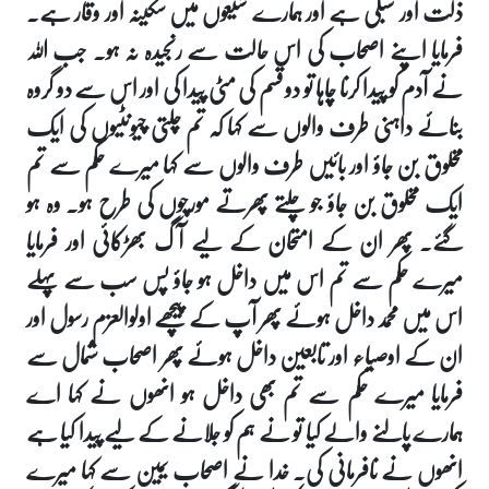
ذلت اور سبکی ہے اور ہمارے شیعوں میں سکینہ اور وقار ہے۔
فرمایا اپنے اصحاب کی اس حالت سے رنجیدہ نہ ہو۔ جب اللہ
نے آدم کو پیدا کرنا چاہا تو دو قسم کی مٹی پیدا کی اور اس سے دو گروہ
بنائے داہنی طرف والوں سے کہا کہ تم چلتی چیونٹیوں کی ایک
مخلوق بن جاؤ اور بائیں طرف والوں سے کہا میرے حکم سے تم
ایک مخلوق بن جاؤ جو چلتے پھرتے مورچوں کی طرح ہو۔ وہ ہو
گئے۔ پھر ان کے امتحان کے لیے آگ بھڑکائی اور فرمایا
میرے حکم سے تم اس میں داخل ہو جاؤ پس سب سے پہلے
اس میں محمد داخل ہوئے پھر آپ کے پیچھے اولوالعزم رسول اور
ان کے اوصیاء اور تابعین داخل ہوئے پھر اصحاب شمال سے
فرمایا میرے حکم سے تم بھی داخل ہو انھوں نے کہا اے
ہمارے پالنے والے کیا تو نے ہم کو جلانے کے لیے پیدا کیا ہے
انھوں نے نافرمانی کی۔ خدا نے اصحاب یمین سے کہا میرے