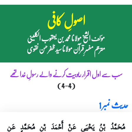
اصولِ کافی
مؤلف الشیخ مولانا محمد بن یعقوب الکلینی
مترجم مفسرِ قرآن مولانا سید ظفر حسن نقوی
سب سے اول اقرار ربوبیت کرنے والے رسولِ خدا تھے
(4-4)
حدیث نمبر 1
مُحَمَّدُ بْنُ يَحْيَى عَنْ أَحْمَدَ بْنِ مُحَمَّدٍ عَنِ