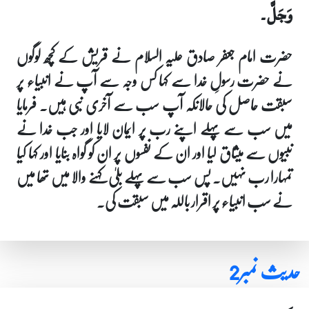
وَجَلَّ۔
حضرت امام جعفر صادق علیہ السلام نے قریش کے کچھ لوگوں
نے حضرت رسولِ خدا سے کہا کس وجہ سے آپ نے انبیاء پر
سبقت حاصل کی حالانکہ آپ سب سے آخری نبی ہیں۔ فرمایا
میں سب سے پہلے اپنے رب پر ایمان لایا اور جب خدا نے
نبیوں سے میثاق لیا اور ان کے نفسوں پر ان کو گواہ بنایا اور کہا کیا
تمہارا رب نہیں۔ پس سب سے پہلے بلیٰ کہنے والا میں تھا میں
نے سب انبیاء پر اقرار باللہ میں سبقت کی۔
حدیث نمبر2