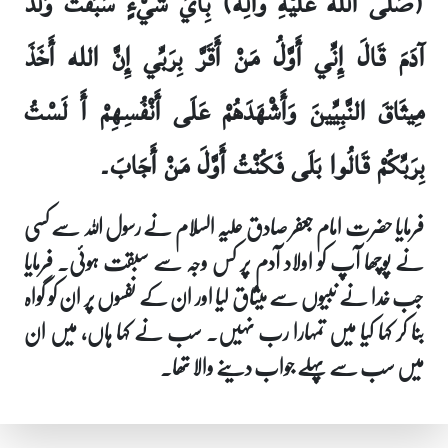
(صَلَّى اللهُ عَلَيْهِ وآلِه) بِأَيِّ شَيْ‏ءٍ سَبَقْتَ وُلْدَ
آدَمَ قَالَ إِنِّي أَوَّلُ مَنْ أَقَرَّ بِرَبِّي إِنَّ الله أَخَذَ
مِيثَاقَ النَّبِيِّينَ وَأَشْهَدَهُمْ عَلَى أَنْفُسِهِمْ أَ لَسْتُ
بِرَبِّكُمْ قَالُوا بَلَى فَكُنْتُ أَوَّلَ مَنْ أَجَابَ۔
فرمایا حضرت امام جعفر صادق علیہ السلام نے رسول اللہ سے کسی
نے پوچھا آپ کو اولاد آدم پر کس وجہ سے سبقت ہوئی۔ فرمایا
جب خدا نے نبیوں سے میثاق لیا اور ان کے نفسوں پر ان کو گواہ
بنا کر کہا کیا میں تمہارا رب نہیں۔ سب نے کہا ہاں، میں ان
میں سب سے پہلے جواب دینے والا تھا۔