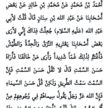
أَحْمَدُ بْنُ مُحَمَّدٍ عَنْ مُحَمَّدِ بْنِ خَالِدٍ عَنْ بَعْضِ
أَصْحَابِنَا عَنْ عَبْدِ الله بْنِ سِنَانٍ قَالَ قُلْتُ لأبِي
عَبْدِ الله (عَلَيهِ السَّلام) جُعِلْتُ فِدَاكَ إِنِّي لأرَى
بَعْضَ أَصْحَابِنَا يَعْتَرِيهِ النَّزَقُ وَالْحِدَّةُ وَالطَّيْشُ
فَأَغْتَمُّ لِذَلِكَ غَمّاً شَدِيداً وَأَرَى مَنْ خَالَفَنَا فَأَرَاهُ
حَسَنَ السَّمْتِ قَالَ لا تَقُلْ حَسَنَ السَّمْتِ فَإِنَّ
السَّمْتَ سَمْتُ الطَّرِيقِ وَلَكِنْ قُلْ حَسَنَ السِّيمَاءِ
فَإِنَّ الله عَزَّ وَجَلَّ يَقُولُ سِيماهُمْ فِي وُجُوهِهِمْ مِنْ