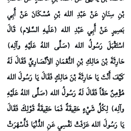
بْنِ سِنَانٍ عَنْ عَبْدِ الله بْنِ مُسْكَانَ عَنْ أَبِي
بَصِيرٍ عَنْ أَبِي عَبْدِ الله (عَلَيهِ السَّلام) قَالَ
اسْتَقْبَلَ رَسُولُ الله (صَلَّى اللهُ عَلَيْهِ وآلِه)
حَارِثَةَ بْنَ مَالِكِ بْنِ النُّعْمَانِ الأنْصَارِيَّ فَقَالَ لَهُ
كَيْفَ أَنْتَ يَا حَارِثَةَ بْنَ مَالِكٍ فَقَالَ يَا رَسُولَ الله
مُؤْمِنٌ حَقّاً فَقَالَ لَهُ رَسُولُ الله (صَلَّى اللهُ عَلَيْهِ
وآلِه) لِكُلِّ شَيْ‏ءٍ حَقِيقَةٌ فَمَا حَقِيقَةُ قَوْلِكَ فَقَالَ
يَا رَسُولَ الله عَزَفَتْ نَفْسِي عَنِ الدُّنْيَا فَأَسْهَرَتْ