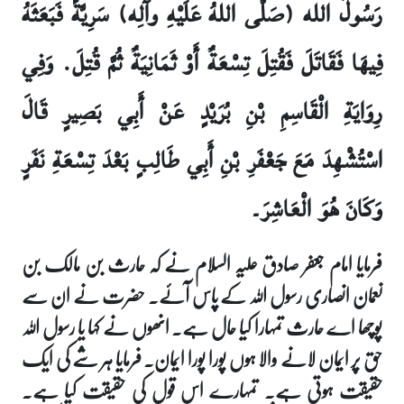
رَسُولُ الله (صَلَّى اللهُ عَلَيْهِ وآلِه) سَرِيَّةً فَبَعَثَهُ
فِيهَا فَقَاتَلَ فَقُتِلَ تِسْعَةٌ أَوْ ثَمَانِيَةٌ ثُمَّ قُتِلَ. وَفِي
رِوَايَةِ الْقَاسِمِ بْنِ بُرَيْدٍ عَنْ أَبِي بَصِيرٍ قَالَ
اسْتُشْهِدَ مَعَ جَعْفَرِ بْنِ أَبِي طَالِبٍ بَعْدَ تِسْعَةِ نَفَرٍ
وَكَانَ هُوَ الْعَاشِرَ۔
فرمایا امام جعفر صادق علیہ السلام نے کہ حارث بن مالک بن
نعمان انصاری رسول اللہ کے پاس آئے۔ حضرت نے ان سے
پوچھا اے حارث تمہارا کیا حال ہے۔ انھوں نے کہا یا رسول اللہ
حق پر ایمان لانے والا ہوں پورا پورا ایمان۔ فرمایا ہر شے کی ایک
حقیقت ہوتی ہے۔ تمہارے اس قول کی حقیقت کیا ہے۔