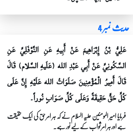
حدیث نمبر 4
عَلِيُّ بْنُ إِبْرَاهِيمَ عَنْ أَبِيهِ عَنِ النَّوْفَلِيِّ عَنِ
السَّكُونِيِّ عَنْ أَبِي عَبْدِ الله (عَلَيهِ السَّلام) قَالَ
قَالَ أَمِيرُ الْمُؤْمِنِينَ صَلَوَاتُ الله عَلَيْهِ إِنَّ عَلَى
كُلِّ حَقٍّ حَقِيقَةً وَعَلَى كُلِّ صَوَابٍ نُوراً۔
فرمایا امیر المومنین علیہ السلام نے کہ ہر امر حق کی ایک حقیقت
ہے اور ہر امر ثواب کے لیے نور ہے۔