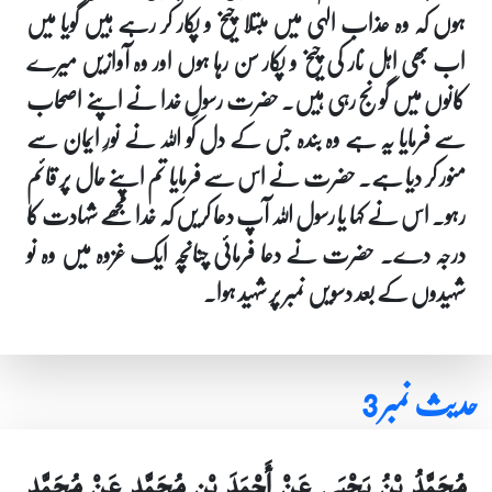
ہوں کہ وہ عذاب الہٰی میں مبتلا چیخ و پکار کر رہے ہیں گویا میں
اب بھی اہل نار کی چیخ و پکار سن رہا ہوں اور وہ آوازیں میرے
کانوں میں گونج رہی ہیں۔ حضرت رسولِ خدا نے اپنے اصحاب
سے فرمایا یہ ہے وہ بندہ جس کے دل کو اللہ نے نورِ ایمان سے
منور کر دیا ہے۔ حضرت نے اس سے فرمایا تم اپنے حال پر قائم
رہو۔ اس نے کہا یا رسول اللہ آپ دعا کریں کہ خدا مجھے شہادت کا
درجہ دے۔ حضرت نے دعا فرمائی چنانچہ ایک غزوہ میں وہ نو
شہیدوں کے بعد دسویں نمبر پر شہید ہوا۔
حدیث نمبر 3
مُحَمَّدُ بْنُ يَحْيَى عَنْ أَحْمَدَ بْنِ مُحَمَّدٍ عَنْ مُحَمَّدِ