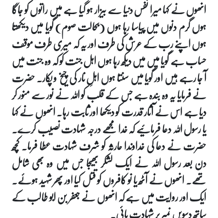
انھوں نے کہا میرا نفس دنیا سے بیزار ہو گیا ہے میں راتوں کو جاگا
ہوں گرم دنوں میں پیاسا رہا ہوں (بحالت صوم) گویا میں دیکھتا
ہوں اپنے رب کے عرش کی طرف اور یہ کہ میری طرف موقف
حساب ہے گویا میں میں دیکھ رہا ہوں اہل جنت کو کہ وہ جنت میں
آ جا رہے ہیں اور گویا میں سنتا ہوں اہلِ نار کی چیخ و پکار۔ حضرت
نے فرمایا یہ وہ بندہ ہے جس کے قلب کو اللہ نے نور سے منور کر
دیا ہے اس نے آثار قدرت کو دیکھا اور ثابت رہا۔ انھوں نے کہا
یا رسول اللہ دعا فرمائیے کہ خدا مجھے درجہ شہادت نصیب کرے۔
حضرت نے دعا کی خداوندا حارثہ کو شرف شہادت عطا فرما۔ کچھ
دن بعد رسول اللہ نے ایک لشکر بھیجا جس میں وہ بھی شامل
تھے۔ انھوں نے آٹھ یا نو کافروں کو قتل کیا اور پھر شہید ہوئے۔
ایک اور روایت میں ہے کہ انھوں نے جعفر بن ابو طالب کے
ساتھ دسویں نمبر پر شہادت پائی۔