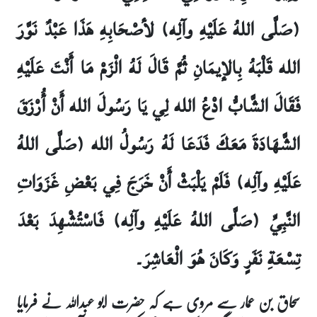
(صَلَّى اللهُ عَلَيْهِ وآلِه) لأصْحَابِهِ هَذَا عَبْدٌ نَوَّرَ
الله قَلْبَهُ بِالإيمَانِ ثُمَّ قَالَ لَهُ الْزَمْ مَا أَنْتَ عَلَيْهِ
فَقَالَ الشَّابُّ ادْعُ الله لِي يَا رَسُولَ الله أَنْ أُرْزَقَ
الشَّهَادَةَ مَعَكَ فَدَعَا لَهُ رَسُولُ الله (صَلَّى اللهُ
عَلَيْهِ وآلِه) فَلَمْ يَلْبَثْ أَنْ خَرَجَ فِي بَعْضِ غَزَوَاتِ
النَّبِيِّ (صَلَّى اللهُ عَلَيْهِ وآلِه) فَاسْتُشْهِدَ بَعْدَ
تِسْعَةِ نَفَرٍ وَكَانَ هُوَ الْعَاشِرَ۔
سحاق بن عمار سے مروی ہے کہ حضرت ابو عبداللہ نے فرمایا