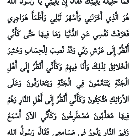
فَمَا حَقِيقَةُ يَقِينِكَ فَقَالَ إِنَّ يَقِينِي يَا رَسُولَ الله
هُوَ الَّذِي أَحْزَنَنِي وَأَسْهَرَ لَيْلِي وَأَظْمَأَ هَوَاجِرِي
فَعَزَفَتْ نَفْسِي عَنِ الدُّنْيَا وَمَا فِيهَا حَتَّى كَأَنِّي
أَنْظُرُ إِلَى عَرْشِ رَبِّي وَقَدْ نُصِبَ لِلْحِسَابِ وَحُشِرَ
الْخَلائِقُ لِذَلِكَ وَأَنَا فِيهِمْ وَكَأَنِّي أَنْظُرُ إِلَى أَهْلِ
الْجَنَّةِ يَتَنَعَّمُونَ فِي الْجَنَّةِ وَيَتَعَارَفُونَ وَعَلَى
الأرَائِكِ مُتَّكِئُونَ وَكَأَنِّي أَنْظُرُ إِلَى أَهْلِ النَّارِ وَهُمْ
فِيهَا مُعَذَّبُونَ مُصْطَرِخُونَ وَكَأَنِّي الآنَ أَسْمَعُ
زَفِيرَ النَّارِ يَدُورُ فِي مَسَامِعِي فَقَالَ رَسُولُ الله