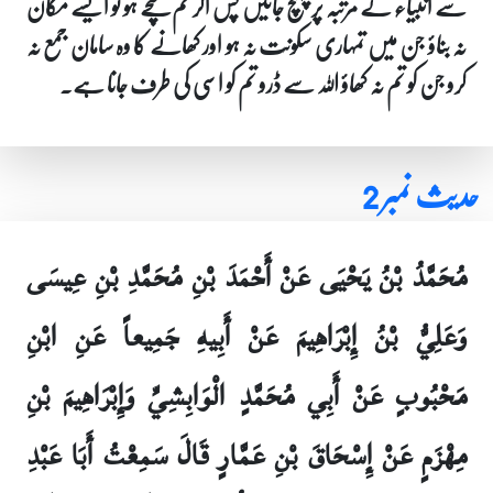
سے انبیاء کے مرتبہ پر پہنچ جائیں پس اگر تم سچے ہو تو ایسے مکان
نہ بناؤ جن میں تمہاری سکونت نہ ہو اور کھانے کا وہ سامان جمع نہ
کرو جن کو تم نہ کھاؤ اللہ سے ڈرو تم کو اسی کی طرف جانا ہے۔
حدیث نمبر 2
مُحَمَّدُ بْنُ يَحْيَى عَنْ أَحْمَدَ بْنِ مُحَمَّدِ بْنِ عِيسَى
وَعَلِيُّ بْنُ إِبْرَاهِيمَ عَنْ أَبِيهِ جَمِيعاً عَنِ ابْنِ
مَحْبُوبٍ عَنْ أَبِي مُحَمَّدٍ الْوَابِشِيِّ وَإِبْرَاهِيمَ بْنِ
مِهْزَمٍ عَنْ إِسْحَاقَ بْنِ عَمَّارٍ قَالَ سَمِعْتُ أَبَا عَبْدِ