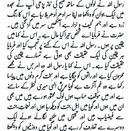
رسول اللہ نے لوگوں کے ساتھ صبح کی نماز پڑھی آپ نے سجدہ
میں ایک جوان کو دیکھا وہ اپنا سر ادھر اُدھر ہلا رہا ہے اس کا رنگ
زرد ہے اور جسم نحیف و نزار ہے آنکھیں سر میں گڑ گئی ہیں۔
حضرت نے فرمایا اے شخص تیرا کیا حال ہے۔ اس نے کہا میں
یقین پر ہوں۔ رسول اللہ نے اس کے کہنے پر تعجب کیا اور فرمایا
ہر یقین کی ایک حقیقت بھی ہوتی ہے تمہارے یقین کی
حقیقت کیا ہے۔ اس نے کہا یا رسول اللہ وہ امر جس نے مجھے
محزون کیا ہے اور راتوں کو جگایا ہے اور سخت گرم دنوں میں پیاسا
رکھا ہے وہ غمِ آخرت ہے گویا عرشِ الہٰی میری نظر کے سامنے
ہے اور میں موقفِ حساب ہوں لوگ محشور ہو رہے ہیں میں بھی
ان میں ہوں اور گویا میں اہل جنت کو دیکھ رہا ہوں اور نعماتِ جنت
سے فیضیاب ہیں اور تختوں میں تکیہ لگائے ہوئے ایک
دوسرے سے تعارف کر رہے ہیں اور گویا میں دوزخیوں کو دیکھتا