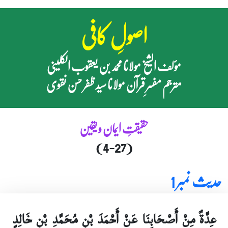
اصولِ کافی
مؤلف الشیخ مولانا محمد بن یعقوب الکلینی
مترجم مفسرِ قرآن مولانا سید ظفر حسن نقوی
حقیقتِ ایمان و یقین
(4-27)
حدیث نمبر 1
عِدَّةٌ مِنْ أَصْحَابِنَا عَنْ أَحْمَدَ بْنِ مُحَمَّدِ بْنِ خَالِدٍ