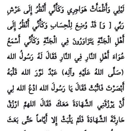
لَيْلِي وَأَظْمَأَتْ هَوَاجِرِي وَكَأَنِّي أَنْظُرُ إِلَى عَرْشِ
رَبِّي [ وَ] قَدْ وُضِعَ لِلْحِسَابِ وَكَأَنِّي أَنْظُرُ إِلَى
أَهْلِ الْجَنَّةِ يَتَزَاوَرُونَ فِي الْجَنَّةِ وَكَأَنِّي أَسْمَعُ
عُوَاءَ أَهْلِ النَّارِ فِي النَّارِ فَقَالَ لَهُ رَسُولُ الله
(صَلَّى اللهُ عَلَيْهِ وآلِه) عَبْدٌ نَوَّرَ الله قَلْبَهُ
أَبْصَرْتَ فَاثْبُتْ فَقَالَ يَا رَسُولَ الله ادْعُ الله لِي
أَنْ يَرْزُقَنِي الشَّهَادَةَ مَعَكَ فَقَالَ اللهمَّ ارْزُقْ
حَارِثَةَ الشَّهَادَةَ فَلَمْ يَلْبَثْ إِلا أَيَّاماً حَتَّى بَعَثَ