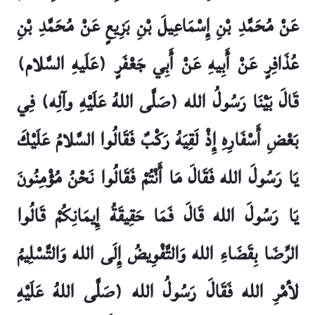
عَنْ مُحَمَّدِ بْنِ إِسْمَاعِيلَ بْنِ بَزِيعٍ عَنْ مُحَمَّدِ بْنِ
عُذَافِرٍ عَنْ أَبِيهِ عَنْ أَبِي جَعْفَرٍ (عَلَيهِ السَّلام)
قَالَ بَيْنَا رَسُولُ الله (صَلَّى اللهُ عَلَيْهِ وآلِه) فِي
بَعْضِ أَسْفَارِهِ إِذْ لَقِيَهُ رَكْبٌ فَقَالُوا السَّلامُ عَلَيْكَ
يَا رَسُولَ الله فَقَالَ مَا أَنْتُمْ فَقَالُوا نَحْنُ مُؤْمِنُونَ
يَا رَسُولَ الله قَالَ فَمَا حَقِيقَةُ إِيمَانِكُمْ قَالُوا
الرِّضَا بِقَضَاءِ الله وَالتَّفْوِيضُ إِلَى الله وَالتَّسْلِيمُ
لأمْرِ الله فَقَالَ رَسُولُ الله (صَلَّى اللهُ عَلَيْهِ