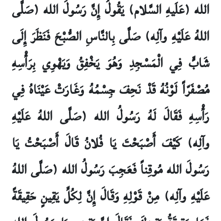
الله (عَلَيهِ السَّلام) يَقُولُ إِنَّ رَسُولَ الله (صَلَّى
اللهُ عَلَيْهِ وآلِه) صَلَّى بِالنَّاسِ الصُّبْحَ فَنَظَرَ إِلَى
شَابٍّ فِي الْمَسْجِدِ وَهُوَ يَخْفِقُ وَيَهْوِي بِرَأْسِهِ
مُصْفَرّاً لَوْنُهُ قَدْ نَحِفَ جِسْمُهُ وَغَارَتْ عَيْنَاهُ فِي
رَأْسِهِ فَقَالَ لَهُ رَسُولُ الله (صَلَّى اللهُ عَلَيْهِ
وآلِه) كَيْفَ أَصْبَحْتَ يَا فُلانُ قَالَ أَصْبَحْتُ يَا
رَسُولَ الله مُوقِناً فَعَجِبَ رَسُولُ الله (صَلَّى اللهُ
عَلَيْهِ وآلِه) مِنْ قَوْلِهِ وَقَالَ إِنَّ لِكُلِّ يَقِينٍ حَقِيقَةً