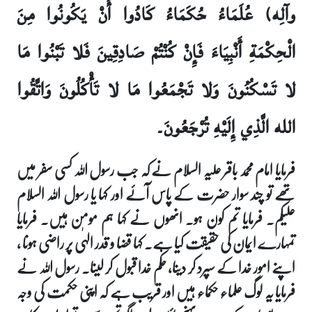
وآلِه) عُلَمَاءُ حُكَمَاءُ كَادُوا أَنْ يَكُونُوا مِنَ
الْحِكْمَةِ أَنْبِيَاءَ فَإِنْ كُنْتُمْ صَادِقِينَ فَلا تَبْنُوا مَا
لا تَسْكُنُونَ وَلا تَجْمَعُوا مَا لا تَأْكُلُونَ وَاتَّقُوا
الله الَّذِي إِلَيْهِ تُرْجَعُونَ۔
فرمایا امام محمد باقر علیہ السلام نے کہ جب رسول اللہ کسی سفر میں
تھے تو چند سوار حضرت کے پاس آئے اور کہا یا رسول اللہ السلام
علیکم۔ فرمایا تم کون ہو۔ انھوں نے کہا ہم مومن ہیں۔ فرمایا
تمہارے ایمان کی حقیقت کیا ہے۔ کہا قضا و قدر الہٰی پر راضی ہونا ،
اپنے امور خدا کے سپرد کر دینا، حکم خدا قبول کر لینا۔ رسول اللہ نے
فرمایا یہ لوگ علماء حکماء ہیں اور قریب ہے کہ اپنی حکمت کی وجہ