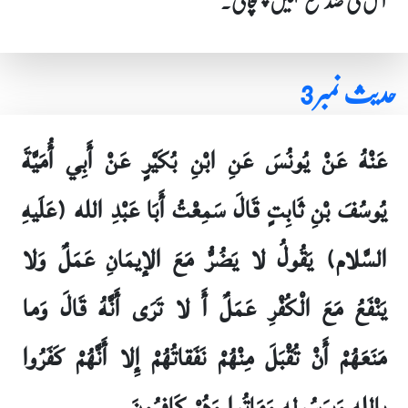
اس کی ضد نفع نہیں پہنچاتی۔
حدیث نمبر 3
عَنْهُ عَنْ يُونُسَ عَنِ ابْنِ بُكَيْرٍ عَنْ أَبِي أُمَيَّةَ
يُوسُفَ بْنِ ثَابِتٍ قَالَ سَمِعْتُ أَبَا عَبْدِ الله (عَلَيهِ
السَّلام) يَقُولُ لا يَضُرُّ مَعَ الإيمَانِ عَمَلٌ وَلا
يَنْفَعُ مَعَ الْكُفْرِ عَمَلٌ أَ لا تَرَى أَنَّهُ قَالَ وَما
مَنَعَهُمْ أَنْ تُقْبَلَ مِنْهُمْ نَفَقاتُهُمْ إِلا أَنَّهُمْ كَفَرُوا
بِالله وَبِرَسُولِهِ وَمَاتُوا وَهُمْ كَافِرُونَ۔