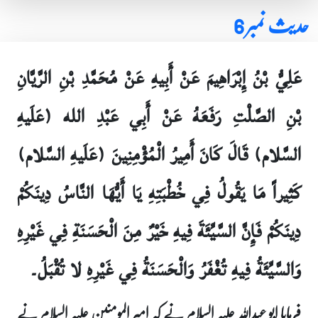
حدیث نمبر 6
عَلِيُّ بْنُ إِبْرَاهِيمَ عَنْ أَبِيهِ عَنْ مُحَمَّدِ بْنِ الرَّيَّانِ
بْنِ الصَّلْتِ رَفَعَهُ عَنْ أَبِي عَبْدِ الله (عَلَيهِ
السَّلام) قَالَ كَانَ أَمِيرُ الْمُؤْمِنِينَ (عَلَيهِ السَّلام)
كَثِيراً مَا يَقُولُ فِي خُطْبَتِهِ يَا أَيُّهَا النَّاسُ دِينَكُمْ
دِينَكُمْ فَإِنَّ السَّيِّئَةَ فِيهِ خَيْرٌ مِنَ الْحَسَنَةِ فِي غَيْرِهِ
وَالسَّيِّئَةُ فِيهِ تُغْفَرُ وَالْحَسَنَةُ فِي غَيْرِهِ لا تُقْبَلُ۔
فرمایا ابو عبداللہ علیہ السلام نے کہ امیر المومنین علیہ السلام نے