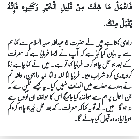
فَاعْمَلْ مَا شِئْتَ مِنْ قَلِيلِ الْخَيْرِ وَكَثِيرِهِ فَإِنَّهُ
يُقْبَلُ مِنْكَ۔
راوی کہتا ہے میں نے حضرت ابو عبداللہ علیہ السلام سے کہا ہم
سے یہ بیان کیا گیا ہے کہ آپ نے ایسا فرمایا ہے کہ معرفت
کے بعد جو عمل چاہو کرو۔ فرمایا کہا تو ہے۔ میں نے کہا چاہے زنا
کرو چوری کرو شراب پیو۔ فرمایا انا للہ و انا الیہ راجعون، واللہ تم
نے ہمارے معاملے میں انصاف نہیں کیا۔ یہ کیسے ممکن ہے کہ
جن اعمال پر ہم سے مواخذہ کیا جائیگا اس کا مواخذہ ان لوگوں سے
نہ ہو گا۔ میں نے تو یہ کہا کہ معرفت کے بعد عمل خیر جو چاہو کرو کم
ہو یا زیادہ وہ قبول کیا جائے گا۔