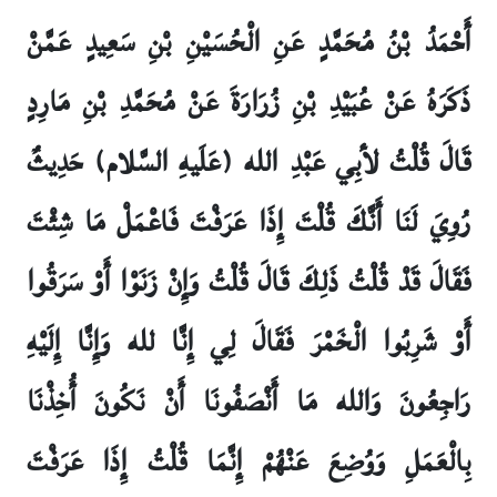
أَحْمَدُ بْنُ مُحَمَّدٍ عَنِ الْحُسَيْنِ بْنِ سَعِيدٍ عَمَّنْ
ذَكَرَهُ عَنْ عُبَيْدِ بْنِ زُرَارَةَ عَنْ مُحَمَّدِ بْنِ مَارِدٍ
قَالَ قُلْتُ لأبِي عَبْدِ الله (عَلَيهِ السَّلام) حَدِيثٌ
رُوِيَ لَنَا أَنَّكَ قُلْتَ إِذَا عَرَفْتَ فَاعْمَلْ مَا شِئْتَ
فَقَالَ قَدْ قُلْتُ ذَلِكَ قَالَ قُلْتُ وَإِنْ زَنَوْا أَوْ سَرَقُوا
أَوْ شَرِبُوا الْخَمْرَ فَقَالَ لِي إِنَّا لله وَإِنَّا إِلَيْهِ
رَاجِعُونَ وَالله مَا أَنْصَفُونَا أَنْ نَكُونَ أُخِذْنَا
بِالْعَمَلِ وَوُضِعَ عَنْهُمْ إِنَّمَا قُلْتُ إِذَا عَرَفْتَ