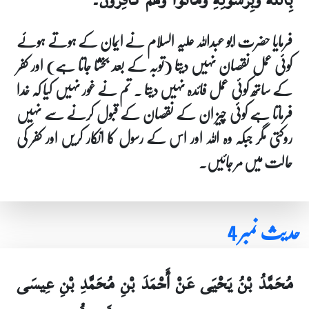
فرمایا حضرت ابو عبداللہ علیہ السلام نے ایمان کے ہوتے ہوئے
کوئی عمل نقصان نہیں دیتا (توبہ کے بعد بخشا جاتا ہے) اور کفر
کے ساتھ کوئی عمل فائدہ نہیں دیتا ۔ تم نے غور نہیں کیا کہ خدا
فرماتا ہے کوئی چیز ان کے نقصان کے قبول کرنے سے نہیں
روکتی مگر جبکہ وہ اللہ اور اس کے رسول کا انکار کریں اور کفر کی
حالت میں مر جائیں۔
حدیث نمبر 4
مُحَمَّدُ بْنُ يَحْيَى عَنْ أَحْمَدَ بْنِ مُحَمَّدِ بْنِ عِيسَى