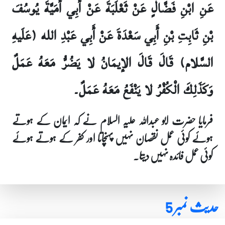
عَنِ ابْنِ فَضَّالٍ عَنْ ثَعْلَبَةَ عَنْ أَبِي أُمَيَّةَ يُوسُفَ
بْنِ ثَابِتِ بْنِ أَبِي سَعْدَةَ عَنْ أَبِي عَبْدِ الله (عَلَيهِ
السَّلام) قَالَ قَالَ الإيمَانُ لا يَضُرُّ مَعَهُ عَمَلٌ
وَكَذَلِكَ الْكُفْرُ لا يَنْفَعُ مَعَهُ عَمَلٌ۔
فرمایا حضرت ابو عبداللہ علیہ السلام نے کہ ایمان کے ہوتے
ہوئے کوئی عمل نقصان نہیں پہنچاتا اور کفر کے ہوتے ہوئے
کوئی عمل فائدہ نہیں دیتا۔
حدیث نمبر 5