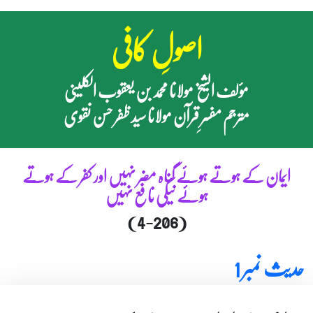
اصولِ کافی
مؤلف الشیخ مولانا محمد بن یعقوب الکلینی
مترجم مفسرِ قرآن مولانا سید ظفر حسن نقوی
ایمان کے ہوتے ہوئے گناہ مضر نہیں اور کفر کے ہوتے
ہوئے نیکی نافع نہیں
(4-206)
حدیث نمبر 1