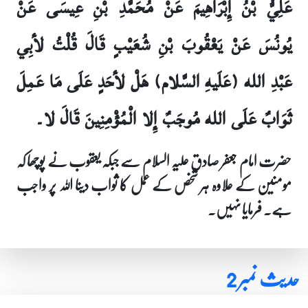
عَلِيُّ بْنُ إِبْرَاهِيمَ عَنْ مُحَمَّدِ بْنِ عِيسَى عَنْ
يُونُسَ عَنْ يَعْقُوبَ بْنِ شُعَيْبٍ قَالَ قُلْتُ لأبِي
عَبْدِ الله (عَلَيهِ السَّلام) هَلْ لأحَدٍ عَلَى مَا عَمِلَ
ثَوَابٌ عَلَى الله مُوجَبٌ إِلا الْمُؤْمِنِينَ قَالَ لا۔
حضرت امام جعفر صادق علیہ السلام سے جبکہ یعقوب نے پوچھا کہ
مومنین کے علاوہ ہر شخص کے عمل کا ثواب دینا اللہ پر واجب
ہے۔ فرمایا نہیں۔
حدیث نمبر 2