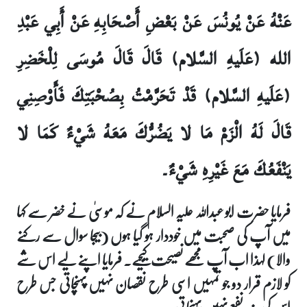
عَنْهُ عَنْ يُونُسَ عَنْ بَعْضِ أَصْحَابِهِ عَنْ أَبِي عَبْدِ
الله (عَلَيهِ السَّلام) قَالَ قَالَ مُوسَى لِلْخَضِرِ
(عَلَيهِ السَّلام) قَدْ تَحَرَّمْتُ بِصُحْبَتِكَ فَأَوْصِنِي
قَالَ لَهُ الْزَمْ مَا لا يَضُرُّكَ مَعَهُ شَيْ‏ءٌ كَمَا لا
يَنْفَعُكَ مَعَ غَيْرِهِ شَيْ‏ءٌ۔
فرمایا حضرت ابو عبداللہ علیہ السلام نے کہ موسیٰ نے خضر سے کہا
میں آپ کی صحبت میں خوددار ہو گیا ہوں (بیجا سوال سے رکنے
والا) لہذا اب آپ مجھے نصیحت کیجیے۔ فرمایا اپنے لیے اس شے
کو لازم قرار دو جو تمہیں اسی طرح نقصان نہیں پہنچاتی جس طرح