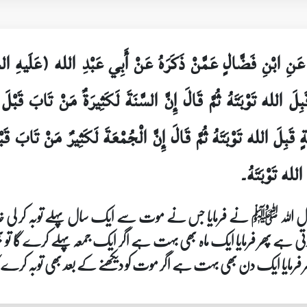
َدٍ عَنِ ابْنِ فَضَّالٍ عَمَّنْ ذَكَرَهُ عَنْ أَبِي عَبْدِ الله (عَلَيه
َ الله تَوْبَتَهُ ثُمَّ قَالَ إِنَّ السَّنَةَ لَكَثِيرَةٌ مَنْ تَابَ قَبْلَ مَ
َبِلَ الله تَوْبَتَهُ ثُمَّ قَالَ إِنَّ الْجُمْعَةَ لَكَثِيرٌ مَنْ تَابَ قَبْلَ 
 الله تَوْبَتَهُ۔
رسول اللہ ﷺ نے فرمایا جس نے موت سے ایک سال پہلے توبہ کر لی خدا 
 ہے پھر فرمایا ایک ماہ بھی بہت ہے اگر ایک جمعہ پہلے کرے گا تو بھی 
 فرمایا ایک دن بھی بہت ہے اگر موت کو دیکھنے کے بعد بھی توبہ کرے گا