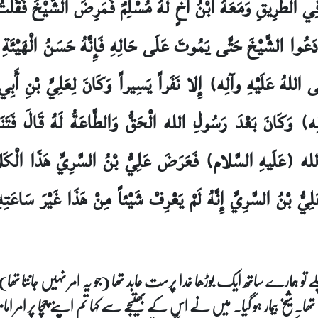
َ فِي الطَّرِيقِ وَمَعَهُ ابْنُ أَخٍ لَهُ مُسْلِمٌ فَمَرِضَ الشَّيْخُ فَقُ
دَعُوا الشَّيْخَ حَتَّى يَمُوتَ عَلَى حَالِهِ فَإِنَّهُ حَسَنُ الْهَيْئَةِ فَ
ى اللهُ عَلَيْهِ وآلِه) إِلا نَفَراً يَسِيراً وَكَانَ لِعَلِيِّ بْنِ أ
 وَكَانَ بَعْدَ رَسُولِ الله الْحَقُّ وَالطَّاعَةُ لَهُ قَالَ فَتَنَف
ِ الله (عَلَيهِ السَّلام) فَعَرَضَ عَلِيُّ بْنُ السَّرِيِّ هَذَا الْك
لِيُّ بْنُ السَّرِيِّ إِنَّهُ لَمْ يَعْرِفْ شَيْئاً مِنْ هَذَا غَيْرَ سَاعَتِ
و ہمارے ساتھ ایک بوڑھا خدا پرست عابد تھا (جو یہ امر نہیں جانتا تھا
الا تھا۔ شیخ بیمار ہو گیا۔ میں نے اس کے بھتیجے سے کہا تم اپنے چچا پر امر 