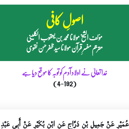
اصولِ کافی
مؤلف الشیخ مولانا محمد بن یعقوب الکلینی
مترجم مفسرِ قرآن مولانا سید ظفر حسن نقوی
خدا تعالیٰ نے اولاد آدم کو توبہ کا موقع دیا ہے
(4-192)
ِي عُمَيْرٍ عَنْ جَمِيلِ بْنِ دَرَّاجٍ عَنِ ابْنِ بُكَيْرٍ عَنْ أَبِي عَب