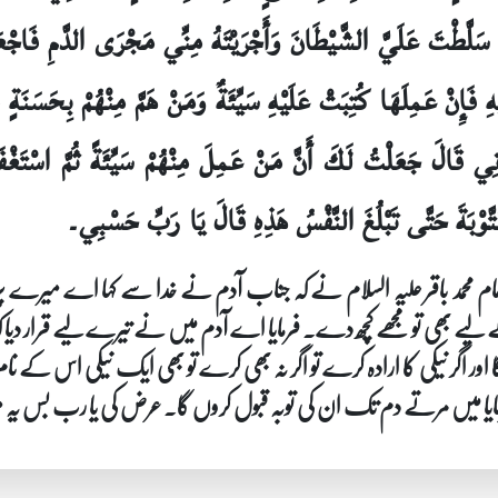
َلَّطْتَ عَلَيَّ الشَّيْطَانَ وَأَجْرَيْتَهُ مِنِّي مَجْرَى الدَّمِ فَاجْع
يْهِ فَإِنْ عَمِلَهَا كُتِبَتْ عَلَيْهِ سَيِّئَةٌ وَمَنْ هَمَّ مِنْهُمْ بِحَسَنَةٍ 
ِي قَالَ جَعَلْتُ لَكَ أَنَّ مَنْ عَمِلَ مِنْهُمْ سَيِّئَةً ثُمَّ اسْتَغْف
تَّوْبَةَ حَتَّى تَبْلُغَ النَّفْسُ هَذِهِ قَالَ يَا رَبِّ حَسْبِي۔
ام محمد باقر علیہ السلام نے کہ جناب آدم نے خدا سے کہا اے میرے پرور
 بھی تو مجھے کچھ دے۔ فرمایا اے آدم میں نے تیرے لیے قرار دیا کہ تیری
ا اور اگر نیکی کا ارادہ کرے تو اگر نہ بھی کرے تو بھی ایک نیکی اس کے نا
 فرمایا میں مرتے دم تک ان کی توبہ قبول کروں گا۔ عرض کی یا رب بس 