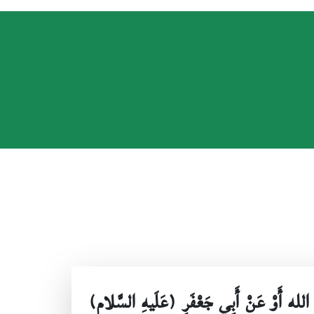
ْدِ الله أَوْ عَنْ أَبِي جَعْفَرٍ (عَلَيهِ السَّلام)