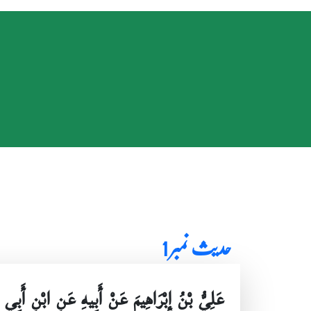
حدیث نمبر 1
عَلِيُّ بْنُ إِبْرَاهِيمَ عَنْ أَبِيهِ عَنِ ابْنِ أَب