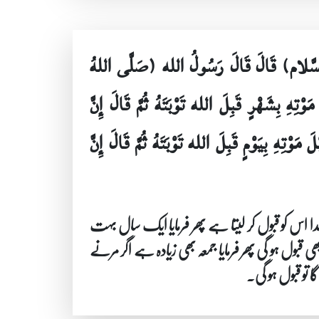
ِ السَّلام) قَالَ قَالَ رَسُولُ الله (صَلَّى اللهُ
وْتِهِ بِشَهْرٍ قَبِلَ الله تَوْبَتَهُ ثُمَّ قَالَ إِنَّ
مَوْتِهِ بِيَوْمٍ قَبِلَ الله تَوْبَتَهُ ثُمَّ قَالَ إِنَّ
اس کو قبول کر لیتا ہے پھر فرمایا ایک سال بہت
قبول ہو گی پھر فرمایا جمعہ بھی زیادہ ہے اگر مرنے
 تو قبول ہو گی۔