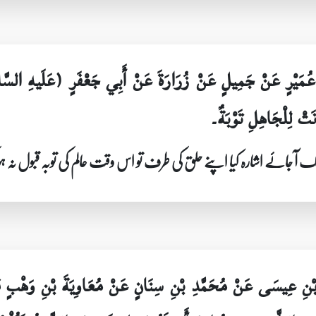
ِي عُمَيْرٍ عَنْ جَمِيلٍ عَنْ زُرَارَةَ عَنْ أَبِي جَعْفَرٍ (عَلَيهِ السَّ
انَتْ لِلْجَاهِلِ تَوْبَةٌ۔
تک آ جائے اشارہ کیا اپنے حلق کی طرف تو اس وقت عالم کی توبہ قبول نہ ہو 
ْنِ عِيسَى عَنْ مُحَمَّدِ بْنِ سِنَانٍ عَنْ مُعَاوِيَةَ بْنِ وَهْبٍ قَالَ 