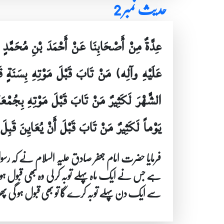
حدیث نمبر 2
عِدَّةٌ مِنْ أَصْحَابِنَا عَنْ أَحْمَدَ بْنِ مُحَمّ
عَلَيْهِ وآلِه) مَنْ تَابَ قَبْلَ مَوْتِهِ بِسَنَةٍ قَبِل
الشَّهْرَ لَكَثِيرٌ مَنْ تَابَ قَبْلَ مَوْتِهِ بِجُمْعَةٍ ق
يَوْماً لَكَثِيرٌ مَنْ تَابَ قَبْلَ أَنْ يُعَايِنَ قَبِلَ
فرمایا حضرت امام جعفر صادق علیہ السلام نے کہ 
ہے جس نے ایک ماہ پہلے توبہ کر لی وہ بھی قبول ہوتی
سے ایک دن پہلے توبہ کرے گا تو بھی قبول ہو گی پھر