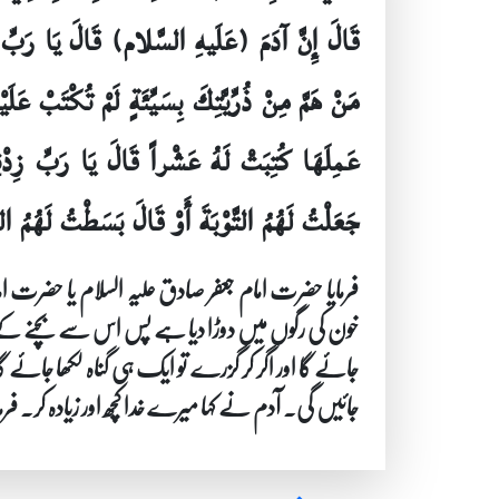
قَالَ إِنَّ آدَمَ (عَلَيهِ السَّلام) قَالَ يَا رَبِّ س
مَنْ هَمَّ مِنْ ذُرِّيَّتِكَ بِسَيِّئَةٍ لَمْ تُكْتَبْ عَلَ
عَمِلَهَا كُتِبَتْ لَهُ عَشْراً قَالَ يَا رَبِّ زِدْن
جَعَلْتُ لَهُمُ التَّوْبَةَ أَوْ قَالَ بَسَطْتُ لَهُمُ ال
فرمایا حضرت امام جعفر صادق علیہ السلام یا حضرت ام
خون کی رگوں میں دوڑا دیا ہے پس اس سے بچنے کے لیے
جائے گا اور اگر کر گزرے تو ایک ہی گناہ لکھا جائے گ
جائیں گی۔ آدم نے کہا میرے خدا کچھ اور زیادہ کر۔