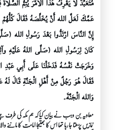
مُتَعَبِّدٌ لا يَعْرِفُ هَذَا الأمْرَ يُتِمُّ الصَّلاة
عَمِّكَ لَعَلَّ الله أَنْ يُخَلِّصَهُ فَقَالَ كُلُّهُمْ 
إِنَّ النَّاسَ ارْتَدُّوا بَعْدَ رَسُولِ الله (صَلَّ
كَانَ لِرَسُولِ الله (صَلَّى اللهُ عَلَيْهِ وآلِه)
وَخَرَجَتْ نَفْسُهُ فَدَخَلْنَا عَلَى أَبِي عَبْد
فَقَالَ هُوَ رَجُلٌ مِنْ أَهْلِ الْجَنَّةِ قَالَ لَهُ عَ
وَالله الْجَنَّةَ۔
معاویہ بن وہب نے بیان کیا کہ ہم مکہ کی طرف چلے ت
نمازیں پڑھتا جا رہا تھا اس کا بھتیجا امامت کا ماننے و