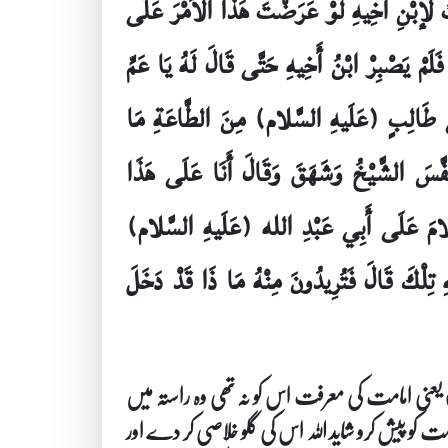
لْتُ لإبْنِ أَخِيهِ لَوْ عَرَضْتَ هَذَا الأمْرَ عَلَى
لَمْ يَصْبِرْ ابْنُ أَخِيهِ حَتَّى قَالَ لَهُ يَا عَمِّ
َبِي طَالِبٍ (عَلَيهِ السَّلام) مِنَ الطَّاعَةِ مَا
َّسَ الشَّيْخُ وَشَهَقَ وَقَالَ أَنَا عَلَى هَذَا
َلامَ عَلَى أَبِي عَبْدِ الله (عَلَيهِ السَّلام)
هِ تِلْكَ قَالَ فَتُرِيدُونَ مِنْهُ مَا ذَا قَدْ دَخَلَ
) یعنی امامت کی معرفت اس کو نہ تھی وہ راستہ میں
امامت کو پیش کرو شاید اللہ اس کی گلو خلاصی کر دے اور