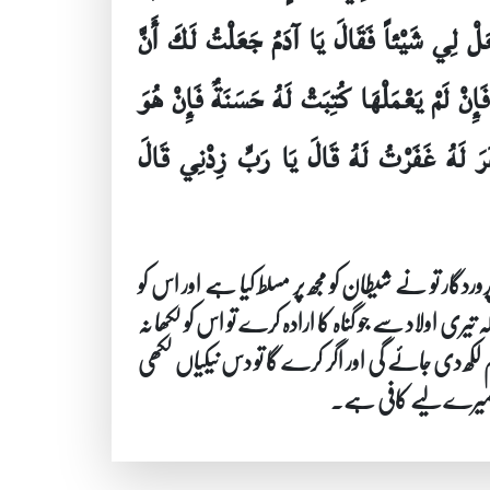
َلْ لِي شَيْئاً فَقَالَ يَا آدَمُ جَعَلْتُ لَكَ أَنَّ
فَإِنْ لَمْ يَعْمَلْهَا كُتِبَتْ لَهُ حَسَنَةٌ فَإِنْ هُوَ
َرَ لَهُ غَفَرْتُ لَهُ قَالَ يَا رَبِّ زِدْنِي قَالَ
دگار تو نے شیطان کو مجھ پر مسلط کیا ہے اور اس کو
 اولاد سے جو گناہ کا ارادہ کرے تو اس کو لکھا نہ
م لکھ دی جائے گی اور اگر کرے گا تو دس نیکیاں لکھی
یہ میرے لیے کافی ہے۔