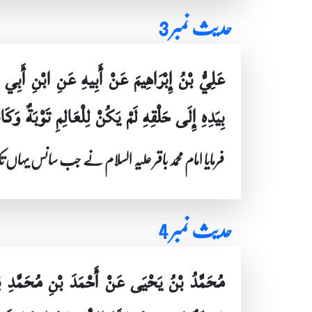
حدیث نمبر 3
عَلِيُّ بْنُ إِبْرَاهِيمَ عَنْ أَبِيهِ عَنِ ابْنِ أَب
بِيَدِهِ إِلَى حَلْقِهِ لَمْ يَكُنْ لِلْعَالِمِ تَوْبَةٌ وَكَ
فرمایا امام محمد باقر علیہ السلام نے جب سانس یہاں 
حدیث نمبر 4
مُحَمَّدُ بْنُ يَحْيَى عَنْ أَحْمَدَ بْنِ مُحَمَّدِ ب