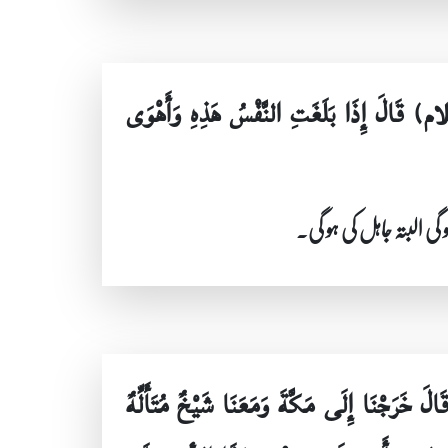
لام) قَالَ إِذَا بَلَغَتِ النَّفْسُ هَذِهِ وَأَهْوَى
گی البتہ جاہل کی ہو گی۔
خَرَجْنَا إِلَى مَكَّةَ وَمَعَنَا شَيْخٌ مُتَأَلِّهٌ