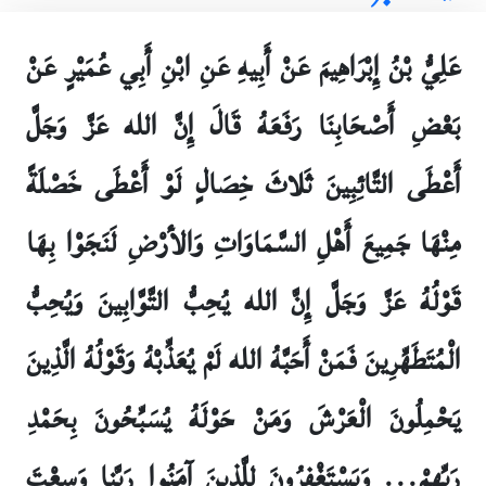
عَلِيُّ بْنُ إِبْرَاهِيمَ عَنْ أَبِيهِ عَنِ ابْنِ أَبِي عُمَيْرٍ عَنْ
بَعْضِ أَصْحَابِنَا رَفَعَهُ قَالَ إِنَّ الله عَزَّ وَجَلَّ
أَعْطَى التَّائِبِينَ ثَلاثَ خِصَالٍ لَوْ أَعْطَى خَصْلَةً
مِنْهَا جَمِيعَ أَهْلِ السَّمَاوَاتِ وَالأرْضِ لَنَجَوْا بِهَا
قَوْلُهُ عَزَّ وَجَلَّ إِنَّ الله يُحِبُّ التَّوَّابِينَ وَيُحِبُّ
الْمُتَطَهِّرِينَ فَمَنْ أَحَبَّهُ الله لَمْ يُعَذِّبْهُ وَقَوْلُهُ الَّذِينَ
يَحْمِلُونَ الْعَرْشَ وَمَنْ حَوْلَهُ يُسَبِّحُونَ بِحَمْدِ
رَبِّهِمْ... وَيَسْتَغْفِرُونَ لِلَّذِينَ آمَنُوا رَبَّنا وَسِعْتَ