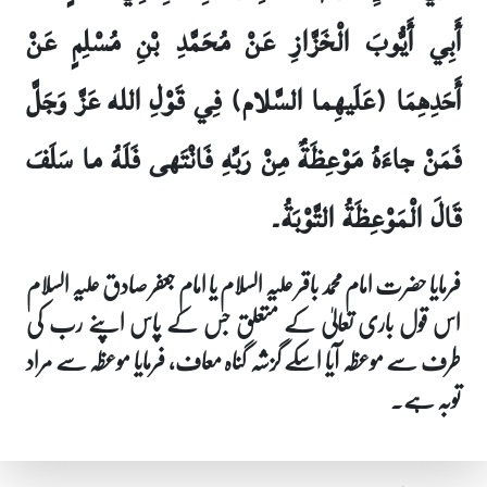
أَبِي أَيُّوبَ الْخَزَّازِ عَنْ مُحَمَّدِ بْنِ مُسْلِمٍ عَنْ
أَحَدِهِمَا (عَلَيهِما السَّلام) فِي قَوْلِ الله عَزَّ وَجَلَّ
فَمَنْ جاءَهُ مَوْعِظَةٌ مِنْ رَبِّهِ فَانْتَهى‏ فَلَهُ ما سَلَفَ
قَالَ الْمَوْعِظَةُ التَّوْبَةُ۔
فرمایا حضرت امام محمد باقر علیہ السلام یا امام جعفر صادق علیہ السلام
اس قول باری تعالیٰ کے متعلق جس کے پاس اپنے رب کی
طرف سے موعظہ آیا اسکے گزشہ گناہ معاف، فرمایا موعظہ سے مراد
توبہ ہے۔