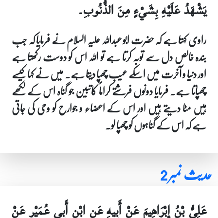
يَشْهَدُ عَلَيْهِ بِشَيْ‏ءٍ مِنَ الذُّنُوبِ۔
راوی کہتا ہے کہ حضرت ابو عبداللہ علیہ السلام نے فرمایا کہ جب
بندہ خالص دل سے توبہ کرتا ہے تو اللہ اس کو دوست رکھتا ہے
اور دنیا و آخرت میں اسکے عیب چھپا دیتا ہے۔ میں نے کہا کیسے
چھپاتا ہے۔ فرمایا دونوں فرشتے کراماً کاتبین جو گناہ اس کے لکھے
ہیں مٹا دیتے ہیں اور اس کے اعضاء و جوارح کو وحی کی جاتی
ہے کہ اس کے گناہوں کو چھپا لو۔
حدیث نمبر 2
عَلِيُّ بْنُ إِبْرَاهِيمَ عَنْ أَبِيهِ عَنِ ابْنِ أَبِي عُمَيْرٍ عَنْ