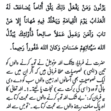
يَزْنُونَ وَمَنْ يَفْعَلْ ذلِكَ يَلْقَ أَثاماً يُضاعَفْ لَهُ
الْعَذابُ يَوْمَ الْقِيامَةِ وَيَخْلُدْ فِيهِ مُهاناً إِلا مَنْ
تابَ وَآمَنَ وَعَمِلَ عَمَلاً صالِحاً فَأُوْلئِكَ يُبَدِّلُ
الله سَيِّئاتِهِمْ حَسَناتٍ وَكانَ الله غَفُوراً رَحِيماً۔
حضرت نے فرمایا: بیشک اللہ عزّوجلّ نے توبہ کرنے والوں کو
تین (ایسی) خصوصیات عطا فرمائی ہیں کہ اگر ان میں سے
ایک خصوصیت بھی آسمانوں اور زمین والوں سب کو دے دی
جاتی تو وہ (اسی کی برکت سے) نجات پا لیتے۔ 1. اللہ تعالیٰ کا
یہ فرمان کہ: "بے شک اللہ توبہ کرنے والوں سے محبت کرتا ہے
اور پاک صاف رہنے والوں سے محبت کرتا ہے۔" تو جس سے اللہ