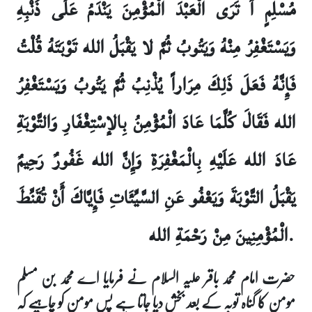
مُسْلِمٍ أَ تَرَى الْعَبْدَ الْمُؤْمِنَ يَنْدَمُ عَلَى ذَنْبِهِ
وَيَسْتَغْفِرُ مِنْهُ وَيَتُوبُ ثُمَّ لا يَقْبَلُ الله تَوْبَتَهُ قُلْتُ
فَإِنَّهُ فَعَلَ ذَلِكَ مِرَاراً يُذْنِبُ ثُمَّ يَتُوبُ وَيَسْتَغْفِرُ
الله فَقَالَ كُلَّمَا عَادَ الْمُؤْمِنُ بِالإسْتِغْفَارِ وَالتَّوْبَةِ
عَادَ الله عَلَيْهِ بِالْمَغْفِرَةِ وَإِنَّ الله غَفُورٌ رَحِيمٌ
يَقْبَلُ التَّوْبَةَ وَيَعْفُو عَنِ السَّيِّئَاتِ فَإِيَّاكَ أَنْ تُقَنِّطَ
الْمُؤْمِنِينَ مِنْ رَحْمَةِ الله.
حضرت امام محمد باقر علیہ السلام نے فرمایا اے محمد بن مسلم
مومن کا گناہ توبہ کے بعد بخش دیا جاتا ہے پس مومن کو چاہیے کہ