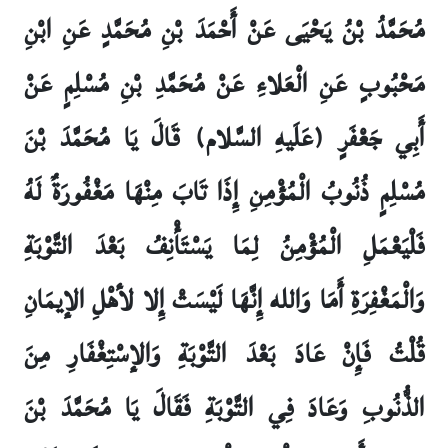
مُحَمَّدُ بْنُ يَحْيَى عَنْ أَحْمَدَ بْنِ مُحَمَّدٍ عَنِ ابْنِ
مَحْبُوبٍ عَنِ الْعَلاءِ عَنْ مُحَمَّدِ بْنِ مُسْلِمٍ عَنْ
أَبِي جَعْفَرٍ (عَلَيهِ السَّلام) قَالَ يَا مُحَمَّدَ بْنَ
مُسْلِمٍ ذُنُوبُ الْمُؤْمِنِ إِذَا تَابَ مِنْهَا مَغْفُورَةٌ لَهُ
فَلْيَعْمَلِ الْمُؤْمِنُ لِمَا يَسْتَأْنِفُ بَعْدَ التَّوْبَةِ
وَالْمَغْفِرَةِ أَمَا وَالله إِنَّهَا لَيْسَتْ إِلا لأهْلِ الإيمَانِ
قُلْتُ فَإِنْ عَادَ بَعْدَ التَّوْبَةِ وَالإسْتِغْفَارِ مِنَ
الذُّنُوبِ وَعَادَ فِي التَّوْبَةِ فَقَالَ يَا مُحَمَّدَ بْنَ