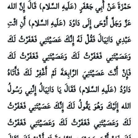
حَمْزَةَ عَنْ أَبِي جَعْفَرٍ (عَلَيهِ السَّلام) قَالَ إِنَّ الله
عَزَّ وَجَلَّ أَوْحَى إِلَى دَاوُدَ (عَلَيهِ السَّلام) أَنِ ائْتِ
عَبْدِي دَانِيَالَ فَقُلْ لَهُ إِنَّكَ عَصَيْتَنِي فَغَفَرْتُ لَكَ
وَعَصَيْتَنِي فَغَفَرْتُ لَكَ وَعَصَيْتَنِي فَغَفَرْتُ لَكَ
فَإِنْ أَنْتَ عَصَيْتَنِيَ الرَّابِعَةَ لَمْ أَغْفِرْ لَكَ فَأَتَاهُ
دَاوُدُ (عَلَيهِ السَّلام) فَقَالَ يَا دَانِيَالُ إِنَّنِي رَسُولُ
الله إِلَيْكَ وَهُوَ يَقُولُ لَكَ إِنَّكَ عَصَيْتَنِي فَغَفَرْتُ
لَكَ وَعَصَيْتَنِي فَغَفَرْتُ لَكَ وَعَصَيْتَنِي فَغَفَرْتُ