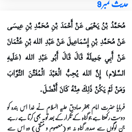
حدیث نمبر 9
مُحَمَّدُ بْنُ يَحْيَى عَنْ أَحْمَدَ بْنِ مُحَمَّدِ بْنِ عِيسَى
عَنْ مُحَمَّدِ بْنِ إِسْمَاعِيلَ عَنْ عَبْدِ الله بْنِ عُثْمَانَ
عَنْ أَبِي جَمِيلَةَ قَالَ قَالَ أَبُو عَبْدِ الله (عَلَيهِ
السَّلام) إِنَّ الله يُحِبُّ الْعَبْدَ الْمُفَتَّنَ التَّوَّابَ
وَمَنْ لَمْ يَكُنْ ذَلِكَ مِنْهُ كَانَ أَفْضَلَ۔
فرمایا حضرت امام جعفر صادق علیہ السلام نے خدا اس بندہ کو
دوست رکھتا ہے جو گناہ کے تکرار کے بعد توبہ بھی کرتا ہے رہے
جن لوگوں سے صدور گناہ نہ ہو (معصوم و متقی) وہ اس سے