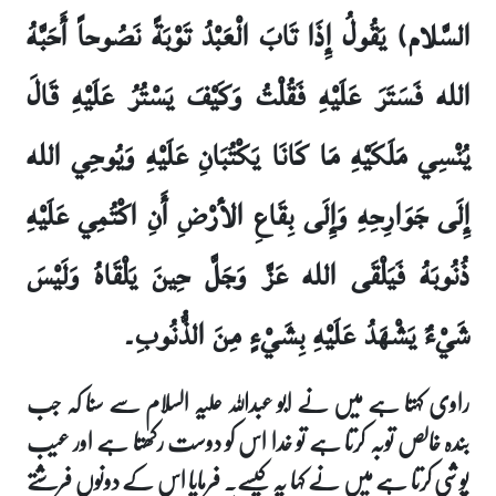
السَّلام) يَقُولُ إِذَا تَابَ الْعَبْدُ تَوْبَةً نَصُوحاً أَحَبَّهُ
الله فَسَتَرَ عَلَيْهِ فَقُلْتُ وَكَيْفَ يَسْتُرُ عَلَيْهِ قَالَ
يُنْسِي مَلَكَيْهِ مَا كَانَا يَكْتُبَانِ عَلَيْهِ وَيُوحِي الله
إِلَى جَوَارِحِهِ وَإِلَى بِقَاعِ الأرْضِ أَنِ اكْتُمِي عَلَيْهِ
ذُنُوبَهُ فَيَلْقَى الله عَزَّ وَجَلَّ حِينَ يَلْقَاهُ وَلَيْسَ
شَيْ‏ءٌ يَشْهَدُ عَلَيْهِ بِشَيْ‏ءٍ مِنَ الذُّنُوبِ۔
راوی کہتا ہے میں نے ابو عبداللہ علیہ السلام سے سنا کہ جب
بندہ خالص توبہ کرتا ہے تو خدا اس کو دوست رکھتا ہے اور عیب
پوشی کرتا ہے میں نے کہا یہ کیسے۔ فرمایا اس کے دونوں فرشتے