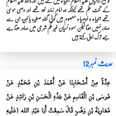
توضیح: دانیال علیہ السلام انبیاء میں سے ہیں اور داؤد علیہ السلام
کے تحت حکم تھے کیونکہ وہ امام زمانہ خود تھے اور وصی موسیٰ
تھے انبیاء و اوصیاء معصوم ہیں کوئی گناہ صغیرہ یا کبیرہ ان سے
صادر نہیں ہوتا لیکن سہو و نسیان غیر حکم شرعی میں صادر ہوتا ہے
جسے ترک اولیٰ کہتے ہیں
حدیث نمبر 12
عِدَّةٌ مِنْ أَصْحَابِنَا عَنْ أَحْمَدَ بْنِ مُحَمَّدٍ عَنْ
مُوسَى بْنِ الْقَاسِمِ عَنْ جَدِّهِ الْحَسَنِ بْنِ رَاشِدٍ عَنْ
مُعَاوِيَةَ بْنِ وَهْبٍ قَالَ سَمِعْتُ أَبَا عَبْدِ الله (عَلَيهِ