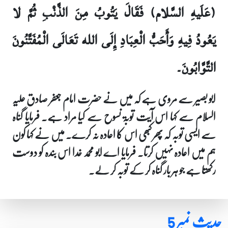
(عَلَيهِ السَّلام) فَقَالَ يَتُوبُ مِنَ الذَّنْبِ ثُمَّ لا
يَعُودُ فِيهِ وَأَحَبُّ الْعِبَادِ إِلَى الله تَعَالَى الْمُفَتَّنُونَ
التَّوَّابُونَ۔
ابو بصیر سے مروی ہے کہ میں نے حضرت امام جعفر صادق علیہ
السلام سے کہا اس آیت توبۃ نسوح سے کیا مراد ہے۔ فرمایا گناہ
سے ایسی توبہ کہ پھر کبھی اس کا اعادہ نہ کرے۔ میں نے کہا کون
ہم میں اعادہ نہیں کرتا۔ فرمایا اے ابو محمد خدا اس بندہ کو دوست
رکھتا ہے جو ہر بار گناہ کر کے توبہ کر لے۔
حدیث نمبر 5