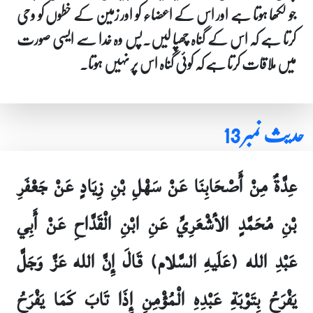
جو لکھا ہوتا ہے اور اس کے اعضاء کو اور زمین کے خطوں کو وحی
کرتا ہے کہ اس کے گناہ چھپا لیں۔پس وہ خدا سے ایسی صورت
میں ملاقات کرتا ہے کہ کوئی گناہ اس پر نہیں ہوتا۔
حدیث نمبر 13
عِدَّةٌ مِنْ أَصْحَابِنَا عَنْ سَهْلِ بْنِ زِيَادٍ عَنْ جَعْفَرِ
بْنِ مُحَمَّدٍ الأشْعَرِيِّ عَنِ ابْنِ الْقَدَّاحِ عَنْ أَبِي
عَبْدِ الله (عَلَيهِ السَّلام) قَالَ إِنَّ الله عَزَّ وَجَلَّ
يَفْرَحُ بِتَوْبَةِ عَبْدِهِ الْمُؤْمِنِ إِذَا تَابَ كَمَا يَفْرَحُ