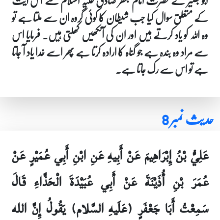
ابو بصیر نے حضرت امام جعفر صادق علیہ السلام سے اس آیت
کے متعلق سوال کیا جب شیطان کا کوئی گروہ ان سے ملتا ہے تو
وہ اللہ کو یاد کرتے ہیں اور ان کی آنکھیں کھلتی ہیں۔ فرمایا اس
سے مراد وہ بندہ ہے جو گناہ کا ارادہ کرتا ہے پھر اسے خدا یاد آ جاتا
ہے تو اس سے رک جاتا ہے۔
حدیث نمبر 8
عَلِيُّ بْنُ إِبْرَاهِيمَ عَنْ أَبِيهِ عَنِ ابْنِ أَبِي عُمَيْرٍ عَنْ
عُمَرَ بْنِ أُذَيْنَةَ عَنْ أَبِي عُبَيْدَةَ الْحَذَّاءِ قَالَ
سَمِعْتُ أَبَا جَعْفَرٍ (عَلَيهِ السَّلام) يَقُولُ إِنَّ الله