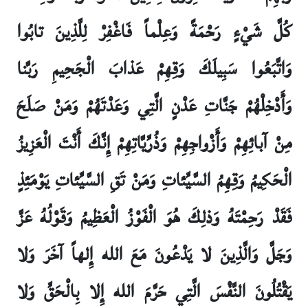
كُلَّ شَيْ‏ءٍ رَحْمَةً وَعِلْماً فَاغْفِرْ لِلَّذِينَ تابُوا
وَاتَّبَعُوا سَبِيلَكَ وَقِهِمْ عَذابَ الْجَحِيمِ رَبَّنا
وَأَدْخِلْهُمْ جَنَّاتِ عَدْنٍ الَّتِي وَعَدْتَهُمْ وَمَنْ صَلَحَ
مِنْ آبائِهِمْ وَأَزْواجِهِمْ وَذُرِّيَّاتِهِمْ إِنَّكَ أَنْتَ الْعَزِيزُ
الْحَكِيمُ وَقِهِمُ السَّيِّئاتِ وَمَنْ تَقِ السَّيِّئاتِ يَوْمَئِذٍ
فَقَدْ رَحِمْتَهُ وَذلِكَ هُوَ الْفَوْزُ الْعَظِيمُ وَقَوْلُهُ عَزَّ
وَجَلَّ وَالَّذِينَ لا يَدْعُونَ مَعَ الله إِلهاً آخَرَ وَلا
يَقْتُلُونَ النَّفْسَ الَّتِي حَرَّمَ الله إِلا بِالْحَقِّ وَلا