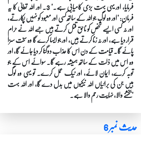
فرمایا، اور یہی بہت بڑی کامیابی ہے۔" 3. اور اللہ تعالیٰ کا یہ
فرمان: "اور وہ لوگ جو اللہ کے ساتھ کسی اور معبود کو نہیں پکارتے،
اور نہ کسی ایسے شخص کو ناحق قتل کرتے ہیں جسے اللہ نے حرام
قرار دیا ہے، اور نہ زنا کرتے ہیں، اور جو ایسا کرے گا وہ سخت سزا
پائے گا۔ قیامت کے دن اس کا عذاب دوگنا کر دیا جائے گا، اور
وہ اس میں ذلت کے ساتھ ہمیشہ رہے گا۔ سوائے اس کے جو
توبہ کرے، ایمان لائے، اور نیک عمل کرے۔ تو یہی وہ لوگ
ہیں جن کی برائیاں اللہ نیکیوں میں بدل دے گا، اور اللہ بہت
بخشنے والا، نہایت رحم والا ہے۔"
حدیث نمبر 6