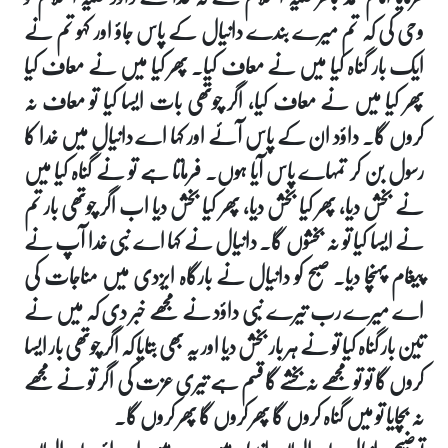
وحی کی کہ تم میرے بندے دانیال کے پاس جاؤ اور کہو تم نے
ایک بار گناہ کیا میں نے معاف کیا۔ پھر کیا میں نے معاف کیا
پھر کیا میں نے معاف کیا، اگر چوتھی بات ایسا کیا تو معاف نہ
کروں گا۔ داؤد ان کے پاس آئے اور کہا اے دانیال میں خدا کا
رسول بن کر تمہاے پاس آیا ہوں۔ فرماتا ہے تو نے گناہ کیا میں
نے بخش دیا، پھر کیا بخش دیا، پھر کیا بخش دیا اب اگر چوتھی بار تم
نے ایسا کیا تو نہ بخشوں گا۔ دانیال نے کہا اے نبی خدا آپ نے
پیغام پہنچا دیا۔ صبح کو دانیال نے بارگاہ ایزدی میں مناجات کی
اے میرے رب تیرے نبی داؤد نے مجھے خبر دی کہ میں نے
تین بار گناہ کیا تو نے ہر بار بخش دیا اور یہ بھی بتایا کہ اگر چوتھی بار ایسا
کروں گا تو تو مجھے نہ بخشے گا قسم ہے تیری عزت کی اگر تو نے مجھے
نہ بچایا تو میں گناہ کروں گا پھر کروں گا پھر کروں گا۔