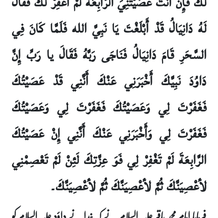
لَكَ فَإِنْ أَنْتَ عَصَيْتَنِيَ الرَّابِعَةَ لَمْ أَغْفِرْ لَكَ فَقَالَ
لَهُ دَانِيَالُ قَدْ أَبْلَغْتَ يَا نَبِيَّ الله فَلَمَّا كَانَ فِي
السَّحَرِ قَامَ دَانِيَالُ فَنَاجَى رَبَّهُ فَقَالَ یا رَبِّ إِنَّ
دَاوُدَ نَبِيَّكَ أَخْبَرَنِي عَنْكَ أَنَّنِي قَدْ عَصَيْتُكَ
فَغَفَرْتَ لِي وَعَصَيْتُكَ فَغَفَرْتَ لِي وَعَصَيْتُكَ
فَغَفَرْتَ لِي وَأَخْبَرَنِي عَنْكَ أَنَّنِي إِنْ عَصَيْتُكَ
الرَّابِعَةَ لَمْ تَغْفِرْ لِي فَوَ عِزَّتِكَ لَئِنْ لَمْ تَعْصِمْنِي
لأعْصِيَنَّكَ ثُمَّ لأعْصِيَنَّكَ ثُمَّ لأعْصِيَنَّكَ۔
فرمایا امام محمد باقر علیہ السلام نے کہ خدا نے داؤد علیہ السلام کو