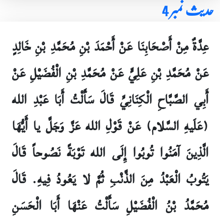
حدیث نمبر 4
عِدَّةٌ مِنْ أَصْحَابِنَا عَنْ أَحْمَدَ بْنِ مُحَمَّدِ بْنِ خَالِدٍ
عَنْ مُحَمَّدِ بْنِ عَلِيٍّ عَنْ مُحَمَّدِ بْنِ الْفُضَيْلِ عَنْ
أَبِي الصَّبَّاحِ الْكِنَانِيِّ قَالَ سَأَلْتُ أَبَا عَبْدِ الله
(عَلَيهِ السَّلام) عَنْ قَوْلِ الله عَزَّ وَجَلَّ يا أَيُّهَا
الَّذِينَ آمَنُوا تُوبُوا إِلَى الله تَوْبَةً نَصُوحاً قَالَ
يَتُوبُ الْعَبْدُ مِنَ الذَّنْبِ ثُمَّ لا يَعُودُ فِيهِ. قَالَ
مُحَمَّدُ بْنُ الْفُضَيْلِ سَأَلْتُ عَنْهَا أَبَا الْحَسَنِ