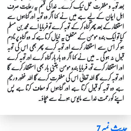
بعد توبہ و مغفرت عمل نیک کرے۔ خدا کی قسم یہ رعایت صرف
اہل ایمان کے لیے ہے میں نے کہا اگر وہ توبہ اور گناہوں سے
استغفار کے بعد پھر گناہ کر کے توبہ کرے تو فرمایا اے محمد بن مسلم
کیا تو ایک بندہ مومن کے متعلق یہ خیال کرتا ہے کہ وہ گناہ پر نادم
ہو کر اس سے استغفار کرے اور توبہ کرے پھر بھی اس کی توبہ
قبول نہ ہو گی ۔ میں نے کہا اگر وہ بار بار گناہ کرے اور توبہ کرے
اور استغفار کرے تو، فرمایا بندہ مومن جتنی بار بھی استغفار کرے گا
اور توبہ کرے گا اللہ تعالیٰ اس کی مغفرت کرے گا اللہ غفور و رحیم
ہے وہ توبہ کو قبول کرتا ہے اور گناہوں کو معاف کرتا ہے پس
اپنے کو رحمت خدا سے مایوس ہونے سے بچاؤ۔
حدیث نمبر 7