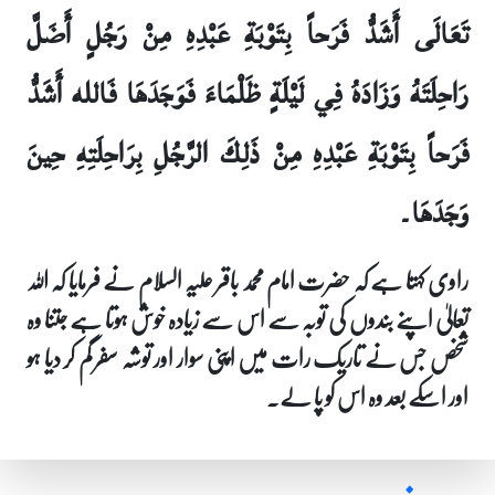
تَعَالَى أَشَدُّ فَرَحاً بِتَوْبَةِ عَبْدِهِ مِنْ رَجُلٍ أَضَلَّ
رَاحِلَتَهُ وَزَادَهُ فِي لَيْلَةٍ ظَلْمَاءَ فَوَجَدَهَا فَالله أَشَدُّ
فَرَحاً بِتَوْبَةِ عَبْدِهِ مِنْ ذَلِكَ الرَّجُلِ بِرَاحِلَتِهِ حِينَ
وَجَدَهَا۔
راوی کہتا ہے کہ حضرت امام محمد باقر علیہ السلام نے فرمایا کہ اللہ
تعالیٰ اپنے بندوں کی توبہ سے اس سے زیادہ خوش ہوتا ہے جتنا وہ
شخص جس نے تاریک رات میں اپنی سوار اور توشہ سفر گم کر دیا ہو
اور اسکے بعد وہ اس کو پا لے۔