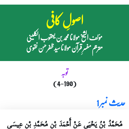
اصولِ کافی
مؤلف الشیخ مولانا محمد بن یعقوب الکلینی
مترجم مفسرِ قرآن مولانا سید ظفر حسن نقوی
توبہ
(4-190)
حدیث نمبر 1
مُحَمَّدُ بْنُ يَحْيَى عَنْ أَحْمَدَ بْنِ مُحَمَّدِ بْنِ عِيسَى