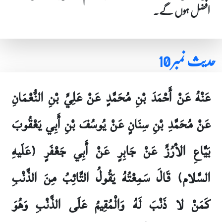
افضل ہوں گے۔
حدیث نمبر 10
عَنْهُ عَنْ أَحْمَدَ بْنِ مُحَمَّدٍ عَنْ عَلِيِّ بْنِ النُّعْمَانِ
عَنْ مُحَمَّدِ بْنِ سِنَانٍ عَنْ يُوسُفَ بْنِ أَبِي يَعْقُوبَ
بَيَّاعِ الأرُزِّ عَنْ جَابِرٍ عَنْ أَبِي جَعْفَرٍ (عَلَيهِ
السَّلام) قَالَ سَمِعْتُهُ يَقُولُ التَّائِبُ مِنَ الذَّنْبِ
كَمَنْ لا ذَنْبَ لَهُ وَالْمُقِيمُ عَلَى الذَّنْبِ وَهُوَ