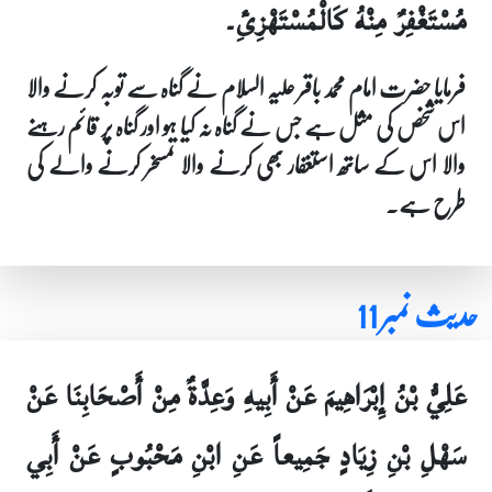
مُسْتَغْفِرٌ مِنْهُ كَالْمُسْتَهْزِئِ۔
فرمایا حضرت امام محمد باقر علیہ السلام نے گناہ سے توبہ کرنے والا
اس شخص کی مثل ہے جس نے گناہ نہ کیا ہو اور گناہ پر قائم رہنے
والا اس کے ساتھ استغفار بھی کرنے والا تمسخر کرنے والے کی
طرح ہے۔
حدیث نمبر 11
عَلِيُّ بْنُ إِبْرَاهِيمَ عَنْ أَبِيهِ وَعِدَّةٌ مِنْ أَصْحَابِنَا عَنْ
سَهْلِ بْنِ زِيَادٍ جَمِيعاً عَنِ ابْنِ مَحْبُوبٍ عَنْ أَبِي