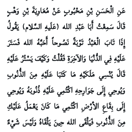
عَنِ الْحَسَنِ بْنِ مَحْبُوبٍ عَنْ مُعَاوِيَةَ بْنِ وَهْبٍ
قَالَ سَمِعْتُ أَبَا عَبْدِ الله (عَلَيهِ السَّلام) يَقُولُ
إِذَا تَابَ الْعَبْدُ تَوْبَةً نَصُوحاً أَحَبَّهُ الله فَسَتَرَ
عَلَيْهِ فِي الدُّنْيَا وَالآخِرَةِ فَقُلْتُ وَكَيْفَ يَسْتُرُ عَلَيْهِ
قَالَ يُنْسِي مَلَكَيْهِ مَا كَتَبَا عَلَيْهِ مِنَ الذُّنُوبِ
وَيُوحِي إِلَى جَوَارِحِهِ اكْتُمِي عَلَيْهِ ذُنُوبَهُ وَيُوحِي
إِلَى بِقَاعِ الأرْضِ اكْتُمِي مَا كَانَ يَعْمَلُ عَلَيْكِ
مِنَ الذُّنُوبِ فَيَلْقَى الله حِينَ يَلْقَاهُ وَلَيْسَ شَيْ‏ءٌ