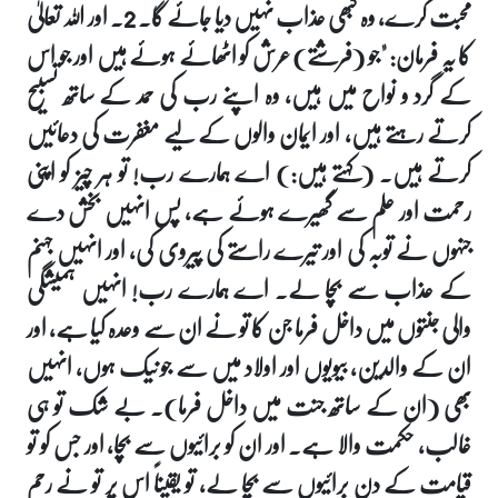
محبت کرے، وہ کبھی عذاب نہیں دیا جائے گا۔ 2. اور اللہ تعالیٰ
کا یہ فرمان: "جو (فرشتے) عرش کو اٹھائے ہوئے ہیں اور جو اس
کے گرد و نواح میں ہیں، وہ اپنے رب کی حمد کے ساتھ تسبیح
کرتے رہتے ہیں، اور ایمان والوں کے لیے مغفرت کی دعائیں
کرتے ہیں۔ (کہتے ہیں:) اے ہمارے رب! تو ہر چیز کو اپنی
رحمت اور علم سے گھیرے ہوئے ہے، پس انہیں بخش دے
جنہوں نے توبہ کی اور تیرے راستے کی پیروی کی، اور انہیں جہنم
کے عذاب سے بچا لے۔ اے ہمارے رب! انہیں ہمیشگی
والی جنتوں میں داخل فرما جن کا تو نے ان سے وعدہ کیا ہے، اور
ان کے والدین، بیویوں اور اولاد میں سے جو نیک ہوں، انہیں
بھی (ان کے ساتھ جنت میں داخل فرما)۔ بے شک تو ہی
غالب، حکمت والا ہے۔ اور ان کو برائیوں سے بچا، اور جس کو تو
قیامت کے دن برائیوں سے بچا لے، تو یقیناً اس پر تو نے رحم