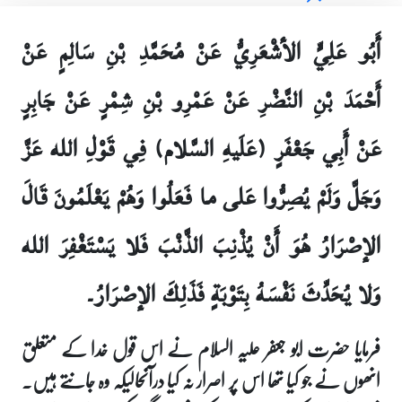
أَبُو عَلِيٍّ الأشْعَرِيُّ عَنْ مُحَمَّدِ بْنِ سَالِمٍ عَنْ
أَحْمَدَ بْنِ النَّضْرِ عَنْ عَمْرِو بْنِ شِمْرٍ عَنْ جَابِرٍ
عَنْ أَبِي جَعْفَرٍ (عَلَيهِ السَّلام) فِي قَوْلِ الله عَزَّ
وَجَلَّ وَلَمْ يُصِرُّوا عَلى‏ ما فَعَلُوا وَهُمْ يَعْلَمُونَ قَالَ
الإصْرَارُ هُوَ أَنْ يُذْنِبَ الذَّنْبَ فَلا يَسْتَغْفِرَ الله
وَلا يُحَدِّثَ نَفْسَهُ بِتَوْبَةٍ فَذَلِكَ الإصْرَارُ۔
فرمایا حضرت ابو جعفر علیہ السلام نے اس قول خدا کے متعلق
انھوں نے جو کیا تھا اس پر اصرار نہ کیا درآنحالیکہ وہ جانتے ہیں۔