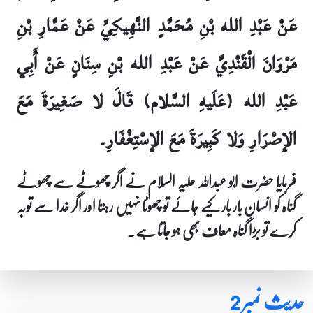
عَنْ عَبْدِ الله بْنِ مُحَمَّدٍ النَّهِيكِيِّ عَنْ عَمَّارِ بْنِ
مَرْوَانَ الْقَنْدِيِّ عَنْ عَبْدِ الله بْنِ سِنَانٍ عَنْ أَبِي
عَبْدِ الله (عَلَيهِ السَّلام) قَالَ لا صَغِيرَةَ مَعَ
الإصْرَارِ وَلا كَبِيرَةَ مَعَ الإسْتِغْفَارِ۔
فرمایا حضرت ابو عبداللہ علیہ السلام نے اگر چھوٹے سے چھوٹے
گناہ کو انسان بار بار کیے جائے تو چھوٹا نہیں رہتا اور اگر خدا سے توبہ
کرے تو بڑا گناہ معاف بھی ہو جاتا ہے۔
حدیث نمبر 2