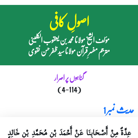
اصولِ کافی
مؤلف الشیخ مولانا محمد بن یعقوب الکلینی
مترجم مفسرِ قرآن مولانا سید ظفر حسن نقوی
گناہوں پر اصرار
(4-114)
حدیث نمبر 1
عِدَّةٌ مِنْ أَصْحَابِنَا عَنْ أَحْمَدَ بْنِ مُحَمَّدِ بْنِ خَالِدٍ