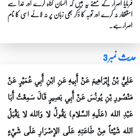
فرمایا اصرار کے معنے یہ ہیں کہ انسان گناہ کرے اور خدا سے
استغفار نہ کرے اور توبہ کا ذکر بھی زبان پر نہ لائے اسی کا نام
اصرار ہے۔
حدیث نمبر 3
عَلِيُّ بْنُ إِبْرَاهِيمَ عَنْ أَبِيهِ عَنِ ابْنِ أَبِي عُمَيْرٍ عَنْ
مَنْصُورِ بْنِ يُونُسَ عَنْ أَبِي بَصِيرٍ قَالَ سَمِعْتُ أَبَا
عَبْدِ الله (عَلَيهِ السَّلام) يَقُولُ لا وَالله لا يَقْبَلُ
الله شَيْئاً مِنْ طَاعَتِهِ عَلَى الإصْرَارِ عَلَى شَيْ‏ءٍ