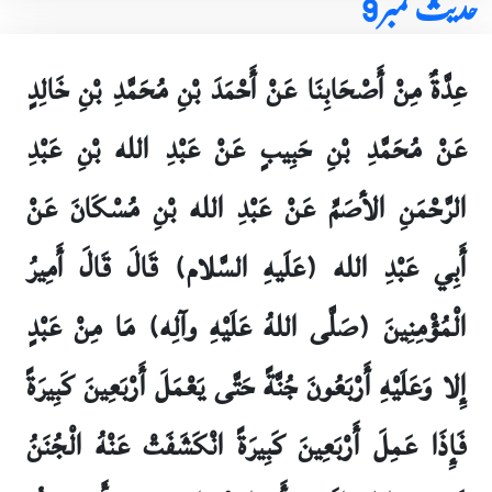
حدیث نمبر 9
عِدَّةٌ مِنْ أَصْحَابِنَا عَنْ أَحْمَدَ بْنِ مُحَمَّدِ بْنِ خَالِدٍ
عَنْ مُحَمَّدِ بْنِ حَبِيبٍ عَنْ عَبْدِ الله بْنِ عَبْدِ
الرَّحْمَنِ الأصَمِّ عَنْ عَبْدِ الله بْنِ مُسْكَانَ عَنْ
أَبِي عَبْدِ الله (عَلَيهِ السَّلام) قَالَ قَالَ أَمِيرُ
الْمُؤْمِنِينَ (صَلَّى اللهُ عَلَيْهِ وآلِه) مَا مِنْ عَبْدٍ
إِلا وَعَلَيْهِ أَرْبَعُونَ جُنَّةً حَتَّى يَعْمَلَ أَرْبَعِينَ كَبِيرَةً
فَإِذَا عَمِلَ أَرْبَعِينَ كَبِيرَةً انْكَشَفَتْ عَنْهُ الْجُنَنُ