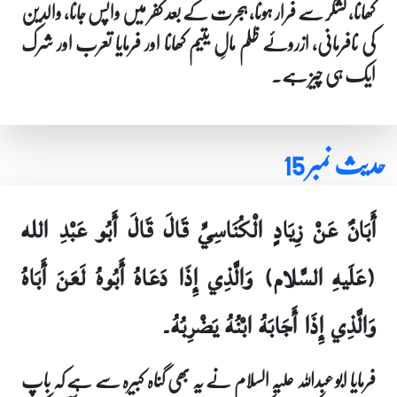
کھانا، لشکر سے فرار ہونا، ہجرت کے بعد کفر میں واپس جانا، والدین
کی نافرمانی، ازروئے ظلم مالِ یتیم کھانا اور فرمایا تعرب اور شرک
ایک ہی چیز ہے۔
حدیث نمبر 15
أَبَانٌ عَنْ زِيَادٍ الْكُنَاسِيِّ قَالَ قَالَ أَبُو عَبْدِ الله
(عَلَيهِ السَّلام) وَالَّذِي إِذَا دَعَاهُ أَبُوهُ لَعَنَ أَبَاهُ
وَالَّذِي إِذَا أَجَابَهُ ابْنُهُ يَضْرِبُهُ۔
فرمایا ابو عبداللہ علیہ السلام نے یہ بھی گناہ کبیرہ سے ہے کہ باپ