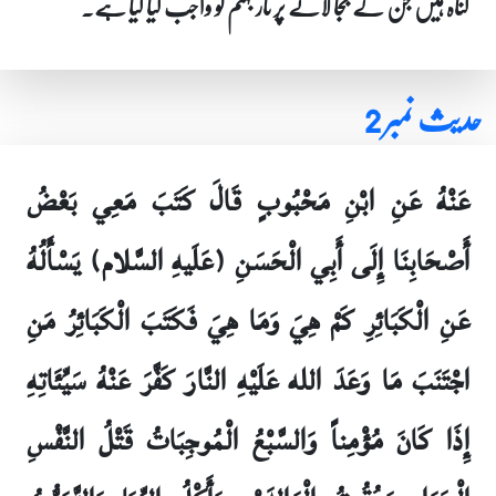
گناہ ہیں جن کے بجا لانے پر نار جہنم کو واجب کیا گیا ہے۔
حدیث نمبر 2
عَنْهُ عَنِ ابْنِ مَحْبُوبٍ قَالَ كَتَبَ مَعِي بَعْضُ
أَصْحَابِنَا إِلَى أَبِي الْحَسَنِ (عَلَيهِ السَّلام) يَسْأَلُهُ
عَنِ الْكَبَائِرِ كَمْ هِيَ وَمَا هِيَ فَكَتَبَ الْكَبَائِرُ مَنِ
اجْتَنَبَ مَا وَعَدَ الله عَلَيْهِ النَّارَ كَفَّرَ عَنْهُ سَيِّئَاتِهِ
إِذَا كَانَ مُؤْمِناً وَالسَّبْعُ الْمُوجِبَاتُ قَتْلُ النَّفْسِ