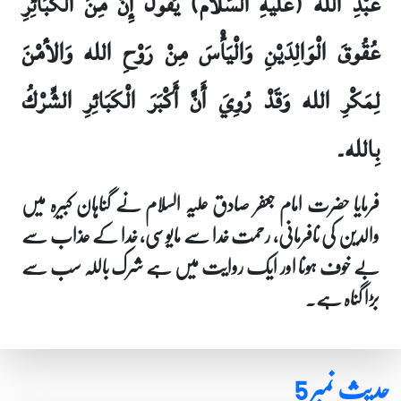
عَبْدِ الله (عَلَيهِ السَّلام) يَقُولُ إِنَّ مِنَ الْكَبَائِرِ
عُقُوقَ الْوَالِدَيْنِ وَالْيَأْسَ مِنْ رَوْحِ الله وَالأمْنَ
لِمَكْرِ الله وَقَدْ رُوِيَ أَنَّ أَكْبَرَ الْكَبَائِرِ الشِّرْكُ
بِالله۔
فرمایا حضرت امام جعفر صادق علیہ السلام نے گناہان کبیرہ میں
والدین کی نافرمانی، رحمت خدا سے مایوسی، خدا کے عذاب سے
بے خوف ہونا اور ایک روایت میں ہے شرک باللہ سب سے
بڑا گناہ ہے۔
حدیث نمبر 5