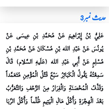
حدیث نمبر 3
عَلِيُّ بْنُ إِبْرَاهِيمَ عَنْ مُحَمَّدِ بْنِ عِيسَى عَنْ
يُونُسَ عَنْ عَبْدِ الله بْنِ مُسْكَانَ عَنْ مُحَمَّدِ بْنِ
مُسْلِمٍ عَنْ أَبِي عَبْدِ الله (عَلَيهِ السَّلام) قَالَ
سَمِعْتُهُ يَقُولُ الْكَبَائِرُ سَبْعٌ قَتْلُ الْمُؤْمِنِ مُتَعَمِّداً
وَقَذْفُ الْمُحْصَنَةِ وَالْفِرَارُ مِنَ الزَّحْفِ وَالتَّعَرُّبُ
بَعْدَ الْهِجْرَةِ وَأَكْلُ مَالِ الْيَتِيمِ ظُلْماً وَأَكْلُ الرِّبَا