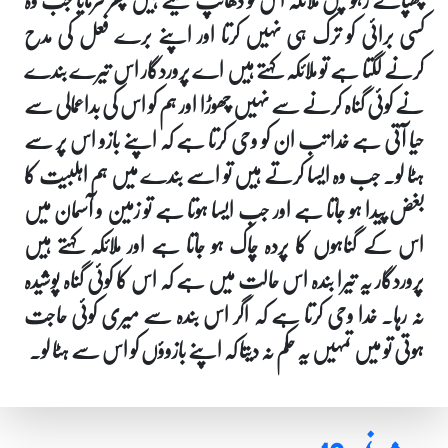
کسی برائی کو ترک ہی نہیں کرتا اور اپنے برے فعل کی مدح
کرنے لگتا ہے تو ملائکہ کہتے ہیں اے پروردگار اس تیرے بندے
نے کوئی گناہ کرنے سے نہیں چھوڑا اور ہم کو اس کی بداعمالی سے
حیا آتی ہے خدا تب ان کو وحی کرتا ہے کہ اپنے بازو اس پر سے
ہٹا لو۔ جب وہ ایسا کرتے ہیں تو اسے بندے میں ہم اہلبیت کا
بغض پیدا ہو جاتا ہے اور جب ایسا ہوتا ہے تو زمین و آسمان میں
اس کے گناہوں کا پردہ چاک ہو جاتا ہے اور ملائکہ کہتے ہیں
پروردگار یہ تیرا بندہ اس حالت میں ہے کہ اس کا کوئی گناہ پوشیدہ
نہ رہا۔ خدا وحی کرتا ہے کہ اگر اس بندہ سے میری کوئی حاجت
ہوتی تو میں تمہیں یہ حکم نہ دیتا کہ اپنے بازوؤں کو اس سے ہٹا لو۔