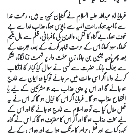
فرمایا ابو عبداللہ علیہ السلام نے گناہان کبیرہ یہ ہیں، رحمت خدا
سے ناامید ہونا، راحت الہٰیہ سے مایوس ہونا، عذاب خدا سے بے
خوف ہونا، بے گناہ کا قتل، والدین کی نافرمانی، ظلم سے مال یتیم
کھانا، سود کھانا اس کے حرمت ظاہر کونے کے بعد، ہجرت کے
بعد پھر بادیہ بشین بن جانا، زن عفت دار پر تہمت زنا لگانا، لشکر
سے بھاگ جانا۔ حضرت سے کسی نے سوال کیا کبائر کا ارتکاب
کرنے والا اگر اسی حالت میں مر جائے تو کیا وہ ایمان سے خارج
ہو جائے گا اور اس پر وہی عذاب ہے جو مشرکین کے لیے یا
انقطاع عذاب ہو گا۔ فرمایا اگر اس کا خیال ہو گا کہ اس نے یہ
فعل حلال کیا ہے تو وہ اسلام سے خارج ہو جائے گا اور اس کے
لیے سخت عذاب ہو گا اور اگر اس کا معترف ہو گا کہ اس نے گناہ
کبیرہ کیا ہے اور فعل حرام کا مرتکب ہوا ہے اور وہ اس کے لیے