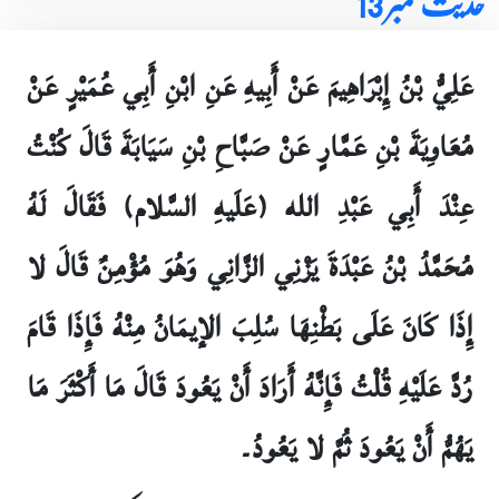
حدیث نمبر 13
عَلِيُّ بْنُ إِبْرَاهِيمَ عَنْ أَبِيهِ عَنِ ابْنِ أَبِي عُمَيْرٍ عَنْ
مُعَاوِيَةَ بْنِ عَمَّارٍ عَنْ صَبَّاحِ بْنِ سَيَابَةَ قَالَ كُنْتُ
عِنْدَ أَبِي عَبْدِ الله (عَلَيهِ السَّلام) فَقَالَ لَهُ
مُحَمَّدُ بْنُ عَبْدَةَ يَزْنِي الزَّانِي وَهُوَ مُؤْمِنٌ قَالَ لا
إِذَا كَانَ عَلَى بَطْنِهَا سُلِبَ الإيمَانُ مِنْهُ فَإِذَا قَامَ
رُدَّ عَلَيْهِ قُلْتُ فَإِنَّهُ أَرَادَ أَنْ يَعُودَ قَالَ مَا أَكْثَرَ مَا
يَهُمُّ أَنْ يَعُودَ ثُمَّ لا يَعُودُ۔