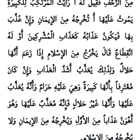
مِنَ الزَّحْفِ فَقِيلَ لَهُ أَ رَأَيْتَ الْمُرْتَكِبُ لِلْكَبِيرَةِ
يَمُوتُ عَلَيْهَا أَ تُخْرِجُهُ مِنَ الإيمَانِ وَإِنْ عُذِّبَ
بِهَا فَيَكُونُ عَذَابُهُ كَعَذَابِ الْمُشْرِكِينَ أَوْ لَهُ
انْقِطَاعٌ قَالَ يَخْرُجُ مِنَ الإسْلامِ إِذَا زَعَمَ أَنَّهَا
حَلالٌ وَلِذَلِكَ يُعَذَّبُ أَشَدَّ الْعَذَابِ وَإِنْ كَانَ
مُعْتَرِفاً بِأَنَّهَا كَبِيرَةٌ وَهِيَ عَلَيْهِ حَرَامٌ وَأَنَّهُ يُعَذَّبُ
عَلَيْهَا وَأَنَّهَا غَيْرُ حَلالٍ فَإِنَّهُ مُعَذَّبٌ عَلَيْهَا وَهُوَ
أَهْوَنُ عَذَاباً مِنَ الأوَّلِ وَيُخْرِجُهُ مِنَ الإيمَانِ وَلا
يُخْرِجُهُ مِنَ الإسْلامِ۔