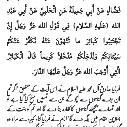
فَضَّالٍ عَنْ أَبِي جَمِيلَةَ عَنِ الْحَلَبِيِّ عَنْ أَبِي عَبْدِ
الله (عَلَيهِ السَّلام) فِي قَوْلِ الله عَزَّ وَجَلَّ إِنْ
تَجْتَنِبُوا كَبائِرَ ما تُنْهَوْنَ عَنْهُ نُكَفِّرْ عَنْكُمْ
سَيِّئاتِكُمْ وَنُدْخِلْكُمْ مُدْخَلاً كَرِيماً قَالَ الْكَبَائِرُ
الَّتِي أَوْجَبَ الله عَزَّ وَجَلَّ عَلَيْهَا النَّارَ۔
فرمایا صادق آل محمد علیہ السلام نے اس آیت کے متعلق "اگر تم
ان بڑے گناہوں سے بچو گے جن سے تمہیں منع کیا گیا ہے تو
اللہ تمہارے پچھلے گناہوں کا کفارہ بنا دے گا اور تم کو جنت کے
بہترین مقام میں جگہ دے گا" امام نے فرمایا گناہ کبیرہ سے مراد وہ