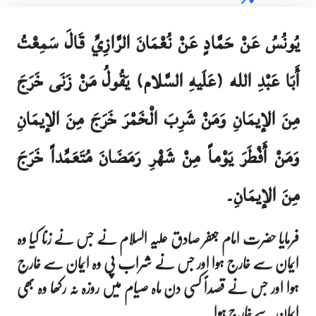
يُونُسُ عَنْ حَمَّادٍ عَنْ نُعْمَانَ الرَّازِيِّ قَالَ سَمِعْتُ
أَبَا عَبْدِ الله (عَلَيهِ السَّلام) يَقُولُ مَنْ زَنَى خَرَجَ
مِنَ الإيمَانِ وَمَنْ شَرِبَ الْخَمْرَ خَرَجَ مِنَ الإيمَانِ
وَمَنْ أَفْطَرَ يَوْماً مِنْ شَهْرِ رَمَضَانَ مُتَعَمِّداً خَرَجَ
مِنَ الإيمَانِ۔
فرمایا حضرت امام جعفر صادق علیہ السلام نے جس نے زنا کیا وہ
ایمان سے خارج ہوا اور جس نے شراب پی وہ ایمان سے خارج
ہوا اور جس نے قصداً کسی دن ماہ صیام میں روزہ نہ رکھا وہ بھی
ایمان سے خارج ہوا۔