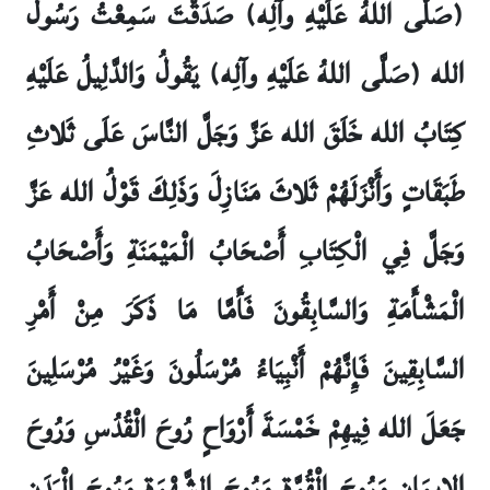
(صَلَّى اللهُ عَلَيْهِ وآلِه) صَدَقْتَ سَمِعْتُ رَسُولَ
الله (صَلَّى اللهُ عَلَيْهِ وآلِه) يَقُولُ وَالدَّلِيلُ عَلَيْهِ
كِتَابُ الله خَلَقَ الله عَزَّ وَجَلَّ النَّاسَ عَلَى ثَلاثِ
طَبَقَاتٍ وَأَنْزَلَهُمْ ثَلاثَ مَنَازِلَ وَذَلِكَ قَوْلُ الله عَزَّ
وَجَلَّ فِي الْكِتَابِ أَصْحَابُ الْمَيْمَنَةِ وَأَصْحَابُ
الْمَشْأَمَةِ وَالسَّابِقُونَ فَأَمَّا مَا ذَكَرَ مِنْ أَمْرِ
السَّابِقِينَ فَإِنَّهُمْ أَنْبِيَاءُ مُرْسَلُونَ وَغَيْرُ مُرْسَلِينَ
جَعَلَ الله فِيهِمْ خَمْسَةَ أَرْوَاحٍ رُوحَ الْقُدُسِ وَرُوحَ
الإيمَانِ وَرُوحَ الْقُوَّةِ وَرُوحَ الشَّهْوَةِ وَرُوحَ الْبَدَنِ