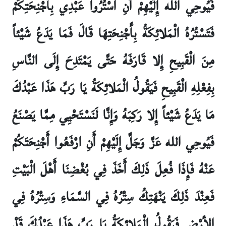
فَيُوحِي الله إِلَيْهِمْ أَنِ اسْتُرُوا عَبْدِي بِأَجْنِحَتِكُمْ
فَتَسْتُرُهُ الْمَلائِكَةُ بِأَجْنِحَتِهَا قَالَ فَمَا يَدَعُ شَيْئاً
مِنَ الْقَبِيحِ إِلا قَارَفَهُ حَتَّى يَمْتَدِحَ إِلَى النَّاسِ
بِفِعْلِهِ الْقَبِيحِ فَيَقُولُ الْمَلائِكَةُ يَا رَبِّ هَذَا عَبْدُكَ
مَا يَدَعُ شَيْئاً إِلا رَكِبَهُ وَإِنَّا لَنَسْتَحْيِي مِمَّا يَصْنَعُ
فَيُوحِي الله عَزَّ وَجَلَّ إِلَيْهِمْ أَنِ ارْفَعُوا أَجْنِحَتَكُمْ
عَنْهُ فَإِذَا فُعِلَ ذَلِكَ أَخَذَ فِي بُغْضِنَا أَهْلَ الْبَيْتِ
فَعِنْدَ ذَلِكَ يَنْهَتِكُ سِتْرُهُ فِي السَّمَاءِ وَسِتْرُهُ فِي
الأرْضِ فَيَقُولُ الْمَلائِكَةُ يَا رَبِّ هَذَا عَبْدُكَ قَدْ