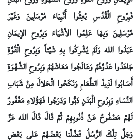
فَبِرُوحِ الْقُدُسِ بُعِثُوا أَنْبِيَاءَ مُرْسَلِينَ وَغَيْرَ
مُرْسَلِينَ وَبِهَا عَلِمُوا الأشْيَاءَ وَبِرُوحِ الإيمَانِ
عَبَدُوا الله وَلَمْ يُشْرِكُوا بِهِ شَيْئاً وَبِرُوحِ الْقُوَّةِ
جَاهَدُوا عَدُوَّهُمْ وَعَالَجُوا مَعَاشَهُمْ وَبِرُوحِ الشَّهْوَةِ
أَصَابُوا لَذِيذَ الطَّعَامِ وَنَكَحُوا الْحَلالَ مِنْ شَبَابِ
النِّسَاءِ وَبِرُوحِ الْبَدَنِ دَبُّوا وَدَرَجُوا فَهَؤُلاءِ مَغْفُورٌ
لَهُمْ مَصْفُوحٌ عَنْ ذُنُوبِهِمْ ثُمَّ قَالَ قَالَ الله عَزَّ
وَجَلَّ تِلْكَ الرُّسُلُ فَضَّلْنا بَعْضَهُمْ عَلى‏ بَعْضٍ