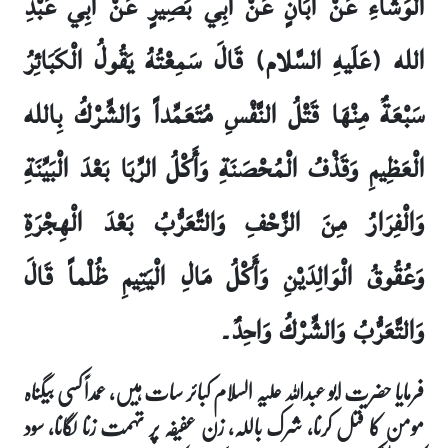
الْوَشَّاءِ عَنْ أَبَانٍ عَنْ أَبِي بَصِيرٍ عَنْ أَبِي عَبْدِ
الله (عَلَيهِ السَّلام) قَالَ سَمِعْتُهُ يَقُولُ الْكَبَائِرُ
سَبْعَةٌ مِنْهَا قَتْلُ النَّفْسِ مُتَعَمِّداً وَالشِّرْكُ بِالله
الْعَظِيمِ وَقَذْفُ الْمُحْصَنَةِ وَأَكْلُ الرِّبَا بَعْدَ الْبَيِّنَةِ
وَالْفِرَارُ مِنَ الزَّحْفِ وَالتَّعَرُّبُ بَعْدَ الْهِجْرَةِ
وَعُقُوقُ الْوَالِدَيْنِ وَأَكْلُ مَالِ الْيَتِيمِ ظُلْماً قَالَ
وَالتَّعَرُّبُ وَالشِّرْكُ وَاحِدٌ۔
فرمایا حضرت ابو عبداللہ علیہ السلام کبائر سات ہیں، عمداً کسی بیگناہ
مومن کا قتل کرنا، شرک باللہ، زن عفیفہ پر تہمت زنا لگانا، سود