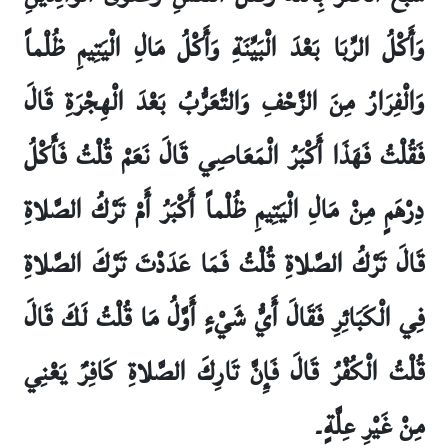
وَأَكْلُ الرِّبَا بَعْدَ الْبَيِّنَةِ وَأَكْلُ مَالِ الْيَتِيمِ ظُلْماً
وَالْفِرَارُ مِنَ الزَّحْفِ وَالتَّعَرُّبُ بَعْدَ الْهِجْرَةِ قَالَ
فَقُلْتُ فَهَذَا أَكْبَرُ الْمَعَاصِي قَالَ نَعَمْ قُلْتُ فَأَكْلُ
دِرْهَمٍ مِنْ مَالِ الْيَتِيمِ ظُلْماً أَكْبَرُ أَمْ تَرْكُ الصَّلاةِ
قَالَ تَرْكُ الصَّلاةِ قُلْتُ فَمَا عَدَدْتَ تَرْكَ الصَّلاةِ
فِي الْكَبَائِرِ فَقَالَ أَيُّ شَيْ‏ءٍ أَوَّلُ مَا قُلْتُ لَكَ قَالَ
قُلْتُ الْكُفْرُ قَالَ فَإِنَّ تَارِكَ الصَّلاةِ كَافِرٌ يَعْنِي
مِنْ غَيْرِ عِلَّةٍ۔