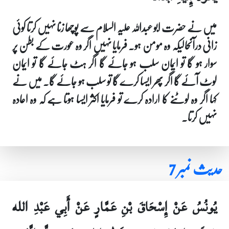
میں نے حضرت ابو عبداللہ علیہ السلام سے پوچھا زنا نہیں کرتا کوئی
زانی درآنحالیکہ وہ مومن ہو۔ فرمایا نہیں اگر وہ عورت کے بطن پر
سوار ہو گا تو ایمان سلب ہو جائے گا اگر ہٹ جائے گا تو ایمان
لوٹ آئے گا اگر پھر ایسا کرے گا تو سلب ہو جائے گا۔ میں نے
کہا اگر وہ لوٹنے کا ارادہ کرے تو فرمایا اکثر ایسا ہوتا ہے کہ وہ اعادہ
نہیں کرتا۔
حدیث نمبر 7
يُونُسُ عَنْ إِسْحَاقَ بْنِ عَمَّارٍ عَنْ أَبِي عَبْدِ الله