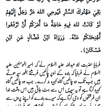
بَقِيَ مَهْتُوكَ السِّتْرِ فَيُوحِي الله عَزَّ وَجَلَّ إِلَيْهِمْ
لَوْ كَانَتْ لله فِيهِ حَاجَةٌ مَا أَمَرَكُمْ أَنْ تَرْفَعُوا
أَجْنِحَتَكُمْ عَنْهُ. وَرَوَاهُ ابْنُ فَضَّالٍ عَنِ ابْنِ
مُسْكَانَ)۔
فرمایا حضرت ابو عبداللہ علیہ السلام نے کہ امیر المومنین علیہ
السلام نے فرمایا کہ بندہ کے اوپر چالیس فرشتے بطور سپر ہوتے
ہیں جب تک وہ چالیس گناہ کبیرہ نہ کرے۔ جب وہ چالیس گناہ
کبیرہ کرتا ہے تو یہ سپریں اس سے ہٹ جاتی ہیں اس وقت خدا
ان فرشتوں کو وحی کرتا ہےکہ میرے بندے کو اپنے پروں سے
چھپائے رہو پس ملائکہ اس کو ڈھانپ لیتے ہیں پھر فرمایا جب وہ