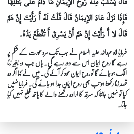
قَالَ يُسْلَبُ مِنْهُ رُوحُ الإيمَانِ مَا دَامَ عَلَى بَطْنِهَا
فَإِذَا نَزَلَ عَادَ الإيمَانُ قَالَ قُلْتُ لَهُ أَ رَأَيْتَ إِنْ هَمَّ
قَالَ لا أَ رَأَيْتَ إِنْ هَمَّ أَنْ يَسْرِقَ أَ تُقْطَعُ يَدُهُ۔
فرمایا ابو عبداللہ علیہ السلام نے جب تک مرد عورت کے شکم پر
رہے گا روح ایمان اس سے دور رہے گی۔ ہاں جب وہ بغیر زنا
الگ ہو جائے گا تو روح ایمان عود کر آئے گی۔ میں نے کہا اگر وہ
قصد زنا رکھتا ہو تب بھی روح ایمان جدا ہو جائے گی۔ فرمایا نہیں
کیا تو نہیں جانتا کہ سرقہ کا ارادہ رکھنے والے کا ہاتھ قطع نہیں کیا
جاتا۔