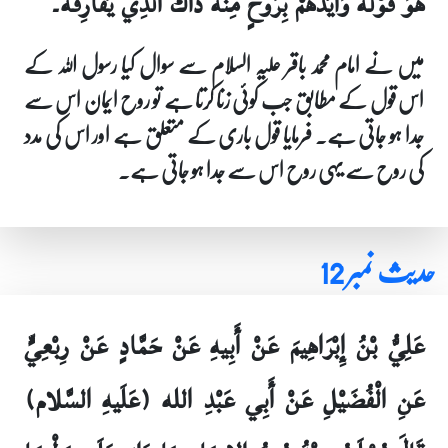
هُوَ قَوْلُهُ وَأَيَّدَهُمْ بِرُوحٍ مِنْهُ ذَاكَ الَّذِي يُفَارِقُهُ۔
میں نے امام محمد باقر علیہ السلام سے سوال کیا رسول اللہ کے
اس قول کے مطابق جب کوئی زنا کرتا ہے تو روح ایمان اس سے
جدا ہو جاتی ہے۔ فرمایا قول باری کے متعلق ہے اور اس کی مدد
کی روح سے یہی روح اس سے جدا ہو جاتی ہے۔
حدیث نمبر 12
عَلِيُّ بْنُ إِبْرَاهِيمَ عَنْ أَبِيهِ عَنْ حَمَّادٍ عَنْ رِبْعِيٍّ
عَنِ الْفُضَيْلِ عَنْ أَبِي عَبْدِ الله (عَلَيهِ السَّلام)