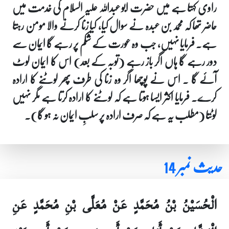
راوی کہتا ہے میں حضرت ابو عبداللہ علیہ السلام کی خدمت میں
حاضر تھا کہ محمد بن عبدہ نے سوال کیا، کیا زنا کرنے والا مومن رہتا
ہے۔ فرمایا نہیں، جب وہ عورت کے شکم پر رہے گا ایمان سے
دور رہے گا ہاں اگر باز رہے (توبہ کے بعد) اس کا ایمان لوٹ
آئے گا ۔ اس نے پوچھا اگر وہ زنا کی طرف پھر لوٹنے کا ارادہ
کرے۔ فرمایا اکثر ایسا ہوتا ہے کہ لوٹنے کا ارادہ کرتا ہے مگر نہیں
لوٹتا (مطلب یہ ہے کہ صرف ارادہ پر سلبِ ایمان نہ ہو گا)۔
حدیث نمبر 14
الْحُسَيْنُ بْنُ مُحَمَّدٍ عَنْ مُعَلَّى بْنِ مُحَمَّدٍ عَنِ