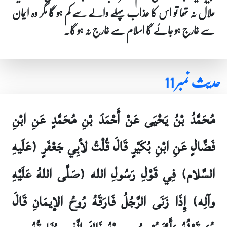
حلال نہ تھا تو اس کا عذاب پہلے والے سے کم ہو گا مگر وہ ایمان
سے خارج ہو جائے گا اسلام سے خارج نہ ہو گا۔
حدیث نمبر 11
مُحَمَّدُ بْنُ يَحْيَى عَنْ أَحْمَدَ بْنِ مُحَمَّدٍ عَنِ ابْنِ
فَضَّالٍ عَنِ ابْنِ بُكَيْرٍ قَالَ قُلْتُ لأبِي جَعْفَرٍ (عَلَيهِ
السَّلام) فِي قَوْلِ رَسُولِ الله (صَلَّى اللهُ عَلَيْهِ
وآلِه) إِذَا زَنَى الرَّجُلُ فَارَقَهُ رُوحُ الإيمَانِ قَالَ