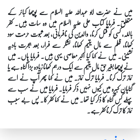
میں نے حضرت ابو عبداللہ علیہ السلام سے پوچھا کبائر کے
متعلق۔ فرمایا کتاب علی علیہ السلام میں وہ سات ہیں۔ کفر
باللہ، کسی کو قتل کرنا، والدین کی نافرمانی، بعد ثبوت حرمت سود
کھانا، ظلم سے مال یتیم کھانا، لشکر سے فرار، بعد ہجرت بادیہ
نشینی۔ میں نے کہا کیا اکبر معاصی یہی ہیں۔ فرمایا ہاں۔ میں
نے پوچھا بغیر حق مال یتیم سے ایک درہم کھانا زیادہ بڑا گناہ ہے یا
نماز ترک کرنا۔ فرمایا ترک نماز۔ میں نے کہا پھر آپ نے اسے
گناہان کبیرہ میں کیوں نہیں ذکر فرمایا۔ فرمایا میں نے سب سے
پہلے کس گناہ کا ذکر کیا تھا۔ میں نے کہا کفر کا۔ پس بے سبب
نماز کا ترک کرنا کفر ہے۔