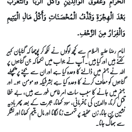
الْحَرَامِ وَعُقُوقُ الْوَالِدَيْنِ وَأَكْلُ الرِّبَا وَالتَّعَرُّبُ
بَعْدَ الْهِجْرَةِ وَقَذْفُ الْمُحْصَنَاتِ وَأَكْلُ مَالِ الْيَتِيمِ
وَالْفِرَارُ مِنَ الزَّحْفِ۔
امام رضا علیہ السلام سے کچھ لوگوں نے لکھ کر پوچھا کہ گناہان کبیر
کتنے ہیں اور کیا ہیں۔ آپ نے جواب میں لکھا کہ جن گناہوں پر
اللہ نے جہنم میں ڈالنے کا وعدہ کیا ہے اور ان سے بچنے پر پچھلے
گناہوں کو معاف کرنے کا وعدہ کیا ہے بشرطیکہ وہ مومن ہو۔ اور
جہنم میں جانے کا سبب سات امر خاص طور سے ہیں، بے خطا
قتل کرنا، والدین کی نافرمانی، سود کھانا، ہجرت کے بعد پھر بادیہ
نشین بن جانا، زن عفیفہ پر تہمت زنا لگانا اور مال یتیم کھانا اور لشکر
سے بھاگ جانا۔