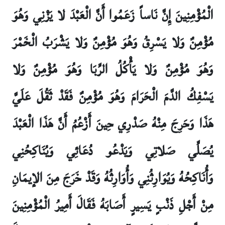
الْمُؤْمِنِينَ إِنَّ نَاساً زَعَمُوا أَنَّ الْعَبْدَ لا يَزْنِي وَهُوَ
مُؤْمِنٌ وَلا يَسْرِقُ وَهُوَ مُؤْمِنٌ وَلا يَشْرَبُ الْخَمْرَ
وَهُوَ مُؤْمِنٌ وَلا يَأْكُلُ الرِّبَا وَهُوَ مُؤْمِنٌ وَلا
يَسْفِكُ الدَّمَ الْحَرَامَ وَهُوَ مُؤْمِنٌ فَقَدْ ثَقُلَ عَلَيَّ
هَذَا وَحَرِجَ مِنْهُ صَدْرِي حِينَ أَزْعُمُ أَنَّ هَذَا الْعَبْدَ
يُصَلِّي صَلاتِي وَيَدْعُو دُعَائِي وَيُنَاكِحُنِي
وَأُنَاكِحُهُ وَيُوَارِثُنِي وَأُوَارِثُهُ وَقَدْ خَرَجَ مِنَ الإيمَانِ
مِنْ أَجْلِ ذَنْبٍ يَسِيرٍ أَصَابَهُ فَقَالَ أَمِيرُ الْمُؤْمِنِينَ