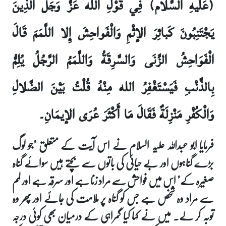
(عَلَيهِ السَّلام) فِي قَوْلِ الله عَزَّ وَجَلَّ الَّذِينَ
يَجْتَنِبُونَ كَبائِرَ الإثْمِ وَالْفَواحِشَ إِلا اللَّمَمَ قَالَ
الْفَوَاحِشُ الزِّنَى وَالسَّرِقَةُ وَاللَّمَمُ الرَّجُلُ يُلِمُّ
بِالذَّنْبِ فَيَسْتَغْفِرُ الله مِنْهُ قُلْتُ بَيْنَ الضَّلالِ
وَالْكُفْرِ مَنْزِلَةٌ فَقَالَ مَا أَكْثَرَ عُرَى الإيمَانِ۔
فرمایا ابو عبداللہ علیہ السلام نے اس آیت کے متعلق "جو لوگ
بڑے گناہوں اور بے حیائی کی باتوں سے بچتے ہیں سوائے گناہ
صغیرہ کے" اس میں فواحش سے مراد زنا ہے اور سرقہ ہے اور لمم
سے مراد وہ شخص ہے جس کو گناہ پر ملامت کی جائے اور پھر وہ
توبہ کر لے۔ میں نے کہا کیا گمراہی کے درمیان بھی کوئی درجہ