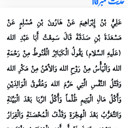
حدیث نمبر 10
عَلِيُّ بْنُ إِبْرَاهِيمَ عَنْ هَارُونَ بْنِ مُسْلِمٍ عَنْ
مَسْعَدَةَ بْنِ صَدَقَةَ قَالَ سَمِعْتُ أَبَا عَبْدِ الله
(عَلَيهِ السَّلام) يَقُولُ الْكَبَائِرُ الْقُنُوطُ مِنْ رَحْمَةِ
الله وَالْيَأْسُ مِنْ رَوْحِ الله وَالأمْنُ مِنْ مَكْرِ الله
وَقَتْلُ النَّفْسِ الَّتِي حَرَّمَ الله وَعُقُوقُ الْوَالِدَيْنِ
وَأَكْلُ مَالِ الْيَتِيمِ ظُلْماً وَأَكْلُ الرِّبَا بَعْدَ الْبَيِّنَةِ
وَالتَّعَرُّبُ بَعْدَ الْهِجْرَةِ وَقَذْفُ الْمُحْصَنَةِ وَالْفِرَارُ