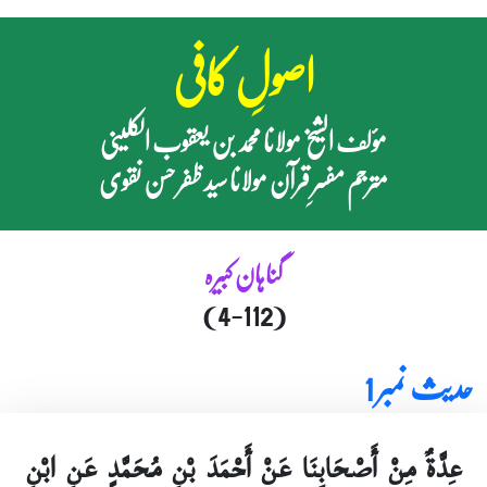
اصولِ کافی
مؤلف الشیخ مولانا محمد بن یعقوب الکلینی
مترجم مفسرِ قرآن مولانا سید ظفر حسن نقوی
گناہان کبیرہ
(4-112)
حدیث نمبر 1
عِدَّةٌ مِنْ أَصْحَابِنَا عَنْ أَحْمَدَ بْنِ مُحَمَّدٍ عَنِ ابْنِ