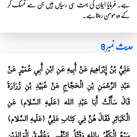
ہے۔ فرمایا ایمان کی بہت سی رسیاں ہیں جن سے تمسک کر
کے وہ مومن رہتا ہے۔
حدیث نمبر 8
عَلِيُّ بْنُ إِبْرَاهِيمَ عَنْ أَبِيهِ عَنِ ابْنِ أَبِي عُمَيْرٍ عَنْ
عَبْدِ الرَّحْمَنِ بْنِ الْحَجَّاجِ عَنْ عُبَيْدِ بْنِ زُرَارَةَ
قَالَ سَأَلْتُ أَبَا عَبْدِ الله (عَلَيهِ السَّلام) عَنِ
الْكَبَائِرِ فَقَالَ هُنَّ فِي كِتَابِ عَلِيٍّ (عَلَيهِ السَّلام)
سَبْعٌ الْكُفْرُ بِالله وَقَتْلُ النَّفْسِ وَعُقُوقُ الْوَالِدَيْنِ