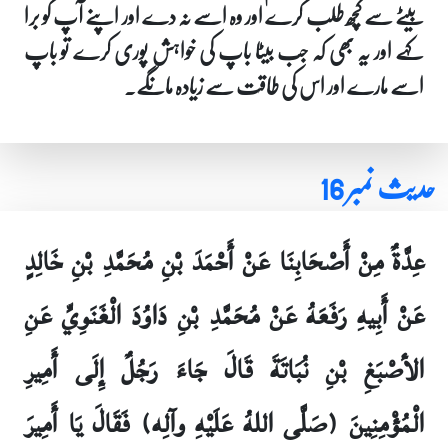
بیٹے سے کچھ طلب کرے اور وہ اسے نہ دے اور اپنے آپ کو برا
کہے اور یہ بھی کہ جب بیٹا باپ کی خواہش پوری کرے تو باپ
اسے مارے اور اس کی طاقت سے زیادہ مانگے۔
حدیث نمبر 16
عِدَّةٌ مِنْ أَصْحَابِنَا عَنْ أَحْمَدَ بْنِ مُحَمَّدِ بْنِ خَالِدٍ
عَنْ أَبِيهِ رَفَعَهُ عَنْ مُحَمَّدِ بْنِ دَاوُدَ الْغَنَوِيِّ عَنِ
الأصْبَغِ بْنِ نُبَاتَةَ قَالَ جَاءَ رَجُلٌ إِلَى أَمِيرِ
الْمُؤْمِنِينَ (صَلَّى اللهُ عَلَيْهِ وآلِه) فَقَالَ يَا أَمِيرَ