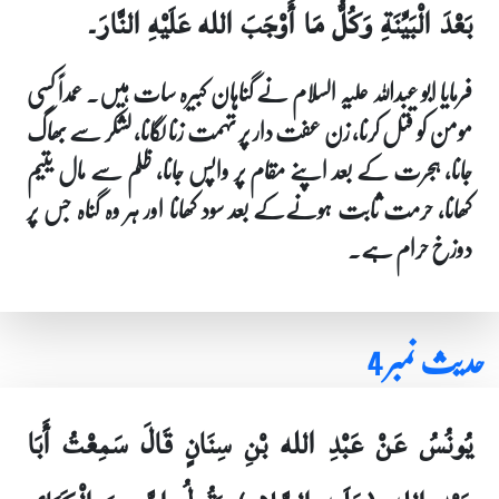
بَعْدَ الْبَيِّنَةِ وَكُلُّ مَا أَوْجَبَ الله عَلَيْهِ النَّارَ۔
فرمایا ابو عبداللہ علیہ السلام نے گناہان کبیرہ سات ہیں۔ عمداً کسی
مومن کو قتل کرنا، زن عفت دار پر تہمت زنا لگانا، لشکر سے بھاگ
جانا، ہجرت کے بعد اپنے مقام پر واپس جانا، ظلم سے مال یتیم
کھانا، حرمت ثابت ہونےکے بعد سود کھانا اور ہر وہ گناہ جس پر
دوزخ حرام ہے۔
حدیث نمبر 4
يُونُسُ عَنْ عَبْدِ الله بْنِ سِنَانٍ قَالَ سَمِعْتُ أَبَا