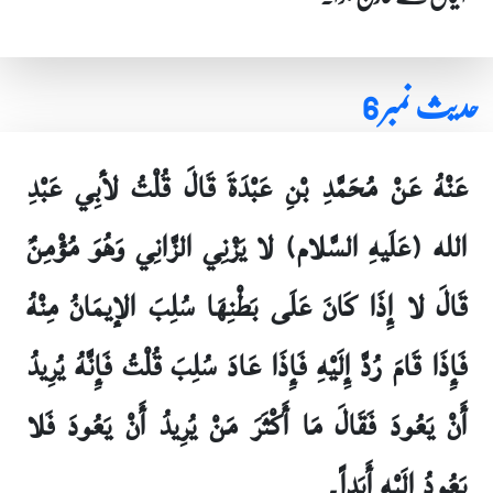
حدیث نمبر 6
عَنْهُ عَنْ مُحَمَّدِ بْنِ عَبْدَةَ قَالَ قُلْتُ لأبِي عَبْدِ
الله (عَلَيهِ السَّلام) لا يَزْنِي الزَّانِي وَهُوَ مُؤْمِنٌ
قَالَ لا إِذَا كَانَ عَلَى بَطْنِهَا سُلِبَ الإيمَانُ مِنْهُ
فَإِذَا قَامَ رُدَّ إِلَيْهِ فَإِذَا عَادَ سُلِبَ قُلْتُ فَإِنَّهُ يُرِيدُ
أَنْ يَعُودَ فَقَالَ مَا أَكْثَرَ مَنْ يُرِيدُ أَنْ يَعُودَ فَلا
يَعُودُ إِلَيْهِ أَبَداً۔