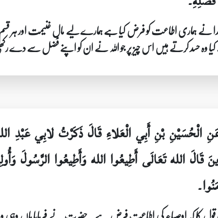
فَضْلِهِ۔
ہ خدا نے ہماری اطاعت کو فرض کیا ہے ہمارے لیے مالِ غنیمت اور ہر قسم
ے کیا وہ حسد کرتے ہیں اس چیز پر جو اللہ نے ان کو اپنے فضل سے دے 
ِ عَنِ الْحُسَيْنِ بْنِ أَبِي الْعَلاءِ قَالَ ذَكَرْتُ لابِي عَبْدِ 
َّذِينَ قَالَ الله تَعَالَى أَطِيعُوا الله وَأَطِيعُوا الرَّسُولَ وَأُولِ
مَنُوا۔
 اس قول کا کہ اوصیاء کی اطاعت فرض ہے۔ حضرت نے فرمایا ہاں وہی وہ