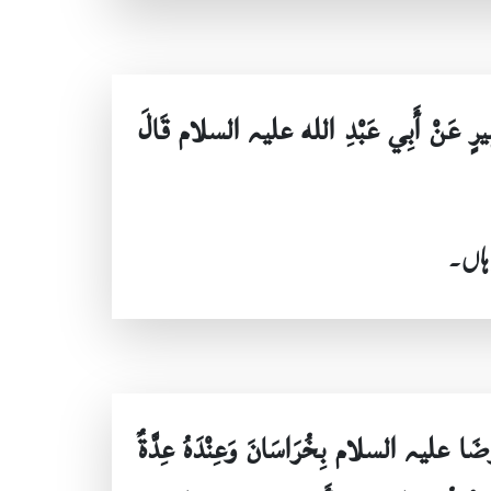
ي بَصِيرٍ عَنْ أَبِي عَبْدِ الله علیہ السلام قَالَ
 ہاں۔
لرِّضَا علیہ السلام بِخُرَاسَانَ وَعِنْدَهُ عِدَّةٌ