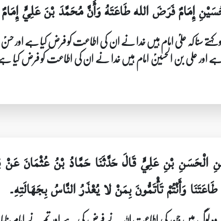
حُسَيْنِ إِمَامٌ فَرَضَ الله طَاعَتَهُ وَأَنَّ مُحَمَّدَ بْنَ عَلِيٍّ إِمَ
 کہتے سنا کہ علیؑ امام ہیں خدا نے ان کی اطاعت کو فرض کیا ہے اور حس
ے اور علی بن الحسینؑ امام ہیں خدا نے ان کی اطاعت کو فرض کیا ہے ا
نِ الْحَسَنِ بْنِ عَلِيٍّ قَالَ حَدَّثَنَا حَمَّادُ بْنُ عُثْمَانَ عَنْ ب
نَا وَأَنْتُمْ تَأْتَمُّونَ بِمَنْ لا يُعْذَرُ النَّاسُ بِجَهَالَتِهِ۔
 ہم وہ لوگ ہیں جن کی اطاعت اللہ نے فرض کی ہے اور تم نے امام بنایا 