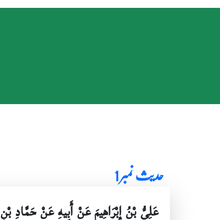
حدیث نمبر 1
عَلِيُّ بْنُ إِبْرَاهِيمَ عَنْ أَبِيهِ عَنْ حَمَّادِ