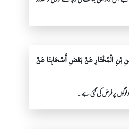
نِ بْنِ الْمُخْتَارِ عَنْ بَعْضِ أَصْحَابِنَا عَنْ
جو لوگوں پر فرض کی گئی ہے۔