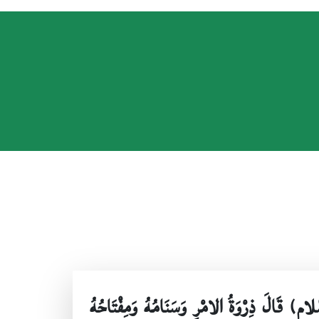
م) قَالَ ذِرْوَةُ الامْرِ وَسَنَامُهُ وَمِفْتَاحُهُ