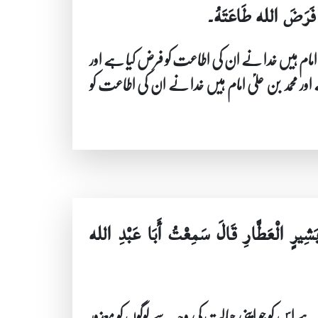
امٌ فَرَضَ الله طَاعَتَهُ۔
نؑ امام ہیں خدا نے ان کی اطاعت کو فرض کیا ہے اور
ور محمد بن علیؑ امام ہیں خدا نے ان کی اطاعت کو
َشِيرٍ الْعَطَّارِ قَالَ سَمِعْتُ أَبَا عَبْدِ الله
ہے اس کو جو اپنی جہالت کی وجہ سے لوگوں کو معذور