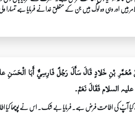
امر ہیں اور وہی وہ لوگ ہیں جن کے متعلق خدا نے فرمایا ہے تمہارا ولی
نْ مُعَمَّرِ بْنِ خَلادٍ قَالَ سَأَلَ رَجُلٌ فَارِسِيٌّ أَبَا الْحَسَنِ
ِبٍ علیہ السلام فَقَالَ نَعَمْ۔
ا، کیا آپؑ کی اطاعت فرض ہے۔ فرمایا بے شک۔ اس نے پوچھا کیا اطاع