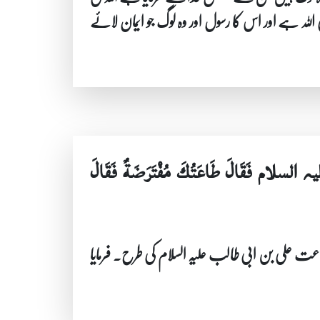
 اللہ ہے اور اس کا رسول اور وہ لوگ جو ایمان لائے
 علیہ السلام فَقَالَ طَاعَتُكَ مُفْتَرَضَةٌ فَقَالَ
ت علی بن ابی طالب علیہ السلام کی طرح۔ فرمایا