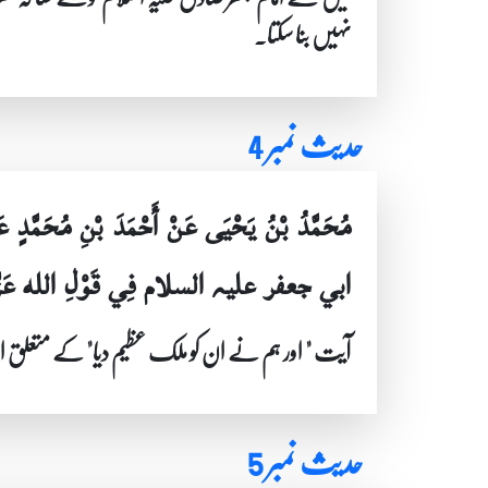
نہیں بنا سکتا۔
حدیث نمبر 4
مُحَمَّدُ بْنُ يَحْيَى عَنْ أَحْمَدَ بْنِ مُحَمَّدٍ
ابي جعفر علیہ السلام فِي قَوْلِ الله عَزَّ وَجَلّ
آیت " اور ہم نے ان کو ملک عظیم دیا" کے متعلق اما
حدیث نمبر 5