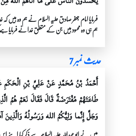
يَحْسُدُونَ النَّاسَ عَلى ما آتاهُمُ الله مِنْ 
فرمایا امام جعفر صادق علیہ السلام نے ہم وہ ہیں ک
ہم ہی وہ محسود ہیں جن کے متعلق خدا نے فرمایا ہ
حدیث نمبر 7
أَحْمَدُ بْنُ مُحَمَّدٍ عَنْ عَلِيِّ بْنِ الْحَكَم
طَاعَتَهُمْ مُفْتَرَضَةٌ قَالَ فَقَالَ نَعَمْ هُمُ ال
وَجَلَّ إِنَّما وَلِيُّكُمُ الله وَرَسُولُهُ وَالَّذِينَ آ
میں نے ابو عبداللہ علیہ السلام سے ذکر کیا اپنے