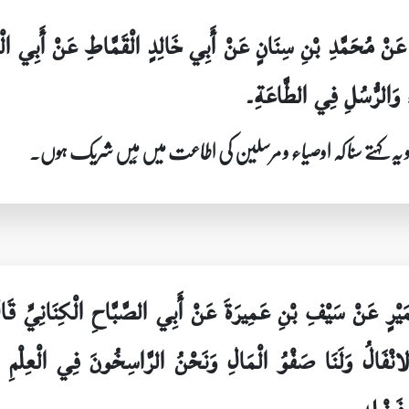
ٍ عَنْ مُحَمَّدِ بْنِ سِنَانٍ عَنْ أَبِي خَالِدٍ الْقَمَّاطِ عَنْ أَبِي ال
وَالرُّسُلِ فِي الطَّاعَةِ۔
و یہ کہتے سنا کہ اوصیاء و مرسلین کی اطاعت میں مَیں شریک ہوں۔
ُمَيْرٍ عَنْ سَيْفِ بْنِ عَمِيرَةَ عَنْ أَبِي الصَّبَّاحِ الْكِنَانِيّ
لانْفَالُ وَلَنَا صَفْوُ الْمَالِ وَنَحْنُ الرَّاسِخُونَ فِي الْعِلْمِ 