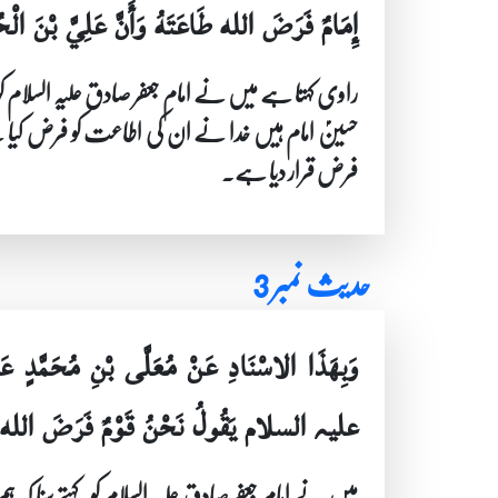
إِمَامٌ فَرَضَ الله طَاعَتَهُ وَأَنَّ عَلِيَّ بْنَ الْ
راوی کہتا ہے میں نے امام جعفر صادق علیہ السلام کو
حسینؑ امام ہیں خدا نے ان کی اطاعت کو فرض کیا ہ
فرض قرار دیا ہے۔
حدیث نمبر 3
وَبِهَذَا الاسْنَادِ عَنْ مُعَلَّى بْنِ مُحَمَّدٍ عَ
علیہ السلام يَقُولُ نَحْنُ قَوْمٌ فَرَضَ الله طَاعَتَ
میں نے امام جعفر صادق علیہ السلام کو کہتے سنا کہ