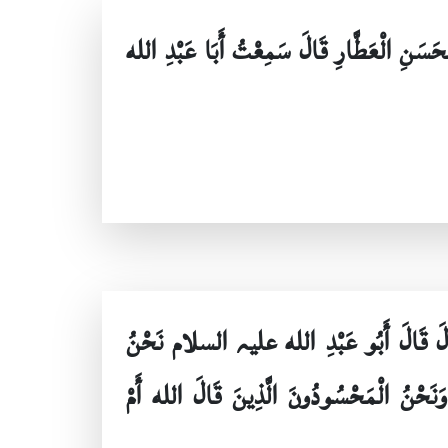
ْحَسَنِ الْعَطَّارِ قَالَ سَمِعْتُ أَبَا عَبْدِ الله
ِ قَالَ قَالَ أَبُو عَبْدِ الله علیہ السلام نَحْنُ
وَنَحْنُ الْمَحْسُودُونَ الَّذِينَ قَالَ الله أَمْ