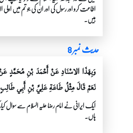
اطاعت کرو اور رسول کی اور ان کی جو تم میں اولی ال
ہیں۔
حدیث نمبر 8
وَبِهَذَا الاسْنَادِ عَنْ أَحْمَدَ بْنِ مُحَمَّدٍ عَ
نَعَمْ قَالَ مِثْلُ طَاعَةِ عَلِيِّ بْنِ أَبِي طَال
ایک ایرانی نے امام رضا علیہ السلام سے سوال کی
ہاں۔