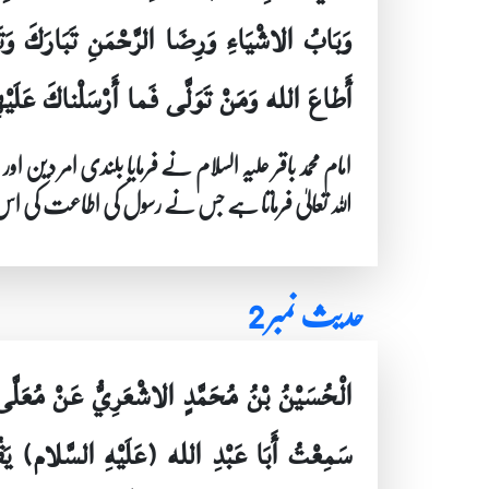
وَبَابُ الاشْيَاءِ وَرِضَا الرَّحْمَنِ تَبَارَكَ وَتَع
أَطاعَ الله وَمَنْ تَوَلَّى فَما أَرْسَلْناكَ عَلَيْه
امام محمد باقر علیہ السلام نے فرمایا بلندی امر دی
اللہ تعالیٰ فرماتا ہے جس نے رسول کی اطاعت کی ا
حدیث نمبر 2
الْحُسَيْنُ بْنُ مُحَمَّدٍ الاشْعَرِيُّ عَنْ مُعَلَّى 
سَمِعْتُ أَبَا عَبْدِ الله (عَلَيْهِ السَّلام) يَقُو