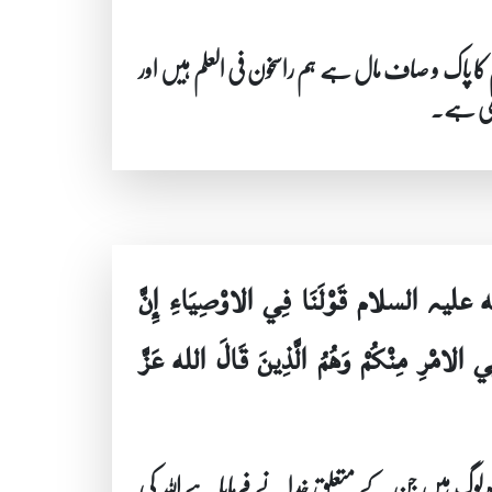
 کا پاک و صاف مال ہے ہم راسخون فی العلم ہیں اور
رکھی ہے۔
الله علیہ السلام قَوْلَنَا فِي الاوْصِيَاءِ إِنَّ
ي الامْرِ مِنْكُمْ وَهُمُ الَّذِينَ قَالَ الله عَزَّ
 لوگ ہیں جن کے متعلق خدا نے فرمایا ہے اللہ کی