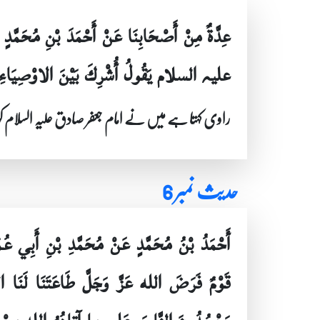
عِدَّةٌ مِنْ أَصْحَابِنَا عَنْ أَحْمَدَ بْنِ مُحَمَّد
علیہ السلام يَقُولُ أُشْرِكَ بَيْنَ الاوْصِيَاءِ 
راوی کہتا ہے میں نے امام جعفر صادق علیہ السلام ک
حدیث نمبر 6
أَحْمَدُ بْنُ مُحَمَّدٍ عَنْ مُحَمَّدِ بْنِ أَبِي ع
قَوْمٌ فَرَضَ الله عَزَّ وَجَلَّ طَاعَتَنَا لَنَا ا