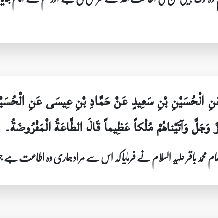
 عَنِ الْحُسَيْنِ بْنِ سَعِيدٍ عَنْ حَمَّادِ بْنِ عِيسَى عَنِ الْحُسَيْ
َ وَآتَيْناهُمْ مُلْكاً عَظِيماً قَالَ الطَّاعَةُ الْمَفْرُوضَةُ۔
م محمد باقر علیہ السلام نے فرمایا کہ اس سے مراد ہماری وہ اطاعت ہے 