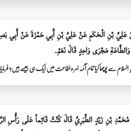
َنْ عَلِيِّ بْنِ الْحَكَمِ عَنْ عَلِيِّ بْنِ أَبِي حَمْزَةَ عَنْ أَبِ
 وَالطَّاعَةِ مَجْرَى وَاحِدٍ قَالَ نَعَمْ۔
سلام سے پوچھا کیا تمام آئمہ امر و اطاعت میں ایک ہی جیسے ہیں؟ فرمایا
ْ مُحَمَّدِ بْنِ زَيْدٍ الطَّبَرِيِّ قَالَ كُنْتُ قَائِماً عَلَى رَأْسِ ا