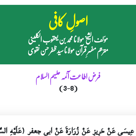
اصولِ کافی
مؤلف الشیخ مولانا محمد بن یعقوب الکلینی
مترجم مفسرِ قرآن مولانا سید ظفر حسن نقوی
فرض اطاعت آئمہ علیہم السلام
(3-8)
 بْنِ عِيسَى عَنْ حَرِيزٍ عَنْ زُرَارَةَ عَنْ ابي جعفر (عَلَيْهِ السَّلا