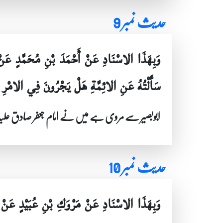
حدیث نمبر 9
وَبِهَذَا الاسْنَادِ عَنْ أَحْمَدَ بْنِ مُحَمَّدٍ ع
سَأَلْتُهُ عَنِ الائِمَّةِ هَلْ يَجْرُونَ فِي الامْرِ
ابوبصیر سے مروی ہے میں نے امام جعفر صادق علیہ ال
حدیث نمبر 10
وَبِهَذَا الاسْنَادِ عَنْ مَرْوَكِ بْنِ عُبَيْدٍ عَن