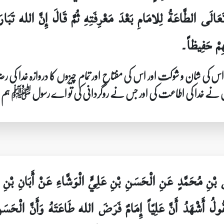
َالَى الطَّاعَةُ لِلامَامِ بَعْدَ مَعْرِفَتِهِ ثُمَّ قَالَ إِنَّ الله تَبَا
ِمْ حَفِيظاً۔
ن اور اس کی شان و شوکت اور اس کی مفتاح اور تمام چیزوں کا دروازہ خد
س نے خدا کی اطاعت کی اور جس نے روگردانی کی تو اے رسول ﷺ ہم نے تم
بْنِ مُحَمَّدٍ عَنِ الْحَسَنِ بْنِ عَلِيٍّ الْوَشَّاءِ عَنْ أَبَانِ بْنِ ع
لُ أَشْهَدُ أَنَّ عَلِيّاً إِمَامٌ فَرَضَ الله طَاعَتَهُ وَأَنَّ الْحَسَن