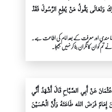
رَكَ وَتَعَالَى يَقُولُ مَنْ يُطِعِ الرَّسُولَ فَقَدْ
ا کی رضا مندی اور معرفت کے بعد امام کی اطاعت ہے۔
 کو ان کا نگران بنا کر نہیں بھیجا۔
ُثْمَانَ عَنْ أَبِي الصَّبَّاحِ قَالَ أَشْهَدُ أَنِّي
َ إِمَامٌ فَرَضَ الله طَاعَتَهُ وَأَنَّ الْحُسَيْنَ