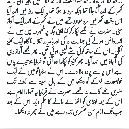
رہنے لگا اور بازار سے سودا سلف لانے لگا۔ میں بغیر اذن کے
گھر کے اندر آتا جاتا تھا جبکہ مردانہ ہوتا تھا۔ ایک روز میں اندر آیا
اس وقت گھر میں مرد موجود تھے میں نے گھر کے اندر ایک آواز
سنی۔ حضرت نے مجھے پکار کر کہا اپنی جگہ پر ٹھہرو۔ پس میں نے
اندر داخل ہونے کی جسارت نہ کی اور باہر نہ نکلا۔ ناگاہ ایک کنیز
نکلی۔ اس کے ساتھ کوئی شے لپٹی ہوئی تھی۔ پھر مجھے آواز دی
کی آ جاؤ میں اندر آیا۔ پھر کنیز کو پکارا وہ آئی تو فرمایا جو تیرے پاس
ہے اس پر سے پردہ ہٹا دے۔ اس نے ہٹایا تو میں نے ایک
خوبصورت لڑکے کو دیکھا جس کے بال سینہ سے ناف تک
سنہری تھے کالے نہ تھے۔ حضرت نے فرمایا یہ تمہارا امام ہے
اس کے بعد لونڈی کو اٹھا لے جانے کا حکم دیا۔ اس کے بعد
جب تک امام حسن عسکری زندہ رہے میں نے پھر نہ دیکھا۔