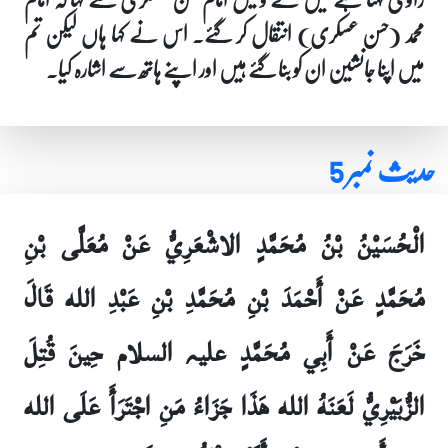
محمد (حسن عسکری) انتقال کر گئے۔ اس نے کہا ہاں لیکن تم
میں اپنا جانشین ان کو بنا گئے ہیں اور اپنے ہاتھ سے اشارہ کیا۔
حدیث نمبر 5
الْحُسَيْنُ بْنُ مُحَمَّدٍ الاشْعَرِيُّ عَنْ مُعَلَّى بْنِ
مُحَمَّدٍ عَنْ أَحْمَدَ بْنِ مُحَمَّدِ بْنِ عَبْدِ الله قَالَ
خَرَجَ عَنْ أَبِي مُحَمَّدٍ علیہ السلام حِينَ قُتِلَ
الزُّبَيْرِيُّ لَعَنَهُ الله هَذَا جَزَاءُ مَنِ اجْتَرَأَ عَلَى الله