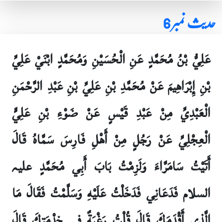
حدیث نمبر 6
عَلِيُّ بْنُ مُحَمَّدٍ عَنِ الْحُسَيْنِ وَمُحَمَّدٍ ابْنَيْ عَلِيِّ
بْنِ إِبْرَاهِيمَ عَنْ مُحَمَّدِ بْنِ عَلِيِّ بْنِ عَبْدِ الرَّحْمَنِ
الْعَبْدِيِّ مِنْ عَبْدِ قَيْسٍ عَنْ ضَوْءِ بْنِ عَلِيٍّ
الْعِجْلِيِّ عَنْ رَجُلٍ مِنْ أَهْلِ فَارِسَ سَمَّاهُ قَالَ
أَتَيْتُ سَامَرَّاءَ وَلَزِمْتُ بَابَ أَبِي مُحَمَّدٍ علیہ
السلام فَدَعَانِي فَدَخَلْتُ عَلَيْهِ وَسَلَّمْتُ فَقَالَ مَا
الَّذِي أَقْدَمَكَ قَالَ قُلْتُ رَغْبَةٌ فِي خِدْمَتِكَ قَالَ