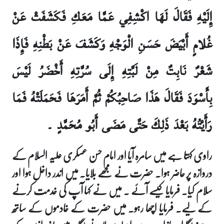
إِلَيْهِ فَقَالَ لَهَا اكْشِفِي عَمَّا مَعَكِ فَكَشَفَتْ عَنْ
غُلامٍ أَبْيَضَ حَسَنِ الْوَجْهِ وَكَشَفَ عَنْ بَطْنِهِ فَإِذَا
شَعْرٌ نَابِتٌ مِنْ لَبَّتِهِ إِلَى سُرَّتِهِ أَخْضَرُ لَيْسَ
بِأَسْوَدَ فَقَالَ هَذَا صَاحِبُكُمْ ثُمَّ أَمَرَهَا فَحَمَلَتْهُ فَمَا
رَأَيْتُهُ بَعْدَ ذَلِكَ حَتَّى مَضَى أَبُو مُحَمَّدٍ ۔
راوی کہتا ہے میں سامرہ آیا اور امام حسن عسکری علیہ السلام کے
دروازہ پر حاضر ہوا۔ حضرت نے مجھے بلایا۔ میں اندر داخل ہوا اور
سلام کیا۔ فرمایا کیسے آئے ۔ میں نے کہا آپ کی خدمت کرنے
کے لیے۔ فرمایا اچھا رہو۔ میں حضرت کے خادموں کے ساتھ