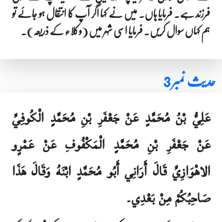
فرزند ہے۔ فرمایا ہاں۔ میں نے کہا اگر آپ کا انتقال ہو جائے تو
ہم کہاں سوال کریں۔ فرمایا اسی شہر میں (وکلاء کے ذریعہ)۔
حدیث نمبر 3
عَلِيُّ بْنُ مُحَمَّدٍ عَنْ جَعْفَرِ بْنِ مُحَمَّدٍ الْكُوفِيِّ
عَنْ جَعْفَرِ بْنِ مُحَمَّدٍ الْمَكْفُوفِ عَنْ عَمْرٍو
الاهْوَازِيِّ قَالَ أَرَانِي أَبُو مُحَمَّدٍ ابْنَهُ وَقَالَ هَذَا
صَاحِبُكُمْ مِنْ بَعْدِي۔