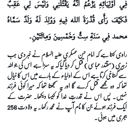
فِي أَوْلِيَائِهِ يَزْعُمُ أَنَّهُ يَقْتُلُنِي وَلَيْسَ لِي عَقِبٌ
فَكَيْفَ رَأَى قُدْرَةَ الله فِيهِ وَوُلِدَ لَهُ وَلَدٌ سَمَّاهُ
م‏ح‏م‏د فِي سَنَةِ سِتٍّ وَخَمْسِينَ وَمِائَتَيْنِ۔
راوی کہتا ہے کہ امام حسن عسکری علیہ السلام نے خبر دی جب
زبیری (مقتدر عباسی) قتل کر دیا گیا کہ یہ سزا ہے اس کی جو اللہ
سے گستاخی کرتا ہے اس کے اولیاء کے بارے میں اس کا خیال
تھا کہ وہ مجھے قتل کرے گا اور یہ سمجھتا تھا کہ میرا کوئی فرزند
نہیں۔ پس اس نے قدرتِ خدا کو کیسا دیکھا۔ حضرت کے
ایک فرزند ہوئے جن کا نام آپ نے محمد رکھا۔ یہ ولادت 256
ہجری میں ہوئی۔