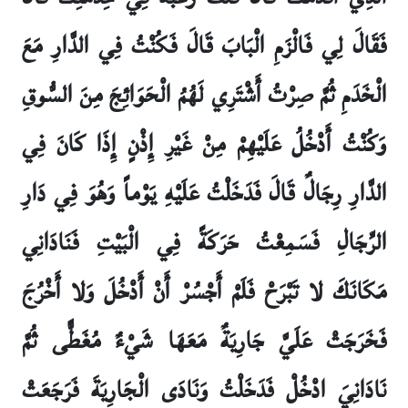
فَقَالَ لِي فَالْزَمِ الْبَابَ قَالَ فَكُنْتُ فِي الدَّارِ مَعَ
الْخَدَمِ ثُمَّ صِرْتُ أَشْتَرِي لَهُمُ الْحَوَائِجَ مِنَ السُّوقِ
وَكُنْتُ أَدْخُلُ عَلَيْهِمْ مِنْ غَيْرِ إِذْنٍ إِذَا كَانَ فِي
الدَّارِ رِجَالٌ قَالَ فَدَخَلْتُ عَلَيْهِ يَوْماً وَهُوَ فِي دَارِ
الرِّجَالِ فَسَمِعْتُ حَرَكَةً فِي الْبَيْتِ فَنَادَانِي
مَكَانَكَ لا تَبْرَحْ فَلَمْ أَجْسُرْ أَنْ أَدْخُلَ وَلا أَخْرُجَ
فَخَرَجَتْ عَلَيَّ جَارِيَةٌ مَعَهَا شَيْ‏ءٌ مُغَطًّى ثُمَّ
نَادَانِيَ ادْخُلْ فَدَخَلْتُ وَنَادَى الْجَارِيَةَ فَرَجَعَتْ