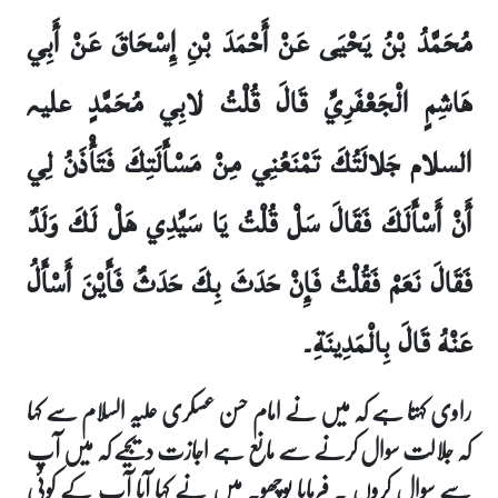
مُحَمَّدُ بْنُ يَحْيَى عَنْ أَحْمَدَ بْنِ إِسْحَاقَ عَنْ أَبِي
هَاشِمٍ الْجَعْفَرِيِّ قَالَ قُلْتُ لابِي مُحَمَّدٍ علیہ
السلام جَلالَتُكَ تَمْنَعُنِي مِنْ مَسْأَلَتِكَ فَتَأْذَنُ لِي
أَنْ أَسْأَلَكَ فَقَالَ سَلْ قُلْتُ يَا سَيِّدِي هَلْ لَكَ وَلَدٌ
فَقَالَ نَعَمْ فَقُلْتُ فَإِنْ حَدَثَ بِكَ حَدَثٌ فَأَيْنَ أَسْأَلُ
عَنْهُ قَالَ بِالْمَدِينَةِ۔
راوی کہتا ہے کہ میں نے امام حسن عسکری علیہ السلام سے کہا
کہ جلالت سوال کرنے سے مانع ہے اجازت دیجیے کہ میں آپ
سے سوال کروں ۔ فرمایا پوچھو۔ میں نے کہا آیا آپ کے کوئی