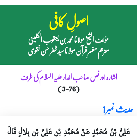
اصولِ کافی
مؤلف الشیخ مولانا محمد بن یعقوب الکلینی
مترجم مفسرِ قرآن مولانا سید ظفر حسن نقوی
اشارہ اور نص صاحب الدار علیہ السلام کی طرف
(3-76)
حدیث نمبر 1
عَلِيُّ بْنُ مُحَمَّدٍ عَنْ مُحَمَّدِ بْنِ عَلِيِّ بْنِ بِلالٍ قَالَ