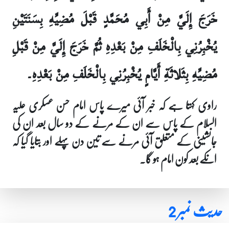
خَرَجَ إِلَيَّ مِنْ أَبِي مُحَمَّدٍ قَبْلَ مُضِيِّهِ بِسَنَتَيْنِ
يُخْبِرُنِي بِالْخَلَفِ مِنْ بَعْدِهِ ثُمَّ خَرَجَ إِلَيَّ مِنْ قَبْلِ
مُضِيِّهِ بِثَلاثَةِ أَيَّامٍ يُخْبِرُنِي بِالْخَلَفِ مِنْ بَعْدِهِ۔
راوی کہتا ہے کہ خبر آئی میرے پاس امام حسن عسکری علیہ
السلام کے پاس سے ان کے مرنے کے دو سال بعد ان کی
جانشینی کے متعلق آئی مرنے سے تین دن پہلے اور بتایا گیا کہ
انکے بعد کون امام ہو گا۔
حدیث نمبر 2