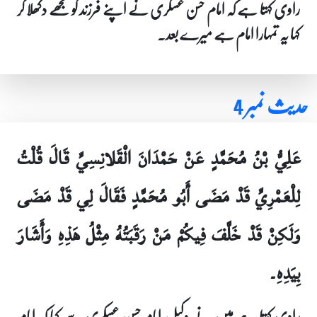
راوی کہتا ہے کہ امام حسن عسکری نے اپنے فرزند کو مجھے دکھلا کر
کہا یہ تمہارا امام ہے میرے بعد۔
حدیث نمبر 4
عَلِيُّ بْنُ مُحَمَّدٍ عَنْ حَمْدَانَ الْقَلانِسِيِّ قَالَ قُلْتُ
لِلْعَمْرِيِّ قَدْ مَضَى أَبُو مُحَمَّدٍ فَقَالَ لِي قَدْ مَضَى
وَلَكِنْ قَدْ خَلَّفَ فِيكُمْ مَنْ رَقَبَتُهُ مِثْلُ هَذِهِ وَأَشَارَ
بِيَدِهِ۔
راوی کہتا ہے میں نے وکیل امام حسن عسکری سے کہا کہ امام