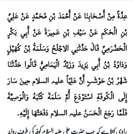
عِدَّةٌ مِنْ أَصْحَابِنَا عَنْ أَحْمَدَ بْنِ مُحَمَّدٍ عَنْ عَلِيِّ
بْنِ الْحَكَمِ عَنْ سَيْفِ بْنِ عَمِيرَةَ عَنْ أَبِي بَكْرٍ
الْحَضْرَمِيِّ قَالَ حَدَّثَنِي الاجْلَحُ وَسَلَمَةُ بْنُ كُهَيْلٍ
وَدَاوُدُ بْنُ أَبِي يَزِيدَ وَزَيْدٌ الْيَمَامِيُّ قَالُوا حَدَّثَنَا
شَهْرُ بْنُ حَوْشَبٍ أَنَّ عَلِيّاً علیہ السلام حِينَ سَارَ
إِلَى الْكُوفَةِ اسْتَوْدَعَ أُمَّ سَلَمَةَ كُتُبَهُ وَالْوَصِيَّةَ
فَلَمَّا رَجَعَ الْحَسَنُ علیہ السلام دَفَعَتْهَا إِلَيْهِ۔
راوی کہتا ہے کہ جب حضرت علی علیہ السلام کوفہ کی طرف روانہ