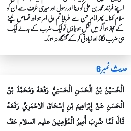
اپنے فرزند محمد بن علی کو دینا اور رسول اور میری طرف سے ان کو
سلام کہنا۔ پھر امام حسن سے فرمایا تم ولی امر ہو اور قصاص لینے
کے مجاز ہو اگر میں قتل ہو جاؤں تو ایک ضرب کے بدلے ایک
ہی ضرب لگانا اور زیادتی کر کے گنہگار نہ ہونا۔
حدیث نمبر 6
الْحُسَيْنُ بْنُ الْحَسَنِ الْحَسَنِيُّ رَفَعَهُ وَمُحَمَّدُ بْنُ
الْحَسَنِ عَنْ إِبْرَاهِيمَ بْنِ إِسْحَاقَ الاحْمَرِيِّ رَفَعَهُ
قَالَ لَمَّا ضُرِبَ أَمِيرُ الْمُؤْمِنِينَ علیہ السلام حَفَّ