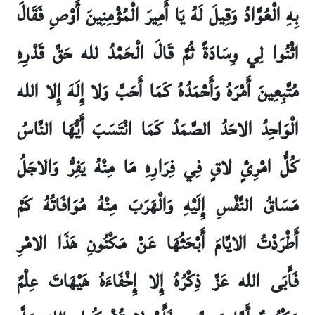
بِهِ الْعُوَّادُ وَقِيلَ لَهُ يَا أَمِيرَ الْمُؤْمِنِينَ أَوْصِ فَقَالَ
اثْنُوا لِي وِسَادَةً ثُمَّ قَالَ الْحَمْدُ لله حَقَّ قَدْرِهِ
مُتَّبِعِينَ أَمْرَهُ وَأَحْمَدُهُ كَمَا أَحَبَّ وَلا إِلَهَ إِلا الله
الْوَاحِدُ الاحَدُ الصَّمَدُ كَمَا انْتَسَبَ أَيُّهَا النَّاسُ
كُلُّ امْرِئٍ لاقٍ فِي فِرَارِهِ مَا مِنْهُ يَفِرُّ وَالاجَلُ
مَسَاقُ النَّفْسِ إِلَيْهِ وَالْهَرَبَ مِنْهُ مُوَافَاتُهُ كَمْ
أَطْرَدْتُ الايَّامَ أَبْحَثُهَا عَنْ مَكْنُونِ هَذَا الامْرِ
فَأَبَى الله عَزَّ ذِكْرُهُ إِلا إِخْفَاءَهُ هَيْهَاتَ عِلْمٌ