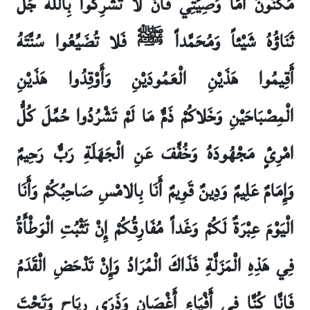
مَكْنُونٌ أَمَّا وَصِيَّتِي فَأَنْ لا تُشْرِكُوا بِالله جَلَّ
ثَنَاؤُهُ شَيْئاً وَمُحَمَّداً ﷺ فَلا تُضَيِّعُوا سُنَّتَهُ
أَقِيمُوا هَذَيْنِ الْعَمُودَيْنِ وَأَوْقِدُوا هَذَيْنِ
الْمِصْبَاحَيْنِ وَخَلاكُمْ ذَمٌّ مَا لَمْ تَشْرُدُوا حُمِّلَ كُلُّ
امْرِئٍ مَجْهُودَهُ وَخُفِّفَ عَنِ الْجَهَلَةِ رَبٌّ رَحِيمٌ
وَإِمَامٌ عَلِيمٌ وَدِينٌ قَوِيمٌ أَنَا بِالامْسِ صَاحِبُكُمْ وَأَنَا
الْيَوْمَ عِبْرَةٌ لَكُمْ وَغَداً مُفَارِقُكُمْ إِنْ تَثْبُتِ الْوَطْأَةُ
فِي هَذِهِ الْمَزَلَّةِ فَذَاكَ الْمُرَادُ وَإِنْ تَدْحَضِ الْقَدَمُ
فَإِنَّا كُنَّا فِي أَفْيَاءِ أَغْصَانٍ وَذَرَى رِيَاحٍ وَتَحْتَ