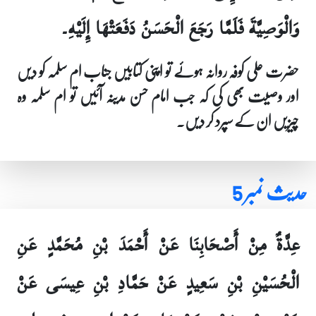
وَالْوَصِيَّةَ فَلَمَّا رَجَعَ الْحَسَنُ دَفَعَتْهَا إِلَيْهِ۔
حضرت علی کوفہ روانہ ہوئے تو اپنی کتابیں جناب ام سلمہ کو دیں
اور وصیت بھی کی کہ جب امام حسن مدینہ آئیں تو ام سلمہ وہ
چیزیں ان کے سپرد کر دیں۔
حدیث نمبر 5
عِدَّةٌ مِنْ أَصْحَابِنَا عَنْ أَحْمَدَ بْنِ مُحَمَّدٍ عَنِ
الْحُسَيْنِ بْنِ سَعِيدٍ عَنْ حَمَّادِ بْنِ عِيسَى عَنْ