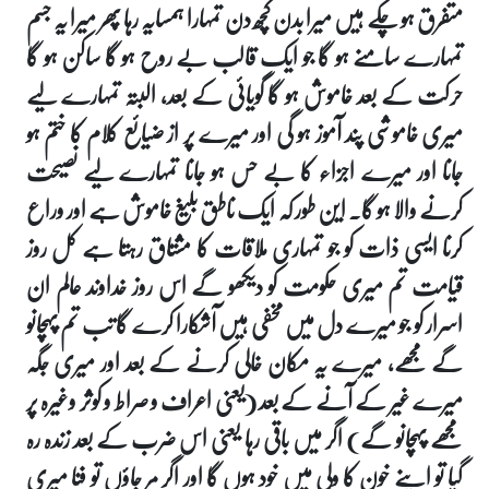
متفرق ہو چکے ہیں میرا بدن کچھ دن تمہارا ہمسایہ رہا پھر میرا یہ جسم
تمہارے سامنے ہو گا جو ایک قالب بے روح ہو گا ساکن ہو گا
حرکت کے بعد خاموش ہو گا گویائی کے بعد، البتہ تمہارے لیے
میری خاموشی پند آموز ہو گی اور میرے پر از ضیائع کلام کا ختم ہو
جانا اور میرے اجزاء کا بے حس ہو جانا تمہارے لیے نصیحت
کرنے والا ہو گا۔ این طور کہ ایک ناطق بلیغ خاموش ہے اور وراع
کرنا ایسی ذات کو جو تمہاری ملاقات کا مشتاق رہتا ہے کل روز
قیامت تم میری حکومت کو دیکھو گے اس روز خداوند عالم ان
اسرار کو جو میرے دل میں مخفی ہیں آشکارا کرے گا تب تم پہچانو
گے مجھے، میرے یہ مکان خالی کرنے کے بعد اور میری جگہ
میرے غیر کے آنے کے بعد (یعنی اعراف و صراط و کوثر وغیرہ پر
مجھے پہچانو گے) اگر میں باقی رہا یعنی اس ضرب کے بعد زندہ رہ
گیا تو اپنے خون کا ولی میں خود ہوں گا اور اگر مر جاؤں تو فنا میری