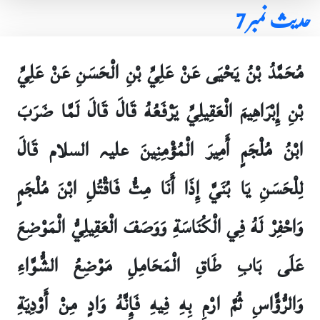
حدیث نمبر 7
مُحَمَّدُ بْنُ يَحْيَى عَنْ عَلِيِّ بْنِ الْحَسَنِ عَنْ عَلِيِّ
بْنِ إِبْرَاهِيمَ الْعَقِيلِيِّ يَرْفَعُهُ قَالَ قَالَ لَمَّا ضَرَبَ
ابْنُ مُلْجَمٍ أَمِيرَ الْمُؤْمِنِينَ علیہ السلام قَالَ
لِلْحَسَنِ يَا بُنَيَّ إِذَا أَنَا مِتُّ فَاقْتُلِ ابْنَ مُلْجَمٍ
وَاحْفِرْ لَهُ فِي الْكُنَاسَةِ وَوَصَفَ الْعَقِيلِيُّ الْمَوْضِعَ
عَلَى بَابِ طَاقِ الْمَحَامِلِ مَوْضِعُ الشُّوَّاءِ
وَالرُّؤَّاسِ ثُمَّ ارْمِ بِهِ فِيهِ فَإِنَّهُ وَادٍ مِنْ أَوْدِيَةِ