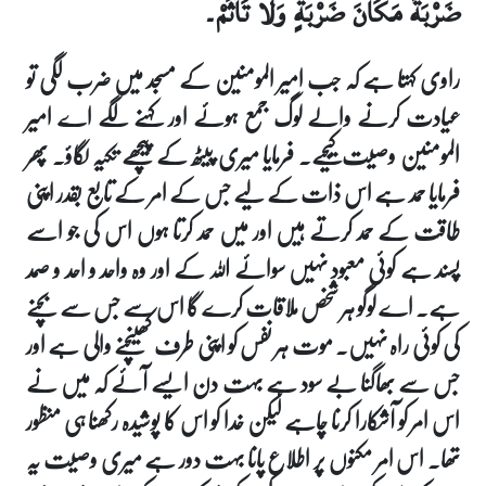
ضَرْبَةً مَكَانَ ضَرْبَةٍ وَلا تَأْثَمْ۔
راوی کہتا ہے کہ جب امیر المومنین کے مسجد میں ضرب لگی تو
عیادت کرنے والے لوگ جمع ہوئے اور کہنے لگے اے امیر
المومنین وصیت کیجیے۔ فرمایا میری پیٹھ کے پیچھے تکیہ لگاؤ۔ پھر
فرمایا حمد ہے اس ذات کے لیے جس کے امر کے تابع بقدر اپنی
طاقت کے حمد کرتے ہیں اور میں حمد کرتا ہوں اس کی جو اسے
پسند ہے کوئی معبود نہیں سوائے اللہ کے اور وہ واحد و احد و صمد
ہے۔ اے لوگو ہر شخص ملاقات کرے گا اس سے جس سے بچنے
کی کوئی راہ نہیں۔ موت ہر نفس کو اپنی طرف کھینچنے والی ہے اور
جس سے بھاگنا بے سود ہے بہت دن ایسے آئے کہ میں نے
اس امر کو آشکارا کرنا چاہے لیکن خدا کو اس کا پوشیدہ رکھنا ہی منظور
تھا۔ اس امر مکنوں پر اطلاع پانا بہت دور ہے میری وصیت یہ