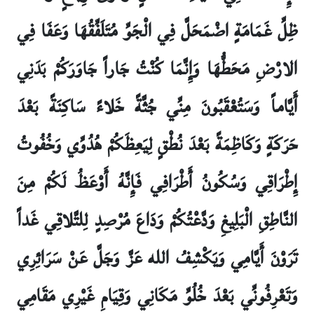
ظِلِّ غَمَامَةٍ اضْمَحَلَّ فِي الْجَوِّ مُتَلَفِّقُهَا وَعَفَا فِي
الارْضِ مَحَطُّهَا وَإِنَّمَا كُنْتُ جَاراً جَاوَرَكُمْ بَدَنِي
أَيَّاماً وَسَتُعْقَبُونَ مِنِّي جُثَّةً خَلاءً سَاكِنَةً بَعْدَ
حَرَكَةٍ وَكَاظِمَةً بَعْدَ نُطْقٍ لِيَعِظَكُمْ هُدُوِّي وَخُفُوتُ
إِطْرَاقِي وَسُكُونُ أَطْرَافِي فَإِنَّهُ أَوْعَظُ لَكُمْ مِنَ
النَّاطِقِ الْبَلِيغِ وَدَّعْتُكُمْ وَدَاعَ مُرْصِدٍ لِلتَّلاقِي غَداً
تَرَوْنَ أَيَّامِي وَيَكْشِفُ الله عَزَّ وَجَلَّ عَنْ سَرَائِرِي
وَتَعْرِفُونِّي بَعْدَ خُلُوِّ مَكَانِي وَقِيَامِ غَيْرِي مَقَامِي