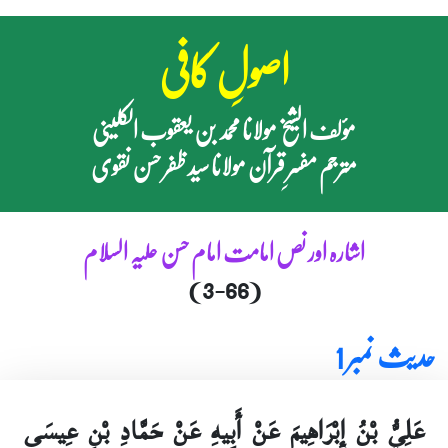
اصولِ کافی
مؤلف الشیخ مولانا محمد بن یعقوب الکلینی
مترجم مفسرِ قرآن مولانا سید ظفر حسن نقوی
اشارہ اور نص امامت امام حسن علیہ السلام
(3-66)
حدیث نمبر 1
عَلِيُّ بْنُ إِبْرَاهِيمَ عَنْ أَبِيهِ عَنْ حَمَّادِ بْنِ عِيسَى