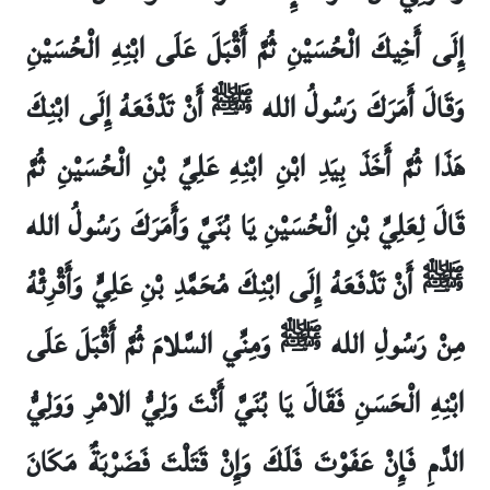
إِلَى أَخِيكَ الْحُسَيْنِ ثُمَّ أَقْبَلَ عَلَى ابْنِهِ الْحُسَيْنِ
وَقَالَ أَمَرَكَ رَسُولُ الله ﷺ أَنْ تَدْفَعَهُ إِلَى ابْنِكَ
هَذَا ثُمَّ أَخَذَ بِيَدِ ابْنِ ابْنِهِ عَلِيِّ بْنِ الْحُسَيْنِ ثُمَّ
قَالَ لِعَلِيِّ بْنِ الْحُسَيْنِ يَا بُنَيَّ وَأَمَرَكَ رَسُولُ الله
ﷺ أَنْ تَدْفَعَهُ إِلَى ابْنِكَ مُحَمَّدِ بْنِ عَلِيٍّ وَأَقْرِئْهُ
مِنْ رَسُولِ الله ﷺ وَمِنِّي السَّلامَ ثُمَّ أَقْبَلَ عَلَى
ابْنِهِ الْحَسَنِ فَقَالَ يَا بُنَيَّ أَنْتَ وَلِيُّ الامْرِ وَوَلِيُّ
الدَّمِ فَإِنْ عَفَوْتَ فَلَكَ وَإِنْ قَتَلْتَ فَضَرْبَةٌ مَكَانَ