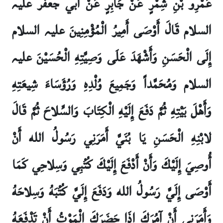
عَمْرِو بْنِ شِمْرٍ عَنْ جَابِرٍ عَنْ ابي جعفر علیہ
السلام قَالَ أَوْصَى أَمِيرُ الْمُؤْمِنِينَ علیہ السلام
إِلَى الْحَسَنِ وَأَشْهَدَ عَلَى وَصِيَّتِهِ الْحُسَيْنَ علیہ
السلام وَمُحَمَّداً وَجَمِيعَ وُلْدِهِ وَرُؤَسَاءَ شِيعَتِهِ
وَأَهْلَ بَيْتِهِ ثُمَّ دَفَعَ إِلَيْهِ الْكِتَابَ وَالسِّلاحَ ثُمَّ قَالَ
لابْنِهِ الْحَسَنِ يَا بُنَيَّ أَمَرَنِي رَسُولُ الله أَنْ
أُوصِيَ إِلَيْكَ وَأَنْ أَدْفَعَ إِلَيْكَ كُتُبِي وَسِلاحِي كَمَا
أَوْصَى إِلَيَّ رَسُولُ الله وَدَفَعَ إِلَيَّ كُتُبَهُ وَسِلاحَهُ
وَأَمَرَنِي أَنْ آمُرَكَ إِذَا حَضَرَكَ الْمَوْتُ أَنْ تَدْفَعَهُ