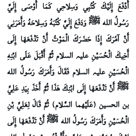
أَدْفَعَ إِلَيْكَ كُتُبِي وَسِلاحِي كَمَا أَوْصَى إِلَيَّ
رَسُولُ الله ﷺ وَدَفَعَ إِلَيَّ كُتُبَهُ وَسِلاحَهُ وَأَمَرَنِي
أَنْ آمُرَكَ إِذَا حَضَرَكَ الْمَوْتُ أَنْ تَدْفَعَهَا إِلَى
أَخِيكَ الْحُسَيْنِ علیہ السلام ثُمَّ أَقْبَلَ عَلَى ابْنِهِ
الْحُسَيْنِ علیہ السلام فَقَالَ وَأَمَرَكَ رَسُولُ الله
ﷺ أَنْ تَدْفَعَهَا إِلَى ابْنِكَ هَذَا ثُمَّ أَخَذَ بِيَدِ عَلِيِّ
بن الحسين (عَلَيْهما السَّلام) ثُمَّ قَالَ لِعَلِيِّ بْنِ
الْحُسَيْنِ وَأَمَرَكَ رَسُولُ الله ﷺ أَنْ تَدْفَعَهَا إِلَى