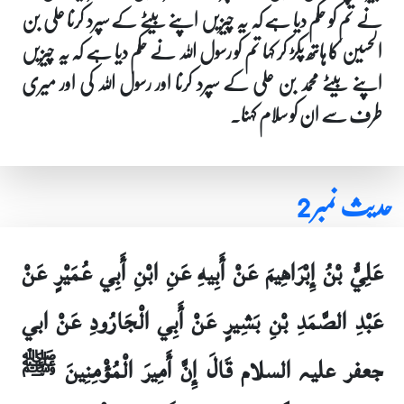
نے تم کو حکم دیا ہے کہ یہ چیزیں اپنے بیٹے کے سپرد کرنا علی بن
الحسین کا ہاتھ پکڑ کر کہا تم کو رسول اللہ نے حکم دیا ہے کہ یہ چیزیں
اپنے بیٹے محمد بن علی کے سپرد کرنا اور رسول اللہ کی اور میری
طرف سے ان کو سلام کہنا۔
حدیث نمبر 2
عَلِيُّ بْنُ إِبْرَاهِيمَ عَنْ أَبِيهِ عَنِ ابْنِ أَبِي عُمَيْرٍ عَنْ
عَبْدِ الصَّمَدِ بْنِ بَشِيرٍ عَنْ أَبِي الْجَارُودِ عَنْ ابي
جعفر علیہ السلام قَالَ إِنَّ أَمِيرَ الْمُؤْمِنِينَ ﷺ