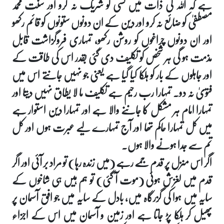
ہے کہ اللہ کی ذات میں کسی کو شریک نہ کرو اور سنت محمد
مصطفیٰ کو ضائع نہ کرو اور دین کے ان دونوں ستونوں کو قائم رکھو
اور ان دونوں چراغوں کو روشن رکھو، تمہاری فروگزاشت قابل
مذمت ہو گی ہر شخص کو تکلیف دی گئی بقدر اس کی طاقت کے
اور جاہلوں کے بار کو ہلکا کیا گیا ہے یعنی جو نہیں جانتے اس میں
فتویٰ نہ دو۔ تمہارا رب رحیم ہے تکلیف ما لا یطاق نہیں دیتا اور
تمہارا امام ہر مشکل کا جاننے والا ہے اور تمہارا دین استوار ہے
میں کل تمہارا حاکم تھا اور آج تمہارے لیے عبرت ہوں اور کل
تم سے جدا ہونے والا ہوں۔
اگر اس منزل پر قدم جمے رہے (میں زندہ رہا) تو مراد بر آئی اور اگر
قدم میں لغزش ہوئی (موت آ گئی) تو ہم ہیں ہی شاخوں کے
سایہ میں ہوا کی گزرگاہ میں، بادل کے سایہ میں جو افق آسمان پر
پھیل کر ہلکا پڑ جاتا ہے اور زمین و آسمان میں اس کے اجزاء