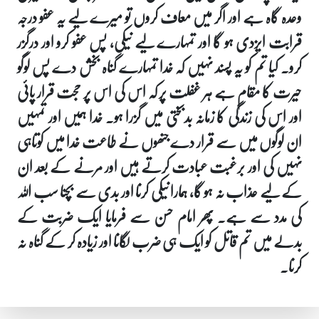
وعدہ گاہ ہے اور اگر میں معاف کروں تو میرے لیے یہ عفو درجہ
قرابت ایزدی ہو گا اور تمہارے لیے نیکی، پس عفو کرو اور درگزر
کرو۔ کیا تم کو یہ پسند نہیں کہ خدا تمہارے گناہ بخش دے پس لوگو
حیرت کا مقام ہے ہر غفلت پر کہ اس کی اس پر حجت قرار پائی
اور اس کی زندگی کا زمانہ بدبختی میں گزرا ہو۔ خدا ہمیں اور تمہیں
ان لوگوں میں سے قرار دے جنھوں نے طاعت خدا میں کوتاہی
نہیں کی اور برغبت عبادت کرتے ہیں اور مرنے کے بعد ان
کے لیے عذاب نہ ہو گا، ہمارا نیکی کرنا اور بدی سے بچنا سب اللہ
کی مدد سے ہے۔ پھر امام حسن سے فرمایا ایک ضربت کے
بدلے میں تم قاتل کو ایک ہی ضرب لگانا اور زیادہ کر کے گناہ نہ
کرنا۔