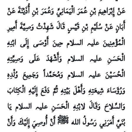
عَنْ إِبْرَاهِيمَ بْنِ عُمَرَ الْيَمَانِيِّ وَعُمَرَ بْنِ أُذَيْنَةَ عَنْ
أَبَانٍ عَنْ سُلَيْمِ بْنِ قَيْسٍ قَالَ شَهِدْتُ وَصِيَّةَ أَمِيرِ
الْمُؤْمِنِينَ علیہ السلام حِينَ أَوْصَى إِلَى ابْنِهِ
الْحَسَنِ علیہ السلام وَأَشْهَدَ عَلَى وَصِيَّتِهِ
الْحُسَيْنَ علیہ السلام وَمُحَمَّداً وَجَمِيعَ وُلْدِهِ
وَرُؤَسَاءَ شِيعَتِهِ وَأَهْلَ بَيْتِهِ ثُمَّ دَفَعَ إِلَيْهِ الْكِتَابَ
وَالسِّلاحَ وَقَالَ لابْنِهِ الْحَسَنِ علیہ السلام يَا
بُنَيَّ أَمَرَنِي رَسُولُ الله ﷺ أَنْ أُوصِيَ إِلَيْكَ وَأَنْ