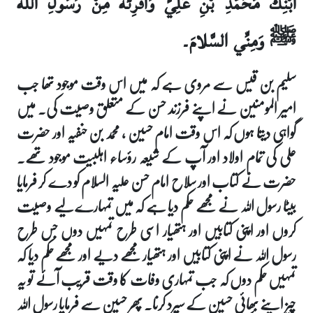
ابْنِكَ مُحَمَّدِ بْنِ عَلِيٍّ وَأَقْرِئْهُ مِنْ رَسُولِ الله
ﷺ وَمِنِّي السَّلامَ۔
سلیم بن قیس سے مروی ہے کہ میں اس وقت موجود تھا جب
امیر المومنین نے اپنے فرزند حسن کے متعلق وصیت کی۔ میں
گواہی دیتا ہوں کہ اس وقت امام حسین ، محمد بن حنفیہ اور حضرت
علی کی تمام اولاد اور آپ کے شیعہ رؤساء اہلبیت موجود تھے۔
حضرت نے کتاب اور سلاح امام حسن علیہ السلام کو دے کر فرمایا
بیٹا رسول اللہ نے مجھے حکم دیا ہے کہ میں تمہارے لیے وصیت
کروں اور اپنی کتابیں اور ہتھیار اسی طرح تمہیں دوں جس طرح
رسول اللہ نے اپنی کتابیں اور ہتھیار مجھے دیے اور مجھے حکم دیا کہ
تمہیں حکم دوں کہ جب تمہاری وفات کا وقت قریب آئے تو یہ
چیز اپنے بھائی حسین کے سپرد کرنا۔ پھر حسین سے فرمایا رسول اللہ