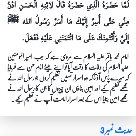
لَمَّا حَضَرَهُ الَّذِي حَضَرَهُ قَالَ لابْنِهِ الْحَسَنِ ادْنُ
مِنِّي حَتَّى أُسِرَّ إِلَيْكَ مَا أَسَرَّ رَسُولُ الله ﷺ
إِلَيَّ وَأَئْتَمِنَكَ عَلَى مَا ائْتَمَنَنِي عَلَيْهِ فَفَعَلَ۔
امام محمد باقر علیہ السلام سے مروی ہے کہ جب امیر المومنین
علیہ السلام کی وفات کا وقت آیا تو اپنے بیٹے امام حسن سے فرمایا
کہ میرے پاس آؤ تا کہ وہ اسرار تمہیں تعلیم کروں جو رسول اللہ نے
مجھے تعلیم کیے اور امین بناؤں ان چیزوں کا جن کا رسول اللہ نے
مجھے امین بنایا اس کے بعد اسرار امامت آپ نے تعلیم کیے۔
حدیث نمبر 3