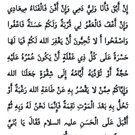
إِنْ أَبْقَ فَأَنَا وَلِيُّ دَمِي وَإِنْ أَفْنَ فَالْفَنَاءُ مِيعَادِي
وَإِنْ أَعْفُ فَالْعَفْوُ لِي قُرْبَةٌ وَلَكُمْ حَسَنَةٌ فَاعْفُوا
وَاصْفَحُوا أَ لا تُحِبُّونَ أَنْ يَغْفِرَ الله لَكُمْ فَيَا لَهَا
حَسْرَةً عَلَى كُلِّ ذِي غَفْلَةٍ أَنْ يَكُونَ عُمُرُهُ عَلَيْهِ
حُجَّةً أَوْ تُؤَدِّيَهُ أَيَّامُهُ إِلَى شِقْوَةٍ جَعَلَنَا الله
وَإِيَّاكُمْ مِمَّنْ لا يَقْصُرُ بِهِ عَنْ طَاعَةِ الله رَغْبَةٌ أَوْ
تَحُلُّ بِهِ بَعْدَ الْمَوْتِ نَقِمَةٌ فَإِنَّمَا نَحْنُ لَهُ وَبِهِ ثُمَّ
أَقْبَلَ عَلَى الْحَسَنِ علیہ السلام فَقَالَ يَا بُنَيَّ