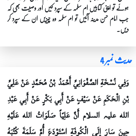
ہوئے تو اپنی کتابیں ام سلمہ کے سپرد کیں اور وصیت بھی کہ
جب امام حسن مدینہ آئیں تو ام سلمہ وہ چیزیں ان کے سپرد کر
دیں۔
حدیث نمبر 4
وَفِي نُسْخَةِ الصَّفْوَانِيِّ أَحْمَدُ بْنُ مُحَمَّدٍ عَنْ عَلِيِّ
بْنِ الْحَكَمِ عَنْ سَيْفٍ عَنْ أَبِي بَكْرٍ عَنْ أَبِي عَبْدِ
الله علیہ السلام أَنَّ عَلِيّاً صَلَوَاتُ الله عَلَيْهِ
حِينَ سَارَ إِلَى الْكُوفَةِ اسْتَوْدَعَ أُمَّ سَلَمَةَ كُتُبَهُ