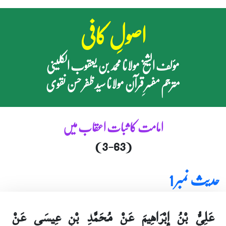
اصولِ کافی
مؤلف الشیخ مولانا محمد بن یعقوب الکلینی
مترجم مفسرِ قرآن مولانا سید ظفر حسن نقوی
امامت کا ثبات اعقاب میں
(3-63)
حدیث نمبر 1
عَلِيُّ بْنُ إِبْرَاهِيمَ عَنْ مُحَمَّدِ بْنِ عِيسَى عَنْ