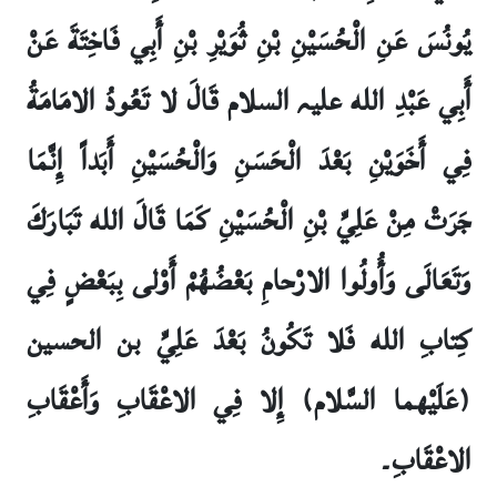
يُونُسَ عَنِ الْحُسَيْنِ بْنِ ثُوَيْرِ بْنِ أَبِي فَاخِتَةَ عَنْ
أَبِي عَبْدِ الله علیہ السلام قَالَ لا تَعُودُ الامَامَةُ
فِي أَخَوَيْنِ بَعْدَ الْحَسَنِ وَالْحُسَيْنِ أَبَداً إِنَّمَا
جَرَتْ مِنْ عَلِيِّ بْنِ الْحُسَيْنِ كَمَا قَالَ الله تَبَارَكَ
وَتَعَالَى وَأُولُوا الارْحامِ بَعْضُهُمْ أَوْلى‏ بِبَعْضٍ فِي
كِتابِ الله فَلا تَكُونُ بَعْدَ عَلِيِّ بن الحسين
(عَلَيْهما السَّلام) إِلا فِي الاعْقَابِ وَأَعْقَابِ
الاعْقَابِ۔