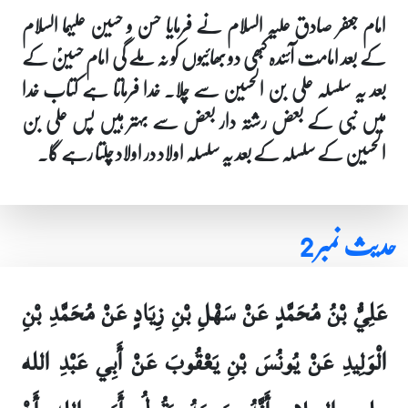
امام جعفر صادق علیہ السلام نے فرمایا حسن و حسین علیہما السلام
کے بعد امامت آئندہ کبھی دو بھائیوں کو نہ ملے گی امام حسینؑ کے
بعد یہ سلسلہ علی بن الحسین سے چلا۔ خدا فرماتا ہے کتاب خدا
میں نبی کے بعض رشتہ دار بعض سے بہتر ہیں پس علی بن
الحسین کے سلسلہ کے بعد یہ سلسلہ اولاد در اولاد چلتا رہے گا۔
حدیث نمبر 2
عَلِيُّ بْنُ مُحَمَّدٍ عَنْ سَهْلِ بْنِ زِيَادٍ عَنْ مُحَمَّدِ بْنِ
الْوَلِيدِ عَنْ يُونُسَ بْنِ يَعْقُوبَ عَنْ أَبِي عَبْدِ الله