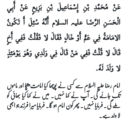
عَنْ مُحَمَّدِ بْنِ إِسْمَاعِيلَ بْنِ بَزِيعٍ عَنْ أَبِي
الْحَسَنِ الرِّضَا علیہ السلام أَنَّهُ سُئِلَ أَ تَكُونُ
الامَامَةُ فِي عَمٍّ أَوْ خَالٍ فَقَالَ لا فَقُلْتُ فَفِي أَخٍ
قَالَ لا قُلْتُ فَفِي مَنْ قَالَ فِي وَلَدِي وَهُوَ يَوْمَئِذٍ
لا وَلَدَ لَهُ۔
امام رضا علیہ السلام سے کسی نے پوچھا کیا امامت چچا اور ماموں
تک جائے گی۔ آپ نے کہا نہیں۔ میں نے کہا کیا بھائی کو
ملے گی۔ فرمایا نہیں۔ پھر کون امام ہو گا۔ فرمایا میرا فرزند جو ابھی
لا ولد ہے۔