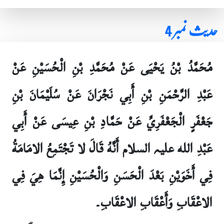
حدیث نمبر 4
مُحَمَّدُ بْنُ يَحْيَى عَنْ مُحَمَّدِ بْنِ الْحُسَيْنِ عَنْ
عَبْدِ الرَّحْمَنِ بْنِ أَبِي نَجْرَانَ عَنْ سُلَيْمَانَ بْنِ
جَعْفَرٍ الْجَعْفَرِيِّ عَنْ حَمَّادِ بْنِ عِيسَى عَنْ أَبِي
عَبْدِ الله علیہ السلام أَنَّهُ قَالَ لا تَجْتَمِعُ الامَامَةُ
فِي أَخَوَيْنِ بَعْدَ الْحَسَنِ وَالْحُسَيْنِ إِنَّمَا هِيَ فِي
الاعْقَابِ وَأَعْقَابِ الاعْقَابِ۔