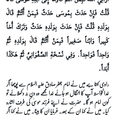
قُلْتُ فَإِنْ حَدَثَ بِمُوسَى حَدَثٌ فَبِمَنْ أَئْتَمُّ قَالَ
بِوَلَدِهِ قُلْتُ فَإِنْ حَدَثَ بِوَلَدِهِ حَدَثٌ وَتَرَكَ أَخاً
كَبِيراً وَابْناً صَغِيراً فَبِمَنْ أَئْتَمُّ قَالَ بِوَلَدِهِ ثُمَّ
وَاحِداً فَوَاحِداً. وَفِي نُسْخَةِ الصَّفْوَانِيِّ ثُمَّ هَكَذَا
أَبَداً۔
راوی کہتا ہے میں نے امام جعفر صادق علیہ السلام سے پوچھا اگر
خدانخواستہ آپ کا انتقال ہو جائے خدا مجھے وہ دن نہ دکھلائے تو
کون امام ہو گا۔ حضرت نے اپنے فرزند موسیٰ کی طرف اشارہ
کیا۔ میں نے کہا ان کے بعد۔ فرمایا ان کا بیٹا۔ میں نے کہا اگر