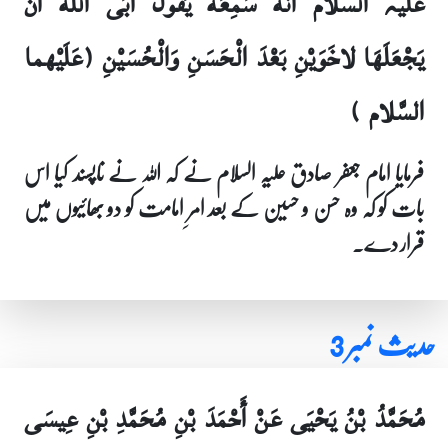
علیہ السلام أَنَّهُ سَمِعَهُ يَقُولُ أَبَى الله أَنْ
يَجْعَلَهَا لاخَوَيْنِ بَعْدَ الْحَسَنِ وَالْحُسَيْنِ (عَلَيْهما
السَّلام )
فرمایا امام جعفر صادق علیہ السلام نے کہ اللہ نے ناپسند کیا اس
بات کو کہ وہ حسن و حسین کے بعد امرِ امامت کو دو بھائیوں میں
قرار دے۔
حدیث نمبر 3
مُحَمَّدُ بْنُ يَحْيَى عَنْ أَحْمَدَ بْنِ مُحَمَّدِ بْنِ عِيسَى