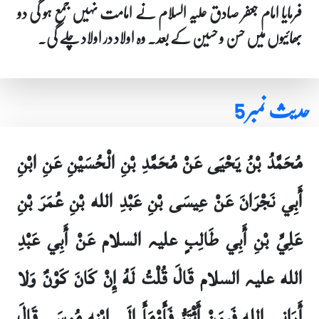
فرمایا امام جعفر صادق علیہ السلام نے امامت نہیں جمع ہو گی دو
بھائیوں میں حسن و حسین کے بعد۔ وہ اولاد در اولاد چلے گی۔
حدیث نمبر 5
مُحَمَّدُ بْنُ يَحْيَى عَنْ مُحَمَّدِ بْنِ الْحُسَيْنِ عَنِ ابْنِ
أَبِي نَجْرَانَ عَنْ عِيسَى بْنِ عَبْدِ الله بْنِ عُمَرَ بْنِ
عَلِيِّ بْنِ أَبِي طَالِبٍ علیہ السلام عَنْ أَبِي عَبْدِ
الله علیہ السلام قَالَ قُلْتُ لَهُ إِنْ كَانَ كَوْنٌ وَلا
أَرَانِي الله فَبِمَنْ أَئْتَمُّ فَأَوْمَأَ إِلَى ابْنِهِ مُوسَى قَالَ