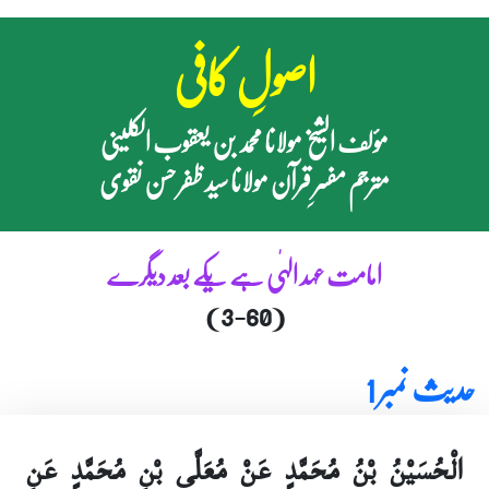
اصولِ کافی
مؤلف الشیخ مولانا محمد بن یعقوب الکلینی
مترجم مفسرِ قرآن مولانا سید ظفر حسن نقوی
امامت عہد الہٰی ہے یکے بعد دیگرے
(3-60)
حدیث نمبر 1
الْحُسَيْنُ بْنُ مُحَمَّدٍ عَنْ مُعَلَّى بْنِ مُحَمَّدٍ عَنِ