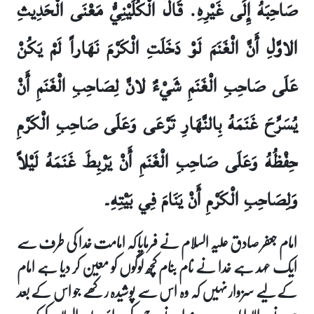
صَاحِبَهُ إِلَى غَيْرِهِ. قَالَ الْكُلَيْنِيُّ مَعْنَى الْحَدِيثِ
الاوَّلِ أَنَّ الْغَنَمَ لَوْ دَخَلَتِ الْكَرْمَ نَهَاراً لَمْ يَكُنْ
عَلَى صَاحِبِ الْغَنَمِ شَيْ‏ءٌ لانَّ لِصَاحِبِ الْغَنَمِ أَنْ
يُسَرِّحَ غَنَمَهُ بِالنَّهَارِ تَرْعَى وَعَلَى صَاحِبِ الْكَرْمِ
حِفْظُهُ وَعَلَى صَاحِبِ الْغَنَمِ أَنْ يَرْبِطَ غَنَمَهُ لَيْلاً
وَلِصَاحِبِ الْكَرْمِ أَنْ يَنَامَ فِي بَيْتِهِ۔
امام جعفر صادق علیہ السلام نے فرمایا کہ امامت خدا کی طرف سے
ایک عہد ہے خدا نے نام بنام کچھ لوگوں کو معین کر دیا ہے امام
کے لیے سزوار نہیں کہ وہ اس سے پوشیدہ رکھے جو اس کے بعد