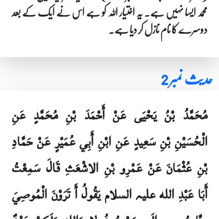
محمد ایسا نہیں ہے۔ یہ اختیار اللہ کو ہے اس نے ایک کے بعد
دوسرے کا نام نازل کر دیا ہے۔
حدیث نمبر 2
مُحَمَّدُ بْنُ يَحْيَى عَنْ أَحْمَدَ بْنِ مُحَمَّدٍ عَنِ
الْحُسَيْنِ بْنِ سَعِيدٍ عَنِ ابْنِ أَبِي عُمَيْرٍ عَنْ حَمَّادِ
بْنِ عُثْمَانَ عَنْ عَمْرِو بْنِ الاشْعَثِ قَالَ سَمِعْتُ
أَبَا عَبْدِ الله علیہ السلام يَقُولُ أَ تَرَوْنَ الْمُوصِيَ