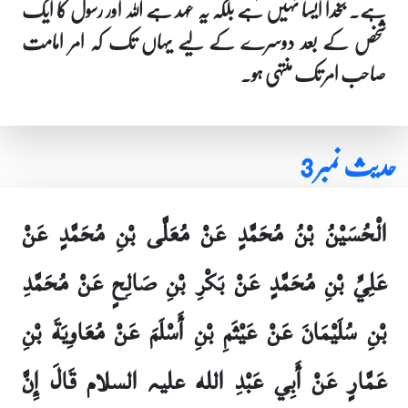
ہے۔ بخدا ایسا نہیں ہے بلکہ یہ عہد ہے اللہ اور رسول کا ایک
شخص کے بعد دوسرے کے لیے یہاں تک کہ امر امامت
صاحب امر تک منتہی ہو۔
حدیث نمبر 3
الْحُسَيْنُ بْنُ مُحَمَّدٍ عَنْ مُعَلَّى بْنِ مُحَمَّدٍ عَنْ
عَلِيِّ بْنِ مُحَمَّدٍ عَنْ بَكْرِ بْنِ صَالِحٍ عَنْ مُحَمَّدِ
بْنِ سُلَيْمَانَ عَنْ عَيْثَمِ بْنِ أَسْلَمَ عَنْ مُعَاوِيَةَ بْنِ
عَمَّارٍ عَنْ أَبِي عَبْدِ الله علیہ السلام قَالَ إِنَّ