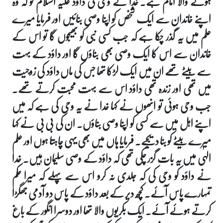
ہونے والا امام ہے۔ خدا نے وحی کی داؤد علیہ السلام کو کہ وہ
اپنے خاندان سے ایک شخص کو اپنا وصی بنائیں اور فرمایا میرے
علم میں یہ گذر چکا ہے کہ جب کسی نبی کو بھیجوں گا تو اس کے
خاندان سے اس کا ایک وصی بھی بناؤں گا اور داؤد کے بہت
سے بیٹے تھے ان میں ایک لڑکا تھا جس کی ماں داؤد کی زوجیت
میں تھی اور زندہ تھی داؤد اس سے بہت محبت کرتے تھے۔
جب وحی ہوئی تو انھوں نے کہا خدا نے یہ وحی کی ہے کہ میں
اپنے اہل میں سے کسی کو اپنا وصی بناؤں۔ ان کی بی بی نے کہا
میرے بیٹے کو بنا دیجیے۔ فرمایا ہاں میں بھی یہی چاہتا ہوں اور علم
الہٰی میں یہ بات گزر چکی تھی کہ داؤد کے وصی سلیمان ہیں۔ خدا
نے داؤد کو وحی کی کہ جلدی نہ کرو اس سے پہلے کہ میرا حکم
تمہارے پاس آئے۔ کچھ دیر کے بعد داؤد کے پاس دو آدمی جھگڑا
کرتے ہوئے آئے۔ ایک بکریوں والا تھا اور دوسرا انگور کے باغ