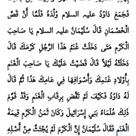
فَجَمَعَ دَاوُدُ علیہ السلام وُلْدَهُ فَلَمَّا أَنْ قَصَّ
الْخَصْمَانِ قَالَ سُلَيْمَانُ علیہ السلام يَا صَاحِبَ
الْكَرْمِ مَتَى دَخَلَتْ غَنَمُ هَذَا الرَّجُلِ كَرْمَكَ قَالَ
دَخَلَتْهُ لَيْلاً قَالَ قَضَيْتُ عَلَيْكَ يَا صَاحِبَ الْغَنَمِ
بِأَوْلادِ غَنَمِكَ وَأَصْوَافِهَا فِي عَامِكَ هَذَا ثُمَّ قَالَ
لَهُ دَاوُدُ فَكَيْفَ لَمْ تَقْضِ بِرِقَابِ الْغَنَمِ وَقَدْ قَوَّمَ
ذَلِكَ عُلَمَاءُ بَنِي إِسْرَائِيلَ وَكَانَ ثَمَنُ الْكَرْمِ قِيمَةَ
الْغَنَمِ فَقَالَ سُلَيْمَانُ إِنَّ الْكَرْمَ لَمْ يُجْتَثَّ مِنْ أَصْلِهِ