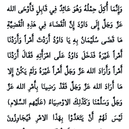
وَإِنَّمَا أُكِلَ حِمْلُهُ وَهُوَ عَائِدٌ فِي قَابِلٍ فَأَوْحَى الله
عَزَّ وَجَلَّ إِلَى دَاوُدَ إِنَّ الْقَضَاءَ فِي هَذِهِ الْقَضِيَّةِ
مَا قَضَى سُلَيْمَانُ بِهِ يَا دَاوُدُ أَرَدْتَ أَمْراً وَأَرَدْنَا
أَمْراً غَيْرَهُ فَدَخَلَ دَاوُدُ عَلَى امْرَأَتِهِ فَقَالَ أَرَدْنَا
أَمْراً وَأَرَادَ الله عَزَّ وَجَلَّ أَمْراً غَيْرَهُ وَلَمْ يَكُنْ إِلا
مَا أَرَادَ الله عَزَّ وَجَلَّ فَقَدْ رَضِينَا بِأَمْرِ الله عَزَّ
وَجَلَّ وَسَلَّمْنَا وَكَذَلِكَ الاوْصِيَاءُ (عَلَيْهم السَّلام)
لَيْسَ لَهُمْ أَنْ يَتَعَدَّوْا بِهَذَا الامْرِ فَيُجَاوِزُونَ