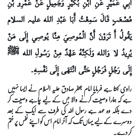
أَبِي عُمَيْرٍ عَنِ ابْنِ بُكَيْرٍ وَجَمِيلٍ عَنْ عَمْرِو بْنِ
مُصْعَبٍ قَالَ سَمِعْتُ أَبَا عَبْدِ الله علیہ السلام
يَقُولُ أَ تَرَوْنَ أَنَّ الْمُوصِيَ مِنَّا يُوصِي إِلَى مَنْ
يُرِيدُ لا وَالله وَلَكِنَّهُ عَهْدٌ مِنْ رَسُولِ الله ﷺ
إِلَى رَجُلٍ فَرَجُلٍ حَتَّى انْتَهَى إِلَى نَفْسِهِ۔
راوی کہتا ہے فرمایا امام جعفر صادق علیہ السلام نے ایسا نہیں
ہے کہ ہمارا وصیت کرنے والا جس کے لیے چاہے وصیت کر
دے بلکہ وہ عہد ہے رسول اللہ کی طرف سے ایک کے بعد
دوسرے کے لیے یہاں تک کہ آخر امام اس کو اپنے نفس پر ختم
کر دے۔