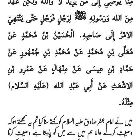
مِنَّا يُوصِي إِلَى مَنْ يُرِيدُ لا وَالله وَلَكِنْ عَهْدٌ
مِنَ الله وَرَسُولِهِ ﷺ لِرَجُلٍ فَرَجُلٍ حَتَّى يَنْتَهِيَ
الامْرُ إِلَى صَاحِبِهِ. الْحُسَيْنُ بْنُ مُحَمَّدٍ عَنْ
مُعَلَّى بْنِ مُحَمَّدٍ عَنْ مُحَمَّدِ بْنِ جُمْهُورٍ عَنْ
حَمَّادِ بْنِ عِيسَى عَنْ مِنْهَالٍ عَنْ عَمْرِو بْنِ
الاشْعَثِ عَنْ أَبِي عَبْدِ الله (عَلَيْهِ السَّلام)
مِثْلَهُ۔
میں نے امام جعفر صادق علیہ السلام کو کہتے سنا کیا تم یہ سمجھتے ہو کہ
وصیت کرنے والا ہم میں سے جس کو چاہتا ہے وصیت کرتا