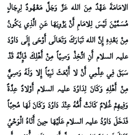
الامَامَةَ عَهْدٌ مِنَ الله عَزَّ وَجَلَّ مَعْهُودٌ لِرِجَالٍ
مُسَمَّيْنَ لَيْسَ لِلامَامِ أَنْ يَزْوِيَهَا عَنِ الَّذِي يَكُونُ
مِنْ بَعْدِهِ إِنَّ الله تَبَارَكَ وَتَعَالَى أَوْحَى إِلَى دَاوُدَ
علیہ السلام أَنِ اتَّخِذْ وَصِيّاً مِنْ أَهْلِكَ فَإِنَّهُ قَدْ
سَبَقَ فِي عِلْمِي أَنْ لا أَبْعَثَ نَبِيّاً إِلا وَلَهُ وَصِيٌّ
مِنْ أَهْلِهِ وَكَانَ لِدَاوُدَ علیہ السلام أَوْلادٌ عِدَّةٌ
وَفِيهِمْ غُلامٌ كَانَتْ أُمُّهُ عِنْدَ دَاوُدَ وَكَانَ لَهَا مُحِبّاً
فَدَخَلَ دَاوُدُ علیہ السلام عَلَيْهَا حِينَ أَتَاهُ الْوَحْيُ