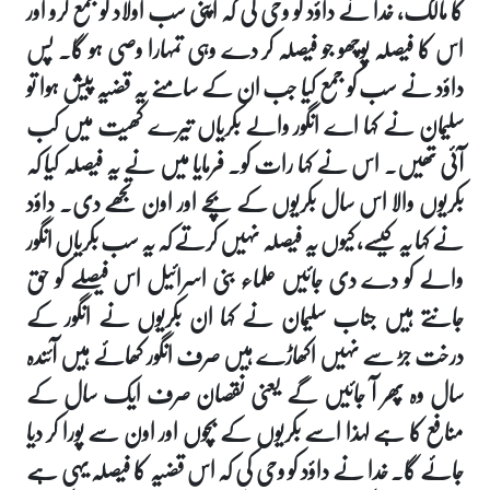
کا مالک، خدا نے داؤد کو وحی کی کہ اپنی سب اولاد کو جمع کرو اور
اس کا فیصلہ پوچھو جو فیصلہ کر دے وہی تمہارا وصی ہو گا۔ پس
داؤد نے سب کو جمع کیا جب ان کے سامنے یہ قضیہ پیش ہوا تو
سلیمان نے کہا اے انگور والے بکریاں تیرے کھیت میں کب
آئی تھیں۔ اس نے کہا رات کو۔ فرمایا میں نے یہ فیصلہ کیا کہ
بکریوں والا اس سال بکریوں کے بچے اور اون تجھے دی۔ داؤد
نے کہا یہ کیسے، کیوں یہ فیصلہ نہیں کرتے کہ یہ سب بکریاں انگور
والے کو دے دی جائیں علماء بنی اسرائیل اس فیصلے کو حق
جانتے ہیں جناب سلیمان نے کہا ان بکریوں نے انگور کے
درخت جڑ سے نہیں اکھاڑے ہیں صرف انگور کھائے ہیں آئندہ
سال وہ پھر آ جائیں گے یعنی نقصان صرف ایک سال کے
منافع کا ہے لہذا اسے بکریوں کے بچوں اور اون سے پورا کر دیا
جائے گا۔ خدا نے داؤد کو وحی کی کہ اس قضیہ کا فیصلہ یہی ہے