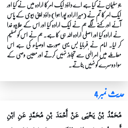
جو سلیمان نے کیا ہے اے داؤد ایک امر کا ارادہ میں نے کیا اور
ایک امر کا تم نے (میرا ارادہ پورا ہوا) داؤد اپنی بیوی کے پاس
آئے اور کہنے لگے ہم نے ایک ارادہ کیا اور اس کے علاوہ خدا
نے ارادہ کیا اور اصلی ارادہ اللہ ہی کا ہے۔ ہم نے اس کو تسلیم
کر لیا۔ امام نے فرمایا بس یہی صورت اوصیاء کی ہے اس
معاملے میں امر الہٰی سے تجاوز نہیں کرتے اور معین وصی کے
سوا دوسرے کو نہیں بناتے۔
حدیث نمبر 4
مُحَمَّدُ بْنُ يَحْيَى عَنْ أَحْمَدَ بْنِ مُحَمَّدٍ عَنِ ابْنِ