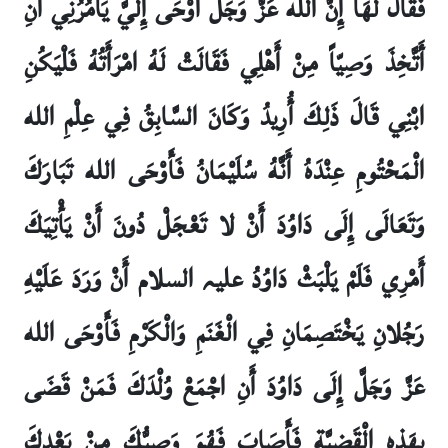
فَقَالَ لَهَا إِنَّ الله عَزَّ وَجَلَّ أَوْحَى إِلَيَّ يَأْمُرُنِي أَنِ
أَتَّخِذَ وَصِيّاً مِنْ أَهْلِي فَقَالَتْ لَهُ امْرَأَتُهُ فَلْيَكُنِ
ابْنِي قَالَ ذَلِكَ أُرِيدُ وَكَانَ السَّابِقُ فِي عِلْمِ الله
الْمَحْتُومِ عِنْدَهُ أَنَّهُ سُلَيْمَانُ فَأَوْحَى الله تَبَارَكَ
وَتَعَالَى إِلَى دَاوُدَ أَنْ لا تَعْجَلْ دُونَ أَنْ يَأْتِيَكَ
أَمْرِي فَلَمْ يَلْبَثْ دَاوُدُ علیہ السلام أَنْ وَرَدَ عَلَيْهِ
رَجُلانِ يَخْتَصِمَانِ فِي الْغَنَمِ وَالْكَرْمِ فَأَوْحَى الله
عَزَّ وَجَلَّ إِلَى دَاوُدَ أَنِ اجْمَعْ وُلْدَكَ فَمَنْ قَضَى
بِهَذِهِ الْقَضِيَّةِ فَأَصَابَ فَهُوَ وَصِيُّكَ مِنْ بَعْدِكَ