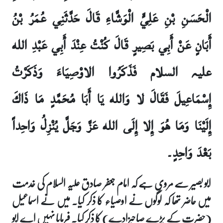
الْحَسَنِ بْنِ عَلِيٍّ الْوَشَّاءِ قَالَ حَدَّثَنِي عُمَرُ بْنُ
أَبَانٍ عَنْ أَبِي بَصِيرٍ قَالَ كُنْتُ عِنْدَ أَبِي عَبْدِ الله
علیہ السلام فَذَكَرُوا الاوْصِيَاءَ وَذَكَرْتُ
إِسْمَاعِيلَ فَقَالَ لا وَالله يَا أَبَا مُحَمَّدٍ مَا ذَاكَ
إِلَيْنَا وَمَا هُوَ إِلا إِلَى الله عَزَّ وَجَلَّ يُنْزِلُ وَاحِداً
بَعْدَ وَاحِدٍ۔
ابو بصیر سے مروی ہے کہ امام جعفر صادق علیہ السلام کی خدمت
میں حاضر تھا کہ لوگوں نے اوصیاء کا ذکر کیا۔ میں نے اسماعیل
(حضرت کے بڑے صاحبزادے) کا ذکر کیا۔ فرمایا نہیں اے ابو