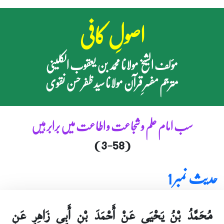
اصولِ کافی
مؤلف الشیخ مولانا محمد بن یعقوب الکلینی
مترجم مفسرِ قرآن مولانا سید ظفر حسن نقوی
سب امام علم و شجاعت و اطاعت میں برابر ہیں
(3-58)
حدیث نمبر 1
مُحَمَّدُ بْنُ يَحْيَى عَنْ أَحْمَدَ بْنِ أَبِي زَاهِرٍ عَنِ