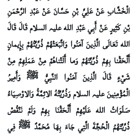
الْخَشَّابِ عَنْ عَلِيِّ بْنِ حَسَّانَ عَنْ عَبْدِ الرَّحْمَنِ
بْنِ كَثِيرٍ عَنْ أَبِي عَبْدِ الله علیہ السلام قَالَ قَالَ
الله تَعَالَى الَّذِينَ آمَنُوا وَاتَّبَعَتْهُمْ ذُرِّيَّتُهُمْ بِإِيمانٍ
أَلْحَقْنا بِهِمْ ذُرِّيَّتَهُمْ وَما أَلَتْناهُمْ مِنْ عَمَلِهِمْ مِنْ
شَيْ‏ءٍ قَالَ الَّذِينَ آمَنُوا النَّبِيُّ ﷺ وَأَمِيرُ
الْمُؤْمِنِينَ علیہ السلام وَذُرِّيَّتُهُ الائِمَّةُ وَالاوْصِيَاءُ
صَلَوَاتُ الله عَلَيْهِمْ أَلْحَقْنَا بِهِمْ وَلَمْ نَنْقُصْ
ذُرِّيَّتَهُمُ الْحُجَّةَ الَّتِي جَاءَ بِهَا مُحَمَّدٌ ﷺ فِي