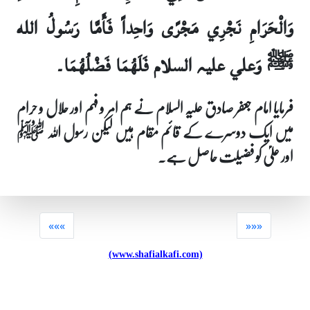
وَالْحَرَامِ نَجْرِي مَجْرًى وَاحِداً فَأَمَّا رَسُولُ الله
ﷺ وَعلي علیہ السلام فَلَهُمَا فَضْلُهُمَا۔
فرمایا امام جعفر صادق علیہ السلام نے ہم امر و فہم اور حلال و حرام
میں ایک دوسرے کے قائم مقام ہیں لیکن رسول اللہ ﷺ
اور علیؑ کو فضیلت حاصل ہے۔
«««
»»»
(www.shafialkafi.com)