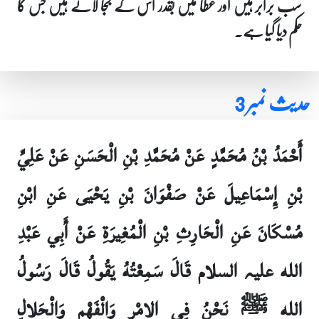
سب برابر ہیں اور عطا میں بقدر اس کے بجا لاتے ہیں جس کا
حکم دیا گیا ہے۔
حدیث نمبر 3
أَحْمَدُ بْنُ مُحَمَّدٍ عَنْ مُحَمَّدِ بْنِ الْحَسَنِ عَنْ عَلِيِّ
بْنِ إِسْمَاعِيلَ عَنْ صَفْوَانَ بْنِ يَحْيَى عَنِ ابْنِ
مُسْكَانَ عَنِ الْحَارِثِ بْنِ الْمُغِيرَةِ عَنْ أَبِي عَبْدِ
الله علیہ السلام قَالَ سَمِعْتُهُ يَقُولُ قَالَ رَسُولُ
الله ﷺ نَحْنُ فِي الامْرِ وَالْفَهْمِ وَالْحَلالِ