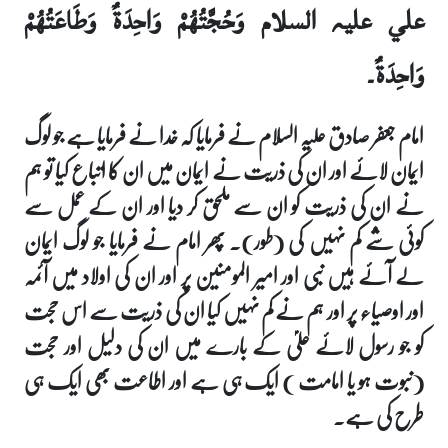
علي علیہ السلام وَحُجَّتُهُمْ وَاحِدَةٌ وَطَاعَتُهُمْ
وَاحِدَةٌ۔
امام جعفر صادق علیہ السلام نے فرمایا کہ خدا نے فرمایا ہے جو لوگ
ایمان لائے اور ان کی ذریت نے ایمان میں ان کا اتباع کیا تو ہم
نے ان کی ذریت کو ان سے ملحق کر دیا اور ان کے عمل سے
کوئی شے کم نہیں کی (طور)۔ پھر امام نے فرمایا جو لوگ ایمان
لے آئے ہیں نبی اور امیر المومنین پر اور ان کی اولاد میں آئمہ
اور اوصیاء پر اور ہم نے کم نہیں کیا ان کی ذریت سے اس حجت
کو جو رسول لائے علیؑ کے بارے میں ان کی دلیل اور حجت
(نبوت ہو یا امامت ) ایک ہی ہے اور اطاعت بھی ایک ہی
طرح کی ہے۔