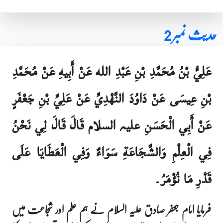
حدیث نمبر 2
عَلِيُّ بْنُ مُحَمَّدِ بْنِ عَبْدِ الله عَنْ أَبِيهِ عَنْ مُحَمَّدِ
بْنِ عِيسَى عَنْ دَاوُدَ النَّهْدِيِّ عَنْ عَلِيِّ بْنِ جَعْفَرٍ
عَنْ أَبِي الْحَسَنِ علیہ السلام قَالَ قَالَ لِي نَحْنُ
فِي الْعِلْمِ وَالشَّجَاعَةِ سَوَاءٌ وَفِي الْعَطَايَا عَلَى
قَدْرِ مَا نُؤْمَرُ۔
فرمایا امام جعفر صادق علیہ السلام نے ہم علم اور شجاعت میں