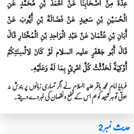
عِدَّةٌ مِنْ أَصْحَابِنَا عَنْ أَحْمَدَ بْنِ مُحَمَّدٍ عَنِ
الْحُسَيْنِ بْنِ سَعِيدٍ عَنْ فَضَالَةَ بْنِ أَيُّوبَ عَنْ
أَبَانِ بْنِ عُثْمَانَ عَنْ عَبْدِ الْوَاحِدِ بْنِ الْمُخْتَارِ قَالَ
قَالَ أَبُو جَعْفَرٍ علیہ السلام لَوْ كَانَ لالْسِنَتِكُمْ
أَوْكِيَةٌ لَحَدَّثْتُ كُلَّ امْرِئٍ بِمَا لَهُ وَعَلَيْهِ۔
فرمایا امام محمد باقر علیہ السلام نے اگر تمہاری زبانوں پر بندش نہ
ہوتی تو ہر شیعہ کو ہم اس کے نفع و نقصان کی خبر دے دیتے۔
حدیث نمبر 2