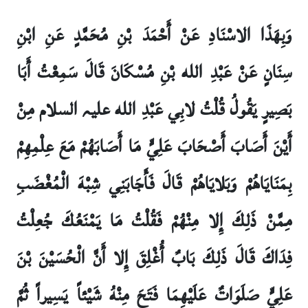
وَبِهَذَا الاسْنَادِ عَنْ أَحْمَدَ بْنِ مُحَمَّدٍ عَنِ ابْنِ
سِنَانٍ عَنْ عَبْدِ الله بْنِ مُسْكَانَ قَالَ سَمِعْتُ أَبَا
بَصِيرٍ يَقُولُ قُلْتُ لابِي عَبْدِ الله علیہ السلام مِنْ
أَيْنَ أَصَابَ أَصْحَابَ عَلِيٍّ مَا أَصَابَهُمْ مَعَ عِلْمِهِمْ
بِمَنَايَاهُمْ وَبَلايَاهُمْ قَالَ فَأَجَابَنِي شِبْهَ الْمُغْضَبِ
مِمَّنْ ذَلِكَ إِلا مِنْهُمْ فَقُلْتُ مَا يَمْنَعُكَ جُعِلْتُ
فِدَاكَ قَالَ ذَلِكَ بَابٌ أُغْلِقَ إِلا أَنَّ الْحُسَيْنَ بْنَ
عَلِيٍّ صَلَوَاتٌ عَلَيْهِمَا فَتَحَ مِنْهُ شَيْئاً يَسِيراً ثُمَّ