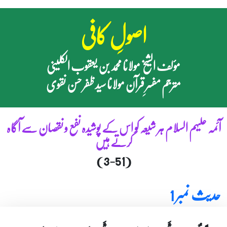
اصولِ کافی
مؤلف الشیخ مولانا محمد بن یعقوب الکلینی
مترجم مفسرِ قرآن مولانا سید ظفر حسن نقوی
آئمہ علیہم السلام ہر شیعہ کو اس کے پوشیدہ نفع و نقصان سے آگاہ
کرتے ہیں
(3-51)
حدیث نمبر 1