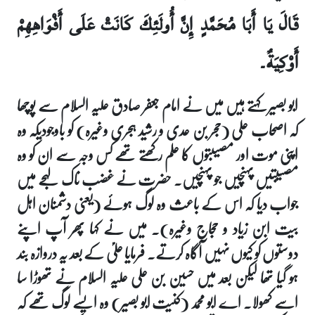
قَالَ يَا أَبَا مُحَمَّدٍ إِنَّ أُولَئِكَ كَانَتْ عَلَى أَفْوَاهِهِمْ
أَوْكِيَةٌ۔
ابو بصیر کہتے ہیں میں نے امام جعفر صادق علیہ السلام سے پوچھا
کہ اصحاب علی (حجر بن عدی و رشید ہجری وغیرہ) کو باوجودیکہ وہ
اپنی موت اور مصیبتوں کا علم رکھتے تھے کس وجہ سے ان کو وہ
مصیبتیں پہنچیں جو پہنچیں۔ حضرت نے غضب ناک لہجے میں
جواب دیا کہ اس کے باعث وہ لوگ ہوئے (یعنی دشمنان اہل
بیت ابن زیاد و حجاج وغیرہ)۔ میں نے کہا پھر آپ اپنے
دوستوں کو کیوں نہیں آگاہ کرتے۔ فرمایا علیؑ کے بعد یہ دروازہ بند
ہو گیا تھا لیکن بعد میں حسین بن علی علیہ السلام نے تھوڑا سا
اسے کھولا۔ اے ابو محمد (کنیت ابو بصیر) وہ ایسے لوگ تھے کہ