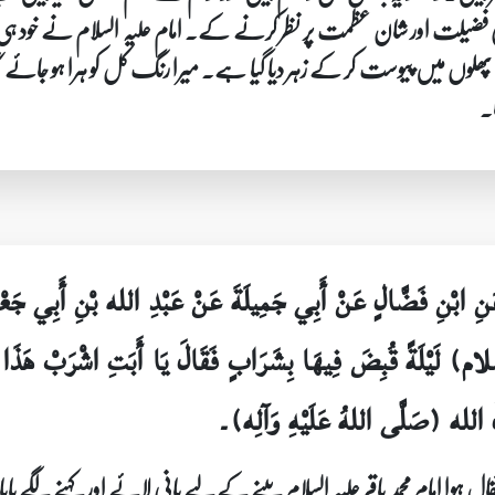
 فضیلت اور شان عظمت پر نظر کرنے کے۔ امام علیہ السلام نے خود ہی 
سات پھلوں میں پیوست کر کے زہر دیا گیا ہے۔ میرا رنگ کل کو ہرا ہو جا
ا۔
َنِ ابْنِ فَضَّالٍ عَنْ أَبِي جَمِيلَةَ عَنْ عَبْدِ الله بْنِ أَبِي جَعْفَ
َيْلَةً قُبِضَ فِيهَا بِشَرَابٍ فَقَالَ يَا أَبَتِ اشْرَبْ هَذَا فَقَالَ 
ولُ الله (صَلَّى اللهُ عَلَيْهِ وَآلِه)۔
ہوا امام محمد باقر علیہ السلام پینے کے لیے پانی لائے اور کہنے لگے بابا 