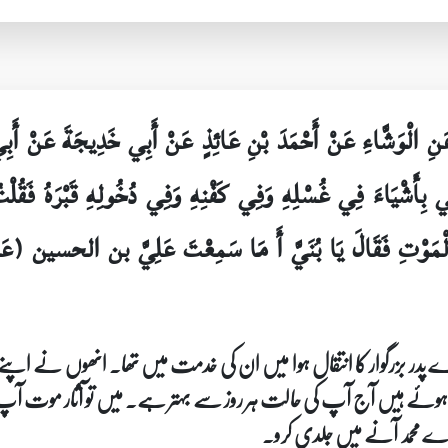
 عَنِ الْوَشَّاءِ عَنْ أَحْمَدَ بْنِ عَائِذٍ عَنْ أَبِي خَدِيجَةَ عَنْ
بِأَشْيَاءَ فِي غُسْلِهِ وَفِي كَفْنِهِ وَفِي دُخُولِهِ قَبْرَهُ فَقُلْتُ
َرَ الْمَوْتِ فَقَالَ يَا بُنَيَّ أَ مَا سَمِعْتَ عَلِيَّ بن الحسين (عَ
میرے پدر بزرگوار کا انتقال ہوا میں ان کی خدمت میں تھا۔ انھوں نے ا
ہوئے ہیں آج آپ کی حالت ہر روز سے بہتر ہے۔ میں تو آثار موت آپ میں ن
 اے محمد آنے میں جلدی کرو۔