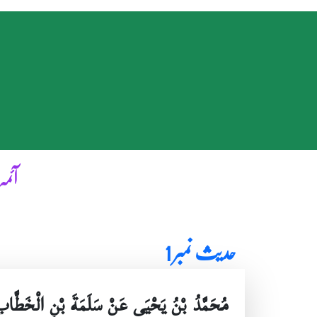
آئمہ
حدیث نمبر 1
مُحَمَّدُ بْنُ يَحْيَى عَنْ سَلَمَةَ بْنِ الْخَطَّاب