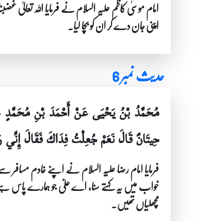
امام موسیٰ کاظم علیہ السلام نے فرمایا اللہ تعال
اپنی جان دے کر ان کو بچا لیا۔
حدیث نمبر 6
مُحَمَّدُ بْنُ يَحْيَى عَنْ أَحْمَدَ بْنِ مُحَمَّدٍ 
حِيتَانٌ قَالَ نَعَمْ جُعِلْتُ فِدَاكَ فَقَالَ إِنِّي
فرمایا امام رضا علیہ السلام نے اپنے خادم مسافر
خواب میں یہ کہتے سنا، اے علیؑ جو ہمارے پاس ہ
مچھلیاں تھیں۔