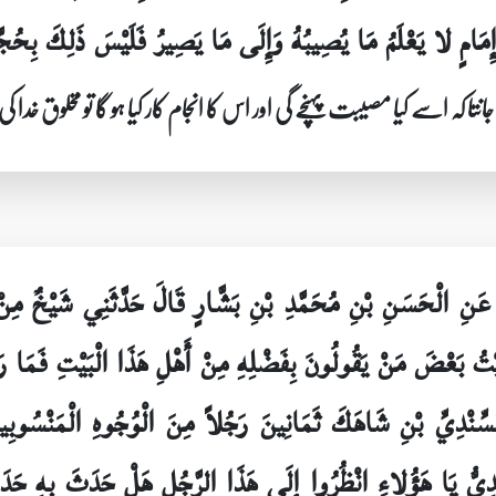
امٍ لا يَعْلَمُ مَا يُصِيبُهُ وَإِلَى مَا يَصِيرُ فَلَيْسَ ذَلِكَ بِحُجّ
انتا کہ اسے کیا مصیبت پہنچے گی اور اس کا انجام کار کیا ہو گا تو مخلوق خدا ک
َنِ الْحَسَنِ بْنِ مُحَمَّدِ بْنِ بَشَّارٍ قَالَ حَدَّثَنِي شَيْخٌ مِنْ أَه
يْتُ بَعْضَ مَنْ يَقُولُونَ بِفَضْلِهِ مِنْ أَهْلِ هَذَا الْبَيْتِ فَمَا رَ
َ السِّنْدِيِّ بْنِ شَاهَكَ ثَمَانِينَ رَجُلاً مِنَ الْوُجُوهِ الْمَنْسُوب
يُّ يَا هَؤُلاءِ انْظُرُوا إِلَى هَذَا الرَّجُلِ هَلْ حَدَثَ بِهِ حَدَثٌ ف