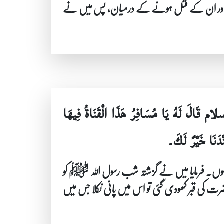
ے اپنے اور ان کے قتل ہونے کے درمیان، پس میں نے
ام قَالَ لَهُ يَا مُسَافِرُ هَذَا الْقَنَاةُ فِيهَا
دَنَا خَيْرٌ لَكَ۔
دا ہوں۔ فرمایا میں نے گزشتہ شب رسول اللہ ﷺ کو
کی قبر کھودی گئی تو اس میں پانی نکلا جس میں