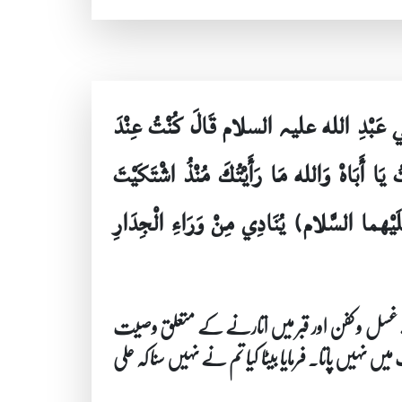
 أَبِي عَبْدِ الله علیہ السلام قَالَ كُنْتُ عِنْدَ
 يَا أَبَاهْ وَالله مَا رَأَيْتُكَ مُنْذُ اشْتَكَيْتَ
لَيْهما السَّلام) يُنَادِي مِنْ وَرَاءِ الْجِدَارِ
پنے غسل و کفن اور قبر میں اتارنے کے متعلق وصیت
ہیں پاتا۔ فرمایا بیٹا کیا تم نے نہیں سنا کہ علی