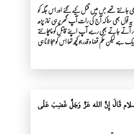
 بھی جانتے تھے جس میں قتل کیے گئے اور اس جگہ کو
 یہ قول بھی سنا کہ آج کی رات آپ گھر پر ہی نماز پڑھ
ار بار آتے جاتے بھی رہے آپ اپنے قاتل کو پہچانتے
ے لیکن حکم قضا و قدر جو کچھ تھا اس کو بجا لانا ہی
لام قَالَ إِنَّ الله عَزَّ وَجَلَّ غَضِبَ عَلَى