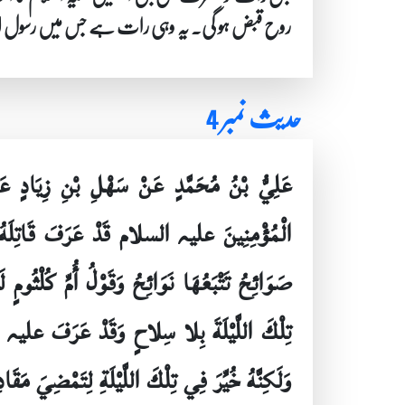
روح قبض ہو گی۔ یہ وہی رات ہے جس میں رسول ال
حدیث نمبر 4
عَلِيُّ بْنُ مُحَمَّدٍ عَنْ سَهْلِ بْنِ زِيَادٍ ع
الْمُؤْمِنِينَ علیہ السلام قَدْ عَرَفَ قَاتِلَهُ وَال
صَوَائِحُ تَتْبَعُهَا نَوَائِحُ وَقَوْلُ أُمِّ كُلْثُومٍ
تِلْكَ اللَّيْلَةَ بِلا سِلاحٍ وَقَدْ عَرَفَ علیہ الس
وَلَكِنَّهُ خُيِّرَ فِي تِلْكَ اللَّيْلَةِ لِتَمْضِيَ مَقَ