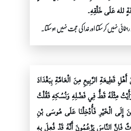
َةٍ لله عَلَى خَلْقِهِ۔
ی رہنمائی نہیں کر سکتا اور خدا کی حجت نہیں ہو سکتا۔
ْلِ قَطِيعَةِ الرَّبِيعِ مِنَ الْعَامَّةِ بِبَغْدَادَ
أَيْتُ مِثْلَهُ قَطُّ فِي فَضْلِهِ وَنُسُكِهِ فَقُلْتُ
ِينَ إِلَى الْخَيْرِ فَأُدْخِلْنَا عَلَى مُوسَى بْنِ
َإِنَّ النَّاسَ يَزْعُمُونَ أَنَّهُ قَدْ فُعِلَ بِهِ