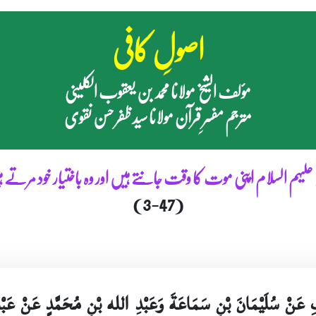
اصولِ کافی
مؤلف الشیخ مولانا محمد بن یعقوب الکلینی
مترجم مفسرِ قرآن مولانا سید ظفر حسن نقوی
 علیہم السلام اپنی موت کا وقت جانتے ہیں اور وہ باختیار خود مرتے 
(3-47)
ِ عَنْ سُلَيْمَانَ بْنِ سَمَاعَةَ وَعَبْدِ الله بْنِ مُحَمَّدٍ عَنْ عَبْد