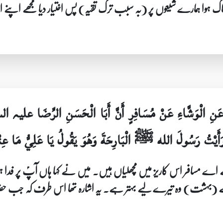
یٰ غضبناک ہوا ہمارے شیعوں پر (بہ سبب ترک تقیہ) پس اختیار دیا مجھ
عَنِ الْوَشَّاءِ عَنْ مُسَافِرٍ أَنَّ أَبَا الْحَسَنِ الرِّضَا علیہ السل
 رَأَيْتُ رَسُولَ الله ﷺ الْبَارِحَةَ وَهُوَ يَقُولُ يَا عَلِيُّ مَا عِنْ
 سے اے مسافر اس کاریز میں مچھلیاں ہیں۔ میں نے کہا ہاں آپؑ پر ف
ے (بہشت) وہ تیرے لیے بہتر ہے۔ یہ اشارہ تھا اس طرف کہ جب حضرت 