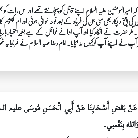
کہ امیر المومنین علیہ السلام اپنے قاتل کو پہچانتے تھے اور اس رات کو
 چیخ و پکار بھی سنی جن کی فریاد کے بعد نوحہ خوانی ہوئی اور ام کلثوم کا
دے۔ مگر حضرت نے انکار کیا اور آپ ادائے نوافل کے لیے بغیر ہتھیار ب
نے اپنے آپ کو کیوں نہ بچایا۔ امام رضا علیہ السلام نے فرمایا یہ ٹھیک ہ
يسَى عَنْ بَعْضِ أَصْحَابِنَا عَنْ أَبِي الْحَسَنِ مُوسَى علیہ الس
ْ وَالله بِنَفْسِي۔