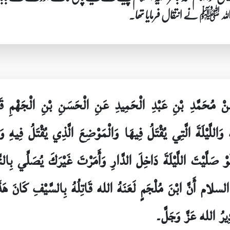
لہ ﷺ نے انتقال فرمایا تھا۔
َنْ مُحَمَّدِ بْنِ عَبْدِ الْحَمِيدِ عَنِ الْحَسَنِ بْنِ الْجَهْمِ 
لَّيْلَةَ الَّتِي يُقْتَلُ فِيهَا وَالْمَوْضِعَ الَّذِي يُقْتَلُ فِيهِ وَ
 لَوْ صَلَّيْتَ اللَّيْلَةَ دَاخِلَ الدَّارِ وَأَمَرْتَ غَيْرَكَ يُصَلِّي بِال
لام أَنَّ ابْنَ مُلْجَمٍ لَعَنَهُ الله قَاتِلُهُ بِالسَّيْفِ كَانَ هَذَا
ادِيرُ الله عَزَّ وَجَلَّ۔