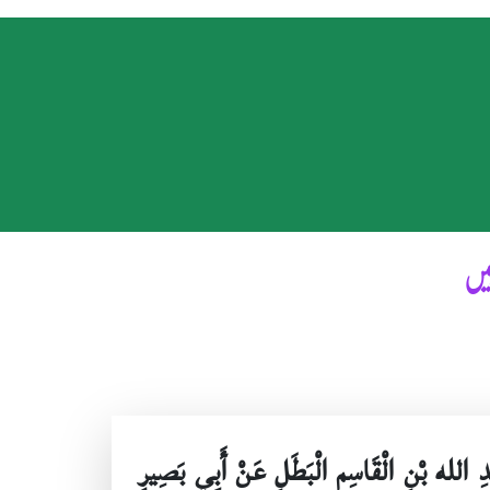
ہیں
ِ الله بْنِ الْقَاسِمِ الْبَطَلِ عَنْ أَبِي بَصِيرٍ