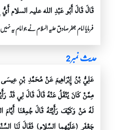
قَالَ قَالَ أَبُو عَبْدِ الله علیہ السلام أَيُّ إِمَ
فرمایا امام جعفر صادق علیہ السلام نے جو امام یہ نہیں ج
حدیث نمبر 2
عَلِيُّ بْنُ إِبْرَاهِيمَ عَنْ مُحَمَّدِ بْنِ عِيسَى ع
مِمَّنْ كَانَ يُنْقَلُ عَنْهُ قَالَ قَالَ لِي قَدْ رَأَ
لَهُ مَنْ وَكَيْفَ رَأَيْتَهُ قَالَ جُمِعْنَا أَيَّام
جَعْفَرٍ (عَلَيْهما السَّلام) فَقَالَ لَنَا السِّنْدِ