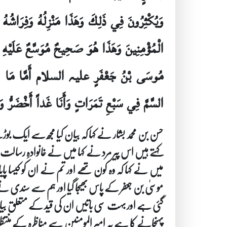
وَيُكْثِرُونَ فِي ذَلِكَ وَهَذَا مَنْزِلُهُ وَفِرَاشُهُ مُوَ
الْمُؤْمِنِينَ وَهَذَا هُوَ صَحِيحٌ مُوَسَّعٌ عَلَيْهِ ف
مُوسَى بْنُ جَعْفَرٍ علیہ السلام أَمَّا مَا ذَكَرَ مِ
السَّمَّ فِي سَبْعِ تَمَرَاتٍ وَأَنَا غَداً أَخْضَرُّ 
حسن بن محمد بشار نے کہا کہ بیان کیا مجھ سے ایک
کہتے ہیں اس پیر مرد نے کہا میں نے خانوادہِ رسا
موسیٰ بن جعفر کے پاس بھیجا گیا اور ہم سے سندی نے
گئی ہے اور بہت سی باتیں ان کی قید کے متعلق بیان ک
پہنچانے کا ہے یہ امیر المومنین سے مناظرہ کے منتظ