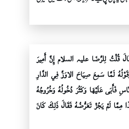
قَالَ قُلْتُ لِلرِّضَا علیہ السلام إِنَّ أَمِيرَ
قَوْلُهُ لَمَّا سَمِعَ صِيَاحَ الاوَزِّ فِي الدَّارِ
نَّاسِ فَأَبَى عَلَيْهَا وَكَثُرَ دُخُولُهُ وَخُرُوجُهُ
 مِمَّا لَمْ يَجُزْ تَعَرُّضُهُ فَقَالَ ذَلِكَ كَانَ