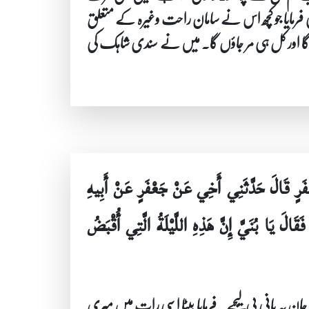
فرمایا جو کچھ اس نے سامان راحت وغیرہ کے متعلق
ئے گا اور کل ہی مر جاؤں گا۔ میں نے سندی شاہک کی
رٍ قَالَ حَدَّثَنِي أَخِي عَنْ جَعْفَرٍ عَنْ أَبِيهِ
يَا بُنَيَّ إِنَّ هَذِهِ اللَّيْلَةُ الَّتِي أُقْبَضُ
جان یہ پانی پی لیجیے۔ فرمایا بیٹا اسی رات میں میری