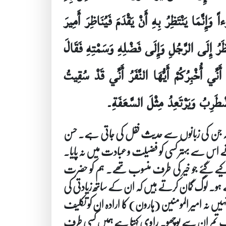
َإِنَّمَا يَنْتَظِرُ بِهِ أَنْ يَقْدَمَ فَيُنَاظِرَ أَمِيرَ
َرُ إِلَى الرَّجُلِ وَإِلَى فَضْلِهِ وَسَمْتِهِ فَقَالَ
 أُخْبِرُكُمْ أَيُّهَا النَّفَرُ أَنِّي قَدْ سُقِيتُ
طَرِبُ وَيَرْتَعِدُ مِثْلَ السَّعَفَةِ۔
سے کہ جن کی زبانوں سے حدیث نقل کی جاتی ہے۔ حسن
 اس سے بہتر کسی کو فضیلت و عبادت میں نہ پایا۔
 کو کیسا پایا۔ اس نے کہا سندی ابن شاہک کے زمانے میں 80 آدمی ایسے جمع کیے گئے جو خیر کی طرف منسوب تھے۔ ہم کو حضرت
ے ہو۔ لوگ گمان کرتے ہیں کہ ان کے ساتھ زیادتی کی
یں نہ امیر المومنین (ہارون) کا ارادہ ان کو تکلیف
یں اب تم ان سے پوچھو۔ راوی کہتا ہے ہمیں کسی طرف