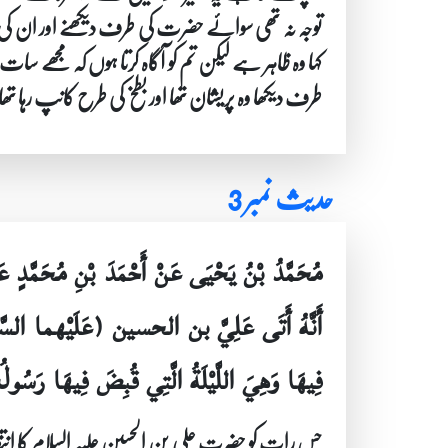
توجہ نہ تھی سوائے حضرت کی طرف دیکھنے اور ان کی
کہا وہ ظاہر ہے لیکن تم کو آگاہ کرتا ہوں کہ مجھے 
طرف دیکھا وہ پریشان تھا اور بطخ کی طرح کانپ رہا تھ
حدیث نمبر 3
مُحَمَّدُ بْنُ يَحْيَى عَنْ أَحْمَدَ بْنِ مُحَمَّدٍ ع
أَنَّهُ أَتَى عَلِيَّ بن الحسين (عَلَيْهما السَّلام) ل
فِيهَا وَهِيَ اللَّيْلَةُ الَّتِي قُبِضَ فِيهَا رَسُ
جس رات کو حضرت علی بن الحسین علیہ السلام کا انتقال 