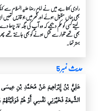
راوی کہتا ہے میں نے امام رضا علیہ السلام سے کہا 
بھی جہاں مقتول ہوئے اور گھر میں جو قازیں تھیں ان کی
لیتے کسی کو حکم دیجیے کہ وہ آپ کی جگہ نماز پڑھا 
بھی تھے تلوار سے قتل ہونے کو بھی جانتے تھے پھر آپ 
بہتر تھا۔
حدیث نمبر 5
عَلِيُّ بْنُ إِبْرَاهِيمَ عَنْ مُحَمَّدِ بْنِ عِ
الشِّيعَةِ فَخَيَّرَنِي نَفْسِي أَوْ هُمْ فَوَقَيْتُهُم