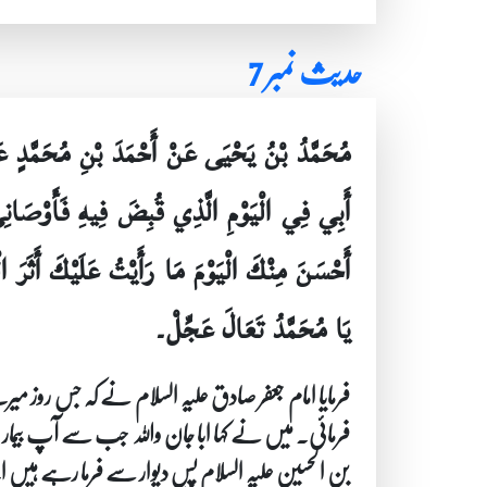
حدیث نمبر 7
مُحَمَّدُ بْنُ يَحْيَى عَنْ أَحْمَدَ بْنِ مُحَمَّدٍ
أَبِي فِي الْيَوْمِ الَّذِي قُبِضَ فِيهِ فَأَوْصَانِي 
أَحْسَنَ مِنْكَ الْيَوْمَ مَا رَأَيْتُ عَلَيْكَ أَث
يَا مُحَمَّدُ تَعَالَ عَجِّلْ۔
فرمایا امام جعفر صادق علیہ السلام نے کہ جس روز 
فرمائی۔ میں نے کہا ابا جان واللہ جب سے آپ بیمار 
بن الحسین علیہ السلام پسِ دیوار سے فرما رہے ہیں