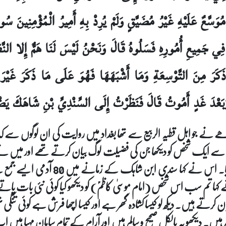
سَّعٌ عَلَيْهِ غَيْرُ مُضَيَّقٍ وَلَمْ يُرِدْ بِهِ أَمِيرُ الْمُؤْمِنِينَ سُوءاً و
ِي جَمِيعِ أُمُورِهِ فَسَلُوهُ قَالَ وَنَحْنُ لَيْسَ لَنَا هَمٌّ إِلا النَّظ
نَ التَّوْسِعَةِ وَمَا أَشْبَهَهَا فَهُوَ عَلَى مَا ذَكَرَ غَيْرَ أَنِّي
وَبَعْدَ غَدٍ أَمُوتُ قَالَ فَنَظَرْتُ إِلَى السِّنْدِيِّ بْنِ شَاهَكَ يَضْ
 بوڑھے نے جو اہل قطیہ الربیع سے تھا بغداد میں روایت کی ان لوگوں 
لت سے ایک شخص کو دیکھا جن کی فضیلت لوگ بیان کرتے تھے اور میں نے
میں نے کہا کہ وہ کون تھے اور تم نے ان
 کہا تم سب اس شخص (امام موسیٰ کاظمؑ) کو دیکھو کیا کوئی نئی بات پات
رتے ہیں۔ دیکھ لو کیسا کشادہ گھر ہے اور کیسا اچھا فرش ہے کوئی تنگی نہ
ر ہیں۔ دیکھو یہ بالکل صحیح و سالم ہیں اور آرام کے تمام سامان مہیا ہ