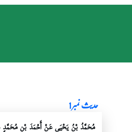
حدیث نمبر 1
مُحَمَّدُ بْنُ يَحْيَى عَنْ أَحْمَدَ بْنِ مُحَمَّدٍ 