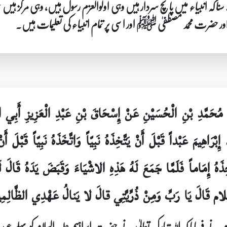
سنا کہ انبیاء میں پانچ سردار ہیں وہی اولوالعزم رسول ہیں، وہی مرکز ہی
ور حضرت محمد مصطفیٰ ﷺ اور اسی پر تمام انبیاء کی تعلیمات ہیں۔
نْ مُحَمَّدِ بْنِ الْحُسَيْنِ عَنْ إِسْحَاقَ بْنِ عَبْدِ الْعَزِيزِ أ
اهِيمَ عَبْداً قَبْلَ أَنْ يَتَّخِذَهُ نَبِيّاً وَاتَّخَذَهُ نَبِيّاً قَبْلَ أَ
تَّخِذَهُ إِمَاماً فَلَمَّا جَمَعَ لَهُ هَذِهِ الاشْيَاءَ وَقَبَضَ يَدَهُ قَالَ
م قَالَ يَا رَبِّ وَمِنْ ذُرِّيَّتِي قالَ لا يَنالُ عَهْدِي الظَّالِمِ
 نے فرمایا کہ اللہ تبارک تعالیٰ نے حضرت ابراہیم علیہ السلام کو پہلے عب