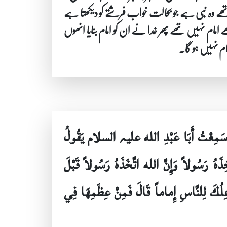
 چوتھے وہ نبی ہے جو بحالت خواب فرشتے کو دیکھتا ہے
 امام نہیں تھے پھر خدا نے ان کو امام بنایا انھوں
ام نہیں ہو گا۔
َالَ سَمِعْتُ أَبَا عَبْدِ الله علیہ السلام يَقُولُ
تَّخِذَهُ رَسُولاً وَإِنَّ الله اتَّخَذَهُ رَسُولاً قَبْلَ
ي جاعِلُكَ لِلنَّاسِ إِماماً قَالَ فَمِنْ عِظَمِهَا فِي