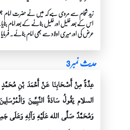
زید شحام سے مروی ہے کہ میں نے حضرت امام جعفر صاد
اس کے بعد خلیل اور خلیل بنانے کے بعد امام بنایا۔ پ
عرض کی اور میری اولاد سے بھی امام بنائے۔ فرمایا م
حدیث نمبر 3
عِدَّةٌ مِنْ أَصْحَابِنَا عَنْ أَحْمَدَ بْنِ مُحَمَّ
السلام يَقُولُ سَادَةُ النَّبِيِّينَ وَالْمُرْسَلِي
وَمُحَمَّدٌ صَلَّى الله عَلَيْهِ وَآلِهِ وَعَلَى جَمِي