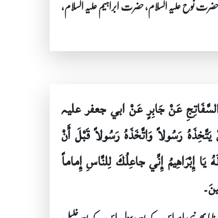
ں حضرت نوح علیہ السلام، حضرت ابراہیم علیہ السلام،
َبِي السَّفَاتِجِ عَنْ جَابِرٍ عَنْ ابي جعفر علیہ
نْ يَتَّخِذَهُ رَسُولاً وَاتَّخَذَهُ رَسُولاً قَبْلَ أَنْ
 لَهُ يَا إِبْرَاهِيمُ إِنِّي جاعِلُكَ لِلنَّاسِ إِماماً
ينَ۔
د بنایا پھر نبی اور اس کے بعد رسول اس کے بعد خلیل