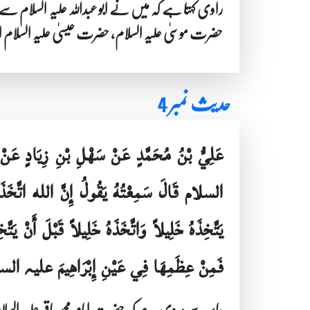
راوی کہتا ہے کہ میں نے ابو عبداللہ علیہ السلام سے 
حضرت موسیٰ علیہ السلام، حضرت عیسیٰ علیہ السلام ا
حدیث نمبر 4
عَلِيُّ بْنُ مُحَمَّدٍ عَنْ سَهْلِ بْنِ زِيَادٍ عَ
السلام قَالَ سَمِعْتُهُ يَقُولُ إِنَّ الله اتَّخَذَ إِبْرَ
يَتَّخِذَهُ خَلِيلاً وَاتَّخَذَهُ خَلِيلاً قَبْلَ أَنْ يَ
فَمِنْ عِظَمِهَا فِي عَيْنِ إِبْرَاهِيمَ علیہ السلا
جابر سے مروی ہے کہ حضرت امام محمد باقر علیہ السلام