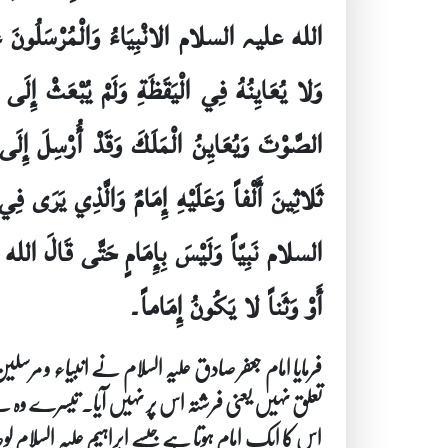
الله علیہ السلام الانْبِيَاءُ وَالْمُرْسَلُونَ عَلَى
وَلا يُعَايِنُهُ فِي الْيَقَظَةِ وَلَمْ يُبْعَثْ إِل
الصَّوْتَ وَيُعَايِنُ الْمَلَكَ وَقَدْ أُرْسِلَ إِلَى 
ثَلاثِينَ أَلْفاً وَعَلَيْهِ إِمَامٌ وَالَّذِي يَرَى فِ
السلام نَبِيّاً وَلَيْسَ بِإِمَامٍ حَتَّى قَالَ الله
أَوْ وَثَناً لا يَكُونُ إِمَاماً۔
فرمایا امام جعفر صادق علیہ السلام نے انبیاء و 
تعلق نہیں یعنی فرشتہ اس پر نہیں آیا۔ تیسرے وہ ہے 
اس کا ایک امام ہوتا ہے جیسے ابراہیم علیہ السلام لوط