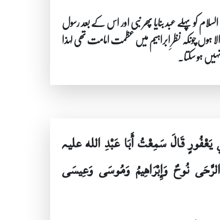
ام کو پہلے عبد بنایا پھر نبی اور اس کے بعد رسول
لا ہوں چونکہ نظرِ ابراہیم میں عظمت امامت تھی لہذا
ہیں ہو سکتا۔
بِي يَعْفُورٍ قَالَ سَمِعْتُ أَبَا عَبْدِ الله علیہ
تِ الرَّحَى نُوحٌ وَإِبْرَاهِيمُ وَمُوسَى وَعِيسَى