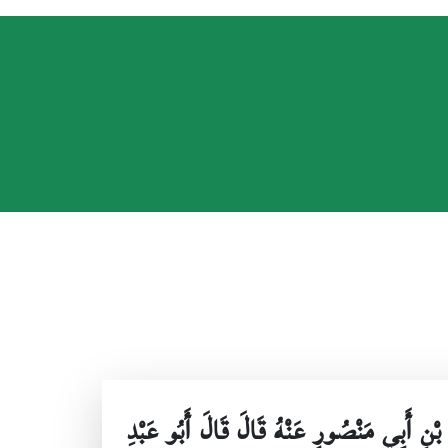
ْنِ أَبِي مَنْصُورٍ عَنْهُ قَالَ قَالَ أَبُو عَبْدِ