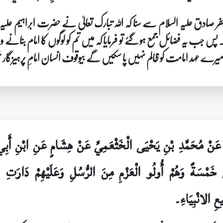
ق علیہ السلام سے سنا کہ اللہ تبارک تعالیٰ نے حضرت ابراہیم علیہ السل
س جب یہ فضائل جمع ہو گئے تو فرمایا کہ میں تم کو لوگوں کا امام بنانے وا
یرے عہد امامت کو ظالم نہیں پا سکیں گے بیوقوف انسان امامِ پرہیزگار ن
دٍ عَنْ مُحَمَّدِ بْنِ يَحْيَى الْخَثْعَمِيِّ عَنْ هِشَامٍ عَنِ ابْنِ أَ
نَ خَمْسَةٌ وَهُمْ أُولُو الْعَزْمِ مِنَ الرُّسُلِ وَعَلَيْهِمْ دَارَ
عِ الانْبِيَاءِ۔