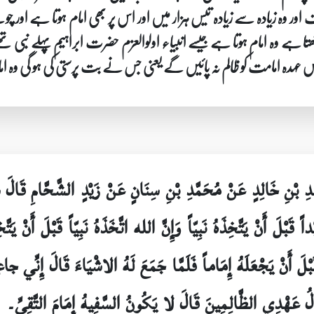
رف اور وہ زیادہ سے زیادہ تیس ہزار میں اور اس پر بھی امام ہوتا ہے اور
 ہے وہ امام ہوتا ہے جیسے انبیاء اولوالعزم حضرت ابراہیم پہلے نبی تھے
س عہدہ امامت کو ظالم نہ پائیں گے یعنی جس نے بت پرستی کی ہو گی وہ ام
َّدِ بْنِ خَالِدٍ عَنْ مُحَمَّدِ بْنِ سِنَانٍ عَنْ زَيْدٍ الشَّحَّامِ ق
اً قَبْلَ أَنْ يَتَّخِذَهُ نَبِيّاً وَإِنَّ الله اتَّخَذَهُ نَبِيّاً قَبْلَ أَنْ يَ
اً قَبْلَ أَنْ يَجْعَلَهُ إِمَاماً فَلَمَّا جَمَعَ لَهُ الاشْيَاءَ قَالَ إِنِّ
نالُ عَهْدِي الظَّالِمِينَ قَالَ لا يَكُونُ السَّفِيهُ إِمَامَ التَّقِيِّ۔