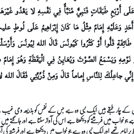
 أَرْبَعِ طَبَقَاتٍ فَنَبِيٌّ مُنَبَّأٌ فِي نَفْسِهِ لا يَعْدُو غَيْرَهَا
َى أَحَدٍ وَعَلَيْهِ إِمَامٌ مِثْلُ مَا كَانَ إِبْرَاهِيمُ عَلَى لُوطٍ ع
طَائِفَةٍ قَلُّوا أَوْ كَثُرُوا كَيُونُسَ قَالَ الله لِيُونُسَ وَأَرْسَلْناه
ي نَوْمِهِ وَيَسْمَعُ الصَّوْتَ وَيُعَايِنُ فِي الْيَقَظَةِ وَهُوَ إِمَامٌ 
 إِنِّي جاعِلُكَ لِلنَّاسِ إِماماً قالَ وَمِنْ ذُرِّيَّتِي فَقَالَ الله 
مرسلین کے چار طبقے ہیں ایک نبی وہ ہے جس کے نفس کو بذریعہ وحی غی
جو خواب میں فرشتے کو دیکھتا ہے اس کی آواز سنتا ہے اور جاگتے میں نہ
 پر امام تھے اور ایک نبی وہ ہے جو خواب میں دیکھتا ہے اور فرشتہ کی آوا