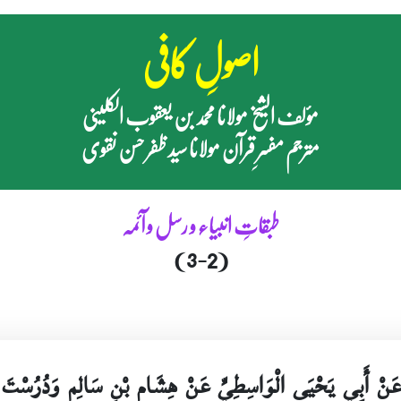
اصولِ کافی
مؤلف الشیخ مولانا محمد بن یعقوب الکلینی
مترجم مفسرِ قرآن مولانا سید ظفر حسن نقوی
طبقاتِ انبیاء و رسل و آئمہ
(3-2)
عَنْ أَبِي يَحْيَى الْوَاسِطِيِّ عَنْ هِشَامِ بْنِ سَالِمٍ وَدُرُسْتَ ب