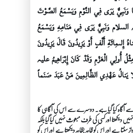
 وَنَبِيٌّ يَرَى فِي النَّوْمِ وَيَسْمَعُ الصَّوْتَ
لیہ السلام وَنَبِيٌّ يَرَى فِي مَنَامِهِ وَيَسْمَعُ
ُ إِلىمِائَةِ أَلْفٍ أَوْ يَزِيدُونَ قَالَ يَزِيدُونَ
مِثْلُ أُولِي الْعَزْمِ وَقَدْ كَانَ إِبْرَاهِيمُ علیہ
لا يَنالُ عَهْدِي الظَّالِمِينَ مَنْ عَبَدَ صَنَماً
ب سے آگاہ کیا گیا ہے۔ دوسرے سے اس کی آگاہی کا
یں دیکھتا اور کسی کی طرف مبعوث نہیں کیا گیا بلکہ
ز سنتا ہے اور اس کو ظاہر بظاہر دیکھتا ہے اور اس کو