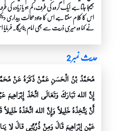
بھیجا جاتا ہے ایک گروہ کی طرف، کم ہو یا زیادہ کی ط
اس کا کلام سنتا ہے اس کا وجود بحالت بیداری دیکھتا
نے کہا وہ میری ذریت سے بھی امام بنائیگا۔ فرمایا ا
حدیث نمبر 2
مُحَمَّدُ بْنُ الْحَسَنِ عَمَّنْ ذَكَرَهُ عَنْ مُحَم
إِنَّ الله تَبَارَكَ وَتَعَالَى اتَّخَذَ إِبْرَاهِيمَ عَبْد
أَنْ يَتَّخِذَهُ خَلِيلاً وَإِنَّ الله اتَّخَذَهُ خَلِيل
عَيْنِ إِبْرَاهِيمَ قَالَ وَمِنْ ذُرِّيَّتِي قالَ لا يَ