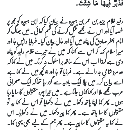
فَدَبِّرْ فِيهَا مَا شِئْتَ۔
رفید غلام یزید بن عمر بن ہبیرہ نے بیان کیا کہ ابن ہبیرہ کو مجھ پر
غصہ آیا اور اس نے مجھے قتل کرنے کی قسم کھائی۔ میں بھاگ کر
امام جعفر صادق کی پناہ میں آیا اور حال بیان کیا۔ فرمایا واپس جا اور
میرا سلام کہہ کر اس سے کہنا کہ میں نے تیرے غلام رفید کو پناہ
دی ہے لہذا اب اس کے ساتھ برا سلوک نہ کرنا۔ میں نے کہا کہ
وہ مردِ شامی بد رائے ہے۔ فرمایا تو جا اور جو کچھ میں نے کہا ہے
اسے بیان کر۔ میں چلا ایک بادیہ سے گزر رہا تھا کہ ایک صحرائی
عرب مجھے ملا اور کہا کہاں جاتا ہے۔ میں تیرا چہرہ مقتولوں کا سا پا رہا
ہوں۔ پھر کہا اپنا ہاتھ دکھا۔ میں نے دکھایا تو اس نے کہا یہ تو
مقتولوں کا سا ہاتھ ہے۔ پھر کہا پیر دکھا۔ میں نے دکھایا۔ اس
نے کہا یہ مقتولوں کا سا پیر ہے۔ پھر جسم کے لیے بھی یہی کہا۔