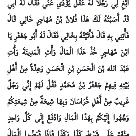
ابْغِ لِي رَجُلاً لَهُ عَقْلٌ يُؤَدِّي عَنِّي فَقَالَ لَهُ أَبِي
قَدْ أَصَبْتُهُ لَكَ هَذَا فُلانُ بْنُ مُهَاجِرٍ خَالِي قَالَ
فَأْتِنِي بِهِ قَالَ فَأَتَيْتُهُ بِخَالِي فَقَالَ لَهُ أَبُو جَعْفَرٍ يَا
ابْنَ مُهَاجِرٍ خُذْ هَذَا الْمَالَ وَأْتِ الْمَدِينَةَ وَأْتِ
عَبْدَ الله بْنَ الْحَسَنِ بْنِ الْحَسَنِ وَعِدَّةً مِنْ أَهْلِ
بَيْتِهِ فِيهِمْ جَعْفَرُ بْنُ مُحَمَّدٍ فَقُلْ لَهُمْ إِنِّي رَجُلٌ
غَرِيبٌ مِنْ أَهْلِ خُرَاسَانَ وَبِهَا شِيعَةٌ مِنْ شِيعَتِكُمْ
وَجَّهُوا إِلَيْكُمْ بِهَذَا الْمَالِ وَادْفَعْ إِلَى كُلِّ وَاحِدٍ
مِنْهُمْ عَلَى شَرْطِ كَذَا وَكَذَا فَإِذَا قَبَضُوا الْمَالَ