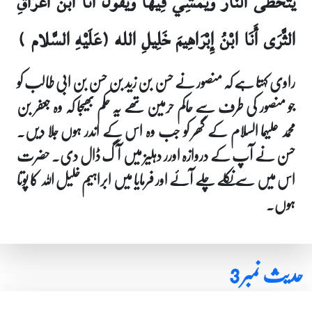
يَتَخَطَّى النَّارَ وَيَمْشِي فِيهَا وَيَقُولُ أَنَا ابْنُ أَعْرَاقِ
الثَّرَى أَنَا ابْنُ إِبْرَاهِيمَ خَلِيلِ الله (عَلَيْهِ السَّلام )
راوی کہتا ہے کہ منصور نے حسن بن زید بن حسن بن ابی طالب کو
جو منصور کی طرف سے حاکم حرمین تھے یہ حکم بھیجا کہ وہ جعفر بن
محمد علیہما السلام کے گھر کو جب وہ اس کے اندر ہوں جلا دیں۔
حسن نے آپ کے دروازہ اورر دہلیز میں آگ ڈال دی۔ حضرت
اس میں سے نکلے چلے آئے اور فرمایا میں ابراہیم خلیل اللہ کا پوتا
ہوں۔
حدیث نمبر 3