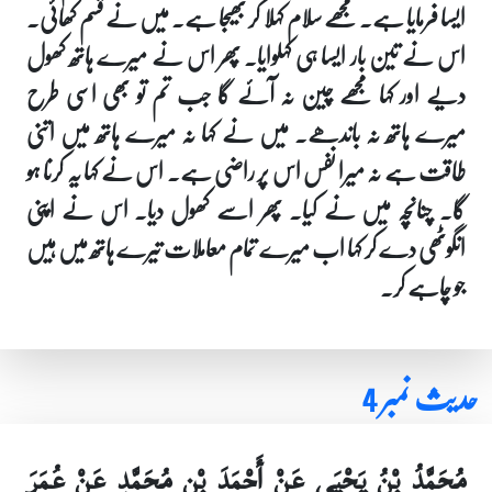
ایسا فرمایا ہے۔ مجھے سلام کہلا کر بھیجا ہے۔ میں نے قسم کھائی۔
اس نے تین بار ایسا ہی کہلوایا۔ پھر اس نے میرے ہاتھ کھول
دیے اور کہا مجھے چین نہ آئے گا جب تم تو بھی اسی طرح
میرے ہاتھ نہ باندھے۔ میں نے کہا نہ میرے ہاتھ میں اتنی
طاقت ہے نہ میرا نفس اس پر راضی ہے۔ اس نے کہا یہ کرنا ہو
گا۔ چنانچہ میں نے کیا۔ پھر اسے کھول دیا۔ اس نے اپنی
انگوٹھی دے کر کہا اب میرے تمام معاملات تیرے ہاتھ میں ہیں
جو چاہے کر۔
حدیث نمبر 4
مُحَمَّدُ بْنُ يَحْيَى عَنْ أَحْمَدَ بْنِ مُحَمَّدٍ عَنْ عُمَرَ