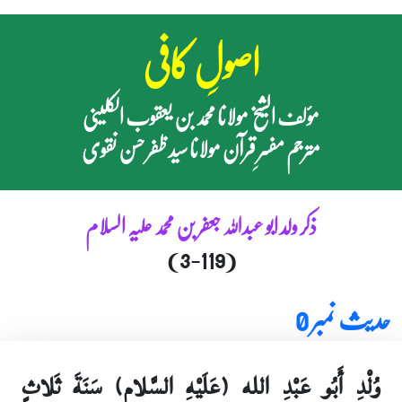
اصولِ کافی
مؤلف الشیخ مولانا محمد بن یعقوب الکلینی
مترجم مفسرِ قرآن مولانا سید ظفر حسن نقوی
ذکر ولد ابو عبداللہ جعفر بن محمد علیہ السلام
(3-119)
حدیث نمبر 0
وُلْدِ أَبُو عَبْدِ الله (عَلَيْهِ السَّلام) سَنَةَ ثَلاثٍ