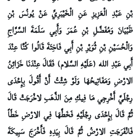
بْنِ عَبْدِ الْعَزِيزِ عَنِ الْخَيْبَرِيِّ عَنْ يُونُسَ بْنِ
ظَبْيَانَ وَمُفَضَّلِ بْنِ عُمَرَ وَأَبِي سَلَمَةَ السَّرَّاجِ
وَالْحُسَيْنِ بْنِ ثُوَيْرِ بْنِ أَبِي فَاخِتَةَ قَالُوا كُنَّا عِنْدَ
أَبِي عَبْدِ الله (عَلَيْهِ السَّلام) فَقَالَ عِنْدَنَا خَزَائِنُ
الارْضِ وَمَفَاتِيحُهَا وَلَوْ شِئْتُ أَنْ أَقُولَ بِإِحْدَى
رِجْلَيَّ أَخْرِجِي مَا فِيكِ مِنَ الذَّهَبِ لاخْرَجَتْ قَالَ
ثُمَّ قَالَ بِإِحْدَى رِجْلَيْهِ فَخَطَّهَا فِي الارْضِ خَطّاً
فَانْفَرَجَتِ الارْضُ ثُمَّ قَالَ بِيَدِهِ فَأَخْرَجَ سَبِيكَةَ