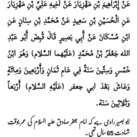
عَنْ إِبْرَاهِيمَ بْنِ مَهْزِيَارَ عَنْ أَخِيهِ عَلِيِّ بْنِ مَهْزِيَارَ
عَنِ الْحُسَيْنِ بْنِ سَعِيدٍ عَنْ مُحَمَّدِ بْنِ سِنَانٍ عَنِ
ابْنِ مُسْكَانَ عَنْ أَبِي بَصِيرٍ قَالَ قُبِضَ أَبُو عَبْدِ
الله جَعْفَرُ بْنُ مُحَمَّدٍ (عَلَيْهما السَّلام) وَهُوَ ابْنُ
خَمْسٍ وَسِتِّينَ سَنَةً فِي عَامِ ثَمَانٍ وَأَرْبَعِينَ وَمِائَةٍ
وَعَاشَ بَعْدَ ابي جعفر (عَلَيْهِ السَّلام) أَرْبَعاً
وَثَلاثِينَ سَنَة۔
ابو بصیر راوی ہے کہ امام جعفر صادق علیہ السلام کی عمر بوقت
شہادت 65 سال تھی۔