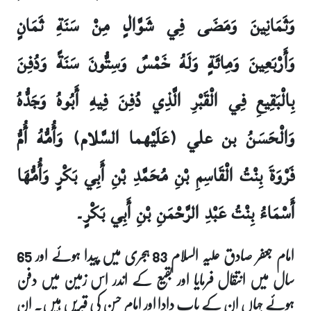
وَثَمَانِينَ وَمَضَى فِي شَوَّالٍ مِنْ سَنَةِ ثَمَانٍ
وَأَرْبَعِينَ وَمِائَةٍ وَلَهُ خَمْسٌ وَسِتُّونَ سَنَةً وَدُفِنَ
بِالْبَقِيعِ فِي الْقَبْرِ الَّذِي دُفِنَ فِيهِ أَبُوهُ وَجَدُّهُ
وَالْحَسَنُ بن علي (عَلَيْهما السَّلام) وَأُمُّهُ أُمُّ
فَرْوَةَ بِنْتُ الْقَاسِمِ بْنِ مُحَمَّدِ بْنِ أَبِي بَكْرٍ وَأُمُّهَا
أَسْمَاءُ بِنْتُ عَبْدِ الرَّحْمَنِ بْنِ أَبِي بَكْرٍ۔
امام جعفر صادق علیہ السلام 83 ہجری میں پیدا ہوئے اور 65
سال میں انتقال فرمایا اور بقیع کے اندر اس زمین میں دفن
ہوئے جہاں ان کے باپ دادا اور امام حسن کی قبریں ہیں۔ ان