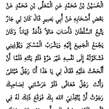
الْحُسَيْنُ بْنُ مُحَمَّدٍ عَنِ الْمُعَلَّى بْنِ مُحَمَّدٍ عَنْ
بَعْضِ أَصْحَابِهِ عَنْ أَبِي بَصِيرٍ قَالَ كَانَ لِي جَارٌ
يَتَّبِعُ السُّلْطَانَ فَأَصَابَ مَالاً فَأَعَدَّ قِيَاناً وَكَانَ
يَجْمَعُ الْجَمِيعَ إِلَيْهِ وَيَشْرَبُ الْمُسْكِرَ وَيُؤْذِينِي
فَشَكَوْتُهُ إِلَى نَفْسِهِ غَيْرَ مَرَّةٍ فَلَمْ يَنْتَهِ فَلَمَّا أَنْ
أَلْحَحْتُ عَلَيْهِ فَقَالَ لِي يَا هَذَا أَنَا رَجُلٌ مُبْتَلىً
وَأَنْتَ رَجُلٌ مُعَافًى فَلَوْ عَرَضْتَنِي لِصَاحِبِكَ
رَجَوْتُ أَنْ يُنْقِذَنِيَ الله بِكَ فَوَقَعَ ذَلِكَ لَهُ فِي