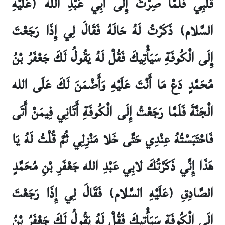
قَلْبِي فَلَمَّا صِرْتُ إِلَى أَبِي عَبْدِ الله (عَلَيْهِ
السَّلام) ذَكَرْتُ لَهُ حَالَهُ فَقَالَ لِي إِذَا رَجَعْتَ
إِلَى الْكُوفَةِ سَيَأْتِيكَ فَقُلْ لَهُ يَقُولُ لَكَ جَعْفَرُ بْنُ
مُحَمَّدٍ دَعْ مَا أَنْتَ عَلَيْهِ وَأَضْمَنَ لَكَ عَلَى الله
الْجَنَّةَ فَلَمَّا رَجَعْتُ إِلَى الْكُوفَةِ أَتَانِي فِيمَنْ أَتَى
فَاحْتَبَسْتُهُ عِنْدِي حَتَّى خَلا مَنْزِلِي ثُمَّ قُلْتُ لَهُ يَا
هَذَا إِنِّي ذَكَرْتُكَ لابِي عَبْدِ الله جَعْفَرِ بْنِ مُحَمَّدٍ
الصَّادِقِ (عَلَيْهِ السَّلام) فَقَالَ لِي إِذَا رَجَعْتَ
إِلَى الْكُوفَةِ سَيَأْتِيكَ فَقُلْ لَهُ يَقُولُ لَكَ جَعْفَرُ بْنُ