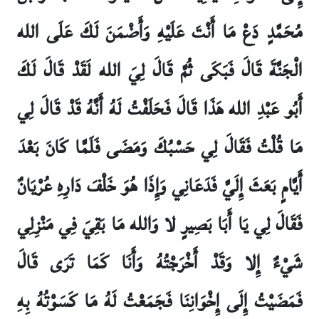
مُحَمَّدٍ دَعْ مَا أَنْتَ عَلَيْهِ وَأَضْمَنَ لَكَ عَلَى الله
الْجَنَّةَ قَالَ فَبَكَى ثُمَّ قَالَ لِيَ الله لَقَدْ قَالَ لَكَ
أَبُو عَبْدِ الله هَذَا قَالَ فَحَلَفْتُ لَهُ أَنَّهُ قَدْ قَالَ لِي
مَا قُلْتُ فَقَالَ لِي حَسْبُكَ وَمَضَى فَلَمَّا كَانَ بَعْدَ
أَيَّامٍ بَعَثَ إِلَيَّ فَدَعَانِي وَإِذَا هُوَ خَلْفَ دَارِهِ عُرْيَانٌ
فَقَالَ لِي يَا أَبَا بَصِيرٍ لا وَالله مَا بَقِيَ فِي مَنْزِلِي
شَيْ‏ءٌ إِلا وَقَدْ أَخْرَجْتُهُ وَأَنَا كَمَا تَرَى قَالَ
فَمَضَيْتُ إِلَى إِخْوَانِنَا فَجَمَعْتُ لَهُ مَا كَسَوْتُهُ بِهِ