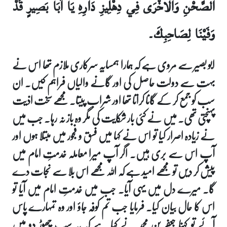
الصَّحْنِ وَالاخْرَى فِي دِهْلِيزِ دَارِهِ يَا أَبَا بَصِيرٍ قَدْ
وَفَيْنَا لِصَاحِبِكَ۔
ابو بصیر سے مروی ہے کہ ہمارا ہمسایہ سرکاری ملازم تھا اس نے
بہت سے دولت حاصل کی اور گانے والیاں فراہم کیں۔ ان
سب کو جمع کر کے گانا کراتا تھا اور شراب پیتا۔ مجھے سخت اذیت
پہنچتی تھی۔ میں نے کئی بار شکایت کی مگر وہ باز نہ رہا۔ جب میں
نے زیادہ اصرار کیا تو اس نے کہا میں فسق و فجور میں مبتلا ہوں اور
آپ اس سے بری ہیں۔ اگر آپ میرا معاملہ خدمتِ امام میں
پیش کر دیں تو مجھے امید ہے کہ اللہ مجھے اس بلا سے نجات دے
گا۔ میرے دل میں یہی آیا۔ جب میں خدمتِ امام میں آیا تو
اس کا حال بیان کیا۔ فرمایا جب تم کوفہ جاؤ اور وہ تمہارے پاس
آئے تو کہنا جعفر بن محمد نے کہا ہے کہ یہ سب چھوڑ دو میں