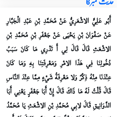
حدیث نمبر 6
أَبُو عَلِيٍّ الاشْعَرِيُّ عَنْ مُحَمَّدِ بْنِ عَبْدِ الْجَبَّارِ
عَنْ صَفْوَانَ بْنِ يَحْيَى عَنْ جَعْفَرِ بْنِ مُحَمَّدِ بْنِ
الاشْعَثِ قَالَ قَالَ لِي أَ تَدْرِي مَا كَانَ سَبَبُ
دُخُولِنَا فِي هَذَا الامْرِ وَمَعْرِفَتِنَا بِهِ وَمَا كَانَ
عِنْدَنَا مِنْهُ ذِكْرٌ وَلا مَعْرِفَةُ شَيْ‏ءٍ مِمَّا عِنْدَ النَّاسِ
قَالَ قُلْتُ لَهُ مَا ذَاكَ قَالَ إِنَّ أَبَا جَعْفَرٍ يَعْنِي أَبَا
الدَّوَانِيقِ قَالَ لابِي مُحَمَّدِ بْنِ الاشْعَثِ يَا مُحَمَّدُ