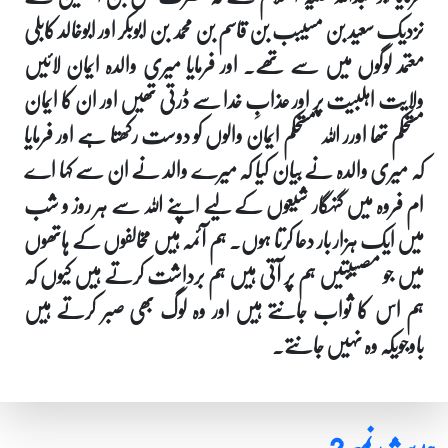
نزدیک سعید بن مسیبب بن قاسم بن محمد بن ابوبکر اور ابوخالد کابلی
معتمد لوگوں میں سے تھے۔ اور فرمایا میری والدہ ایمان لائیں
ولایت اہلبیت پر اور عذابِ خدا سے ڈرتی تھیں اور ان کا ایمان
مستحکم تھا اورر اللہ مستحکم ایمان والوں کو دوست رکھتا ہے اور فرمایا
کہ میری والدہ نے بیان کیا کہ میرے والد نے ان سے کہا اے
ام فروہ میں گنہگار شیعوں کے لیے اپنے اللہ سے ہر روز و شب
میں ایک ہزار بار دعا کرتا ہوں۔ ہم آئمہ ہیں مخالفوں کے ہاتھوں
میں جو مصیبتیں ہم پر آتی ہیں ہم برداشت کرتے ہیں کیوں کہ
ہم اس کا ثواب جانتے ہیں اور وہ لوگ بھی صبر کرتے ہیں
باوجویکہ وہ نہیں جانتے۔
حدیث نمبر 2