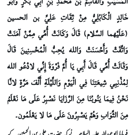
الْمُسَيَّبِ وَالْقَاسِمُ بْنُ مُحَمَّدِ بْنِ أَبِي بَكْرٍ وَأَبُو
خَالِدٍ الْكَابُلِيُّ مِنْ ثِقَاتِ عَلِيِّ بن الحسين
(عَلَيْهما السَّلام) قَالَ وَكَانَتْ أُمِّي مِمَّنْ آمَنَتْ
وَاتَّقَتْ وَأَحْسَنَتْ وَالله يُحِبُّ الْمُحْسِنِينَ قَالَ
وَقَالَتْ أُمِّي قَالَ أَبِي يَا أُمَّ فَرْوَةَ إِنِّي لادْعُو الله
لِمُذْنِبِي شِيعَتِنَا فِي الْيَوْمِ وَاللَّيْلَةِ أَلْفَ مَرَّةٍ لانَّا
نَحْنُ فِيمَا يَنُوبُنَا مِنَ الرَّزَايَا نَصْبِرُ عَلَى مَا نَعْلَمُ
مِنَ الثَّوَابِ وَهُمْ يَصْبِرُونَ عَلَى مَا لا يَعْلَمُون۔
فرمایا ابو عبداللہ علیہ السلام نے کہ حضرت علی بن الحسین کے