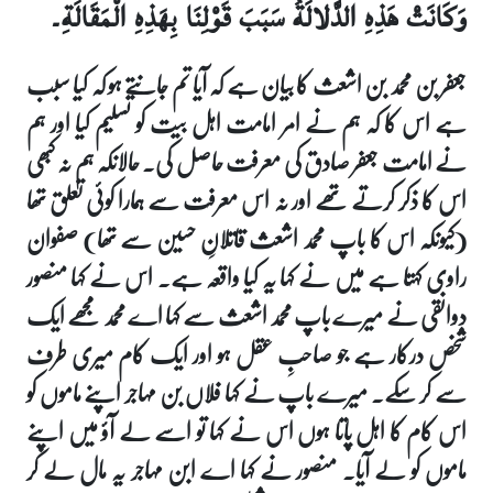
وَكَانَتْ هَذِهِ الدَّلالَةُ سَبَبَ قَوْلِنَا بِهَذِهِ الْمَقَالَةِ۔
جعفر بن محمد بن اشعث کا بیان ہے کہ آیا تم جانتے ہو کہ کیا سبب
ہے اس کا کہ ہم نے امر امامت اہل بیت کو تسلیم کیا اور ہم
نے امامت جعفر صادق کی معرفت حاصل کی۔ حالانکہ ہم نہ کبھی
اس کا ذکر کرتے تھے اور نہ اس معرفت سے ہمارا کوئی تعلق تھا
(کیونکہ اس کا باپ محمد اشعث قاتلانِ حسین سے تھا) صفوان
راوی کہتا ہے میں نے کہا یہ کیا واقعہ ہے۔ اس نے کہا منصور
دوانقی نے میرے باپ محمد اشعث سے کہا اے محمد مجھے ایک
شخص درکار ہے جو صاحبِ عقل ہو اور ایک کام میری طرف
سے کر سکے۔ میرے باپ نے کہا فلاں بن مہاجر اپنے ماموں کو
اس کام کا اہل پاتا ہوں اس نے کہا تو اسے لے آؤ میں اپنے
ماموں کو لے آیا۔ منصور نے کہا اے ابن مہاجر یہ مال لے کر