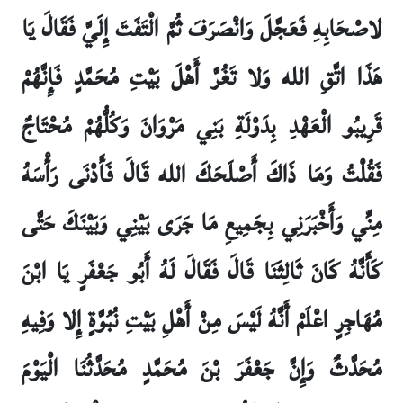
لاصْحَابِهِ فَعَجَّلَ وَانْصَرَفَ ثُمَّ الْتَفَتَ إِلَيَّ فَقَالَ يَا
هَذَا اتَّقِ الله وَلا تَغُرَّ أَهْلَ بَيْتِ مُحَمَّدٍ فَإِنَّهُمْ
قَرِيبُو الْعَهْدِ بِدَوْلَةِ بَنِي مَرْوَانَ وَكُلُّهُمْ مُحْتَاجٌ
فَقُلْتُ وَمَا ذَاكَ أَصْلَحَكَ الله قَالَ فَأَدْنَى رَأْسَهُ
مِنِّي وَأَخْبَرَنِي بِجَمِيعِ مَا جَرَى بَيْنِي وَبَيْنَكَ حَتَّى
كَأَنَّهُ كَانَ ثَالِثَنَا قَالَ فَقَالَ لَهُ أَبُو جَعْفَرٍ يَا ابْنَ
مُهَاجِرٍ اعْلَمْ أَنَّهُ لَيْسَ مِنْ أَهْلِ بَيْتِ نُبُوَّةٍ إِلا وَفِيهِ
مُحَدَّثٌ وَإِنَّ جَعْفَرَ بْنَ مُحَمَّدٍ مُحَدَّثُنَا الْيَوْمَ