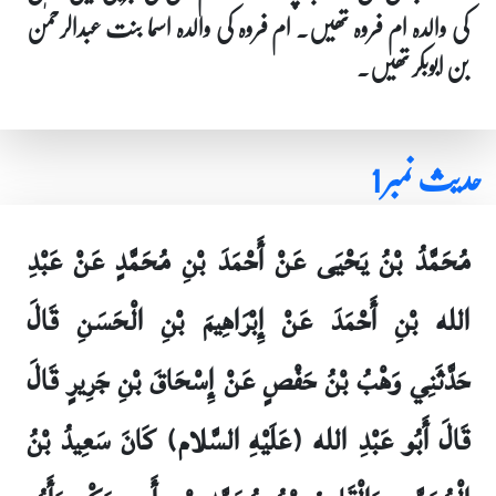
کی والدہ ام فروہ تھیں۔ ام فروہ کی والدہ اسما بنت عبدالرحمٰن
بن ابوبکر تھیں۔
حدیث نمبر 1
مُحَمَّدُ بْنُ يَحْيَى عَنْ أَحْمَدَ بْنِ مُحَمَّدٍ عَنْ عَبْدِ
الله بْنِ أَحْمَدَ عَنْ إِبْرَاهِيمَ بْنِ الْحَسَنِ قَالَ
حَدَّثَنِي وَهْبُ بْنُ حَفْصٍ عَنْ إِسْحَاقَ بْنِ جَرِيرٍ قَالَ
قَالَ أَبُو عَبْدِ الله (عَلَيْهِ السَّلام) كَانَ سَعِيدُ بْنُ