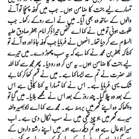
تمہارے لیے جنت کا ضامن ہوں۔ جب میں کوفہ پہنچا تو آنے
والوں کے ساتھ وہ بھی آیا۔ میں نے اسے روکے رکھا۔ جب
خلوت ہوئی تو میں نے کہا اے شخص تیرا ذکر امام جعفر صادق علیہ
السلام سے کر دیا تھا۔ انھوں نے فرمایا جب کوفہ جاؤ اور وہ آئے تو
کہنا کہ جعفر بن محمد نے کہا ہے کہ یہ سب چھوڑ دے۔ میں تیرے
لیے جنت کا ضامن ہوں۔ یہ سن کر وہ رو دیا۔ پھر مجھ سے کہا اللہ
اللہ حضرت نے تم سے ایسا کہا ہے۔ میں نے قسم کھا کر کہا بے
شک یہی فرمایا ہے۔ اس نے کہا تمہارا یہ کہنا کافی ہے اس
کے بعد وہ چلا گیا۔ چند روز کے بعد اس نے مجھے بلایا۔ میں گیا تو
دیکھا کہ وہ اپنے گھر میں برہنہ ہے۔ مجھ سے کہا اے ابوبصیر واللہ
میرے گھر میں جو چیز تھی میں نے سب نکال دی ہے۔ اب
میرا جو حال ہے وہ تم دیکھ رہے ہو۔ میں اپنے رشتہ داروں کے