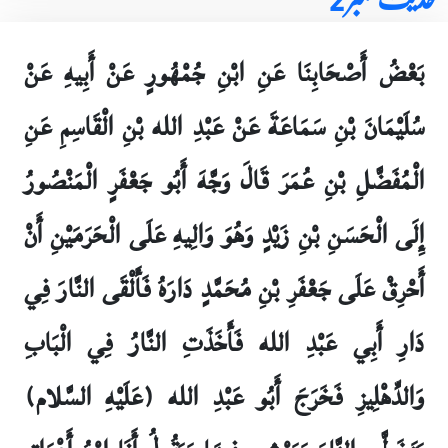
بَعْضُ أَصْحَابِنَا عَنِ ابْنِ جُمْهُورٍ عَنْ أَبِيهِ عَنْ
سُلَيْمَانَ بْنِ سَمَاعَةَ عَنْ عَبْدِ الله بْنِ الْقَاسِمِ عَنِ
الْمُفَضَّلِ بْنِ عُمَرَ قَالَ وَجَّهَ أَبُو جَعْفَرٍ الْمَنْصُورُ
إِلَى الْحَسَنِ بْنِ زَيْدٍ وَهُوَ وَالِيهِ عَلَى الْحَرَمَيْنِ أَنْ
أَحْرِقْ عَلَى جَعْفَرِ بْنِ مُحَمَّدٍ دَارَهُ فَأَلْقَى النَّارَ فِي
دَارِ أَبِي عَبْدِ الله فَأَخَذَتِ النَّارُ فِي الْبَابِ
وَالدِّهْلِيزِ فَخَرَجَ أَبُو عَبْدِ الله (عَلَيْهِ السَّلام)