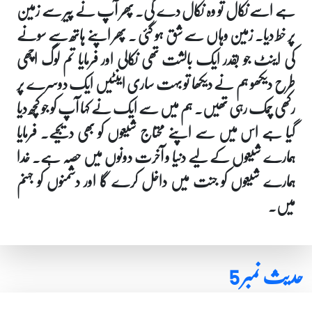
ہے اسے نکال تو وہ نکال دے گی۔ پھر آپ نے پیر سے زمین
پر خط دیا۔ زمین وہاں سے شق ہو گئی ۔ پھر اپنے ہاتھ سے سونے
کی اینٹ جو بقدر ایک بالشت تھی نکالی اور فرمایا تم لوگ اچھی
طرح دیکھو ہم نے دیکھا تو بہت ساری اینٹیں ایک دوسرے پر
رکھی چمک رہی تھیں۔ ہم میں سے ایک نے کہا آپ کو جو کچھ دیا
گیا ہے اس میں سے اپنے محتاج شیعوں کو بھی دیجیے۔ فرمایا
ہمارے شیعوں کے لیے دنیا و آخرت دونوں میں حصہ ہے۔ خدا
ہمارے شیعوں کو جنت میں داخل کرے گا اور دشمنوں کو جہنم
میں۔
حدیث نمبر 5