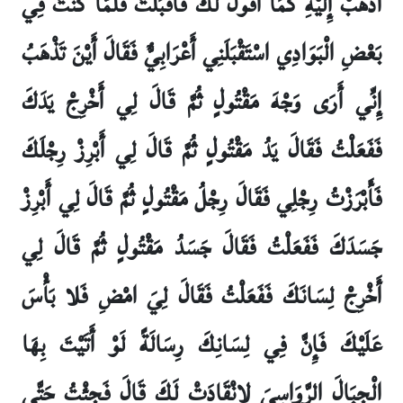
اذْهَبْ إِلَيْهِ كَمَا أَقُولُ لَكَ فَأَقْبَلْتُ فَلَمَّا كُنْتُ فِي
بَعْضِ الْبَوَادِي اسْتَقْبَلَنِي أَعْرَابِيٌّ فَقَالَ أَيْنَ تَذْهَبُ
إِنِّي أَرَى وَجْهَ مَقْتُولٍ ثُمَّ قَالَ لِي أَخْرِجْ يَدَكَ
فَفَعَلْتُ فَقَالَ يَدُ مَقْتُولٍ ثُمَّ قَالَ لِي أَبْرِزْ رِجْلَكَ
فَأَبْرَزْتُ رِجْلِي فَقَالَ رِجْلُ مَقْتُولٍ ثُمَّ قَالَ لِي أَبْرِزْ
جَسَدَكَ فَفَعَلْتُ فَقَالَ جَسَدُ مَقْتُولٍ ثُمَّ قَالَ لِي
أَخْرِجْ لِسَانَكَ فَفَعَلْتُ فَقَالَ لِيَ امْضِ فَلا بَأْسَ
عَلَيْكَ فَإِنَّ فِي لِسَانِكَ رِسَالَةً لَوْ أَتَيْتَ بِهَا
الْجِبَالَ الرَّوَاسِيَ لانْقَادَتْ لَكَ قَالَ فَجِئْتُ حَتَّى