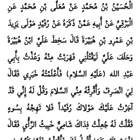
الْحُسَيْنُ بْنُ مُحَمَّدٍ عَنْ مُعَلَّى بْنِ مُحَمَّدٍ عَنِ
الْبَرْقِيِّ عَنْ أَبِيهِ عَمَّنْ ذَكَرَهُ عَنْ رُفَيْدٍ مَوْلَى يَزِيدَ
بْنِ عَمْرِو بْنِ هُبَيْرَةَ قَالَ سَخِطَ عَلَيَّ ابْنُ هُبَيْرَةَ
وَحَلَفَ عَلَيَّ لَيَقْتُلُنِي فَهَرَبْتُ مِنْهُ وَعُذْتُ بِأَبِي
عَبْدِ الله (عَلَيْهِ السَّلام) فَأَعْلَمْتُهُ خَبَرِي فَقَالَ
لِيَ انْصَرِفْ وَأَقْرِئْهُ مِنِّي السَّلامَ وَقُلْ لَهُ إِنِّي قَدْ
آجَرْتُ عَلَيْكَ مَوْلاكَ رُفَيْداً فَلا تَهِجْهُ بِسُوءٍ
فَقُلْتُ لَهُ جُعِلْتُ فِدَاكَ شَامِيٌّ خَبِيثُ الرَّأْيِ فَقَالَ