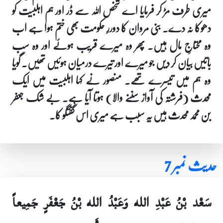
میری طرف مڑ کر فرمایا اے شخص اللہ سے ڈر اور ہم اہلبیت کو
دھوکا نہ دے۔ بنی مروان کا دوررِ حکومت بھی ختم ہوا ہے اب
وہ محتاجِ مال ہیں۔ پھر وہ میرے قریب ہوئے اور وہ سب
باتیں بیان کر دیں جو میرے اور تیرے درمیان ہوئیں تھیں۔ گویا
وہ ہم میں تیسرے تھے۔ منصور نے کہا اہلبیت میں ایک
محدث (فرشتہ کی آواز سننے والا) ہوتا آیا ہے۔ بے شک جعفر
بن محمد محدث ہیں یہ سبب ہے میری اس گفتگو کا۔
حدیث نمبر 7
سَعْد بْنُ عَبْدِ الله وَعَبْدُ الله بْنُ جَعْفَرٍ جَمِيعاً