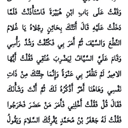
وَقَفْتُ عَلَى بَابِ ابْنِ هُبَيْرَةَ فَاسْتَأْذَنْتُ فَلَمَّا
دَخَلْتُ عَلَيْهِ قَالَ أَتَتْكَ بِحَائِنٍ رِجْلاهُ يَا غُلامُ
النَّطْعَ وَالسَّيْفَ ثُمَّ أَمَرَ بِي فَكُتِّفْتُ وَشُدَّ رَأْسِي
وَقَامَ عَلَيَّ السَّيَّافُ لِيَضْرِبَ عُنُقِي فَقُلْتُ أَيُّهَا
الامِيرُ لَمْ تَظْفَرْ بِي عَنْوَةً وَإِنَّمَا جِئْتُكَ مِنْ ذَاتِ
نَفْسِي وَهَاهُنَا أَمْرٌ أَذْكُرُهُ لَكَ ثُمَّ أَنْتَ وَشَأْنَكَ
فَقَالَ قُلْ فَقُلْتُ أَخْلِنِي فَأَمَرَ مَنْ حَضَرَ فَخَرَجُوا
فَقُلْتُ لَهُ جَعْفَرُ بْنُ مُحَمَّدٍ يُقْرِئُكَ السَّلامَ وَيَقُولُ