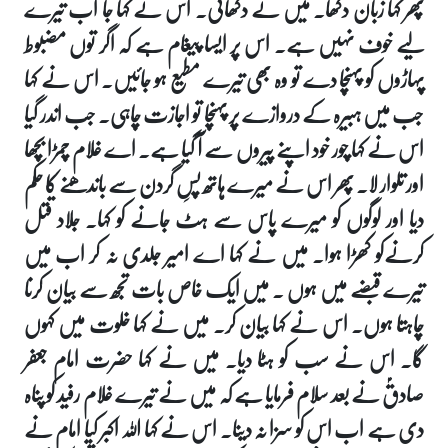
پھر کہا زبان دکھا۔ میں نے دکھائی۔ اس نے کہا جا اب تیرے
لیے خوف نہیں ہے۔ اس پر ایسا پیغام ہے کہ اگر توں مضبوط
پہاڑوں کو پہنچا دے تو وہ بھی تیرے مطیع ہو جائیں۔ اس نے کہا
جب میں ہبیرہ کے دروازے پر پہنچا تو اجازت چاہی۔ جب اندر گیا
اس نے کہا چور خود اپنے پیروں سے آ گیا ہے۔ اے غلام چمڑا بچھا
اور تلوار لا۔ پھر اس نے میرے ہاتھ پسِ گردن سے باندھنے کا حکم
دیا اور لوگوں کو میرے پاس سے ہٹ جانے کو کہا۔ جلاد قتل
کرنےکو کھڑا ہوا۔ میں نے کہا اے امیر جلدی نہ کر اب میں
تیرے قبضے میں ہوں ۔ میں ایک خاص بات تجھ سے بیان کرنا
چاہتا ہوں۔ اس نے کہا بیان کر۔ میں نے کہا خلوت میں کہوں
گا۔ اس نے سب کو ہٹا دیا۔ میں نے کہا حضرت امام جعفر
صادقؑ نے بعد سلام فرمایا ہے کہ میں نے تیرے غلام رفید کو پناہ
دی ہے اب اس کو سزا نہ دینا۔ اس نے کہا اللہ اکبر کیا امام نے