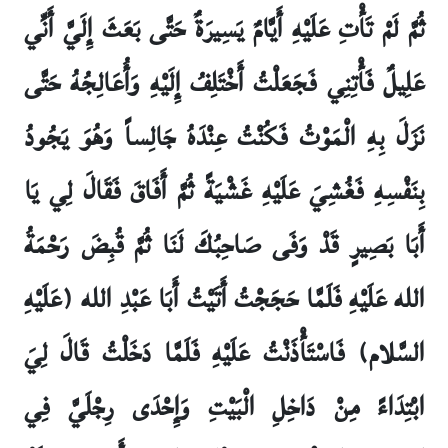
ثُمَّ لَمْ تَأْتِ عَلَيْهِ أَيَّامٌ يَسِيرَةٌ حَتَّى بَعَثَ إِلَيَّ أَنِّي
عَلِيلٌ فَأْتِنِي فَجَعَلْتُ أَخْتَلِفُ إِلَيْهِ وَأُعَالِجُهُ حَتَّى
نَزَلَ بِهِ الْمَوْتُ فَكُنْتُ عِنْدَهُ جَالِساً وَهُوَ يَجُودُ
بِنَفْسِهِ فَغُشِيَ عَلَيْهِ غَشْيَةً ثُمَّ أَفَاقَ فَقَالَ لِي يَا
أَبَا بَصِيرٍ قَدْ وَفَى صَاحِبُكَ لَنَا ثُمَّ قُبِضَ رَحْمَةُ
الله عَلَيْهِ فَلَمَّا حَجَجْتُ أَتَيْتُ أَبَا عَبْدِ الله (عَلَيْهِ
السَّلام) فَاسْتَأْذَنْتُ عَلَيْهِ فَلَمَّا دَخَلْتُ قَالَ لِيَ
ابْتِدَاءً مِنْ دَاخِلِ الْبَيْتِ وَإِحْدَى رِجْلَيَّ فِي