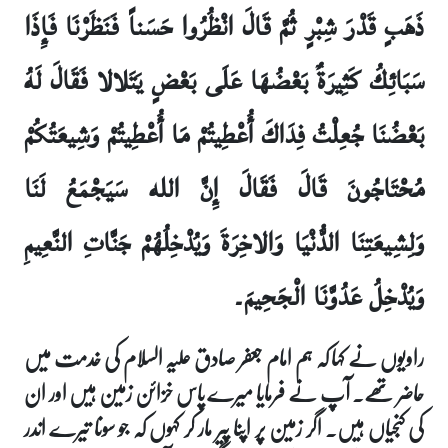
ذَهَبٍ قَدْرَ شِبْرٍ ثُمَّ قَالَ انْظُرُوا حَسَناً فَنَظَرْنَا فَإِذَا
سَبَائِكُ كَثِيرَةٌ بَعْضُهَا عَلَى بَعْضٍ يَتَلالا فَقَالَ لَهُ
بَعْضُنَا جُعِلْتُ فِدَاكَ أُعْطِيتُمْ مَا أُعْطِيتُمْ وَشِيعَتُكُمْ
مُحْتَاجُونَ قَالَ فَقَالَ إِنَّ الله سَيَجْمَعُ لَنَا
وَلِشِيعَتِنَا الدُّنْيَا وَالاخِرَةَ وَيُدْخِلُهُمْ جَنَّاتِ النَّعِيمِ
وَيُدْخِلُ عَدُوَّنَا الْجَحِيمَ۔
راویوں نے کہا کہ ہم امام جعفر صادق علیہ السلام کی خدمت میں
حاضر تھے۔ آپ نے فرمایا میرے پاس خزائن زمین ہیں اور ان
کی کنجیاں ہیں۔ اگر زمین پر اپنا پیر مار کر کہوں کہ جو سونا تیرے اندر