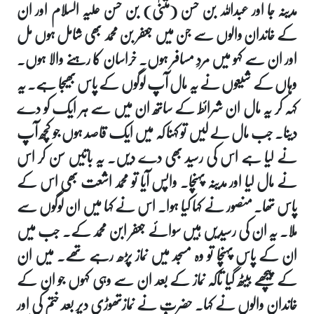
مدینہ جا اور عبداللہ بن حسن (مثنیٰ) بن حسن علیہ السلام اور ان
کے خاندان والوں سے جن میں جعفر بن محمد بھی شامل ہوں مل
اور ان سے کہو میں مردِ مسافر ہوں۔ خراسان کا رہنے والا ہوں۔
وہاں کے شیعوں نے یہ مال آپ لوگوں کے پاس بھیجا ہے۔ یہ
کہہ کر یہ مال ان شرائط کے ساتھ ان میں سے ہر ایک کو دے
دینا۔ جب مال لے لیں تو کہنا کہ میں ایک قاصد ہوں جو کچھ آپ
نے لیا ہے اس کی رسید بھی دے دیں۔ یہ باتیں سن کر اس
نے مال لیا اور مدینہ پہنچا۔ واپس آیا تو محمد اشعت بھی اس کے
پاس تھا۔ منصور نے کہا کیا ہوا۔ اس نے کہا میں ان لوگوں سے
ملا۔ یہ ان کی رسیدیں ہیں سوائے جعفر ابن محمد کے۔ جب میں
ان کے پاس پہنچا تو وہ مسجد میں نماز پڑھ رہے تھے۔ میں ان
کے پیچھے بیٹھ گیا تاکہ نماز کے بعد ان سے وہی کہوں جو ان کے
خاندان والوں نے کہا۔ حضرت نے نمازتھوڑی دیر بعد ختم کی اور