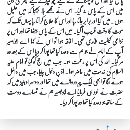
پاس گیا اور اس کو پہنانے کے لیے کچھ کپڑے لیے پھر کئی دن
میں اس کے پاس نہ گیا۔ اس نے مجھے بلا بھیجا کہ میں علیل
ہوں۔ میں گیا اور برابر جاتا رہا اور اس کا علاج کراتا رہا یہاں تک کہ
موت کا وقت قریب آ گیا۔ میں اس کے پاس بیٹھا تھا اور اس پر
نزاعی کیفیت طاری تھی۔ افاقہ ہوا تو اس نے کہا اے ابوبصیر
آپ کے امام نے جو ہم سے وعدہ کیا تھا پورا کر دیا اس کے بعد وہ
مر گیا۔ اللہ کی اس پر رحمت ہو۔ جب میں حج کو گیا تو امام علیہ
السلام کی خدمت میں حاضر ہوا ۔ اذنِ دخول چاہا، جب میں داخل
ہونے لگا تو ابھی ایک پیر دروازے میں تھا اور دوسرا دہلیز میں کہ
حضرت نے خود ہی فرمایا اے ابوبصیر ہم نے تمہارے دوست
کے ساتھ جو وعدہ کیا تھا وہ پورا کر دیا۔