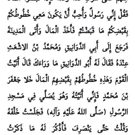
فَقُلْ إِنِّي رَسُولٌ وَأُحِبُّ أَنْ يَكُونَ مَعِي خُطُوطُكُمْ
بِقَبْضِكُمْ مَا قَبَضْتُمْ فَأَخَذَ الْمَالَ وَأَتَى الْمَدِينَةَ
فَرَجَعَ إِلَى أَبِي الدَّوَانِيقِ وَمُحَمَّدُ بْنُ الاشْعَثِ
عِنْدَهُ فَقَالَ لَهُ أَبُو الدَّوَانِيقِ مَا وَرَاءَكَ قَالَ أَتَيْتُ
الْقَوْمَ وَهَذِهِ خُطُوطُهُمْ بِقَبْضِهِمُ الْمَالَ خَلا جَعْفَرَ
بْنَ مُحَمَّدٍ فَإِنِّي أَتَيْتُهُ وَهُوَ يُصَلِّي فِي مَسْجِدِ
الرَّسُولِ (صَلَّى اللهُ عَلَيْهِ وَآلِه) فَجَلَسْتُ خَلْفَهُ
وَقُلْتُ حَتَّى يَنْصَرِفَ فَأَذْكُرَ لَهُ مَا ذَكَرْتُ