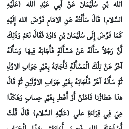
الله بْنِ سُلَيْمَانَ عَنْ أَبِي عَبْدِ الله (عَلَيْهِ
السَّلام) قَالَ سَأَلْتُهُ عَنِ الامَامِ فَوَّضَ الله إِلَيْهِ
كَمَا فَوَّضَ إِلَى سُلَيْمَانَ بْنِ دَاوُدَ فَقَالَ نَعَمْ وَذَلِكَ
أَنَّ رَجُلاً سَأَلَهُ عَنْ مَسْأَلَةٍ فَأَجَابَهُ فِيهَا وَسَأَلَهُ
آخَرُ عَنْ تِلْكَ الْمَسْأَلَةِ فَأَجَابَهُ بِغَيْرِ جَوَابِ الاوَّلِ
ثُمَّ سَأَلَهُ آخَرُ فَأَجَابَهُ بِغَيْرِ جَوَابِ الاوَّلَيْنِ ثُمَّ قَالَ
هذا عَطاؤُنا فَامْنُنْ أَوْ أَعْطِ بِغَيْرِ حِسابٍ وَهَكَذَا
هِيَ فِي قِرَاءَةِ علي (عَلَيْهِ السَّلام) قَالَ قُلْتُ
أَصْلَحَكَ الله فَحِينَ أَجَابَهُمْ بِهَذَا الْجَوَابِ