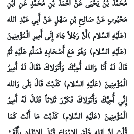
مُحَمَّدُ بْنُ يَحْيَى عَنْ أَحْمَدَ بْنِ مُحَمَّدٍ عَنِ ابْنِ
مَحْبُوبٍ عَنْ صَالِحِ بْنِ سَهْلٍ عَنْ أَبِي عَبْدِ الله
(عَلَيْهِ السَّلام )أَنَّ رَجُلاً جَاءَ إِلَى أَمِيرِ الْمُؤْمِنِينَ
(عَلَيْهِ السَّلام) وَهُوَ مَعَ أَصْحَابِهِ فَسَلَّمَ عَلَيْهِ ثُمَّ
قَالَ لَهُ أَنَا وَالله أُحِبُّكَ وَأَتَوَلاكَ فَقَالَ لَهُ أَمِيرُ
الْمُؤْمِنِينَ (عَلَيْهِ السَّلام) كَذَبْتَ قَالَ بَلَى وَالله
إِنِّي أُحِبُّكَ وَأَتَوَلاكَ فَكَرَّرَ ثَلاثاً فَقَالَ لَهُ أَمِيرُ
الْمُؤْمِنِينَ (عَلَيْهِ السَّلام) كَذَبْتَ مَا أَنْتَ كَمَا
قُلْتَ إِنَّ الله خَلَقَ الارْوَاحَ قَبْلَ الابْدَانِ بِأَلْفَيْ