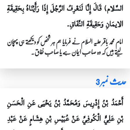
السَّلام) قَالَ إِنَّا لَنَعْرِفُ الرَّجُلَ إِذَا رَأَيْنَاهُ بِحَقِيقَةِ
الايمَانِ وَحَقِيقَةِ النِّفَاقِ۔
امام محمد باقر علیہ السلام نے فرمایا ہم ہر شخص کو دیکھتے ہی پہچان
لیتے ہیں کہ وہ صاحب ایمان ہے یا صاحب نفاق۔
حدیث نمبر 3
أَحْمَدُ بْنُ إِدْرِيسَ وَمُحَمَّدُ بْنُ يَحْيَى عَنِ الْحَسَنِ
بْنِ عَلِيٍّ الْكُوفِيِّ عَنْ عُبَيْسِ بْنِ هِشَامٍ عَنْ عَبْدِ