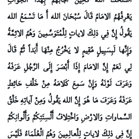
يَعْرِفُهُمُ الامَامُ قَالَ سُبْحَانَ الله أَ مَا تَسْمَعُ الله
يَقُولُ إِنَّ فِي ذلِكَ لاياتٍ لِلْمُتَوَسِّمِينَ وَهُمُ الائِمَّةُ
وَإِنَّها لَبِسَبِيلٍ مُقِيمٍ لا يَخْرُجُ مِنْهَا أَبَداً ثُمَّ قَالَ
لِي نَعَمْ إِنَّ الامَامَ إِذَا أَبْصَرَ إِلَى الرَّجُلِ عَرَفَهُ
وَعَرَفَ لَوْنَهُ وَإِنْ سَمِعَ كَلامَهُ مِنْ خَلْفِ حَائِطٍ
عَرَفَهُ وَعَرَفَ مَا هُوَ إِنَّ الله يَقُولُ وَمِنْ آياتِهِ خَلْقُ
السَّماواتِ وَالارْضِ وَاخْتِلافُ أَلْسِنَتِكُمْ وَأَلْوانِكُمْ
إِنَّ فِي ذلِكَ لاياتٍ لِلْعالِمِينَ وَهُمُ الْعُلَمَاءُ فَلَيْسَ