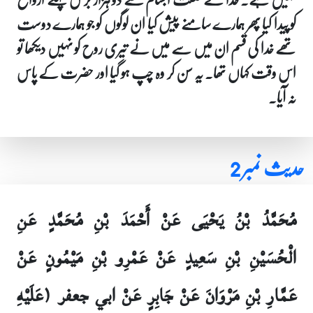
کو پیدا کیا پھر ہمارے سامنے پیش کیا ان لوگوں کو جو ہمارے دوست
تھے خدا کی قسم ان میں سے میں نے تیری روح کو نہیں دیکھا تو
اس وقت کہاں تھا۔ یہ سن کر وہ چپ ہو گیا اور حضرت کے پاس
نہ آیا۔
حدیث نمبر 2
مُحَمَّدُ بْنُ يَحْيَى عَنْ أَحْمَدَ بْنِ مُحَمَّدٍ عَنِ
الْحُسَيْنِ بْنِ سَعِيدٍ عَنْ عَمْرِو بْنِ مَيْمُونٍ عَنْ
عَمَّارِ بْنِ مَرْوَانَ عَنْ جَابِرٍ عَنْ ابي جعفر (عَلَيْهِ