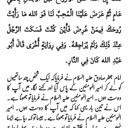
عَامٍ ثُمَّ عَرَضَ عَلَيْنَا الْمُحِبَّ لَنَا فَوَ الله مَا رَأَيْتُ
رُوحَكَ فِيمَنْ عُرِضَ فَأَيْنَ كُنْتَ فَسَكَتَ الرَّجُلُ
عِنْدَ ذَلِكَ وَلَمْ يُرَاجِعْهُ. وَفِي رِوَايَةٍ أُخْرَى قَالَ أَبُو
عَبْدِ الله كَانَ فِي النَّارِ۔
امام جعفر صادق علیہ السلام نے فرمایا کہ ایک شخص چند ساتھیوں
کو لے کر امیر المومنین کے پاس آیا اور کہنے لگا، میں آپ کا
دوست ہوں۔ امیر المومنین علیہ السلام نے فرمایا تو جھوٹا ہے۔
اس نے تین بار یہی کہا کہ میں آپ کا دوست ہوں۔ امیر
المومنین علیہ السلام نے فرمایا تو جھوٹا ہے۔ جیسا تو کہہ رہا ہے ایسا
نہیں ہے۔ خدا نے خلقت اجسام سے دو ہزار برس پہلے ارواح