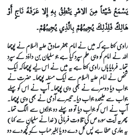
يَسْمَعُ شَيْئاً مِنَ الامْرِ يَنْطِقُ بِهِ إِلا عَرَفَهُ نَاجٍ أَوْ
هَالِكٌ فَلِذَلِكَ يُجِيبُهُمْ بِالَّذِي يُجِيبُهُمْ۔
راوی کہتا ہے کہ میں نے امام جعفر صادق علیہ السلام نے پوچھا
اللہ نے امام کو وہی علم سپرد کیا ہے جو سلیمان بن داؤد کے سپرد
تھا۔ فرمایا ہاں راوی کہتا ہے یہ میں نے اس لیے پوچھا کہ ایک
شخص نے امام علیہ السلام سے ایک مسئلہ پوچھا۔ حضرت نے
جواب دیا دوسرے نے بھی وہی پوچھا۔ آپ نے اس کو پہلے
جواب سے علیحدہ جواب دیا۔ تیسرے آدمی نے بھی وہی پوچھا۔
آپ نے اس کو جواب دیا تو وہ پہلے دو جوابوں سے الگ تھا۔
پھر یہ آیت سورہ ص کی تلاوت فرمائی (خدا نے سلیمان سے کہا)
یہ ہماری عطا ہے پس کل دے دو یا بغیر حساب کے کچھ دے دو