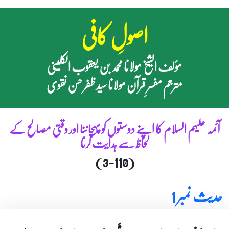
اصولِ کافی
مؤلف الشیخ مولانا محمد بن یعقوب الکلینی
مترجم مفسرِ قرآن مولانا سید ظفر حسن نقوی
آئمہ علیہم السلام کا اپنے دوستوں کو پہچاننا اور وقتی مصالح کے
لحاظ سے ہدایت کرنا
(3-110)
حدیث نمبر 1