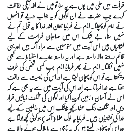
قرأت میں علی میں یوں ہے یہ سنا تو میں نے اللہ آپکی حفاظت
کرے جب حضرت نے ان لوگوں کو یہ جواب دیے تو انھوں
نے امام کو پہچانا۔ امام نے فرمایا سبحان اللہ خدا کا یہ قول تم نے
نہیں سنا، بے شک اس میں صاحبان فراست کے لیے
نشانیاں ہیں اس آیت میں متوسمین سے مراد آئمہ ہیں اور یہی
قائم رہنے والا راستہ ہے اور یہ راستہ ہمارے استنباط سے کبھی
نہیں نکلتا۔ امام نے پھر فرمایا امام جب کسی شخص کی طرف
دیکھتا ہے تو اس کو پہچان لیتا ہے اور اس کی ماہیت سے واقف
ہوتا ہے خدا فرماتا ہے اور اس کی آیات میں سے یہ بھی ہے کہ
اس نے آسمان و زمین کو پیدا کیا اور لوگوں کی مختلف زبانیں قرار
دیں اور مختلف رنگ عطا کیے بیشک اس میں عالمین کے لیے
خدا کی نشانیاں ہیں۔ فرمایا یہ لوگ علما (آئمہ) جو کوئی کچھ بولتا ہے
وہ اس کو پہچان لیتے ہیں کہ یہ ناجی ہے یا ہلاک ہونے والا ہے