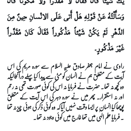
يَكُ شَيْئاً قَالَ فَقَالَ لا مُقَدَّراً وَلا مُكَوَّناً قَالَ
وَسَأَلْتُهُ عَنْ قَوْلِهِ هَلْ أَتى عَلَى الانْسانِ حِينٌ مِنَ
الدَّهْرِ لَمْ يَكُنْ شَيْئاً مَذْكُوراً فَقَالَ كَانَ مُقَدَّراً
غَيْرَ مَذْكُورٍ۔
راوی نے امام جعفر صادق علیہ السلام سے سورہ مریم کی اس
آیت کے متعلق ہم نے انسان کو مٹی سے پیدا کیا پہلے درآنحالیکہ
وہ کچھ نہ تھا۔ حضرت نے فرمایا نہ اس کی کوئی صورت تھی نہ رحم
اور نہ استقرار۔ پھر میں نے سورہ دہر کی اس آیت کے متعلق
پوچھا کیا انسان پر ایسا وقت نہیں آیا کہ وہ کوئی ذکر کی ہوئی چیز نہ تھا
۔ فرمایا علم الہٰی میں تھا خارج میں کوئی وجود نہ تھا۔