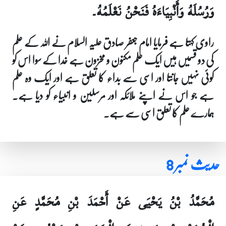
وَرُسُلَهُ وَأَنْبِيَاءَهُ فَنَحْنُ نَعْلَمُهُ۔
راوی کہتا ہے فرمایا امام جعفر صادق علیہ السلام نے اللہ کے علم
کی دو قسمیں ہیں ایک علم مکنون و مخزون ہے خدا کے سوا اس کو
کوئی نہیں جانتا اور اسی سے بداء کا تعلق ہے اور ایک وہ علم
ہے جو اس نے اپنے ملائکہ اور مرسلین و انبیاء کو دیا ہے۔
ہمارے علم کا تعلق اسی سے ہے۔
حدیث نمبر 8
مُحَمَّدُ بْنُ يَحْيَى عَنْ أَحْمَدَ بْنِ مُحَمَّدٍ عَنِ