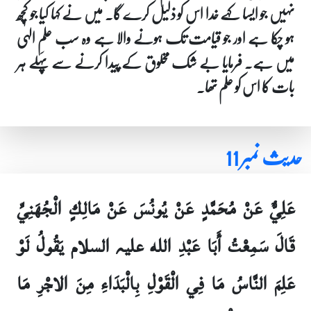
نہیں جو ایسا کہے خدا اس کو ذلیل کرے گا۔ میں نے کہا کیا جو کچھ
ہو چکا ہے اور جو قیامت تک ہونے والا ہے وہ سب علمِ الہٰی
میں ہے۔ فرمایا بے شک مخلوق کے پیدا کرنے سے پہلے ہر
بات کا اس کو علم تھا۔
حدیث نمبر 11
عَلِيٌّ عَنْ مُحَمَّدٍ عَنْ يُونُسَ عَنْ مَالِكٍ الْجُهَنِيِّ
قَالَ سَمِعْتُ أَبَا عَبْدِ الله علیہ السلام يَقُولُ لَوْ
عَلِمَ النَّاسُ مَا فِي الْقَوْلِ بِالْبَدَاءِ مِنَ الاجْرِ مَا