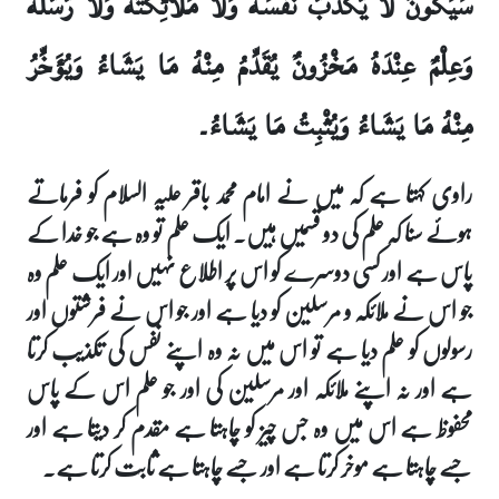
سَيَكُونُ لا يُكَذِّبُ نَفْسَهُ وَلا مَلائِكَتَهُ وَلا رُسُلَهُ
وَعِلْمٌ عِنْدَهُ مَخْزُونٌ يُقَدِّمُ مِنْهُ مَا يَشَاءُ وَيُؤَخِّرُ
مِنْهُ مَا يَشَاءُ وَيُثْبِتُ مَا يَشَاءُ۔
راوی کہتا ہے کہ میں نے امام محمد باقر علیہ السلام کو فرماتے
ہوئے سنا کہ علم کی دو قسمیں ہیں۔ ایک علم تو وہ ہے جو خدا کے
پاس ہے اور کسی دوسرے کو اس پر اطلاع نہیں اور ایک علم وہ
جو اس نے ملائکہ و مرسلین کو دیا ہے اور جو اس نے فرشتوں اور
رسولوں کو علم دیا ہے تو اس میں نہ وہ اپنے نفس کی تکذیب کرتا
ہے اور نہ اپنے ملائکہ اور مرسلین کی اور جو علم اس کے پاس
محفوظ ہے اس میں وہ جس چیز کو چاہتا ہے مقدم کر دیتا ہے اور
جسے چاہتا ہے موخر کرتا ہے اور جسے چاہتا ہے ثابت کرتا ہے۔