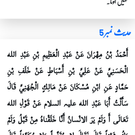
نہیں ہوتا۔
حدیث نمبر 5
أَحْمَدُ بْنُ مِهْرَانَ عَنْ عَبْدِ الْعَظِيمِ بْنِ عَبْدِ الله
الْحَسَنِيِّ عَنْ عَلِيِّ بْنِ أَسْبَاطٍ عَنْ خَلَفِ بْنِ
حَمَّادٍ عَنِ ابْنِ مُسْكَانَ عَنْ مَالِكٍ الْجُهَنِيِّ قَالَ
سَأَلْتُ أَبَا عَبْدِ الله علیہ السلام عَنْ قَوْلِ الله
تَعَالَى أَ وَلَمْ يَرَ الانْسانُ أَنَّا خَلَقْناهُ مِنْ قَبْلُ وَلَمْ