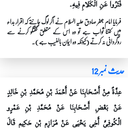
فَتَرُوا عَنِ الْكَلامِ فِيهِ۔
فرمایا امام جعفر صادق علیہ السلام نے اگر لوگ جانتے کہ اقرار بداء
میں کتنا ثواب ہے تو وہ اس کے متعلق گفتگو کرنے سے
روگردانی نہ کرتے (کیونکہ وہ ایمان بالغیب ہے)۔
حدیث نمبر 12
عِدَّةٌ مِنْ أَصْحَابِنَا عَنْ أَحْمَدَ بْنِ مُحَمَّدِ بْنِ خَالِدٍ
عَنْ بَعْضِ أَصْحَابِنَا عَنْ مُحَمَّدِ بْنِ عَمْرٍو
الْكُوفِيِّ أَخِي يَحْيَى عَنْ مُرَازِمِ بْنِ حَكِيمٍ قَالَ