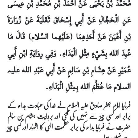
مُحَمَّدُ بْنُ يَحْيَى عَنْ أَحْمَدَ بْنِ مُحَمَّدِ بْنِ عِيسَى
عَنِ الْحَجَّالِ عَنْ أَبِي إِسْحَاقَ ثَعْلَبَةَ عَنْ زُرَارَةَ
بْنِ أَعْيَنَ عَنْ أَحَدِهِمَا (عَلَيْهما السَّلام) قَالَ مَا
عُبِدَ الله بِشَيْءٍ مِثْلِ الْبَدَاءِ. وَفِي رِوَايَةِ ابْنِ أَبِي
عُمَيْرٍ عَنْ هِشَامِ بْنِ سَالِمٍ عَنْ أَبِي عَبْدِ الله علیہ
السلام مَا عُظِّمَ الله بِمِثْلِ الْبَدَاءِ۔
فرمایا امام جعفر صادق علیہ السلام نے خدا کی عبادت بداء کے
برابر اور کسی چیز سے نہیں کی گئی اور بروایت ہشام بن سالم
حضرت نے فرمایا بداء کی برابر عظمت الہٰی کا اظہار اور کسی چیز
سے نہیں ہوا۔