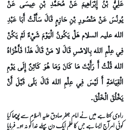
عَلِيُّ بْنُ إِبْرَاهِيمَ عَنْ مُحَمَّدِ بْنِ عِيسَى عَنْ
يُونُسَ عَنْ مَنْصُورِ بْنِ حَازِمٍ قَالَ سَأَلْتُ أَبَا عَبْدِ
الله علیہ السلام هَلْ يَكُونُ الْيَوْمَ شَيْءٌ لَمْ يَكُنْ
فِي عِلْمِ الله بِالامْسِ قَالَ لا مَنْ قَالَ هَذَا فَأَخْزَاهُ
الله قُلْتُ أَ رَأَيْتَ مَا كَانَ وَمَا هُوَ كَائِنٌ إِلَى يَوْمِ
الْقِيَامَةِ أَ لَيْسَ فِي عِلْمِ الله قَالَ بَلَى قَبْلَ أَنْ
يَخْلُقَ الْخَلْقَ۔
راوی کہتا ہے میں نے امام جعفر صادق علیہ السلام سے پوچھا کیا
کوئی امر آج ایسا ہے جس کا علم ایک دن پہلے خدا کو نہ ہو۔ فرمایا