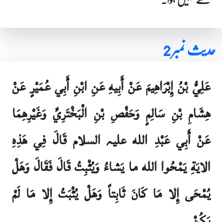
حدیث نمبر 2
عَلِيُّ بْنُ إِبْرَاهِيمَ عَنْ أَبِيهِ عَنِ ابْنِ أَبِي عُمَيْرٍ عَنْ
هِشَامِ بْنِ سَالِمٍ وَحَفْصِ بْنِ الْبَخْتَرِيِّ وَغَيْرِهِمَا
عَنْ أَبِي عَبْدِ الله علیہ السلام قَالَ فِي هَذِهِ
الايَةِ يَمْحُوا الله ما يَشاءُ وَيُثْبِتُ قَالَ فَقَالَ وَهَلْ
يُمْحَى إِلا مَا كَانَ ثَابِتاً وَهَلْ يُثْبَتُ إِلا مَا لَمْ
يَكُنْ۔