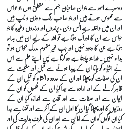
دوسرے امور سے جو ان صاحبان جسم سے متعلق ہوں جو حواس
سے محسوس ہوتے ہیں اور جو صاحب رنگ و وزن و ناپ ہیں
اور ان میں داخلہ ہے انس و جن ، پرندوں اور درندوں وغیرہ کا جو
حواس سے ان کا ادراک ہوتا ہے تو اللہ کے لیے ان میں بداء
ہوتا ہے جن کا وجود نہیں اور جب غیر مفہوم مدرک بحواس ہو تو
بداء نہیں۔ خدا جو چاہتا ہے وہ کرتا ہے پس اپنے علم سے اس
نے اشیاء کو جانا ان کے پیدا ہونے سے قبل اور مشیت سے
ان کی صفات کو پہچانا اور ان کے حدود و انشاء کو قبل ان کے
ظاہر کرنے کے اور ارادہ سے جدا کیا ان کے نفسوں کو ان کے
ایوان سے اور صفات سے اور تقدیر سے اندازہ کیا ان کے
روزیوں کا اور پہچانا گیا ان کا اول ان کے آخر سے اور قضا سے جدا
کیا ان لوگوں کو ان کے اماکن سے اور ان کی طرف ہدایت کی اور
امضا سے ان کے اسباب کی شرح کی اور ان کے امر کو ظاہر کیا