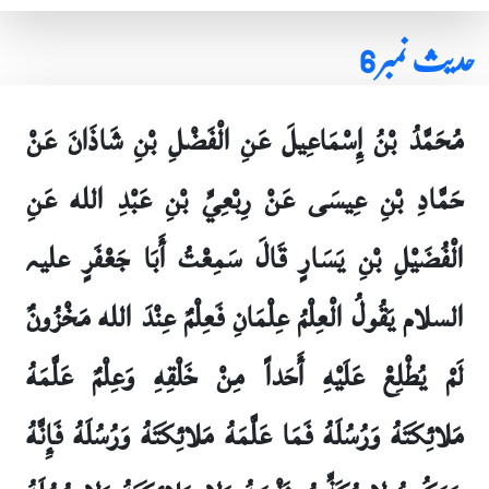
حدیث نمبر 6
مُحَمَّدُ بْنُ إِسْمَاعِيلَ عَنِ الْفَضْلِ بْنِ شَاذَانَ عَنْ
حَمَّادِ بْنِ عِيسَى عَنْ رِبْعِيِّ بْنِ عَبْدِ الله عَنِ
الْفُضَيْلِ بْنِ يَسَارٍ قَالَ سَمِعْتُ أَبَا جَعْفَرٍ علیہ
السلام يَقُولُ الْعِلْمُ عِلْمَانِ فَعِلْمٌ عِنْدَ الله مَخْزُونٌ
لَمْ يُطْلِعْ عَلَيْهِ أَحَداً مِنْ خَلْقِهِ وَعِلْمٌ عَلَّمَهُ
مَلائِكَتَهُ وَرُسُلَهُ فَمَا عَلَّمَهُ مَلائِكَتَهُ وَرُسُلَهُ فَإِنَّهُ