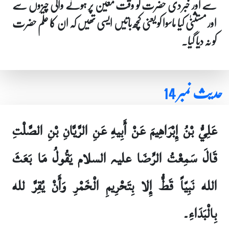
سے اور خبر دی حضرت کو وقت معین پر ہونے والی چیزوں سے
اور مستثنیٰ کیا ماسوا کو یعنی کچھ باتیں ایسی تھیں کہ ان کا علم حضرت
کو نہ دیا گیا۔
حدیث نمبر 14
عَلِيُّ بْنُ إِبْرَاهِيمَ عَنْ أَبِيهِ عَنِ الرَّيَّانِ بْنِ الصَّلْتِ
قَالَ سَمِعْتُ الرِّضَا علیہ السلام يَقُولُ مَا بَعَثَ
الله نَبِيّاً قَطُّ إِلا بِتَحْرِيمِ الْخَمْرِ وَأَنْ يُقِرَّ لله
بِالْبَدَاءِ۔