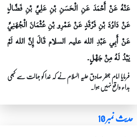
عَنْهُ عَنْ أَحْمَدَ عَنِ الْحَسَنِ بْنِ عَلِيِّ بْنِ فَضَّالٍ
عَنْ دَاوُدَ بْنِ فَرْقَدٍ عَنْ عَمْرِو بْنِ عُثْمَانَ الْجُهَنِيِّ
عَنْ أَبِي عَبْدِ الله علیہ السلام قَالَ إِنَّ الله لَمْ
يَبْدُ لَهُ مِنْ جَهْلٍ۔
فرمایا امام جعفر صادق علیہ السلام نے کہ خدا کو جہالت سے کبھی
بداء واقع نہیں ہوا۔
حدیث نمبر 10