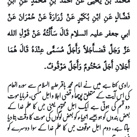
مُحَمَّدُ بْنُ يَحْيَى عَنْ أَحْمَدَ بْنِ مُحَمَّدٍ عَنِ ابْنِ
فَضَّالٍ عَنِ ابْنِ بُكَيْرٍ عَنْ زُرَارَةَ عَنْ حُمْرَانَ عَنْ
ابي جعفر علیہ السلام قَالَ سَأَلْتُهُ عَنْ قَوْلِ الله
عَزَّ وَجَلَّ قَضىأَجَلاً وَأَجَلٌ مُسَمًّى عِنْدَهُ قَالَ هُمَا
أَجَلانِ أَجَلٌ مَحْتُومٌ وَأَجَلٌ مَوْقُوفٌ۔
راوی کہتا ہے میں نے امام محمد باقر علیہ السلام سے سورہ انعام
کی اس آیت کے متعلق پوچھا و قضی اجلا و اجل مسمی، فرمایا موت
دو قسم کی ہوتی ہے ایک اجل محتوم یعنی جس کا علم خدا کے
بعض بندوں کو ہو جیسے انبیاء کو بعض لوگوں کی موت کا وقت بتا دیا
جاتا ہے، دوم اجل موقوف جس کا علم خدا کے سوا دوسرے کو