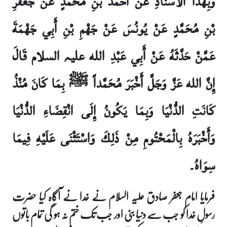
وَبِهَذَا الاسْنَادِ عَنْ أَحْمَدَ بْنِ مُحَمَّدٍ عَنْ جَعْفَرِ
بْنِ مُحَمَّدٍ عَنْ يُونُسَ عَنْ جَهْمِ بْنِ أَبِي جَهْمَةَ
عَمَّنْ حَدَّثَهُ عَنْ أَبِي عَبْدِ الله علیہ السلام قَالَ
إِنَّ الله عَزَّ وَجَلَّ أَخْبَرَ مُحَمَّداً ﷺ بِمَا كَانَ مُنْذُ
كَانَتِ الدُّنْيَا وَبِمَا يَكُونُ إِلَى انْقِضَاءِ الدُّنْيَا
وَأَخْبَرَهُ بِالْمَحْتُومِ مِنْ ذَلِكَ وَاسْتَثْنَى عَلَيْهِ فِيمَا
سِوَاهُ۔
فرمایا امام جعفر صادق علیہ السلام نے خدا نے آگاہ کیا حضرت
رسولِ خدا کو جب سے دنیا بنی اور جب تک ختم نہ ہو گی تمام باتوں