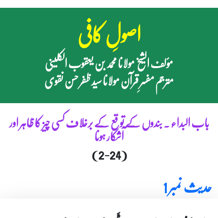
اصولِ کافی
مؤلف الشیخ مولانا محمد بن یعقوب الکلینی
مترجم مفسرِ قرآن مولانا سید ظفر حسن نقوی
باب البداء ۔ بندوں کے توقع کے برخلاف کسی چیز کا ظاہر اور
آشکار ہونا
(2-24)
حدیث نمبر 1