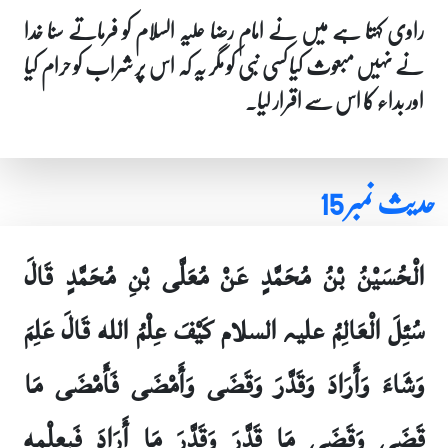
راوی کہتا ہے میں نے امام رضا علیہ السلام کو فرماتے سنا خدا
نے نہیں مبعوث کیا کسی نبی کو مگر یہ کہ اس پر شراب کو حرام کیا
اور بداء کا اس سے اقرار لیا۔
حدیث نمبر 15
الْحُسَيْنُ بْنُ مُحَمَّدٍ عَنْ مُعَلَّى بْنِ مُحَمَّدٍ قَالَ
سُئِلَ الْعَالِمُ علیہ السلام كَيْفَ عِلْمُ الله قَالَ عَلِمَ
وَشَاءَ وَأَرَادَ وَقَدَّرَ وَقَضَى وَأَمْضَى فَأَمْضَى مَا
قَضَى وَقَضَى مَا قَدَّرَ وَقَدَّرَ مَا أَرَادَ فَبِعِلْمِهِ