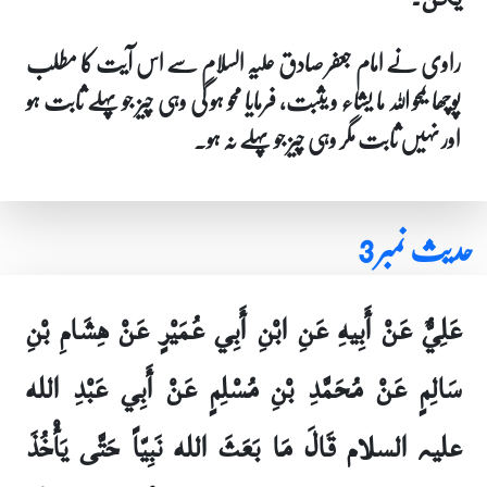
راوی نے امام جعفر صادق علیہ السلام سے اس آیت کا مطلب
پوچھا یمحو اللہ ما یشاء و یثبت، فرمایا محو ہو گی وہی چیز جو پہلے ثابت ہو
اور نہیں ثابت مگر وہی چیز جو پہلے نہ ہو۔
حدیث نمبر 3
عَلِيٌّ عَنْ أَبِيهِ عَنِ ابْنِ أَبِي عُمَيْرٍ عَنْ هِشَامِ بْنِ
سَالِمٍ عَنْ مُحَمَّدِ بْنِ مُسْلِمٍ عَنْ أَبِي عَبْدِ الله
علیہ السلام قَالَ مَا بَعَثَ الله نَبِيّاً حَتَّى يَأْخُذَ