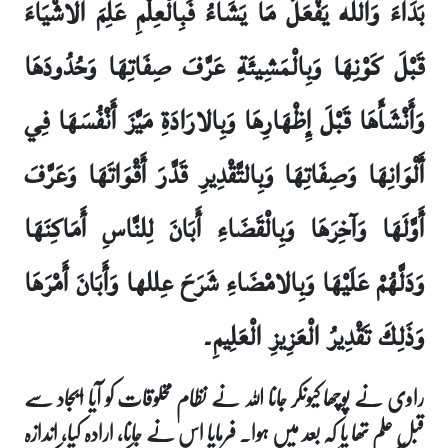
بَدَاءَ وَالله يَفْعَلُ مَا يَشَاءُ فَبِالْعِلْمِ عَلِمَ الاشْيَاءَ
قَبْلَ كَوْنِهَا وَبِالْمَشِيئَةِ عَرَّفَ صِفَاتِهَا وَحُدُودَهَا
وَأَنْشَأَهَا قَبْلَ إِظْهَارِهَا وَبِالارَادَةِ مَيَّزَ أَنْفُسَهَا فِي
أَلْوَانِهَا وَصِفَاتِهَا وَبِالتَّقْدِيرِ قَدَّرَ أَقْوَاتَهَا وَعَرَّفَ
أَوَّلَهَا وَآخِرَهَا وَبِالْقَضَاءِ أَبَانَ لِلنَّاسِ أَمَاكِنَهَا
وَدَلَّهُمْ عَلَيْهَا وَبِالامْضَاءِ شَرَحَ عِللها وَأَبَانَ أَمْرَهَا
وَذَلِكَ تَقْدِيرُ الْعَزِيزِ الْعَلِيمِ۔
راوی نے پوچھا کیونکر جانا اللہ نے نظام مخلوقات کو آیا ایجاد سے
قبل علم تھا یا کہ بعد میں ہوا۔ فرمایا اس نے جانا، ارادہ کیا، اندازہ