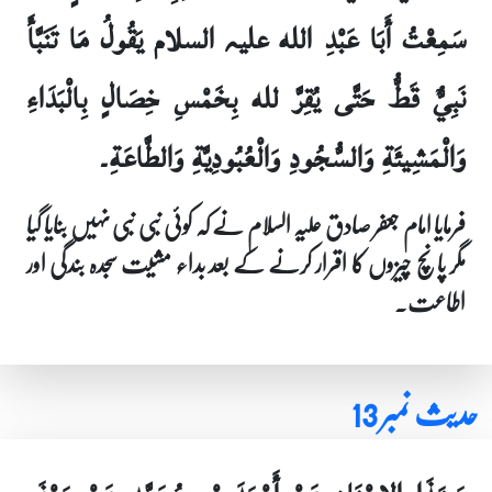
سَمِعْتُ أَبَا عَبْدِ الله علیہ السلام يَقُولُ مَا تَنَبَّأَ
نَبِيٌّ قَطُّ حَتَّى يُقِرَّ لله بِخَمْسِ خِصَالٍ بِالْبَدَاءِ
وَالْمَشِيئَةِ وَالسُّجُودِ وَالْعُبُودِيَّةِ وَالطَّاعَةِ۔
فرمایا امام جعفر صادق علیہ السلام نے کہ کوئی نبی نبی نہیں بنایا گیا
مگر پانچ چیزوں کا اقرار کرنے کے بعد بداء مشیت سجدہ بندگی اور
اطاعت۔
حدیث نمبر 13