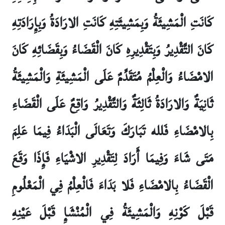
كَانَتِ الْمَشِيئَةُ وَبِمَشِيئَتِهِ كَانَتِ الارَادَةُ وَبِإِرَادَتِهِ
كَانَ التَّقْدِيرُ وَبِتَقْدِيرِهِ كَانَ الْقَضَاءُ وَبِقَضَائِهِ كَانَ
الامْضَاءُ وَالْعِلْمُ مُتَقَدِّمٌ عَلَى الْمَشِيئَةِ وَالْمَشِيئَةُ
ثَانِيَةٌ وَالارَادَةُ ثَالِثَةٌ وَالتَّقْدِيرُ وَاقِعٌ عَلَى الْقَضَاءِ
بِالامْضَاءِ فَلله تَبَارَكَ وَتَعَالَى الْبَدَاءُ فِيمَا عَلِمَ
مَتَى شَاءَ وَفِيمَا أَرَادَ لِتَقْدِيرِ الاشْيَاءِ فَإِذَا وَقَعَ
الْقَضَاءُ بِالامْضَاءِ فَلا بَدَاءَ فَالْعِلْمُ فِي الْمَعْلُومِ
قَبْلَ كَوْنِهِ وَالْمَشِيئَةُ فِي الْمُنْشَإِ قَبْلَ عَيْنِهِ