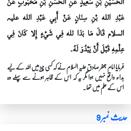
الْحُسَيْنِ بْنِ سَعِيدٍ عَنِ الْحَسَنِ بْنِ مَحْبُوبٍ عَنْ
عَبْدِ الله بْنِ سِنَانٍ عَنْ أَبِي عَبْدِ الله علیہ
السلام قَالَ مَا بَدَا لله فِي شَيْءٍ إِلا كَانَ فِي
عِلْمِهِ قَبْلَ أَنْ يَبْدُوَ لَهُ۔
فرمایا امام جعفر صادق علیہ السلام نے کہ کسی چیز میں اللہ کے لیے
بداء واقع نہیں ہوا مگر یہ کہ اس کے ظاہر ہونے سے پہلے وہ
اس کے علم میں تھا۔
حدیث نمبر 9