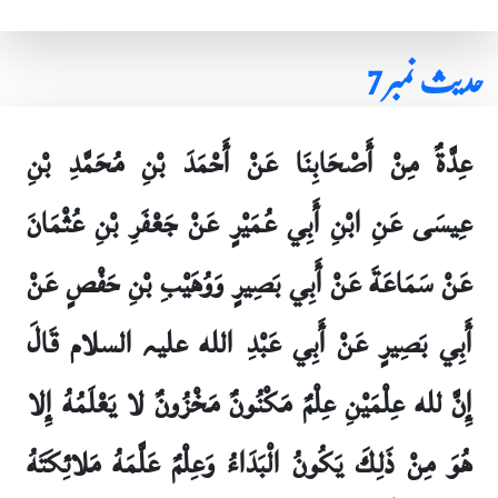
حدیث نمبر 7
عِدَّةٌ مِنْ أَصْحَابِنَا عَنْ أَحْمَدَ بْنِ مُحَمَّدِ بْنِ
عِيسَى عَنِ ابْنِ أَبِي عُمَيْرٍ عَنْ جَعْفَرِ بْنِ عُثْمَانَ
عَنْ سَمَاعَةَ عَنْ أَبِي بَصِيرٍ وَوُهَيْبِ بْنِ حَفْصٍ عَنْ
أَبِي بَصِيرٍ عَنْ أَبِي عَبْدِ الله علیہ السلام قَالَ
إِنَّ لله عِلْمَيْنِ عِلْمٌ مَكْنُونٌ مَخْزُونٌ لا يَعْلَمُهُ إِلا
هُوَ مِنْ ذَلِكَ يَكُونُ الْبَدَاءُ وَعِلْمٌ عَلَّمَهُ مَلائِكَتَهُ