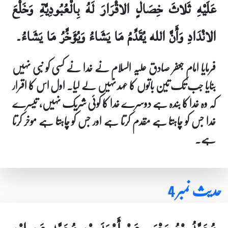
عَلَيْهِ ثَلاثَ خِصَالٍ الاقْرَارَ لَهُ بِالْعُبُودِيَّةِ وَخَلْعَ
الانْدَادِ وَأَنَّ الله يُقَدِّمُ مَا يَشَاءُ وَيُؤَخِّرُ مَا يَشَاءُ۔
فرمایا امام جعفر صادق علیہ السلام نے خدا نے کسی کو نبی نہیں
بنایا جب تک تین باتوں کا عہد نہیں لے لیا۔ اول اس کا اقرار
کہ وہ خدا کا بندہ ہے دوسرے خدا کا کوئی شریک نہیں، تیسرے
خدا جس کو چاہتا ہے مقدم کرتا ہے اور جس کو چاہتا ہے موخر کرتا
ہے۔
حدیث نمبر 4