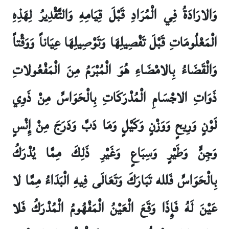
وَالارَادَةُ فِي الْمُرَادِ قَبْلَ قِيَامِهِ وَالتَّقْدِيرُ لِهَذِهِ
الْمَعْلُومَاتِ قَبْلَ تَفْصِيلِهَا وَتَوْصِيلِهَا عِيَاناً وَوَقْتاً
وَالْقَضَاءُ بِالامْضَاءِ هُوَ الْمُبْرَمُ مِنَ الْمَفْعُولاتِ
ذَوَاتِ الاجْسَامِ الْمُدْرَكَاتِ بِالْحَوَاسِّ مِنْ ذَوِي
لَوْنٍ وَرِيحٍ وَوَزْنٍ وَكَيْلٍ وَمَا دَبَّ وَدَرَجَ مِنْ إِنْسٍ
وَجِنٍّ وَطَيْرٍ وَسِبَاعٍ وَغَيْرِ ذَلِكَ مِمَّا يُدْرَكُ
بِالْحَوَاسِّ فَلله تَبَارَكَ وَتَعَالَى فِيهِ الْبَدَاءُ مِمَّا لا
عَيْنَ لَهُ فَإِذَا وَقَعَ الْعَيْنُ الْمَفْهُومُ الْمُدْرَكُ فَلا