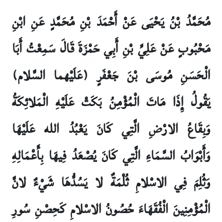
مُحَمَّدُ بْنُ يَحْيَى عَنْ أَحْمَدَ بْنِ مُحَمَّدٍ عَنِ ابْنِ
مَحْبُوبٍ عَنْ عَلِيِّ بْنِ أَبِي حَمْزَةَ قَالَ سَمِعْتُ أَبَا
الْحَسَنِ مُوسَى بْنَ جَعْفَرٍ (عَلَيْهما السَّلام)
يَقُولُ إِذَا مَاتَ الْمُؤْمِنُ بَكَتْ عَلَيْهِ الْمَلائِكَةُ
وَبِقَاعُ الارْضِ الَّتِي كَانَ يَعْبُدُ الله عَلَيْهَا
وَأَبْوَابُ السَّمَاءِ الَّتِي كَانَ يُصْعَدُ فِيهَا بِأَعْمَالِهِ
وَثُلِمَ فِي الاسْلامِ ثُلْمَةٌ لا يَسُدُّهَا شَيْءٌ لانَّ
الْمُؤْمِنِينَ الْفُقَهَاءَ حُصُونُ الاسْلامِ كَحِصْنِ سُورِ