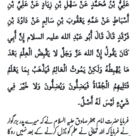
عَلِيُّ بْنُ مُحَمَّدٍ عَنْ سَهْلِ بْنِ زِيَادٍ عَنْ عَلِيِّ بْنِ
أَسْبَاطٍ عَنْ عَمِّهِ يَعْقُوبَ بْنِ سَالِمٍ عَنْ دَاوُدَ بْنِ
فَرْقَدٍ قَالَ قَالَ أَبُو عَبْدِ الله علیہ السلام إِنَّ أَبِي
كَانَ يَقُولُ إِنَّ الله عَزَّ وَجَلَّ لا يَقْبِضُ الْعِلْمَ بَعْدَ
مَا يُهْبِطُهُ وَلَكِنْ يَمُوتُ الْعَالِمُ فَيَذْهَبُ بِمَا يَعْلَمُ
فَتَلِيهِمُ الْجُفَاةُ فَيَضِلُّونَ وَيُضِلُّونَ وَلا خَيْرَ فِي
شَيْءٍ لَيْسَ لَهُ أَصْلٌ۔
فرمایا حضرت امام جعفر صادق علیہ السلام نے کہ میرے پدر بزرگوار
نے فرمایا کہ اللہ تعالیٰ نے علم کو نازل کرنے کے بعد نہیں روکا