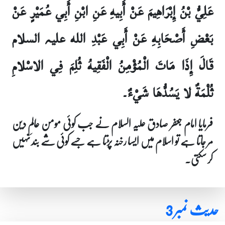
عَلِيُّ بْنُ إِبْرَاهِيمَ عَنْ أَبِيهِ عَنِ ابْنِ أَبِي عُمَيْرٍ عَنْ
بَعْضِ أَصْحَابِهِ عَنْ أَبِي عَبْدِ الله علیہ السلام
قَالَ إِذَا مَاتَ الْمُؤْمِنُ الْفَقِيهُ ثُلِمَ فِي الاسْلامِ
ثُلْمَةٌ لا يَسُدُّهَا شَيْءٌ۔
فرمایا امام جعفر صادق علیہ السلام نے جب کوئی مومن عالمِ دین
مر جاتا ہے تو اسلام میں ایسا رخنہ پڑتا ہے جسے کوئی شے بند نہیں
کر سکتی۔
حدیث نمبر 3