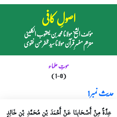
اصولِ کافی
مؤلف الشیخ مولانا محمد بن یعقوب الکلینی
مترجم مفسرِ قرآن مولانا سید ظفر حسن نقوی
موتِ علماء
(1-8)
حدیث نمبر 1
عِدَّةٌ مِنْ أَصْحَابِنَا عَنْ أَحْمَدَ بْنِ مُحَمَّدِ بْنِ خَالِدٍ