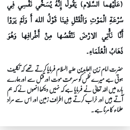
(عَلَيْهما السَّلام) يَقُولُ إِنَّهُ يُسَخِّي نَفْسِي فِي
سُرْعَةِ الْمَوْتِ وَالْقَتْلِ فِينَا قَوْلُ الله أَ وَلَمْ يَرَوْا
أَنَّا نَأْتِي الارْضَ نَنْقُصُها مِنْ أَطْرافِها وَهُوَ
ذَهَابُ الْعُلَمَاءِ۔
حضرت امام زین العابدین علیہ السلام فرمایا کرتے تھے کہ تکلیف
ہوتی ہے میرے نفس کو سرعت موت اور قتل سے اور ہمارے
بارہ میں اللہ تعالیٰ نے فرمایا ہے کہ نہیں دیکھا انھوں نے کہ ہم
آتے ہیں اور خراب کرتے ہیں اطراف زمین اور اس سے مراد
علماء کا مرنا ہے۔