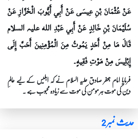
عَنْ عُثْمَانَ بْنِ عِيسَى عَنْ أَبِي أَيُّوبَ الْخَزَّازِ عَنْ
سُلَيْمَانَ بْنِ خَالِدٍ عَنْ أَبِي عَبْدِ الله علیہ السلام
قَالَ مَا مِنْ أَحَدٍ يَمُوتُ مِنَ الْمُؤْمِنِينَ أَحَبَّ إِلَى
إِبْلِيسَ مِنْ مَوْتِ فَقِيهٍ۔
فرمایا امام جعفر صادق علیہ السلام نے کہ ابلیس کے لیے عالمِ
دین کی موت ہر مومن کی موت سے زیادہ محبوب ہے ۔
حدیث نمبر 2