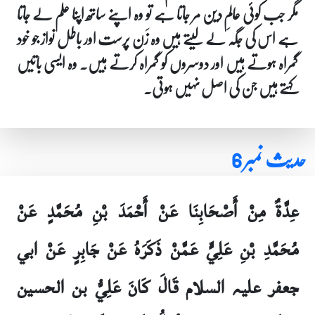
مگر جب کوئی عالمِ دین مر جاتا ہے تو وہ اپنے ساتھ اپنا علم لے جاتا
ہے اس کی جگہ لے لیتے ہیں وہ زَن پرست اور باطل نواز جو خود
گمراہ ہوتے ہیں اور دوسروں کو گمراہ کرتے ہیں۔ وہ ایسی باتیں
کہتے ہیں جن کی اصل نہیں ہوتی۔
حدیث نمبر 6
عِدَّةٌ مِنْ أَصْحَابِنَا عَنْ أَحْمَدَ بْنِ مُحَمَّدٍ عَنْ
مُحَمَّدِ بْنِ عَلِيٍّ عَمَّنْ ذَكَرَهُ عَنْ جَابِرٍ عَنْ ابي
جعفر علیہ السلام قَالَ كَانَ عَلِيُّ بن الحسين