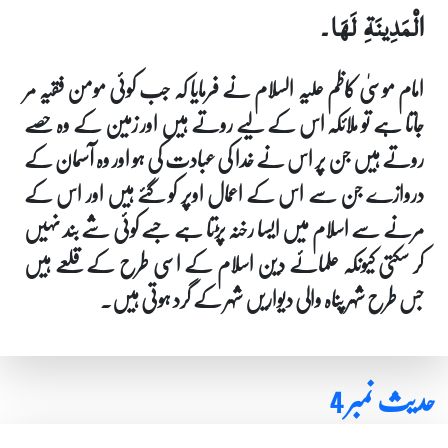
الْمَدِينَةِ لَهَا۔
امام موسیٰ کاظم علیہ السلام نے فرمایا کہ جب کوئی مومن فقیہ مر
جاتا ہے تو ملائکہ اس کے لیے روتے ہیں اور زمین کے وہ حصے
روتے ہیں جن پر اس نے خدا کی عبادت کی ہو اور وہ آسمان کے
دروازے جن سے اس کے اعمال اوپر کو گئے ہیں اور اس کے
مرنے سے اسلام میں ایسا رخنہ پڑتا ہے جسے کوئی شے بند نہیں
کر سکتی کیونکہ علمائے دین اسلام کے اسی طرح کے قلعے ہیں
جس طرح شہر پناہ والی دیواریں شہر کے گرد ہوتی ہیں۔
حدیث نمبر 4