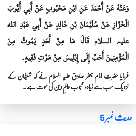
وَعَنْهُ عَنْ أَحْمَدَ عَنِ ابْنِ مَحْبُوبٍ عَنْ أَبِي أَيُّوبَ
الْخَزَّازِ عَنْ سُلَيْمَانَ بْنِ خَالِدٍ عَنْ أَبِي عَبْدِ الله
علیہ السلام قَالَ مَا مِنْ أَحَدٍ يَمُوتُ مِنَ
الْمُؤْمِنِينَ أَحَبَّ إِلَى إِبْلِيسَ مِنْ مَوْتِ فَقِيهٍ۔
فرمایا حضرت امام جعفر صادق علیہ السلام نے کہ شیطان کے
نزدیک سب سے زیادہ محبوب عالمِ دین کی موت ہے ۔
حدیث نمبر 5