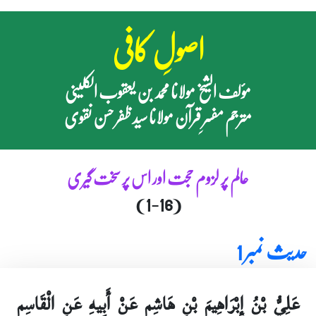
اصولِ کافی
مؤلف الشیخ مولانا محمد بن یعقوب الکلینی
مترجم مفسرِ قرآن مولانا سید ظفر حسن نقوی
عالم پر لزوم حجت اور اس پر سخت گیری
(1-16)
حدیث نمبر 1
عَلِيُّ بْنُ إِبْرَاهِيمَ بْنِ هَاشِمٍ عَنْ أَبِيهِ عَنِ الْقَاسِمِ