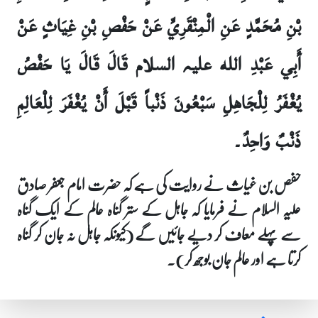
بْنِ مُحَمَّدٍ عَنِ الْمِنْقَرِيِّ عَنْ حَفْصِ بْنِ غِيَاثٍ عَنْ
أَبِي عَبْدِ الله علیہ السلام قَالَ قَالَ يَا حَفْصُ
يُغْفَرُ لِلْجَاهِلِ سَبْعُونَ ذَنْباً قَبْلَ أَنْ يُغْفَرَ لِلْعَالِمِ
ذَنْبٌ وَاحِدٌ۔
حفص بن غیاث نے روایت کی ہے کہ حضرت امام جعفر صادق
علیہ السلام نے فرمایا کہ جاہل کے ستر گناہ عالم کے ایک گناہ
سے پہلے معاف کر دیے جائیں گے (کیونکہ جاہل نہ جان کر گناہ
کرتا ہے اور عالم جان بوجھ کر)۔