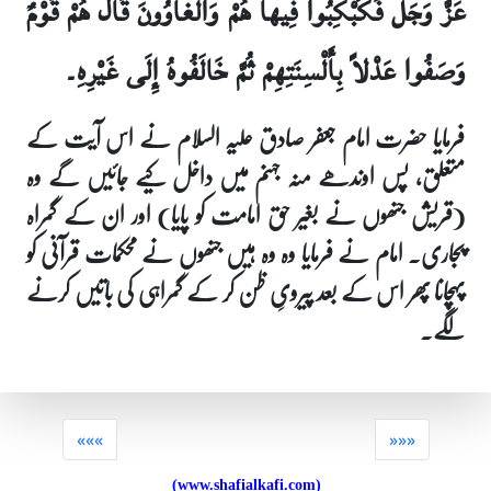
عَزَّ وَجَلَّ فَكُبْكِبُوا فِيها هُمْ وَالْغاوُونَ قَالَ هُمْ قَوْمٌ
وَصَفُوا عَدْلاً بِأَلْسِنَتِهِمْ ثُمَّ خَالَفُوهُ إِلَى غَيْرِهِ۔
فرمایا حضرت امام جعفر صادق علیہ السلام نے اس آیت کے
متعلق، پس اوندھے منہ جہنم میں داخل کیے جائیں گے وہ
(قریش جنھوں نے بغیر حق امامت کو پایا) اور ان کے گمراہ
پجاری۔ امام نے فرمایا وہ وہ ہیں جنھوں نے محکمات قرآنی کو
پہچانا پھر اس کے بعد پیرویِ ظن کر کے گمراہی کی باتیں کرنے
لگے۔
«««
»»»
(www.shafialkafi.com)