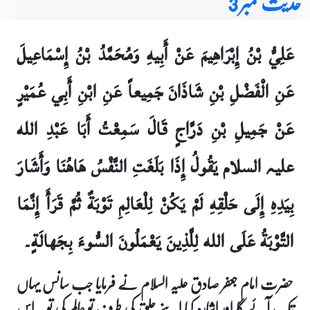
حدیث نمبر 3
عَلِيُّ بْنُ إِبْرَاهِيمَ عَنْ أَبِيهِ وَمُحَمَّدُ بْنُ إِسْمَاعِيلَ
عَنِ الْفَضْلِ بْنِ شَاذَانَ جَمِيعاً عَنِ ابْنِ أَبِي عُمَيْرٍ
عَنْ جَمِيلِ بْنِ دَرَّاجٍ قَالَ سَمِعْتُ أَبَا عَبْدِ الله
علیہ السلام يَقُولُ إِذَا بَلَغَتِ النَّفْسُ هَاهُنَا وَأَشَارَ
بِيَدِهِ إِلَى حَلْقِهِ لَمْ يَكُنْ لِلْعَالِمِ تَوْبَةٌ ثُمَّ قَرَأَ إِنَّمَا
التَّوْبَةُ عَلَى الله لِلَّذِينَ يَعْمَلُونَ السُّوءَ بِجَهالَةٍ۔
حضرت امام جعفر صادق علیہ السلام نے فرمایا جب سانس یہاں
تک آئے گا اور اشارہ کیا اپنے حلق کی طرف تو عالم کی توبہ اس