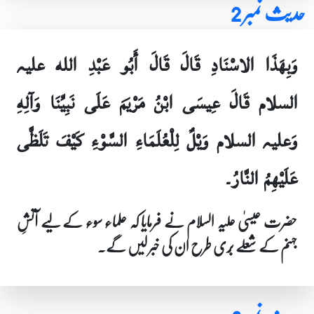
حدیث نمبر 2
وَبِهَذَا الاسْنَادِ قَالَ قَالَ أَبُو عَبْدِ الله علیہ
السلام قَالَ عِيسَى ابْنُ مَرْيَمَ عَلَى نَبِيِّنَا وَآلِهِ
وَعلیہ السلام وَيْلٌ لِلْعُلَمَاءِ السَّوْءِ كَيْفَ تَلَظَّى
عَلَيْهِمُ النَّارُ۔
حضرت عیسیٰ علیہ السلام نے فرمایا کہ علماء سوء کے لیے آتشِ
جہنم کے شعلے بُری طرح ان کی خبر لیں گے۔